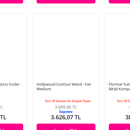
rıcı İnciler -
Hollywood Contour Wand - Fair
Flormar Yu
Medium
Bitişli Kompa
Pudra 09 S
Son 10 Günün En Düşük Fiyatı
Son 10 
TL
3.899,00 TL
e
Sepette
 TL
3.626,07 TL
3