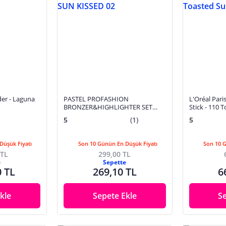
er - Laguna
PASTEL PROFASHION
L'Oréal Paris
BRONZER&HIGHLIGHTER SET
Stick - 110 
SUN KISSED 02
5
(1)
5
Düşük Fiyatı
Son 10 Günün En Düşük Fiyatı
Son 10 
 TL
299,00 TL
e
Sepette
0 TL
269,10 TL
6
kle
Sepete Ekle
S