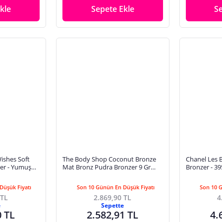
kle
Sepete Ekle
S
ishes Soft
The Body Shop Coconut Bronze
Chanel Les 
er - Yumuşak
Mat Bronz Pudra Bronzer 9 Gr
Bronzer - 39
ırıcı Pudra
Dark Diğer
Bronze
Düşük Fiyatı
Son 10 Günün En Düşük Fiyatı
Son 10 
 TL
2.869,90 TL
4
e
Sepette
0 TL
2.582,91 TL
4.