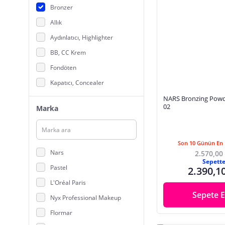
Bronzer
Allık
Aydınlatıcı, Highlighter
BB, CC Krem
Fondöten
Kapatıcı, Concealer
Kontür
NARS Bronzing Powd
02
Marka
Makyaj Bazı
Makyaj Sabitleyici Sprey
Pudra
Son 10 Günün En 
Nars
2.570,00
Sepett
Pastel
2.390,1
L'Oréal Paris
Sepete E
Nyx Professional Makeup
Flormar