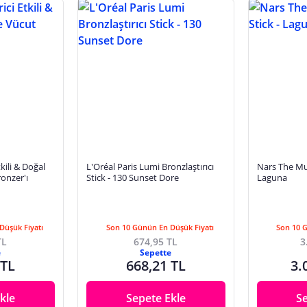
kili & Doğal
L'Oréal Paris Lumi Bronzlaştırıcı
Nars The Mul
ronzer'ı
Stick - 130 Sunset Dore
Laguna
Düşük Fiyatı
Son 10 Günün En Düşük Fiyatı
Son 10 
TL
674,95 TL
3
e
Sepette
 TL
668,21 TL
3.
kle
Sepete Ekle
S