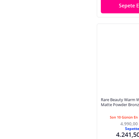
Sepete E
Rare Beauty Warm W
Matte Powder Bronz
Dokulu Mat Bronzlaşt
Sun Bla
Son 10 Günün En 
4.990,00
Sepett
4.241,5