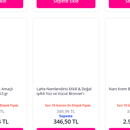
kle
Sepete Ekle
S
 Amaçlı
Latte Nemlendirici Etkili & Doğal
Nars Krem B
,5 gr
ışıltılı Yüz ve Vücut Bronzer'ı
Düşük Fiyatı
Son 10 Günün En Düşük Fiyatı
Son 10 
 TL
349,99 TL
3
e
Sepette
4 TL
346,50 TL
2.