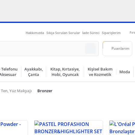
Fır
Hakkımızda
Sıkça Sorulan Sorular
İade Süreci
Siparişlerim
Puanlarım
 Telefonu
Ayakkabı,
Kitap, Kırtasiye,
Kişisel Bakım
Moda
 Aksesuar
Çanta
Hobi, Oyuncak
ve Kozmetik
Ten, Yüz Makyajı
Bronzer