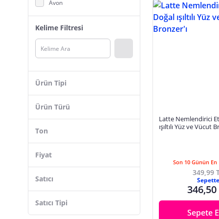
Avon
Charlotte Tilbury
Kelime Filtresi
INGLOT
NUXE
Estee Lauder
Rare Beauty
Ürün Tipi
THE BODY SHOP
Tekli
Chanel
Ürün Türü
Çoklu
Latte Nemlendirici Et
Lancome
Pudra
ışıltılı Yüz ve Vücut B
Ton
Dior
Krem
DIEGO DALLA PALMA
Stick
Fiyat
Son 10 Günün En 
Selin Beauty
Likit
349,99 
Satıcı
Pierre Rene
Sepett
346,50
Pierre Cardin
Satıcı Tipi
Garnier
Sepete E