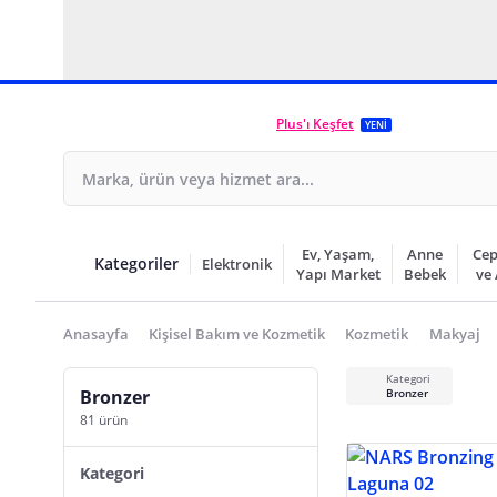
Plus'ı Keşfet
YENİ
Ev, Yaşam,
Anne
Cep
Kategoriler
Elektronik
Yapı Market
Bebek
ve
Anasayfa
Kişisel Bakım ve Kozmetik
Kozmetik
Makyaj
Kategori
Bronzer
Bronzer
81 ürün
Kategori