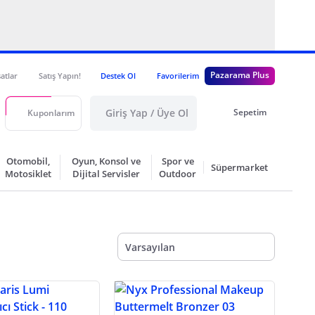
Pazarama Plus
satlar
Satış Yapın!
Destek Ol
Favorilerim
Giriş Yap / Üye Ol
Sepetim
Kuponlarım
Otomobil,
Oyun, Konsol ve
Spor ve
Süpermarket
Motosiklet
Dijital Servisler
Outdoor
Varsayılan