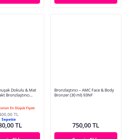
muşak Dokulu & Mat
Bronzlaştırıcı – AMC Face & Body
kt Bronzlaştırıcı
Bronzer (30 ml) 93NF
UN GODDESS
Günün En Düşük Fiyatı
400,00 TL
Sepette
80,00 TL
750,00 TL