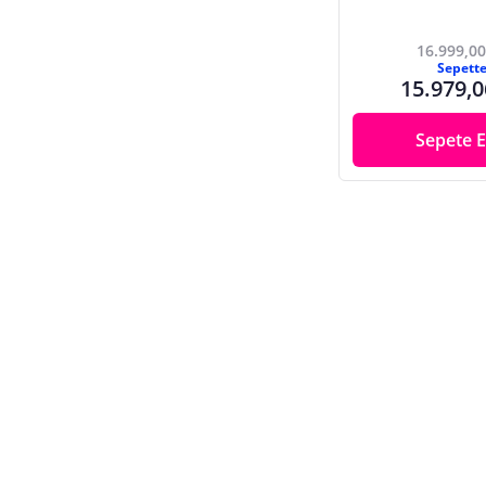
16.999,00
Sepett
15.979,0
Sepete E