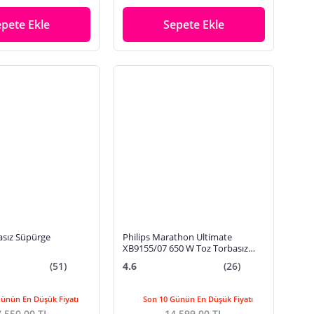
epete Ekle
Sepete Ekle
asız Süpürge
Philips Marathon Ultimate
XB9155/07 650 W Toz Torbasız
Süpürge
(51)
4.6
(26)
Günün En Düşük Fiyatı
Son 10 Günün En Düşük Fiyatı
.550,00 TL
14.599,00 TL