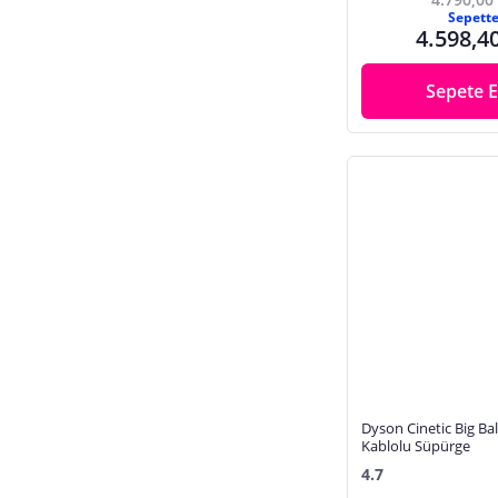
Sepett
4.598,4
Sepete E
Dyson Cinetic Big Bal
Kablolu Süpürge
4.7