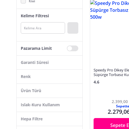
Kiwi
Electrolux
Kelime Filtresi
Dreame
Arnica
Mioji
Sinbo
Pazarama Limit
Karaca
Shark
Garanti Süresi
Speedy Pro Dikey Elek
Schafer
Süpürge Torbasız Ku
Renk
Samsung
4.6
Arzum
Ürün Türü
Miele
2.399,00
Siyah
Islak-Kuru Kullanım
Arçelik
Sepett
2.279,0
Beyaz
Bissell
Toz Torbasız
Hepa Filtre
Çok Renkli
Profilo
Toz Torbalı
Sepete E
Kırmızı