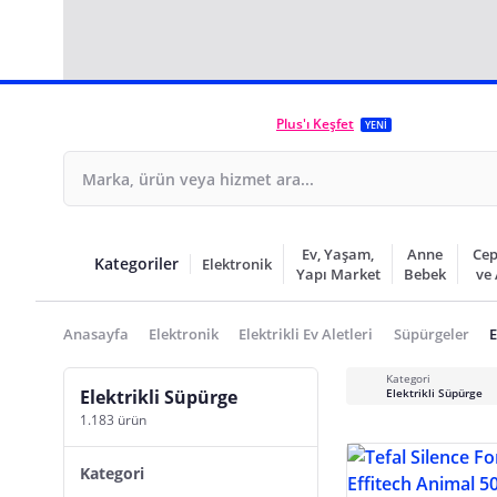
Plus'ı Keşfet
YENİ
Ev, Yaşam,
Anne
Cep
Kategoriler
Elektronik
Yapı Market
Bebek
ve
Anasayfa
Elektronik
Elektrikli Ev Aletleri
Süpürgeler
E
Kategori
Elektrikli Süpürge
Elektrikli Süpürge
1.183 ürün
Kategori