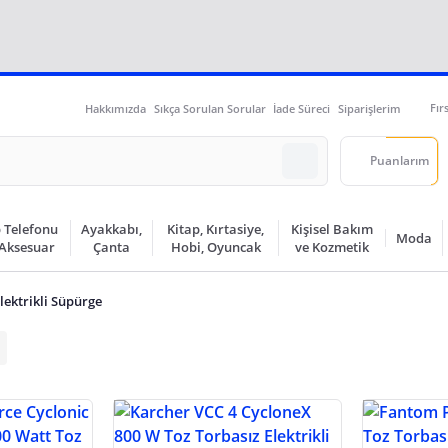
Fır
Hakkımızda
Sıkça Sorulan Sorular
İade Süreci
Siparişlerim
Puanlarım
 Telefonu
Ayakkabı,
Kitap, Kırtasiye,
Kişisel Bakım
Moda
 Aksesuar
Çanta
Hobi, Oyuncak
ve Kozmetik
lektrikli Süpürge