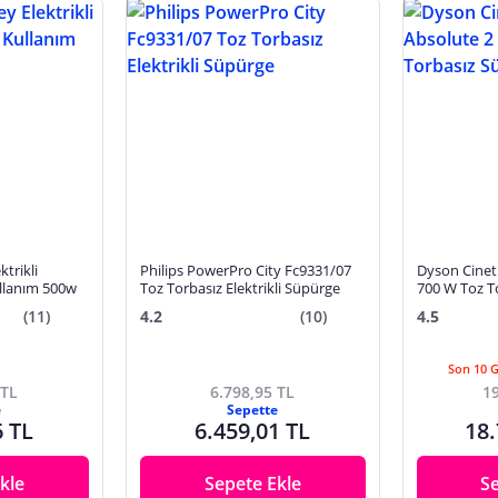
trikli
Philips PowerPro City Fc9331/07
Dyson Cineti
llanım 500w
Toz Torbasız Elektrikli Süpürge
700 W Toz T
(11)
4.2
(10)
4.5
Son 10 
 TL
6.798,95 TL
19
e
Sepette
6 TL
6.459,01 TL
18.
kle
Sepete Ekle
S