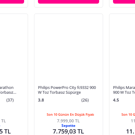
arathon
Philips PowerPro City fc9332 900
Philips Mar
Torbasız
W Toz Torbasız Süpürge
900 W Toz T
(37)
3.8
(26)
4.5
Son 10 Günün En Düşük Fiyatı
Son 10 
 TL
7.999,00 TL
11
e
Sepette
5 TL
7.759,03 TL
11.