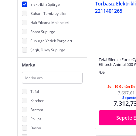
Elektrikli Süpürge
Buharlı Temizleyiciler
Halı Yıkama Makineleri
Robot Süpürge
Süpürge Yedek Parçaları
Şarjlı, Dikey Süpürge
Tefal Silence Force C
Effitech Animal 500 
Marka
Torbasız Elektrikli S
4.6
2211401265
Son 10 Günün En 
Tefal
7.697,61
Sepett
Karcher
7.312,7
Fantom
Sepete E
Philips
Dyson