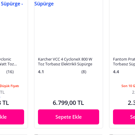
yclonic
Karcher VCC 4 CycloneX 800 W
Fantom Prat
Watt Toz
Toz Torbasız Elektrikli Süpürge
Torbasız Sü
üpürge -
(16)
4.1
(8)
4.4
Düşük Fiyatı
Son 10 
 TL
2
e
3 TL
6.799,00 TL
2.
kle
Sepete Ekle
S