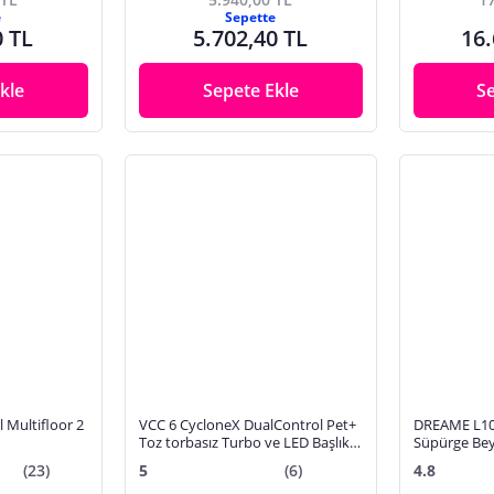
e
Sepette
0 TL
5.702,40 TL
16.
kle
Sepete Ekle
S
l Multifloor 2
VCC 6 CycloneX DualControl Pet+
DREAME L10s Pro Gen2 Robot
Toz torbasız Turbo ve LED Başlıklı
Süpürge Be
Süpürge
(23)
5
(6)
4.8