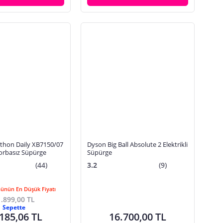
athon Daily XB7150/07
Dyson Big Ball Absolute 2 Elektrikli
orbasız Süpürge
Süpürge
(44)
3.2
(9)
Günün En Düşük Fiyatı
.899,00 TL
Sepette
185,06 TL
16.700,00 TL