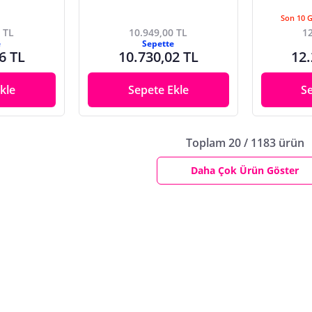
Son 10 
 TL
10.949,00 TL
12
e
Sepette
6 TL
10.730,02 TL
12.
kle
Sepete Ekle
S
Toplam 20 / 1183 ürün
Daha Çok Ürün Göster