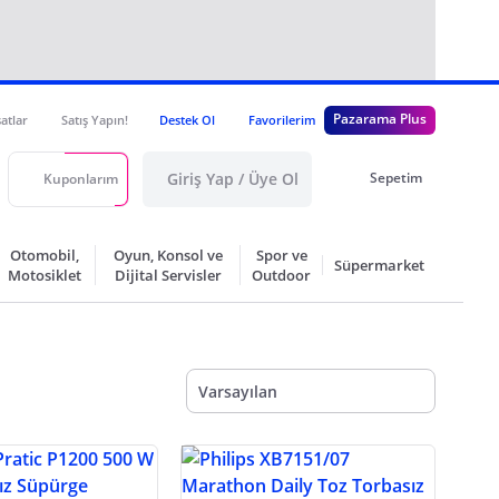
Pazarama Plus
satlar
Satış Yapın!
Destek Ol
Favorilerim
Giriş Yap / Üye Ol
Sepetim
Kuponlarım
Otomobil,
Oyun, Konsol ve
Spor ve
Süpermarket
Motosiklet
Dijital Servisler
Outdoor
Varsayılan