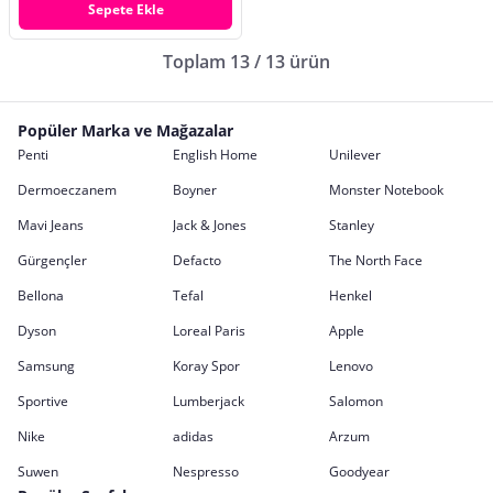
Sepete Ekle
Toplam 13 / 13 ürün
Popüler Marka ve Mağazalar
Penti
English Home
Unilever
Dermoeczanem
Boyner
Monster Notebook
Mavi Jeans
Jack & Jones
Stanley
Gürgençler
Defacto
The North Face
Bellona
Tefal
Henkel
Dyson
Loreal Paris
Apple
Samsung
Koray Spor
Lenovo
Sportive
Lumberjack
Salomon
Nike
adidas
Arzum
Suwen
Nespresso
Goodyear