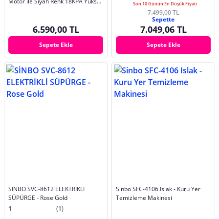
Motor ile Siyah Renk 18KPA Yüksek
Son 10 Günün En Düşük Fiyatı
Performans
7.499,00 TL
Sepette
6.590,00 TL
7.049,06 TL
Sepete Ekle
Sepete Ekle
SİNBO SVC-8612 ELEKTRİKLİ
Sinbo SFC-4106 Islak - Kuru Yer
SÜPÜRGE - Rose Gold
Temizleme Makinesi
1
(1)