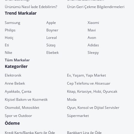
Ürünümü Nasıl İade Edebilirim?
Ürün Geri Çekme Bilgilendirmeleri
Trend Markalar
Samsung
Apple
Xiaomi
Philips
Boyner
Mavi
Hotiç
Loreal
Avon
Eti
Sütaş
Adidas
Nike
Ebebek
Sleepy
Tüm Markalar
Kategoriler
Elektronik
Ev, Yaşam, Yapı Market
Anne Bebek
Cep Telefonu ve Aksesuar
Ayakkabı, Çanta
Kitap, Kırtasiye, Hobi, Oyuncak
Kişisel Bakım ve Kozmetik
Moda
Otomobil, Motosiklet
Oyun, Konsol ve Dijital Servisler
Spor ve Outdoor
Süpermarket
Ödeme
Kredi Kartı/Banka Kartı ile Öde
Bankkart Lira ile Öde