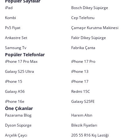
Popüler Sayfalar
iPad
Bosch Dikey Süpürge
Kombi
Cep Telefonu
Ps5 Fiyat
Çamaşır Kurutma Makinesi
Ankastre Set
Fakir Dikey Süpürge
Samsung Tv
Fabrika Çanta
Popüler Telefonlar
iPhone 17 Pro Max
iPhone 17 Pro
Galaxy S25 Ultra
iPhone 13
iPhone 15
iPhone 17
Galaxy A56
Redmi 15C
iPhone 16e
Galaxy S25FE
Öne Çıkanlar
Pazarama Blog
Harem Altın
Dyson Süpürge
Bilezik Fiyatları
Arçelik Çaycı
205 55 R16 Kış Lastiği