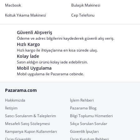
Macbook
Bulaşık Makinesi
Koltuk Yıkama Makinesi
Cep Telefonu
Güvenli Alışveriş
Ödeme ve adres bilgilerini kaydederek güvenli alış veriş.
Hızlı Kargo
Hızlı kargo ile ihtiyaçlarına en kısa sürede ulaş.
Kolay İade
Satın aldığın ürünü kolay iade edebilirsin.
Mobil Uygulama
Mobil uygulama ile Pazarama cebinde.
Pazarama.com
Hakkımızda
İşlem Rehberi
İletişim
Pazarama Blog
Satıcı Sorularım & Taleplerim
Bilgi Toplumu Hizmetleri
Mesafeli Satış Sözleşmesi
Sıkça Sorulan Sorular
Kampanya Kupon Kullanımları
Güvenlik İpuçları
Ürün Güvenliği
Ürün Kurulum Rehberi