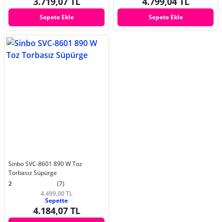
3.719,07 TL
4.799,04 TL
Sepete Ekle
Sepete Ekle
Sinbo SVC-8601 890 W Toz
Torbasız Süpürge
2
(7)
4.499,00 TL
Sepette
4.184,07 TL