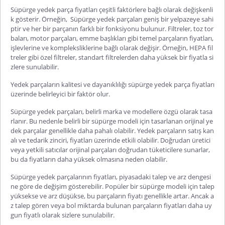
Süpürge yedek parça fiyatları çeşitli faktörlere bağlı olarak değişkenli
k gösterir. Örneğin, Süpürge yedek parçaları geniş bir yelpazeye sahi
ptir ve her bir parçanın farklı bir fonksiyonu bulunur. Filtreler, toz tor
baları, motor parçaları, emme başlıkları gibi temel parçaların fiyatları,
işlevlerine ve kompleksliklerine bağlı olarak değişir. Örneğin, HEPA fil
treler gibi özel filtreler, standart filtrelerden daha yüksek bir fiyatla si
zlere sunulabilir.
Yedek parçaların kalitesi ve dayanıklılığı
süpürge yedek parça fiyatları
üzerinde belirleyici bir faktör olur.
Süpürge yedek parçaları, belirli marka ve modellere özgü olarak tasa
rlanır. Bu nedenle belirli bir süpürge modeli için tasarlanan orijinal ye
dek parçalar genellikle daha pahalı olabilir. Yedek parçaların satış kan
alı ve tedarik zinciri, fiyatları üzerinde etkili olabilir. Doğrudan üretici
veya yetkili satıcılar orijinal parçaları doğrudan tüketicilere sunarlar,
bu da fiyatların daha yüksek olmasına neden olabilir.
Süpürge yedek parçalarının fiyatları, piyasadaki talep ve arz dengesi
ne göre de değişim gösterebilir. Popüler bir süpürge modeli için talep
yüksekse ve arz düşükse, bu parçaların fiyatı genellikle artar. Ancak a
z talep gören veya bol miktarda bulunan parçaların fiyatları daha uy
gun fiyatlı olarak sizlere sunulabilir.