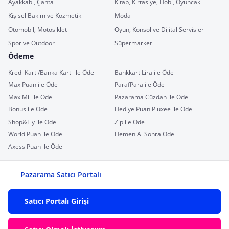
Ayakkabı, Çanta
Kitap, Kırtasiye, Hobi, Oyuncak
Kişisel Bakım ve Kozmetik
Moda
Otomobil, Motosiklet
Oyun, Konsol ve Dijital Servisler
Spor ve Outdoor
Süpermarket
Ödeme
Kredi Kartı/Banka Kartı ile Öde
Bankkart Lira ile Öde
MaxiPuan ile Öde
ParafPara ile Öde
MaxiMil ile Öde
Pazarama Cüzdan ile Öde
Bonus ile Öde
Hediye Puan Pluxee ile Öde
Shop&Fly ile Öde
Zip ile Öde
World Puan ile Öde
Hemen Al Sonra Öde
Axess Puan ile Öde
Pazarama Satıcı Portalı
Satıcı Portalı Girişi