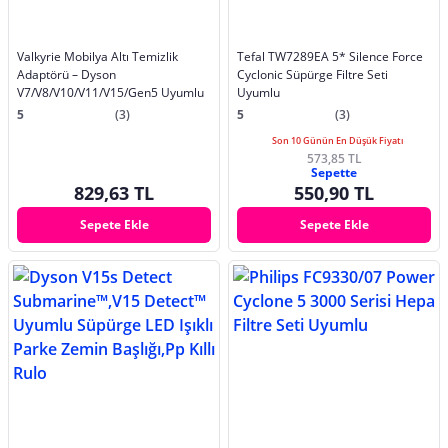
Valkyrie Mobilya Altı Temizlik
Tefal TW7289EA 5* Silence Force
Adaptörü – Dyson
Cyclonic Süpürge Filtre Seti
V7/V8/V10/V11/V15/Gen5 Uyumlu
Uyumlu
5
(3)
5
(3)
Son 10 Günün En Düşük Fiyatı
573,85 TL
Sepette
829,63 TL
550,90 TL
Sepete Ekle
Sepete Ekle