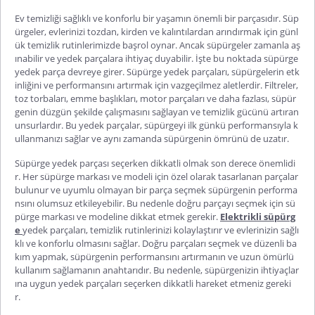
Ev temizliği sağlıklı ve konforlu bir yaşamın önemli bir parçasıdır. Süp
ürgeler, evlerinizi tozdan, kirden ve kalıntılardan arındırmak için günl
ük temizlik rutinlerimizde başrol oynar. Ancak süpürgeler zamanla aş
ınabilir ve yedek parçalara ihtiyaç duyabilir. İşte bu noktada
süpürge
yedek parça
devreye girer. Süpürge yedek parçaları, süpürgelerin etk
inliğini ve performansını artırmak için vazgeçilmez aletlerdir. Filtreler,
toz torbaları, emme başlıkları, motor parçaları ve daha fazlası, süpür
genin düzgün şekilde çalışmasını sağlayan ve temizlik gücünü artıran
unsurlardır. Bu yedek parçalar, süpürgeyi ilk günkü performansıyla k
ullanmanızı sağlar ve aynı zamanda süpürgenin ömrünü de uzatır.
Süpürge yedek parçası seçerken dikkatli olmak son derece önemlidi
r. Her süpürge markası ve modeli için özel olarak tasarlanan parçalar
bulunur ve uyumlu olmayan bir parça seçmek süpürgenin performa
nsını olumsuz etkileyebilir. Bu nedenle doğru parçayı seçmek için sü
pürge markası ve modeline dikkat etmek gerekir.
Elektrikli süpürg
e
yedek parçaları, temizlik rutinlerinizi kolaylaştırır ve evlerinizin sağlı
klı ve konforlu olmasını sağlar. Doğru parçaları seçmek ve düzenli ba
kım yapmak, süpürgenin performansını artırmanın ve uzun ömürlü
kullanım sağlamanın anahtarıdır. Bu nedenle, süpürgenizin ihtiyaçlar
ına uygun yedek parçaları seçerken dikkatli hareket etmeniz gereki
r.