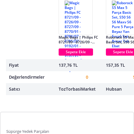
Magic Bags | Philips FC
Roborock S5 Max
8721/09 - 8726/09 -
Basic Set, S50 
8727/09 - 8770/91 -
S6 Pure 5 Parça
8781/07 - 8785/07 -
Yan Fırçalı Set 
Sepete Ekle
Sepete Ekle
9192/01 - 9194/01 -
Ebat
9197/91 - Süpürge ile
Fiyat
137,76 TL
157,35 TL
Uyumlu Hepa Filtre
Değerlendirmeler
0
Satıcı
TozTorbasiMarket
Hubsan
Süpürge Yedek Parçaları