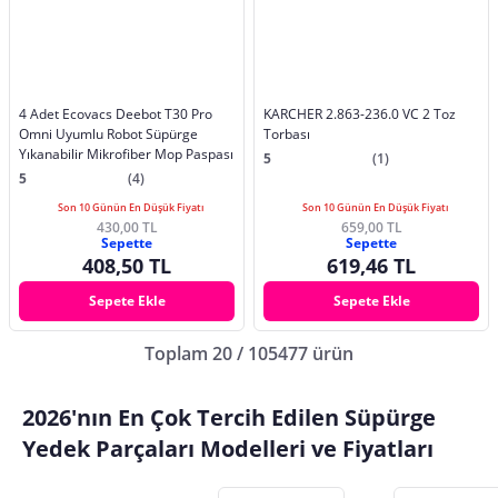
4 Adet Ecovacs Deebot T30 Pro
KARCHER 2.863-236.0 VC 2 Toz
Omni Uyumlu Robot Süpürge
Torbası
Yıkanabilir Mikrofiber Mop Paspası
5
(1)
5
(4)
Son 10 Günün En Düşük Fiyatı
Son 10 Günün En Düşük Fiyatı
430,00 TL
659,00 TL
Sepette
Sepette
408,50 TL
619,46 TL
Sepete Ekle
Sepete Ekle
Toplam 20 / 105477 ürün
2026'nın En Çok Tercih Edilen Süpürge
Yedek Parçaları Modelleri ve Fiyatları