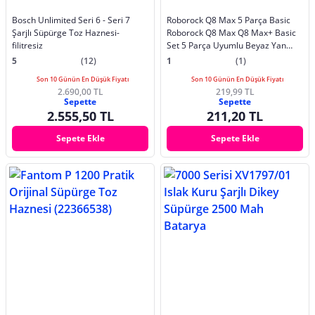
Bosch Unlimited Seri 6 - Seri 7
Roborock Q8 Max 5 Parça Basic
Şarjlı Süpürge Toz Haznesi-
Roborock Q8 Max Q8 Max+ Basic
filitresiz
Set 5 Parça Uyumlu Beyaz Yan
Fırçalı Siyah Tek Ebat
5
(12)
1
(1)
Son 10 Günün En Düşük Fiyatı
Son 10 Günün En Düşük Fiyatı
2.690,00 TL
219,99 TL
Sepette
Sepette
2.555,50 TL
211,20 TL
Sepete Ekle
Sepete Ekle