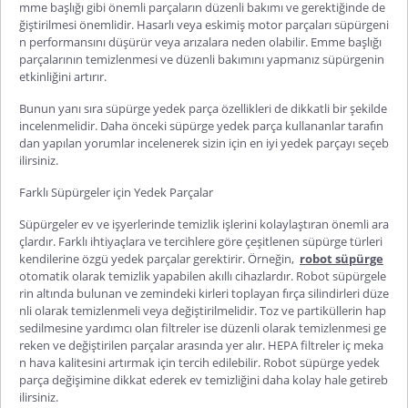
mme başlığı gibi önemli parçaların düzenli bakımı ve gerektiğinde de
ğiştirilmesi önemlidir. Hasarlı veya eskimiş motor parçaları süpürgeni
n performa
nsını düşürür veya arızalara neden olabilir. Emme başlığı
parçalarının temizlenmesi ve düzenli bakımını yapmanız süpürgenin
etkinliğini artırır.
Bunun yanı sıra
süpürge yedek parça özellikleri
de dikkatli bir şekilde
incelenmelidir. Daha önceki
süpürge yedek parça kullananlar
tarafın
dan yapılan yorumlar incelenerek sizin için en iyi yedek parçayı seçeb
ilirsiniz.
Farklı Süpürgeler için Yedek Parçalar
Süpürgeler ev ve işyerlerinde temizlik işlerini kolaylaştıran önemli ara
çlardır. Farklı ihtiyaçlara ve tercihlere göre çeşitlenen süpürge türleri
kendilerine özgü yedek parçalar gerektirir. Örneğin,
robot süpürge
otomatik olarak temizlik yapabilen akıllı cihazlardır. Robot süpürgele
rin altında bulunan ve zemindeki kirleri toplayan fırça silindirleri düze
nli olarak temizlenmeli veya değiştirilmelidir. Toz ve partiküllerin hap
sedilmesine yardımcı olan filtreler ise düzenli olarak temizlenmesi ge
reken ve değiştirilen parçalar arasında yer alır. HEPA filtreler iç meka
n hava kalitesini artırmak için tercih edilebilir.
Robot süpürge yedek
parça
değişimine dikkat ederek ev temizliğini daha kolay hale getireb
ilirsiniz.