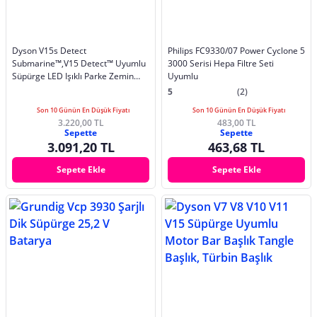
Dyson V15s Detect
Philips FC9330/07 Power Cyclone 5
Submarine™,V15 Detect™ Uyumlu
3000 Serisi Hepa Filtre Seti
Süpürge LED Işıklı Parke Zemin
Uyumlu
Başlığı,Pp Kıllı Rulo
5
(2)
Son 10 Günün En Düşük Fiyatı
Son 10 Günün En Düşük Fiyatı
3.220,00 TL
483,00 TL
Sepette
Sepette
3.091,20 TL
463,68 TL
Sepete Ekle
Sepete Ekle