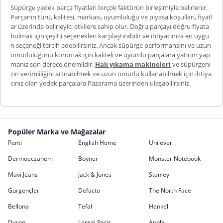
Süpürge yedek parça fiyatları birçok faktörün birleşimiyle belirlenir.
Parçanın türü, kalitesi, markası, uyumluluğu ve piyasa koşulları, fiyatl
ar üzerinde belirleyici etkilere sahip olur. Doğru parçayı doğru fiyata
bulmak için çeşitli seçenekleri karşılaştırabilir ve ihtiyacınıza en uygu
n seçeneği tercih edebilirsiniz. Ancak süpürge performansını ve uzun
ömürlülüğünü korumak için kaliteli ve uyumlu parçalara yatırım yap
manız son derece önemlidir.
Halı yıkama makineleri
ve süpürgeni
zin verimliliğini artırabilmek ve uzun ömürlü kullanabilmek için ihtiya
cınız olan yedek parçalara Pazarama üzerinden ulaşabilirsiniz.
Popüler Marka ve Mağazalar
Penti
English Home
Unilever
Dermoeczanem
Boyner
Monster Notebook
Mavi Jeans
Jack & Jones
Stanley
Gürgençler
Defacto
The North Face
Bellona
Tefal
Henkel
Dyson
Loreal Paris
Apple