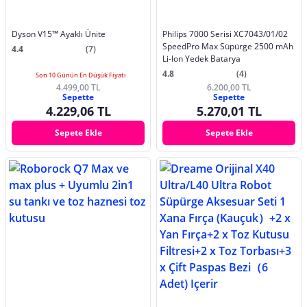
Dyson V15™ Ayaklı Ünite
Philips 7000 Serisi XC7043/01/02
SpeedPro Max Süpürge 2500 mAh
4.4
(7)
Li-Ion Yedek Batarya
4.8
(4)
Son 10 Günün En Düşük Fiyatı
4.499,00 TL
6.200,00 TL
Sepette
Sepette
4.229,06 TL
5.270,01 TL
Sepete Ekle
Sepete Ekle