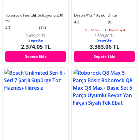
Roborock Temizlik Solüsyonu 200
Dyson V12™ Ayaklı Ünite
ml
4.2
(6)
4.7
(14)
Son 10 Günün En Düşük Fiyatı
2.499,00 TL
3.599,00 TL
Sepette
Sepette
2.374,05 TL
3.383,06 TL
Sepete Ekle
Sepete Ekle