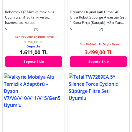
Roborock Q7 Max ve max plus +
Dreame Orijinal X40 Ultra/L40
Uyumlu 2in1 su tankı ve toz
Ultra Robot Süpürge Aksesuar Seti
haznesi toz kutusu
1 Xana Fırça (Kauçuk）+2 x Yan
Fırça+2 x Toz Kutusu Filtresi+2 x
5
(1)
5
(2)
Toz Torbası+3 x Çift Paspas
Son 10 Günün En Düşük Fiyatı
Bezi（6 Adet) Içerir
1.790,00 TL
Son 10 Günün En Düşük Fiyatı
Sepette
1.611,00 TL
3.499,00 TL
Sepete Ekle
Sepete Ekle