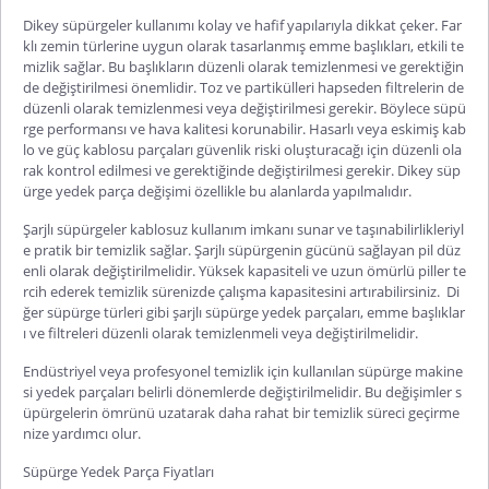
Dikey süpürgeler kullanımı kolay ve hafif yapılarıyla dikkat çeker. Far
klı zemin türlerine uygun olarak tasarlanmış emme başlıkları, etkili te
mizlik sağlar. Bu başlıkların düzenli olarak temizlenmesi ve gerektiğin
de değiştirilmesi önemlidir. Toz ve partikülleri hapseden filtrelerin de
düzenli olarak temizlenmesi veya değiştirilmesi gerekir. Böylece süpü
rge performansı ve hava kalitesi korunabilir. Hasarlı veya eskimiş kab
lo ve güç kablosu parçaları güvenlik riski oluşturacağı için düzenli ola
rak kontrol edi
lmesi ve gerektiğinde değiştirilmesi gerekir.
Dikey süp
ürge yedek parça
değişimi özellikle bu alanlarda yapılmalıdır.
Şarjlı süpürgeler kablosuz kullanım imkanı sunar ve taşınabilirlikleriyl
e pratik bir temizlik sağlar. Şarjlı süpürgenin gücünü sağlayan pil düz
enli olarak değiştirilmelidir. Yüksek kapasiteli ve uzun ömürlü piller te
rcih ederek temizlik sürenizde çalışma kapasitesini artırabilirsiniz. Di
ğer süpürge türleri gibi
şarjlı süpürge yedek parçaları
, emme başlıklar
ı ve filtreleri düzenli olarak temizlenmeli veya değiştirilmelidir.
Endüstriyel veya profesyonel temizlik için kullanılan süpürge makine
si yedek parçaları belirli dönemlerde değiştirilmelidir. Bu değişimler s
üpürgelerin ömrünü uzatarak daha rahat bir temizlik süreci geçirme
nize yardımcı olur.
Süpürge Yedek Parça Fiyatları