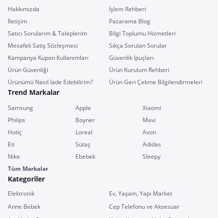
Hakkımızda
İşlem Rehberi
İletişim
Pazarama Blog
Satıcı Sorularım & Taleplerim
Bilgi Toplumu Hizmetleri
Mesafeli Satış Sözleşmesi
Sıkça Sorulan Sorular
Kampanya Kupon Kullanımları
Güvenlik İpuçları
Ürün Güvenliği
Ürün Kurulum Rehberi
Ürünümü Nasıl İade Edebilirim?
Ürün Geri Çekme Bilgilendirmeleri
Trend Markalar
Samsung
Apple
Xiaomi
Philips
Boyner
Mavi
Hotiç
Loreal
Avon
Eti
Sütaş
Adidas
Nike
Ebebek
Sleepy
Tüm Markalar
Kategoriler
Elektronik
Ev, Yaşam, Yapı Market
Anne Bebek
Cep Telefonu ve Aksesuar