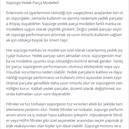
Süpürge Yedek Parça Modelleri
Evlerinizin ve işyerlerinizin temizliği için vazgeçilmez araçlardan biri ol
an süpürgeler, zamanla kullanım ve aşınma nedeniyle yedek parçalar
a ihtiyaç duyabilirler.
Süpürge yedek parça modelleri
farklı marka ve
modellere uygun olarak çeşitlilik gösterir. Doğru yedek parçayı seçm
ek süpürge performansını artırmak ve uzun ömürlü kullanım sağlam
ak için oldukça büyük bir önem taşır.
Her süpürge markası ve modeli için özel olarak tasarlanmış yedek pa
rçalar bulunur. Yedek parçayı satın almadan önce, süpürgenizin mar
ka ve modeline uyumlu olup olmadığını kontrol etmek gerekir. Yanlış
bir parça, süpürgenin performansını olumsuz etkileyebilir veya uyu
msuzluk sorunlarına neden olabilir. Yedek parçaların kalitesi ve daya
nıklılığı süpürge performansı ve kullanım ömrü açısından önem taşır.
Orijinal parçalar genellikle daha uzun ömürlü olur ve süpürgenin veri
mliliğini korur. Kaliteli yedek parçal
ar, düzenli olarak değiştirmek zor
unda kalmadan uzun süre dayanabilir.
Filtreler ve toz torbaları süpürgenin toz ve kirleri etkili bir şekilde tem
izlemesine yardımcı olur. Yedek filtreler ve torbalar, süpürge perform
ansını artırır ve iç mekan hava kalitesini iyileştirir. Hipoalerjenik filtrel
er veya HEPA filtreler gibi özel seçenekler arasından seçim yapmak al
erjik reaksiyonları olan kişiler için ideal olabilir. Süpürge motoru ve e