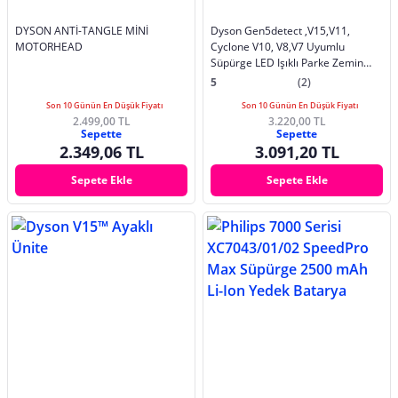
DYSON ANTİ-TANGLE MİNİ
Dyson Gen5detect ,V15,V11,
MOTORHEAD
Cyclone V10, V8,V7 Uyumlu
Süpürge LED Işıklı Parke Zemin
Başlığı PP Rulo
5
(2)
Son 10 Günün En Düşük Fiyatı
Son 10 Günün En Düşük Fiyatı
2.499,00 TL
3.220,00 TL
Sepette
Sepette
2.349,06 TL
3.091,20 TL
Sepete Ekle
Sepete Ekle