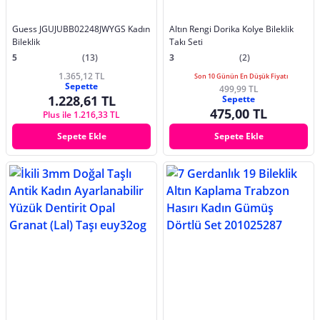
Guess JGUJUBB02248JWYGS Kadın
Altın Rengi Dorika Kolye Bileklik
Bileklik
Takı Seti
5
(13)
3
(2)
1.365,12 TL
Son 10 Günün En Düşük Fiyatı
Sepette
499,99 TL
1.228,61 TL
Sepette
475,00 TL
Plus ile 1.216,33 TL
Sepete Ekle
Sepete Ekle