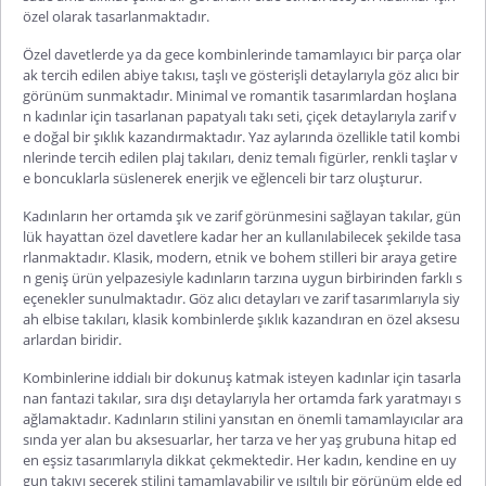
özel olarak tasarlanmaktadır.
Özel davetlerde ya da gece kombinlerinde tamamlayıcı bir parça olar
ak tercih edilen
abiye takısı
, taşlı ve gösterişli detaylarıyla göz alıcı bir
görünüm sunmaktadır. Minimal ve romantik tasarımlardan hoşlana
n kadınlar için tasarlanan
papatyalı takı seti
, çiçek detaylarıyla zarif v
e doğal bir şıklık kazandırmaktadır. Yaz aylarında özellikle tatil kombi
nlerinde tercih edilen
plaj takıları
, deniz temalı figürler, renkli taşlar v
e boncuklarla süslenerek enerjik ve eğlenceli bir tarz oluşturur.
Kadınların her ortamda şık ve zarif görünmesini sağlayan takılar, gün
lük hayattan özel davetlere kadar her an kullanılabilecek şekilde tasa
rlanmaktadır. Klasik, modern, etnik ve bohem stilleri bir araya getire
n geniş ürün yelpazesiyle kadınların tarzına uygun birbirinden farklı s
eçenekler sunulmaktadır. Göz alıcı detayları ve zarif tasarımlarıyla
siy
ah elbise takıları
, klasik kombinlerde şıklık kazandıran en özel aksesu
arlardan biridir.
Kombinlerine iddialı bir dokunuş katmak isteyen kadınlar için tasarla
nan
fantazi takılar
, sıra dışı detaylarıyla her ortamda fark yaratmayı s
ağlamaktadır. Kadınların stilini yansıtan en önemli tamamlayıcılar ara
sında yer alan bu aksesuarlar, her tarza ve her yaş grubuna hitap ed
en eşsiz tasarımlarıyla dikkat çekmektedir. Her kadın, kendine en uy
gun takıyı seçerek stilini tamamlayabilir ve ışıltılı bir görünüm elde ed