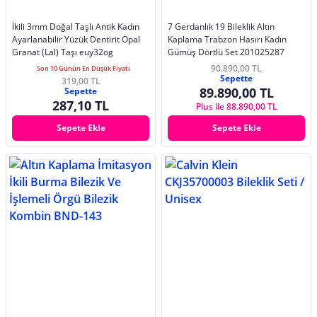
İkili 3mm Doğal Taşlı Antik Kadın
7 Gerdanlık 19 Bileklik Altın
Ayarlanabilir Yüzük Dentirit Opal
Kaplama Trabzon Hasırı Kadın
Granat (Lal) Taşı euy32og
Gümüş Dörtlü Set 201025287
90.890,00 TL
Son 10 Günün En Düşük Fiyatı
Sepette
319,00 TL
89.890,00 TL
Sepette
287,10 TL
Plus ile 88.890,00 TL
Sepete Ekle
Sepete Ekle