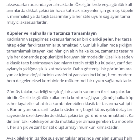
aksesuarları arasında yer almaktadır. Özel günlerde veya günlük kull
anımlarda dikkat çekici bir hava katmak isteyenler için
gümüş küpele
r
, minimalist ya da taşlı tasarımlarıyla her stile uyum sağlayan tama
mlayıcı aksesuarlardır.
Küpeler ve Halhallarla Tarzınızı Tamamlayın
Kadınların vazgeçilmez aksesuarlarından biri olan
küpeler
, her tarza
hitap eden farklı tasarımlar sunmaktadır. Günlük kullanımda şıklığını
tamamlamak isteyen kadınlar için
altın halka küpe
, zamansız tasarım
ıyla her dönemde popülerliğini koruyan bir modeldir. Özellikle sade v
e klasik tarzı benimseyen kadınların tercih ettiği bu küpeler, zarif det
aylarıyla şıklığına şıklık katmaktadır. Daha gösterişli bir görünüm ara
yanlar içinse doğal incinin zarafetini yansıtan
inci küpe
, hem modern
hem de geleneksel kombinlerle mükemmel bir uyum sağlamaktadır.
Gümüş takılar, sadeliği ve şıklığı bir arada sunan en özel parçalardan
biridir. Özellikle günlük kullanımda konfor sağlayan
gümüş halka küp
e
, her kıyafetle rahatlıkla kombinlenebilen klasik bir tasarıma sahipti
r. Bunun yanı sıra, zarif taşlarla süslenmiş
baget küpe
, ışıltılı detayları
sayesinde özel davetlerde dikkat çekici bir görünüm sunmaktadır. Ka
dınların takı koleksiyonunda mutlaka yer alması gereken bu modelle
r, her an şık ve zarif bir stil oluşturmayı mümkün kılmaktadır.
Ayak bileklerini zarifçe süsleyen takılar arasında yer alan
gümüş halh