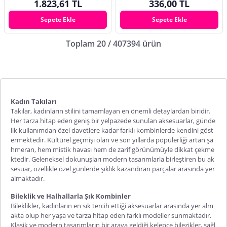
1.823,61 TL
336,00 TL
Sepete Ekle
Sepete Ekle
Toplam 20 / 407394 ürün
Kadın Takıları
Takılar, kadınların stilini tamamlayan en önemli detaylardan biridir.
Her tarza hitap eden geniş bir yelpazede sunulan aksesuarlar, günde
lik kullanımdan özel davetlere kadar farklı kombinlerde kendini göst
ermektedir. Kültürel geçmişi olan ve son yıllarda popülerliği artan
şa
hmeran
, hem mistik havası hem de zarif görünümüyle dikkat çekme
ktedir. Geleneksel dokunuşları modern tasarımlarla birleştiren bu ak
sesuar, özellikle özel günlerde şıklık kazandıran parçalar arasında yer
almaktadır.
Bileklik ve Halhallarla Şık Kombinler
Bileklikler, kadınların en sık tercih ettiği aksesuarlar arasında yer alm
akta olup her yaşa ve tarza hitap eden farklı modeller sunmaktadır.
Klasik ve modern tasarımların bir araya geldiği
kelepçe bilezikler
, sağl