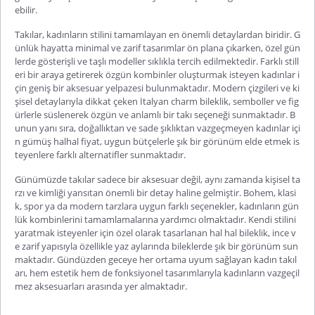
ebilir.
Takılar, kadınların stilini tamamlayan en önemli detaylardan biridir. G
ünlük hayatta minimal ve zarif tasarımlar ön plana çıkarken, özel gün
lerde gösterişli ve taşlı modeller sıklıkla tercih edilmektedir. Farklı still
eri bir araya getirerek özgün kombinler oluşturmak isteyen kadınlar i
çin geniş bir aksesuar yelpazesi bulunmaktadır. Modern çizgileri ve ki
şisel detaylarıyla dikkat çeken
İtalyan charm bileklik
, semboller ve fig
ürlerle süslenerek özgün ve anlamlı bir takı seçeneği sunmaktadır. B
unun yanı sıra, doğallıktan ve sade şıklıktan vazgeçmeyen kadınlar içi
n
gümüş halhal fiyat
, uygun bütçelerle şık bir görünüm elde etmek is
teyenlere farklı alternatifler sunmaktadır.
Günümüzde takılar sadece bir aksesuar değil, aynı zamanda kişisel ta
rzı ve kimliği yansıtan önemli bir detay haline gelmiştir. Bohem, klasi
k, spor ya da modern tarzlara uygun farklı seçenekler, kadınların gün
lük kombinlerini tamamlamalarına yardımcı olmaktadır. Kendi stilini
yaratmak isteyenler için özel olarak tasarlanan
hal hal bileklik
, ince v
e zarif yapısıyla özellikle yaz aylarında bileklerde şık bir görünüm sun
maktadır. Gündüzden geceye her ortama uyum sağlayan kadın takıl
arı, hem estetik hem de fonksiyonel tasarımlarıyla kadınların vazgeçil
mez aksesuarları arasında yer almaktadır.