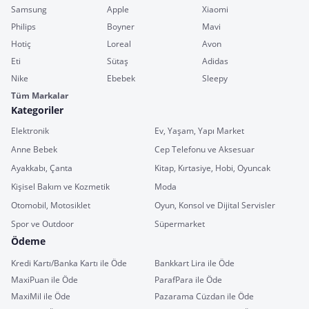
Samsung
Apple
Xiaomi
Philips
Boyner
Mavi
Hotiç
Loreal
Avon
Eti
Sütaş
Adidas
Nike
Ebebek
Sleepy
Tüm Markalar
Kategoriler
Elektronik
Ev, Yaşam, Yapı Market
Anne Bebek
Cep Telefonu ve Aksesuar
Ayakkabı, Çanta
Kitap, Kırtasiye, Hobi, Oyuncak
Kişisel Bakım ve Kozmetik
Moda
Otomobil, Motosiklet
Oyun, Konsol ve Dijital Servisler
Spor ve Outdoor
Süpermarket
Ödeme
Kredi Kartı/Banka Kartı ile Öde
Bankkart Lira ile Öde
MaxiPuan ile Öde
ParafPara ile Öde
MaxiMil ile Öde
Pazarama Cüzdan ile Öde