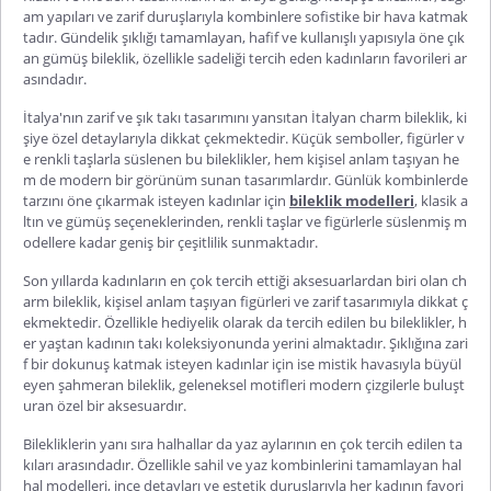
am yapıları ve zarif duruşlarıyla kombinlere sofistike bir hava katmak
tadır. Gündelik şıklığı tamamlayan, hafif ve kullanışlı yapısıyla öne çık
an
gümüş bileklik
, özellikle sadeliği tercih eden kadınların favorileri ar
asındadır.
İtalya'nın zarif ve şık takı tasarımını yansıtan
İtalyan charm bileklik
, ki
şiye özel detaylarıyla dikkat çekmektedir. Küçük semboller, figürler v
e renkli taşlarla süslenen bu bileklikler, hem kişisel anlam taşıyan he
m de modern bir görünüm sunan tasarımlardır. Günlük kombinlerde
tarzını öne çıkarmak isteyen kadınlar için
bileklik modelleri
, klasik a
ltın ve gümüş seçeneklerinden, renkli taşlar ve figürlerle süslenmiş m
odellere kadar geniş bir çeşitlilik sunmaktadır.
Son yıllarda kadınların en çok tercih ettiği aksesuarlardan biri olan
ch
arm bileklik
, kişisel anlam taşıyan figürleri ve zarif tasarımıyla dikkat ç
ekmektedir. Özellikle hediyelik olarak da tercih edilen bu bileklikler, h
er yaştan kadının takı koleksiyonunda yerini almaktadır. Şıklığına zari
f bir dokunuş katmak isteyen kadınlar için ise mistik havasıyla büyül
eyen
şahmeran bileklik
, geleneksel motifleri modern çizgilerle buluşt
uran özel bir aksesuardır.
Bilekliklerin yanı sıra halhallar da yaz aylarının en çok tercih edilen ta
kıları arasındadır. Özellikle sahil ve yaz kombinlerini tamamlayan
hal
hal modelleri
, ince detayları ve estetik duruşlarıyla her kadının favori