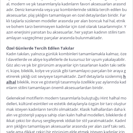
al
, modern ve şık tasarımlarıyla kadınların favori aksesuarları arasınd
adır. Deniz kenarında veya yaz kombinlerinde sıklıkla tercih edilen bu
aksesuarlar, plaj şıklığını tamamlayan en özel detaylardan biridir. Far
klı taşlarla süslenen modeller arasında yer alan
boncuk hal hal
, etnik
ve bohem tarzı benimseyen kadınlar için özel olarak tasarlanmıştır. Y
azın enerjisini yansıtan bu aksesuarlar, her yaştan kadının stilini tam
amlayan vazgeçilmez parçalar arasında bulunmaktadır.
Özel Günlerde Tercih Edilen Takılar
Kadın takıları, yalnızca günlük kombinleri tamamlamakla kalmaz, öze
l davetlerde ve abiye kıyafetlerle de kusursuz bir uyum yakalayabilir.
Göz alıcı ve şık bir görünüm arayanlar için tasarlanan
kadın takı setle
ri
, küpe, bileklik, kolye ve yüzük gibi tamamlayıcı parçaları bir araya g
etirerek şıklığı üst seviyeye taşımaktadır. Zarif detaylarla süslenmiş
h
alhal
bileklik
, ince ve gösterişli tasarımıyla özellikle yaz aylarında kad
ınların stilini tamamlayan önemli aksesuarlardan biridir.
Geleneksel motiflerin modern tasarımlarla buluştuğu
Hint halhal mo
delleri
, kültürel esintileri ve estetik detaylarıyla özgün bir tarz oluştur
mak isteyen kadınların tercihi olmaktadır. Klasik halhallardan daha k
alın ve gösterişli yapıya sahip olan
kalın halhal modelleri
, bileklerde d
ikkat çekici bir duruş sergileyerek iddialı bir stil yaratmaktadır. Kadınl
arın şıklığını tamamlayan aksesuarlar arasında yer alan
zarif takı seti
,
sade ama dikkat çekici bir görünüm elde etmek isteyen kadınlar için