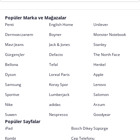
Popüler Marka ve Mağazalar
Penti
English Home
Unilever
Dermoeczanem
Boyner
Monster Notebook
Mavi Jeans
Jack & Jones
Stanley
Gürgençler
Defacto
The North Face
Bellona
Tefal
Henkel
Dyson
Loreal Paris
Apple
Samsung
Koray Spor
Lenovo
Sportive
Lumberjack
Salomon
Nike
adidas
Arzum
Suwen
Nespresso
Goodyear
Popüler Sayfalar
iPad
Bosch Dikey Süpürge
Kombi
Cep Telefonu