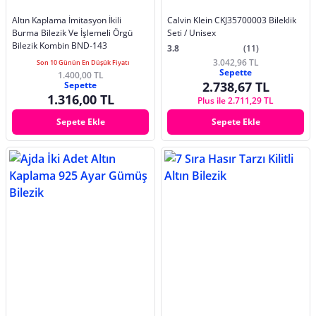
Altın Kaplama İmitasyon İkili
Calvin Klein CKJ35700003 Bileklik
Burma Bilezik Ve İşlemeli Örgü
Seti / Unisex
Bilezik Kombin BND-143
3.8
(11)
3.042,96 TL
Son 10 Günün En Düşük Fiyatı
Sepette
1.400,00 TL
2.738,67 TL
Sepette
1.316,00 TL
Plus ile 2.711,29 TL
Sepete Ekle
Sepete Ekle