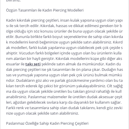
Özgün Tasarımları ile Kadın Piercing Modelleri
Kadın kıkırdak piercing
çeşitleri, insan kulak yapısına uygun olan yapı
sı ile sık tercih edilir. Kıkırdak, hassas ve dikkat edilmesi gereken bir b
ölge olduğu için söz konusu ürünler de buna uygun olacak şekilde ür
etilir. Bununla birlikte farklı boyut seçeneklerine de sahip olan kıkırda
k modellerini kendi beğeninize uygun şekilde satın alabilirsiniz. Kıkırd
ak modelleri, farklı kulak yapılarına uygun olabilecek pek çok çeşide s
ahiptir. Vücudun farklı bölgeleri içinde uygun olan bu ürünlerin kulla
nım alanları bir hayli geniştir. Kık
ırdak modellerini küpe gibi diğer aks
esuarlar ile
takı seti
şeklinde satın almak da mümkündür.
Kadın du
dak piercing
çeşitleri ise şık tasarımları ile ön plana çıkar. Dudağın has
sas ve yumuşak yapısına uygun olan pek çok ürünü bulmak mümkü
ndür. Dudakların göz alıcı ve parlak gözükmesine yardımcı olan bu ta
kıları tercih ederek ilgi çekici bir görünüm yakalayabilirsiniz. Cilt sağlığ
ına da uygun olacak şekilde üretilen bu takıları gönül rahatlığı ile kull
anabilirsiniz. Paslanmaz malzemeler ile üretilen dudak aksesuar çeşit
leri, ağızdan gelebilecek sıvılara karşı da day
anıklı bir kullanım sağlar.
Farklı renk ve tasarımlara sahip olan dudak takılarını, kendi göz zevki
nize uygun olacak şekilde satın alabilirsiniz.
Paslanmaz Özelliğe Sahip Kadın Piercing Çeşitleri