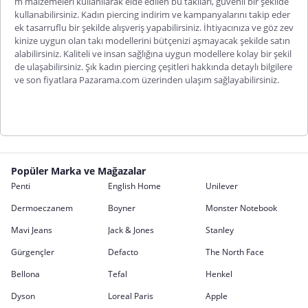
m malzemeleri kullanılarak elde edilen bu takıları, güvenli bir şekilde
kullanabilirsiniz.
Kadın piercing indirim
ve kampanyalarını takip eder
ek tasarruflu bir şekilde alışveriş yapabilirsiniz. İhtiyacınıza ve göz zev
kinize uygun olan takı modellerini bütçenizi aşmayacak şekilde satın
alabilirsiniz. Kaliteli ve insan sağlığına uygun
modellere kolay bir şekil
de ulaşabilirsiniz. Şık kadın piercing çeşitleri hakkında detaylı bilgilere
ve son fiyatlara Pazarama.com üzerinden ulaşım sağlayabilirsiniz.
Popüler Marka ve Mağazalar
Penti
English Home
Unilever
Dermoeczanem
Boyner
Monster Notebook
Mavi Jeans
Jack & Jones
Stanley
Gürgençler
Defacto
The North Face
Bellona
Tefal
Henkel
Dyson
Loreal Paris
Apple