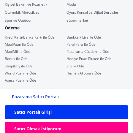
Kişisel Bakım ve Kozmetik
Moda
Otomobil, Motosiklet
Oyun, Konsol ve Dijital Servisler
Spor ve Outdoor
Süpermarket
Ödeme
Kredi Kartı/Banka Kartı ile Öde
Bankkart Lira ile Öde
MaxiPuan ile Öde
ParafPara ile Öde
MaxiMil ile Öde
Pazarama Cüzdan ile Öde
Bonus ile Öde
Hediye Puan Pluxee ile Öde
Shop&Fly ile Öde
Zip ile Öde
World Puan ile Öde
Hemen Al Sonra Öde
Axess Puan ile Öde
Pazarama Satıcı Portalı
Satıcı Portalı Girişi
Satıcı Olmak İstiyorum