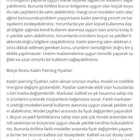
yabilirsiniz. Bununla birlikte burun bölgesine uygun olan küçük boyu
tlu takı çeşitlerini de satın alabilirsiniz. Hangi ürün modelini satın alac
ağınız konusunda problem yaşıyorsanız
kadın piercing yorum
ve tav
siyelerini inceleyebilirsiniz. Yorumlarda yer alan kişisel kullanıma day
alı bilgiler ışığında kendi kullanım alanınıza uygun olan ürünü kolay b
ir şekilde satın alabilirsiniz. Yorumla
rda ürünlerin boyut ve şekilleri h
akkında doğru bilgilere ulaşabilirsiniz. Kadın piercing satın aldıktan s
onra dikkat edilmesi gereken konu, ürünlerin temizliğinin doğru bir ş
ekilde yapılmasıdır. Üretim malzemelerine uygun temizlik yaparak sa
ğlıklı ve uzun ömürlü bir kullanım sağlayabilirsiniz.
Bütçe Dostu Kadın Piercing Fiyatları
Kadın piercing fiyatları
, satın alınan ürünün marka, model ve özellikle
rine göre değişim gösterebilir. Fiyatlar üzerinde etkili olan hususlarda
n biri marka değişimleridir. Markalar, kaliteli ve şık tasarıma sahip ola
n ürünlerini üreterek müşterilerin beğenisine sunar. Farklı markaları
n ürettiği modelleri kendi kullanım alanınıza uygun olacak şekilde sat
ın alabilirsiniz. Model çeşitleri arasında da fiyat değişimleri yaşanabili
r. Boyut ve şekil farklılıklarına sahip olan pek çok model arasından ke
ndi zevkinize ve bütçenize uygun ola
cak şekilde tercihte bulunabilirsi
niz. Bununla birlikte farklı modeller arasında fiyat değişimleri yaşans
a da her bir ürünün kalitesi üst düzeydedir. Kaliteli ve üst düzey üreti