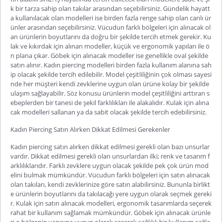
k bir tarza sahip olan takılar arasından seçebilirsiniz. Gündelik hayatt
a kullanılacak olan modelleri ise birden fazla renge sahip olan canlı ür
ünler arasından seçebilirsiniz.
Vücudun farklı bölgeleri için alınacak ol
an ürünlerin boyutlarını da doğru bir şekilde tercih etmek gerekir. Ku
lak ve kıkırdak için alınan modeller, küçük ve ergonomik yapıları ile ö
n plana çıkar. Göbek için alınacak modeller ise genellikle oval şekilde
satın alınır.
Kadın piercing modelleri
birden fazla kullanım alanına sah
ip olacak şekilde tercih edilebilir. Model çeşitliliğinin çok olması sayesi
nde her müşteri kendi zevklerine uygun olan ürüne kolay bir şekilde
ulaşım sağlayabilir. Söz konusu ürünlerin
model çeşitliliğini arttıran s
ebeplerden bir tanesi de şekil farklılıkları ile alakalıdır. Kulak için alına
cak modelleri sallanan ya da sabit olacak şekilde tercih edebilirsiniz.
Kadın Piercing Satın Alırken Dikkat Edilmesi Gerekenler
Kadın piercing satın alırken dikkat edilmesi gerekli olan bazı unsurlar
vardır. Dikkat edilmesi gerekli olan unsurlardan ilki; renk ve tasarım f
arklılıklarıdır. Farklı zevklere uygun olacak şekilde pek çok ürün mod
elini bulmak mümkündür. Vücudun farklı bölgeleri için satın alınacak
olan takıları, kendi zevklerinize göre satın alabilirsiniz. Bununla birlikt
e ürünlerin boyutlarını da takılacağı yere uygun olarak seçmek gereki
r. Kulak için satın alınacak modelleri, ergonomik tasarımlarda seçerek
rahat bir kull
anım sağlamak mümkündür. Göbek için alınacak ürünle
ri o bölgenin yapısına uygun olarak seçerek sağlıklı bir kullanım sağla