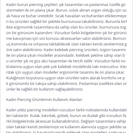
Kadın burun piercing
çeşitleri, şık tasarımları ve paslanmaz özellik gö
stermeleri ile ön plana çıkar. Burun, soluk alınan organ olduğu için sıc
ak hava ve buhar üretebilir. Sıcak havadan ve buhardan etkilenmeye
n bu ürünleri sağlıklı bir şekilde burnunuza takabilirsiniz. Bununla birl
ikte ergonomik tasarımlara da sahip olan bu ürünler, burnunuza özg
ün bir görünüm kazandırır. Vücudun farklı bölgelerinin şık bir görünü
me kavuşması için söz konusu aksesuarları satın alabilirsiniz. Burnun
uç kısmında ve ortasına takılabilecek olan ta
kıları kendi zevklerinize g
öre satın alabilirsiniz.
Kadın kelebek piercing
ürünleri, özgün tasarımı
ile ön plana çıkan modeller arasındadır. Kelebek şekline sahip olan b
u ürünler şık ve göz alıcı tasarımları ile tercih edilir. Vücudun farklı no
ktalarına uygun olan pek çok kelebek modelinde takı mevcuttur. Kıkı
rdak için uygun olan modeller ergonomik tasarımı ile ön plana çıkar.
Kulağınızın boyutuna uygun olan ürünleri satın alarak konforlu ve şı
k görünümlü bir takıya sahip olabilirsiniz. Paslanmaz özellikte
olan ür
ünler ile sağlıklı bir kullanım sağlayabilirsiniz.
Kadın Piercing Ürünlerinin Kullanım Alanları
Kadın yıldız piercing
modelleri vücudun farklı noktalarında kullanılabi
len takılardır. Kulak, kıkırdak, göbek, burun ve dudak gibi vücudun fa
rklı bölgelerinde aksesuar kullanabilirsiniz. Değişen tasarımlara sahip
olan takıları kendi zevklerinize ve kullanım alanınıza uygun şekilde sa
tın alabilirsiniz. İş hayatında tercih edilecek olan modelleri, sade ve şı