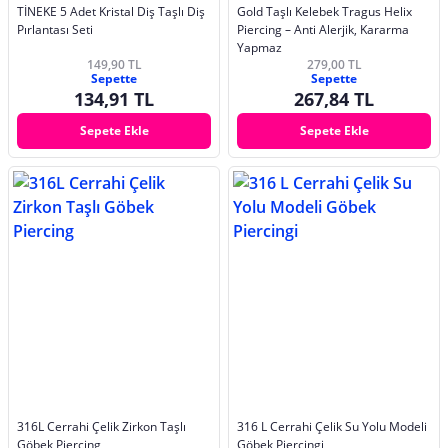
TİNEKE 5 Adet Kristal Diş Taşlı Diş
Gold Taşlı Kelebek Tragus Helix
Pırlantası Seti
Piercing – Anti Alerjik, Kararma
Yapmaz
149,90 TL
279,00 TL
Sepette
Sepette
134,91 TL
267,84 TL
Sepete Ekle
Sepete Ekle
316L Cerrahi Çelik Zirkon Taşlı
316 L Cerrahi Çelik Su Yolu Modeli
Göbek Piercing
Göbek Piercingi