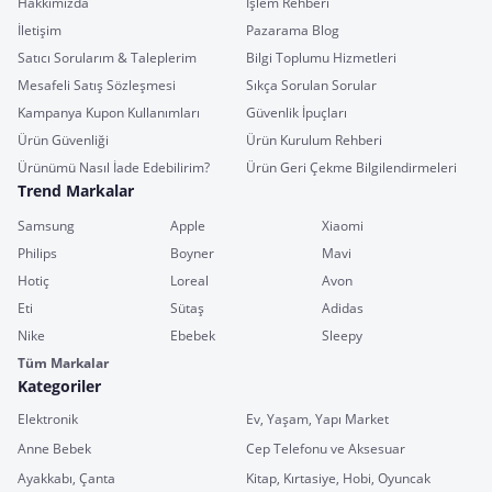
Hakkımızda
İşlem Rehberi
İletişim
Pazarama Blog
Satıcı Sorularım & Taleplerim
Bilgi Toplumu Hizmetleri
Mesafeli Satış Sözleşmesi
Sıkça Sorulan Sorular
Kampanya Kupon Kullanımları
Güvenlik İpuçları
Ürün Güvenliği
Ürün Kurulum Rehberi
Ürünümü Nasıl İade Edebilirim?
Ürün Geri Çekme Bilgilendirmeleri
Trend Markalar
Samsung
Apple
Xiaomi
Philips
Boyner
Mavi
Hotiç
Loreal
Avon
Eti
Sütaş
Adidas
Nike
Ebebek
Sleepy
Tüm Markalar
Kategoriler
Elektronik
Ev, Yaşam, Yapı Market
Anne Bebek
Cep Telefonu ve Aksesuar
Ayakkabı, Çanta
Kitap, Kırtasiye, Hobi, Oyuncak