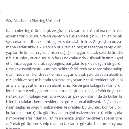
Göz Alıcı Kadın Piercing Ürünleri
Kadın piercing
ürünleri,
şık ve göz alıcı tasarımı ile ön plana çıkan aks
esuarlardır. Vücudun farklı yerlerinin süslenmesi için kullanılan bu ak
sesuarları kendi zevklerinize göre satın alabilirsiniz. Geçmişten bu za
mana kadar sıklıkla kullanılan bu ürünler, özgün tasarıma sahip olan
yapıları ile ön plana çıkar. İnsan sağlığına uygun olacak şekilde üretile
n bu ürünleri, vücudunuzun farklı noktalarında kullanabilirsiniz. Kıyaf
etlerinize uygun olarak seçeceğiniz parçalar ile şık ve özgün bir görün
üme kavuşabilirsiniz. Bununla birlikt
e farklı renk ve tasarımlara sahip
olan modelleri, kendi zevklerinize uygun olacak şekilde satın alabilirsi
niz. Farklı ve özgün bir takı takmak istiyorsanız canlı renklere sahip ol
an piercing çeşitlerini satın alabilirsiniz.
Küpe
gibi kulağa takılan ürün
lere benzer özellik gösteren aksesuar çeşitleri, kulağın farklı bölgeleri
ne takılabilir. Kulağın yanı sıra vücudun pek çok alanında da kullanıla
bilen bu takıları, kendi zevklerinize göre satın alabilirsiniz. Sağlam ve i
nsan sağlığına uygun malzemeler ile üretilen bu ürünler, konforlu bir
kullanım sunar. Çelik, gümüş ve altın gibi malzemeler ile üretilmiş ola
n modeller arasından kullanım alanınıza uygun tercihler yapabilirsini
z. Parlak görünüme sahip olan bu takılar ile göz alıcı bir
kombin yapa
bilirsiniz.