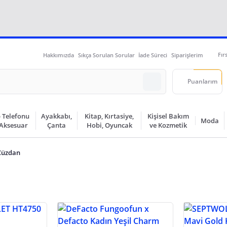
Fır
Hakkımızda
Sıkça Sorulan Sorular
İade Süreci
Siparişlerim
Puanlarım
 Telefonu
Ayakkabı,
Kitap, Kırtasiye,
Kişisel Bakım
Moda
 Aksesuar
Çanta
Hobi, Oyuncak
ve Kozmetik
Cüzdan