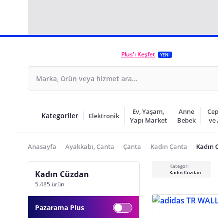
Plus'ı Keşfet
YENİ
Ev, Yaşam,
Anne
Cep
Kategoriler
Elektronik
Yapı Market
Bebek
ve
Anasayfa
Ayakkabı, Çanta
Çanta
Kadın Çanta
Kadın 
Kategori
Kadın Cüzdan
Kadın Cüzdan
5.485 ürün
Pazarama Plus