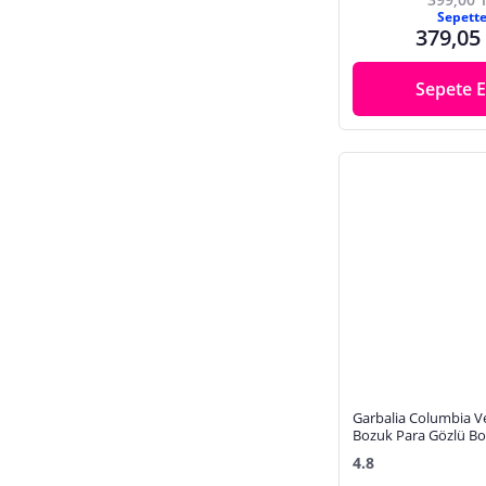
Sepett
379,05
Sepete E
Garbalia Columbia V
Bozuk Para Gözlü Bol 
Kadın Cüzdanı
4.8