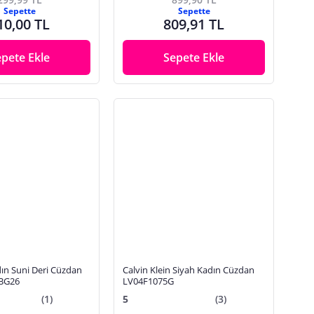
Sepette
Sepette
10,00 TL
809,91 TL
epete Ekle
Sepete Ekle
ın Suni Deri Cüzdan
Calvin Klein Siyah Kadın Cüzdan
BG26
LV04F1075G
(1)
5
(3)