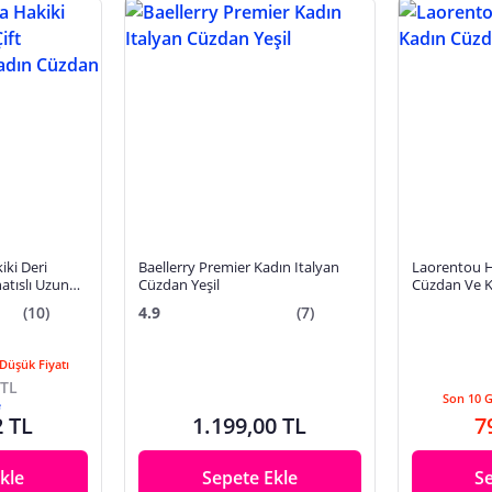
ki Deri
Baellerry Premier Kadın Italyan
Laorentou Haki
natıslı Uzun
Cüzdan Yeşil
Cüzdan Ve Ka
 Kartlık
(10)
4.9
(7)
Düşük Fiyatı
 TL
Son 10 
e
2 TL
1.199,00 TL
7
kle
Sepete Ekle
S