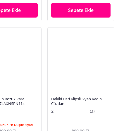
epete Ekle
Sepete Ekle
ın Bozuk Para
Hakiki Deri Klipsli Siyah Kadın
474AXNSPN114
Cüzdan
2
(3)
Günün En Düşük Fiyatı
299,99 TL
899,90 TL