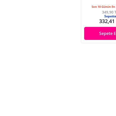
Son 10 Günün En 
349,90 
Sepett
332,41
Sepete E