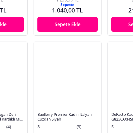
e
Sepette
 TL
1.040,00 TL
2
kle
Sepete Ekle
S
egan Deri
Baellerry Premier Kadın Italyan
DeFacto Kad
Kartlıklı Mini
Cüzdan Siyah
G8236AXNS
(4)
3
(3)
5