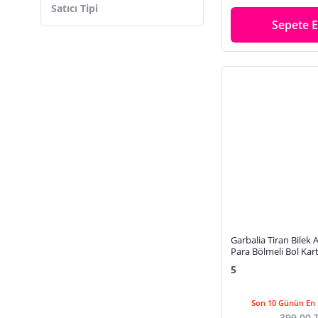
Satıcı Tipi
Tek Gözlü
Leoparlı
Sepete E
Çıtçıtlı Kapak
Yumuşak
Çok Bölmeli
Dış Fermuarlı
Telefonluk
Garbalia Tiran Bilek 
Para Bölmeli Bol Kart
Cüzdanı
5
Son 10 Günün En 
399,00 