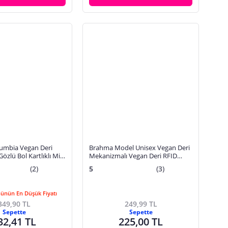
lumbia Vegan Deri
Brahma Model Unisex Vegan Deri
özlü Bol Kartlıklı Mini
Mekanizmalı Vegan Deri RFID
nı
Cüzdan Kartlık Portföy Mor
(2)
5
(3)
Günün En Düşük Fiyatı
349,90 TL
249,99 TL
Sepette
Sepette
32,41 TL
225,00 TL