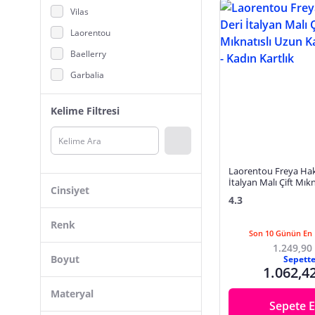
Vilas
Laorentou
Baellerry
Garbalia
Guess
Kelime Filtresi
Fabrika
Vanilla Collection
ERZENO
Laorentou Freya Haki
Calvin Klein
İtalyan Malı Çift Mık
Cinsiyet
Kadın Cüzdan - Kadın
4.3
Fabric Craft Bag
Kadın
DZC KUZENLER AVM
Renk
Son 10 Günün En 
Unisex
SANLINE
1.249,90
Erkek
Boyut
Sepett
Septwolves
1.062,4
Kız Çocuk - Genç
Standart
Cengiz Pakel
Siyah
Materyal
Sepete E
Küçük Boy
Mavi
Kahverengi