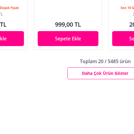
Düşük Fiyatı
Son 10 
TL
e
 TL
999,00 TL
2
kle
Sepete Ekle
S
Toplam 20 / 5485 ürün
Daha Çok Ürün Göster