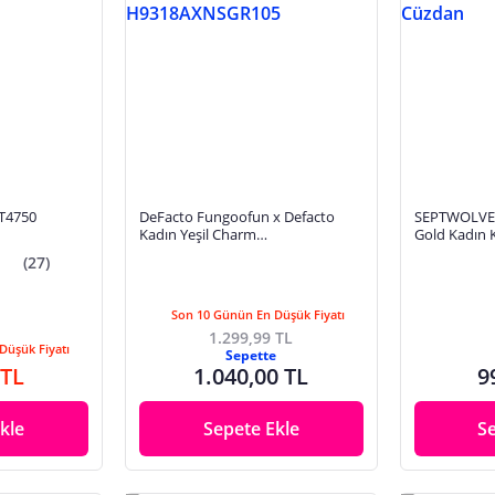
T4750
DeFacto Fungoofun x Defacto
SEPTWOLVES 
Kadın Yeşil Charm
Gold Kadın K
H9318AXNSGR105
(27)
Son 10 Günün En Düşük Fiyatı
1.299,99 TL
Düşük Fiyatı
Sepette
 TL
1.040,00 TL
9
kle
Sepete Ekle
S