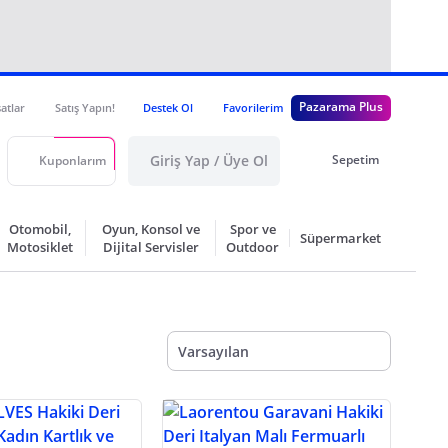
Pazarama Plus
satlar
Satış Yapın!
Destek Ol
Favorilerim
Giriş Yap / Üye Ol
Sepetim
Kuponlarım
Otomobil,
Oyun, Konsol ve
Spor ve
Süpermarket
Motosiklet
Dijital Servisler
Outdoor
Varsayılan