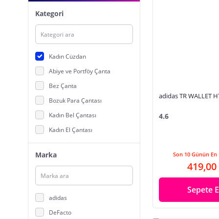
Kategori
Kadın Cüzdan
Abiye ve Portföy Çanta
Bez Çanta
adidas TR WALLET H
Bozuk Para Çantası
Kadın Bel Çantası
4.6
Kadın El Çantası
Kadın Evrak Çantası
Marka
Son 10 Günün En 
Kadın Kartlık, Pasaportluk
419,00
Kadın Omuz Çantası
Kadın Postacı Çantası
Sepete E
adidas
Kadın Sırt Çantası
DeFacto
Plaj Çantası