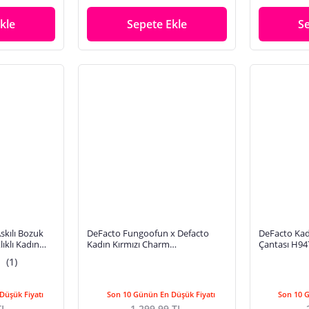
kle
Sepete Ekle
S
Askılı Bozuk
DeFacto Fungoofun x Defacto
DeFacto Kad
lıklı Kadın
Kadın Kırmızı Charm
Çantası H9
H9318AXNSRD1
(1)
Düşük Fiyatı
Son 10 Günün En Düşük Fiyatı
Son 10 
TL
1.299,99 TL