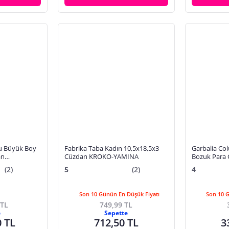
lu Büyük Boy
Fabrika Taba Kadın 10,5x18,5x3
Garbalia Co
an
Cüzdan KROKO-YAMINA
Bozuk Para G
Kadın Cüzda
(2)
5
(2)
4
Son 10 Günün En Düşük Fiyatı
Son 10 
 TL
749,99 TL
e
Sepette
0 TL
712,50 TL
3