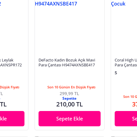
 Leylak
DeFacto Kadın Bozuk Açık Mavi
Coral High U
74AXNSPR172
Para Çantası H9474AXNSBE417
Para Çantası
5
Düşük Fiyatı
Son 10 Günün En Düşük Fiyatı
TL
299,99 TL
Son 10 
e
Sepette
 TL
210,00 TL
3
kle
Sepete Ekle
S