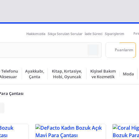
Fır
Hakkımızda
Sıkça Sorulan Sorular
İade Süreci
Siparişlerim
Puanlarım
 Telefonu
Ayakkabı,
Kitap, Kırtasiye,
Kişisel Bakım
Moda
 Aksesuar
Çanta
Hobi, Oyuncak
ve Kozmetik
Para Çantası