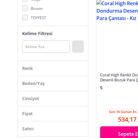
Bizoon
TOYFEST
Desa
Kelime Filtresi
SEABUBBLES
Kipling
Modica
Milan
Renk
CIGDEMCALISKAN
Coral High Renkli 
Desenli Bozuk Para Ça
Legami
Beden/Yaş
Çocuk
5
Casaba Hediyelik
Standart
Pembe
Cinsiyet
Chopper
Çok Renkli
Unisex
Barcelona
Son 10 Günün En 
Fiyat
Açık Yeşil
534,17
Kadın
ACSTORE
Nar Çiçeği
Erkek
Satıcı
Livenda
Yavruağzı
Sepete E
Hedea