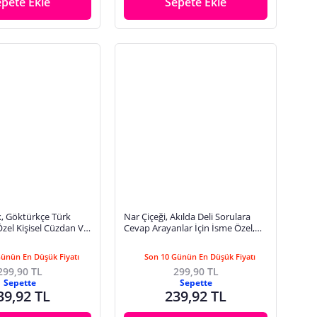
epete Ekle
Sepete Ekle
 Göktürkçe Türk
Nar Çiçeği, Akılda Deli Sorulara
 Özel Kişisel Cüzdan Ve
Cevap Arayanlar İçin İsme Özel,
t, Zarif Hatıra,
Cüzdan Ve Anahtarlık Set, Hediye
Günün En Düşük Fiyatı
Son 10 Günün En Düşük Fiyatı
299,90 TL
299,90 TL
Sepette
Sepette
39,92 TL
239,92 TL