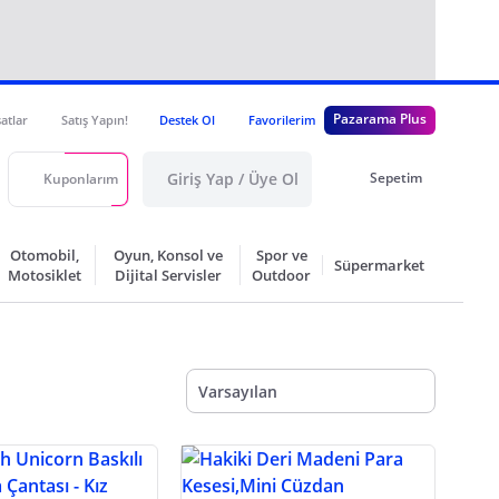
Pazarama Plus
satlar
Satış Yapın!
Destek Ol
Favorilerim
Giriş Yap / Üye Ol
Sepetim
Kuponlarım
Otomobil,
Oyun, Konsol ve
Spor ve
Süpermarket
Motosiklet
Dijital Servisler
Outdoor
Varsayılan