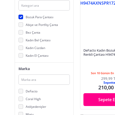
Bozuk Para Çantası
Abiye ve Portföy Çanta
Bez Çanta
Kadın Bel Çantası
Kadın Cüzdan
DeFacto Kadın Bozuk
Renkli Çantası H94
Kadın El Çantası
Kadın Evrak Çantası
Marka
Kadın Kartlık, Pasaportluk
Son 10 Günün En 
299,99 
Kadın Omuz Çantası
Sepett
210,00
Kadın Postacı Çantası
DeFacto
Kadın Sırt Çantası
Coral High
Sepete E
Plaj Çantası
Atölyedenişler
Miaju