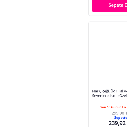
Sepete E
Nar Çiçeği, Üç Hilal Ve
Sevenlere, İsme Öze
Anahtarlık Takımı, E
Set
Son 10 Günün En 
299,90 
Sepett
239,92