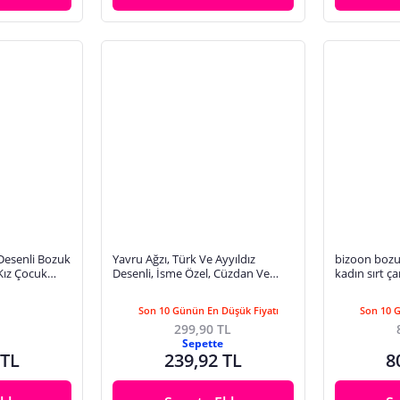
 Desenli Bozuk
Yavru Ağzı, Türk Ve Ayyıldız
bizoon bozu
 Kız Çocuk
Desenli, İsme Özel, Cüzdan Ve
kadın sırt ç
Anahtarlık Set, Babaya Süper
Hediyelik
Son 10 Günün En Düşük Fiyatı
Son 10 
299,90 TL
Sepette
 TL
239,92 TL
8