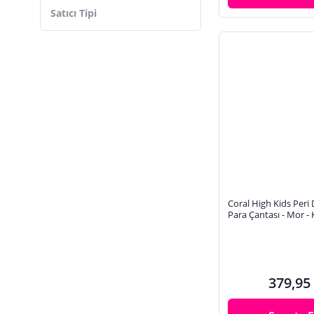
Açık Mavi
Satıcı Tipi
Turkuaz
Mavi
Siyah
Yeşil
Coral High Kids Peri
Para Çantası - Mor -
21749
379,95