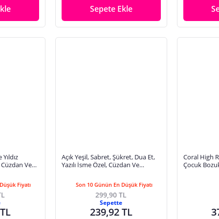
kle
Sepete Ekle
S
 Yıldız
Açık Yeşil, Sabret, Şükret, Dua Et,
Coral High R
l Cüzdan Ve
Yazılı İsme Özel, Cüzdan Ve
Çocuk Bozuk
fsane Hatıra
Anahtarlık Set, Arkadaşına Hediye
Düşük Fiyatı
Son 10 Günün En Düşük Fiyatı
TL
299,90 TL
e
Sepette
 TL
239,92 TL
3