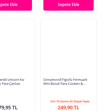
epete Ekle
Sepete Ekle
enkli Unicorn Kız
Cinnamoroll Figürlü Fermuarlı
 Para Çantası
Mini Bozuk Para Cüzdanı &
Çantası - Anahtarlık Çanta
Aksesuarı Cüzdan
Son 10 Günün En Düşük Fiyatı
79,95 TL
249,90 TL