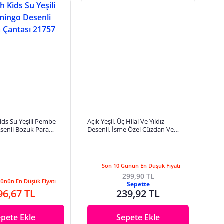
ids Su Yeşili Pembe
Açık Yeşil, Üç Hilal Ve Yıldız
senli Bozuk Para
Desenli, İsme Özel Cüzdan Ve
57
Anahtarlık Set, Akrabaya Özel
Hediyelik
Son 10 Günün En Düşük Fiyatı
299,90 TL
Günün En Düşük Fiyatı
Sepette
96,67 TL
239,92 TL
epete Ekle
Sepete Ekle