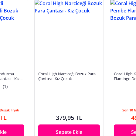
Dondurma
Coral High Narciceği Bozuk Para
Coral High K
ntası - Kız
Çantası - Kız Çocuk
Flamingo De
Çantası 217
(1)
Düşük Fiyatı
Son 10 
 TL
379,95 TL
4
kle
Sepete Ekle
S