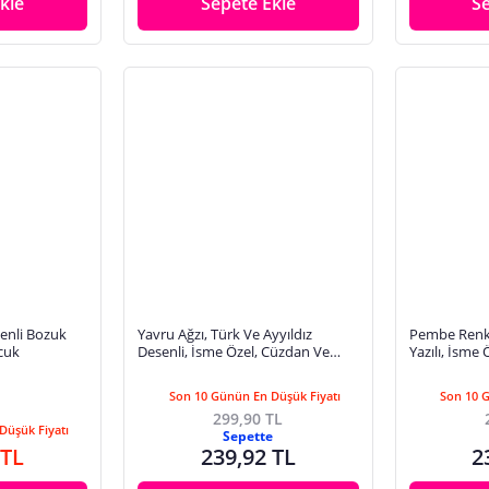
kle
Sepete Ekle
S
enli Bozuk
Yavru Ağzı, Türk Ve Ayyıldız
Pembe Renk,
ocuk
Desenli, İsme Özel, Cüzdan Ve
Yazılı, İsme
Anahtarlık Set, Hediyelik Zarif
Anahtarlık Se
Hatıra
Hediye
Son 10 Günün En Düşük Fiyatı
Son 10 
299,90 TL
Düşük Fiyatı
Sepette
 TL
239,92 TL
2