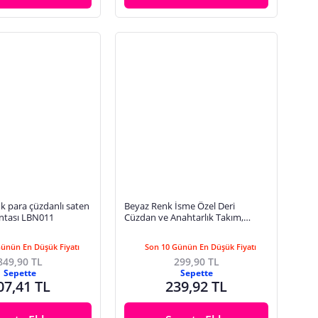
k para çüzdanlı saten
Beyaz Renk İsme Özel Deri
antası LBN011
Cüzdan ve Anahtarlık Takım,
Yüksek Kalite Aksesuar
Günün En Düşük Fiyatı
Son 10 Günün En Düşük Fiyatı
849,90 TL
299,90 TL
Sepette
Sepette
07,41 TL
239,92 TL