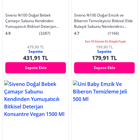
Siveno %100 Doğal Bebek
Siveno %100 Doğal Emzik ve
Çamaşır Sabunu Kendinden
Biberon Temizleyicisi Bitkisel Elde
Yumuşatıcılı Bitkisel Deterjan
Bulaşık Sabunu Nemlendirici
Vegan 1000 ml X2 Adet
Vegan 500 ml
4.9
(3287)
4.7
(1166)
Son 10 Günün En Düşük Fiyatı
479,90 TL
199,90 TL
Sepette
Sepette
431,91 TL
179,91 TL
Sepete Ekle
Sepete Ekle