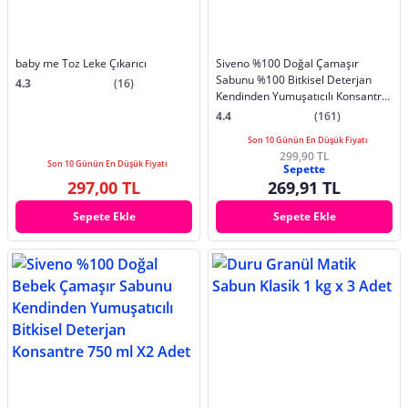
baby me Toz Leke Çıkarıcı
Siveno %100 Doğal Çamaşır
Sabunu %100 Bitkisel Deterjan
4.3
(16)
Kendinden Yumuşatıcılı Konsantre
Vegan 750 ml
4.4
(161)
Son 10 Günün En Düşük Fiyatı
299,90 TL
Son 10 Günün En Düşük Fiyatı
Sepette
297,00 TL
269,91 TL
Sepete Ekle
Sepete Ekle