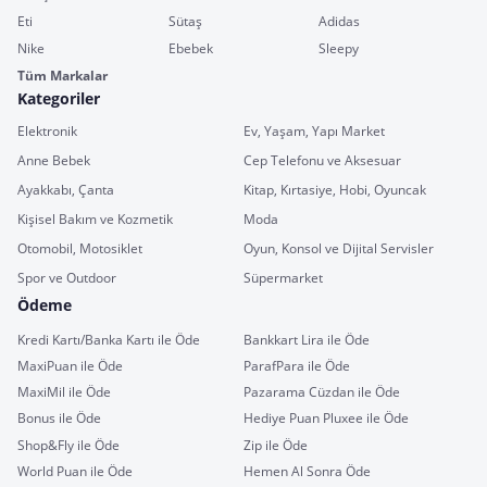
Eti
Sütaş
Adidas
Nike
Ebebek
Sleepy
Tüm Markalar
Kategoriler
Elektronik
Ev, Yaşam, Yapı Market
Anne Bebek
Cep Telefonu ve Aksesuar
Ayakkabı, Çanta
Kitap, Kırtasiye, Hobi, Oyuncak
Kişisel Bakım ve Kozmetik
Moda
Otomobil, Motosiklet
Oyun, Konsol ve Dijital Servisler
Spor ve Outdoor
Süpermarket
Ödeme
Kredi Kartı/Banka Kartı ile Öde
Bankkart Lira ile Öde
MaxiPuan ile Öde
ParafPara ile Öde
MaxiMil ile Öde
Pazarama Cüzdan ile Öde
Bonus ile Öde
Hediye Puan Pluxee ile Öde
Shop&Fly ile Öde
Zip ile Öde
World Puan ile Öde
Hemen Al Sonra Öde