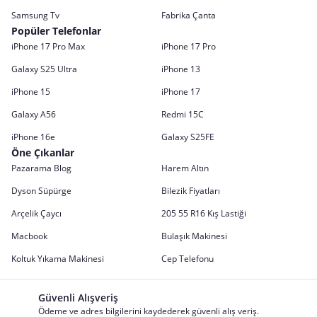
Samsung Tv
Fabrika Çanta
Popüler Telefonlar
iPhone 17 Pro Max
iPhone 17 Pro
Galaxy S25 Ultra
iPhone 13
iPhone 15
iPhone 17
Galaxy A56
Redmi 15C
iPhone 16e
Galaxy S25FE
Öne Çıkanlar
Pazarama Blog
Harem Altın
Dyson Süpürge
Bilezik Fiyatları
Arçelik Çaycı
205 55 R16 Kış Lastiği
Macbook
Bulaşık Makinesi
Koltuk Yıkama Makinesi
Cep Telefonu
Güvenli Alışveriş
Ödeme ve adres bilgilerini kaydederek güvenli alış veriş.