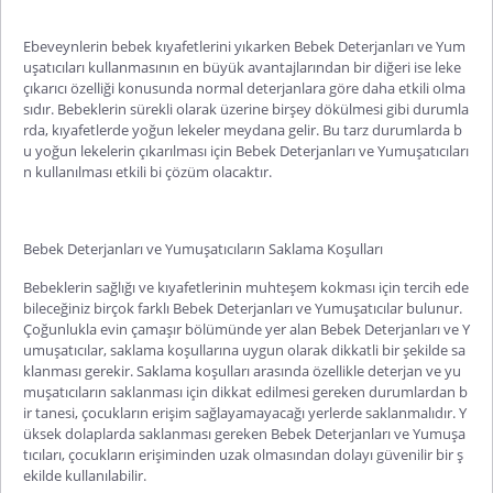
Ebeveynlerin bebek kıyafetlerini yıkarken Bebek Deterjanları ve Yum
uşatıcıları kullanmasının en büyük avantajlarından bir diğeri ise leke
çıkarıcı özelliği konusunda normal deterjanlara göre daha etkili olma
sıdır. Bebeklerin sürekli olarak üzerine birşey dökülmesi gibi durumla
rda, kıyafetlerde yoğun lekeler meydana gelir. Bu tarz durumlarda b
u yoğun lekelerin çıkarılması için Bebek Deterjanları ve Yumuşatıcıları
n kullanılması etkili bi çözüm olacaktır.
Bebek Deterjanları ve Yumuşatıcıların Saklama Koşulları
Bebeklerin sağlığı ve kıyafetlerinin muhteşem kokması için tercih ede
bileceğiniz birçok farklı Bebek Deterjanları ve Yumuşatıcılar bulunur.
Çoğunlukla evin çamaşır bölümünde yer alan Bebek Deterjanları ve Y
umuşatıcılar, saklama koşullarına uygun olarak dikkatli bir şekilde sa
klanması gerekir. Saklama koşulları arasında özellikle deterjan ve yu
muşatıcıların saklanması için dikkat edilmesi gereken durumlardan b
ir tanesi, çocukların erişim sağlayamayacağı yerlerde saklanmalıdır. Y
üksek dolaplarda saklanması ge
reken Bebek Deterjanları ve Yumuşa
tıcıları, çocukların erişiminden uzak olmasından dolayı güvenilir bir ş
ekilde kullanılabilir.