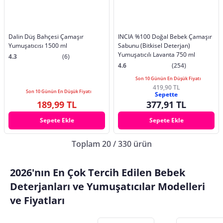
Dalin Düş Bahçesi Çamaşır
INCIA %100 Doğal Bebek Çamaşır
Yumuşatıcısı 1500 ml
Sabunu (Bitkisel Deterjan)
Yumuşatıcılı Lavanta 750 ml
4.3
(6)
4.6
(254)
Son 10 Günün En Düşük Fiyatı
419,90 TL
Son 10 Günün En Düşük Fiyatı
Sepette
189,99 TL
377,91 TL
Sepete Ekle
Sepete Ekle
Toplam 20 / 330 ürün
2026'nın En Çok Tercih Edilen Bebek
Deterjanları ve Yumuşatıcılar Modelleri
ve Fiyatları