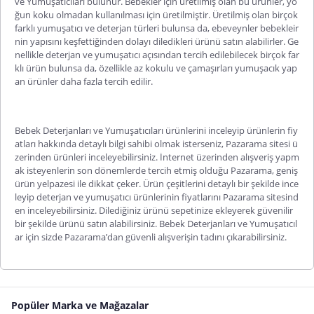
ve Yumuşatıcıları bulunur. Bebekler için üretilmiş olan bu ürünler, yo
ğun koku olmadan kullanılması için üretilmiştir. Üretilmiş olan birçok
farklı yumuşatıcı ve deterjan türleri bulunsa da, ebeveynler bebekleir
nin yapısını keşfettiğinden dolayı diledikleri ürünü satın alabilirler. Ge
nellikle deterjan ve yumuşatıcı açısından tercih edilebilecek birçok far
klı ürün bul
unsa da, özellikle az kokulu ve çamaşırları yumuşacık yap
an ürünler daha fazla tercih edilir.
Bebek Deterjanları ve Yumuşatıcıları ürünlerini inceleyip ürünlerin fiy
atları hakkında detaylı bilgi sahibi olmak isterseniz, Pazarama sitesi ü
zerinden ürünleri inceleyebilirsiniz. İnternet üzerinden alışveriş yapm
ak isteyenlerin son dönemlerde tercih etmiş olduğu Pazarama, geniş
ürün yelpazesi ile dikkat çeker. Ürün çeşitlerini detaylı bir şekilde ince
leyip deterjan ve yumuşatıcı ürünlerinin fiyatlarını Pazarama sitesind
en inceleyebilirsiniz. Dilediğiniz ürünü sepetinize ekleyerek güvenilir
bir şekilde ürü
nü satın alabilirsiniz. Bebek Deterjanları ve Yumuşatıcıl
ar için sizde Pazarama’dan güvenli alışverişin tadını çıkarabilirsiniz.
Popüler Marka ve Mağazalar