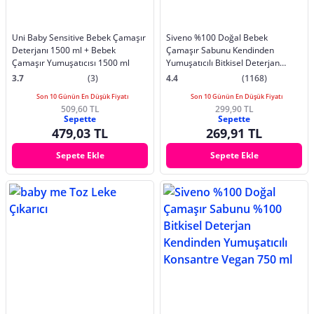
Uni Baby Sensitive Bebek Çamaşır
Siveno %100 Doğal Bebek
Deterjanı 1500 ml + Bebek
Çamaşır Sabunu Kendinden
Çamaşır Yumuşatıcısı 1500 ml
Yumuşatıcılı Bitkisel Deterjan
Konsantre Vegan 750 ml
3.7
(3)
4.4
(1168)
Son 10 Günün En Düşük Fiyatı
Son 10 Günün En Düşük Fiyatı
509,60 TL
299,90 TL
Sepette
Sepette
479,03 TL
269,91 TL
Sepete Ekle
Sepete Ekle