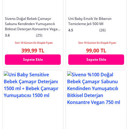
Siveno Doğal Bebek Çamaşır
Uni Baby Emzik Ve Biberon
Sabunu Kendinden Yumuşatıcılı
Temizleme Jeli 500 Ml
Bitkisel Deterjan Konsantre Vegan
4.5
(26)
1500 Ml
3.6
(25)
Son 10 Günün En Düşük Fiyatı
Son 10 Günün En Düşük Fiyatı
399,99 TL
99,00 TL
Sepete Ekle
Sepete Ekle