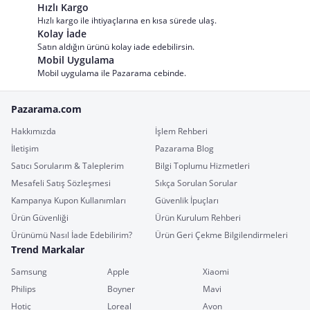
Hızlı Kargo
Hızlı kargo ile ihtiyaçlarına en kısa sürede ulaş.
Kolay İade
Satın aldığın ürünü kolay iade edebilirsin.
Mobil Uygulama
Mobil uygulama ile Pazarama cebinde.
Pazarama.com
Hakkımızda
İşlem Rehberi
İletişim
Pazarama Blog
Satıcı Sorularım & Taleplerim
Bilgi Toplumu Hizmetleri
Mesafeli Satış Sözleşmesi
Sıkça Sorulan Sorular
Kampanya Kupon Kullanımları
Güvenlik İpuçları
Ürün Güvenliği
Ürün Kurulum Rehberi
Ürünümü Nasıl İade Edebilirim?
Ürün Geri Çekme Bilgilendirmeleri
Trend Markalar
Samsung
Apple
Xiaomi
Philips
Boyner
Mavi
Hotiç
Loreal
Avon