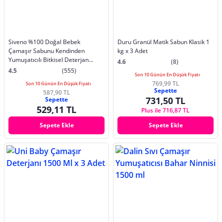
Siveno %100 Doğal Bebek
Duru Granül Matik Sabun Klasik 1
Çamaşır Sabunu Kendinden
kg x 3 Adet
Yumuşatıcılı Bitkisel Deterjan
4.6
(8)
Konsantre 750 ml X2 Adet
4.5
(555)
Son 10 Günün En Düşük Fiyatı
769,99 TL
Son 10 Günün En Düşük Fiyatı
Sepette
587,90 TL
731,50 TL
Sepette
529,11 TL
Plus ile 716,87 TL
Sepete Ekle
Sepete Ekle