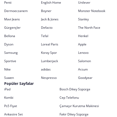
Penti
English Home
Unilever
Dermoeczanem
Boyner
Monster Notebook
Mavi Jeans
Jack & Jones
Stanley
Gürgençler
Defacto
The North Face
Bellona
Tefal
Henkel
Dyson
Loreal Paris
Apple
Samsung
Koray Spor
Lenovo
Sportive
Lumberjack
Salomon
Nike
adidas
Arzum
Suwen
Nespresso
Goodyear
Popüler Sayfalar
iPad
Bosch Dikey Süpürge
Kombi
Cep Telefonu
Ps5 Fiyat
Çamaşır Kurutma Makinesi
Ankastre Set
Fakir Dikey Süpürge