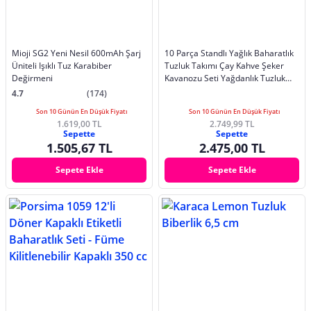
Mioji SG2 Yeni Nesil 600mAh Şarj
10 Parça Standlı Yağlık Baharatlık
Üniteli Işıklı Tuz Karabiber
Tuzluk Takımı Çay Kahve Şeker
Değirmeni
Kavanozu Seti Yağdanlık Tuzluk
Biberlik
4.7
(174)
Son 10 Günün En Düşük Fiyatı
Son 10 Günün En Düşük Fiyatı
1.619,00 TL
2.749,99 TL
Sepette
Sepette
1.505,67 TL
2.475,00 TL
Sepete Ekle
Sepete Ekle