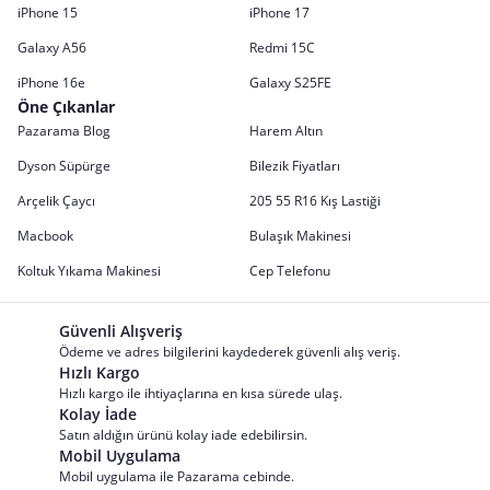
iPhone 15
iPhone 17
Galaxy A56
Redmi 15C
iPhone 16e
Galaxy S25FE
Öne Çıkanlar
Pazarama Blog
Harem Altın
Dyson Süpürge
Bilezik Fiyatları
Arçelik Çaycı
205 55 R16 Kış Lastiği
Macbook
Bulaşık Makinesi
Koltuk Yıkama Makinesi
Cep Telefonu
Güvenli Alışveriş
Ödeme ve adres bilgilerini kaydederek güvenli alış veriş.
Hızlı Kargo
Hızlı kargo ile ihtiyaçlarına en kısa sürede ulaş.
Kolay İade
Satın aldığın ürünü kolay iade edebilirsin.
Mobil Uygulama
Mobil uygulama ile Pazarama cebinde.