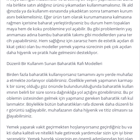
nla birlikte satın aldığınız ürünü yıkamadan kullanmamalısınız. İlk ald
ığını
zda ya da kullanım esnasında yıkadıktan sonra tamamen kurum
asını beklemelisiniz. Eğer ürün tam olarak kurumamasına kalmasına
rağmen içerisine baharat yerleştirdiyseniz bu durum hem topaklan
maya hem de koku problemine yol açabilir. Bu gibi problemlerin yaş
anmaması adına
bambu baharatlık takımı
gibi modellerden yana ter
cih yapabilirsiniz. Hem sağlığınız için zararsız hem de estetik açıdan di
kkat çekici olan bu modeller yemek yapma sürecinin pek çok açıdan
daha hijyenik ve pratik hale gelmesini destekliyor.
Düzenli Bir Kullanım Sunan Baharatlık Rafı Modelleri
Birden fazla baharatlık kullanıyorsanız tamamını aynı yerde muhafaz
a etmekte zorlanıyor olabilirsiniz. Özellikle yemek yapmanın karmaşı
k bir süreç olduğu göz önünde bulundurulduğunda baharatlık kullan
ımının belirli bir süre sonra dağınıklığa yol açtığını görebilirsiniz. Bu pr
oblemin üstesinden gelmek için yapmanız gereken
baharatlık rafı
kul
lanmaktır. Böylelikle bütün baharatlıkları rafa dizerek daha düzenli bi
r görüntü sağlayabilir, muhafazanın daha hijyenik ve titiz olmasını sa
ğlayabilirsiniz.
Yemek yaparak vakit geçirmekten hoşlanıyorsanız geçirdiğiniz bu va
kti daha kaliteli ve nitelikli hale getirecek yardımcılar sizin için iyi birer
seçenektir. Yemek hazırlık sürecinin en önemli adımlarından biri olan