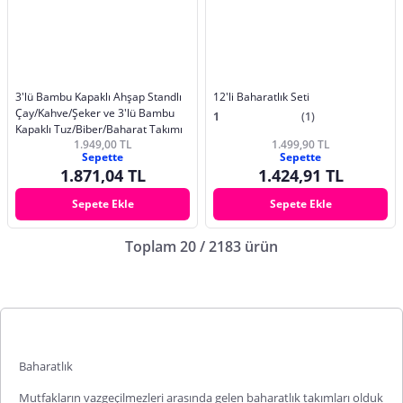
3'lü Bambu Kapaklı Ahşap Standlı
12'li Baharatlık Seti
Çay/Kahve/Şeker ve 3'lü Bambu
1
(1)
Kapaklı Tuz/Biber/Baharat Takımı
1.949,00 TL
1.499,90 TL
Sepette
Sepette
1.871,04 TL
1.424,91 TL
Sepete Ekle
Sepete Ekle
Toplam 20 / 2183 ürün
Baharatlık
Mutfakların vazgeçilmezleri arasında gelen
baharatlık takımları
olduk