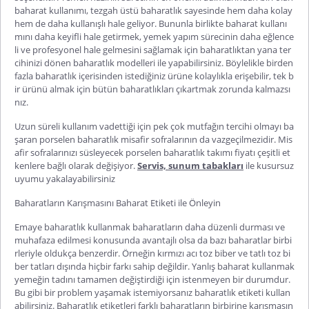
baharat kullanımı,
tezgah
üstü baharatlık
sayesinde hem daha kolay
hem de daha kullanışlı hale geliyor. Bununla birlikte baharat kullanı
mını daha keyifli hale getirmek, yemek yapım sürecinin daha eğlence
li ve profesyonel hale gelmesini sağlamak için baharatlıktan yana ter
cihinizi
dönen baharatlık
modelleri ile yapabilirsiniz. Böylelikle birden
fazla baharatlık içerisinden istediğiniz ürüne kolaylıkla erişebilir, tek b
ir ürünü almak için bütün baharatlıkları çıkartmak zorunda kalmazsı
nız.
Uzun süreli kullanım vadettiği için pek çok mutfağın tercihi olmayı ba
şaran
porselen baharatlık
misafir sofralarının da vazgeçilmezidir. Mis
afir sofralarınızı süsleyecek porselen
baharatlık takımı fiyatı
çeşitli et
kenlere bağlı olarak değişiyor.
Servis, sunum tabakları
ile
kusursuz
uyumu yakalayabilirsiniz
Baharatların Karışmasını Baharat Etiketi ile Önleyin
Emaye baharatlık
kullanmak baharatların daha düzenli durması ve
muhafaza edilmesi konusunda avantajlı olsa da bazı baharatlar birbi
rleriyle oldukça benzerdir. Örneğin kırmızı acı toz biber ve tatlı toz bi
ber tatları dışında hiçbir farkı sahip değildir. Yanlış baharat kullanmak
yemeğin tadını tamamen değiştirdiği için istenmeyen bir durumdur.
Bu gibi bir problem yaşamak istemiyorsanız
baharatlık etiketi
kullan
abilirsiniz. Baharatlık etiketleri farklı baharatların birbirine karışmasın