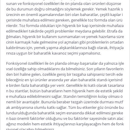
sunan ve fonksiyonel özellikleri ile ön planda olan ürünleri düşünse
de bu durumun doğru olmadığını söylemek gerekir. Yemek hazırlık s
ürecinin en önemli aşamalarından biri olan baharatlar, çeşitli kaplar i
çerisinde muhafaza edilmesi gereken, genellikle toz formda olan ürü
nlerdir. Toz formda oldukları için hijyenik bir kap içerisinde muhafaza
edilmedikleri takdirde çeşitli problemler meydana gelebilir. Etrafa da
ğılmaları, hijyenik bir kullanım sunmama
ları ve yemek hazırlama süre
cinin karmaşık hale gelmesine yol açmaları gibi problemlerin ortadan
kaldırılması için, yemek yapma alışkanlıklarınıza bağlı olarak, ihtiyaçla
rınıza uygun bir
baharatlık kavanoz
seçimi yapmalısınız.
Fonksiyonel özellikleri ile ön planda olmayı başarsalar da yalnızca işle
vsel özelliğe sahip olmadıklarını da bilmelisiniz. Son yılların favorilerin
den biri haline gelen, özellikle geniş bir
tezgaha
sahipseniz tercih ede
bileceğiniz en iyi ürünler arasında yer alan
baharatlık standı
içerisind
e birden fazla baharatlığa yer verir. Genellikle iki katlı olarak tasarlana
n bu stantlar, bütün baharatların hem hijyenik hem de estetik şekild
e muhafaza edilebilmesini sağlar. Standın temizliğinin kolay olması ö
nemli bir avantajdır. Bununla beraber
tezgah
üzerinde durması mutf
ak ambiyansına olumlu katkı sağlar. Tüm bu etkenler göz önünde bu
lundurulduğunda baharatlık seçim esnasında dikkat edilmesi gereke
n bazı önemli faktörler olduğunu ve bu faktörler sayesinde satın alac
ağınız m
odelin hem estetik ihtiyaçlarınızı karşılayacağını hem de fonk
siyonel olacağını bilmelisiniz.