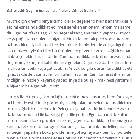
Baharatlık Seçimi Esnasında Nelere Dikkat Edilmeli?
Mutfak için önemli bir yardımcı olarak değerlendirilen baharatlıkların
seçimi esnasında dikkat edilmesi gereken en önemli etken malzeme
dir. Eğer mutfakta sağlıklı bir seçenekten yana tercih yapmak istiyor
ve yaptığınız tercihler ile hijyenik bir kullanım talep ediyorsanız
cam
baharatlık
en iyi alternatiflerden biridir. İsminden de anlaşıldığı üzere
can malzemeyle üretilen bu ürünler, en güvenilir ve en sağlıklı bahar
atlık seçenekleri arasındadır. Cam baharatlıkların kullanımı esnasında
düşürmeye karşı dikkatli olmanız gerekir. Düşme ve darbe alma duru
munda kırılabilir veya çatlayabilir. Ancak bu gibi durumlara dikkat ett
iğiniz takdirde uzun süreli bir kullanım sunar. Cam baharatlıkların te
mizliğini elinizde yıkayarak yapabilir ya da bulaşık makinesi yardımı il
e hijyenik hal
e getirebilirsiniz.
Uzun yıllardır pek çok mutfağın tercihi olmayı
başaran,
hem fonksiyo
nel hem de estetik bir görüntüye sahip olan
porselen baharatlık takı
mı
da sağlıklı bir seçenektir. Pek çok kişi baharatlık kullanımı esnasın
da koku problemi ile karşılaştığını dile getirir. Eğer baharatlık kullanı
mı esnasında koku problemi ile karşılaşıyorsanız dikkat etmeniz gere
ken bazı etkenler bulunuyor. Bunun için
baharatlık modelleri
arasınd
an seçim yaparken koku problemine yol açmayacak bambu, porsele
n veya cam gibi malzemeler ile üretilmiş bir seçim yapmalısınız. Bunu