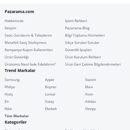
Pazarama.com
Hakkımızda
İşlem Rehberi
İletişim
Pazarama Blog
Satıcı Sorularım & Taleplerim
Bilgi Toplumu Hizmetleri
Mesafeli Satış Sözleşmesi
Sıkça Sorulan Sorular
Kampanya Kupon Kullanımları
Güvenlik İpuçları
Ürün Güvenliği
Ürün Kurulum Rehberi
Ürünümü Nasıl İade Edebilirim?
Ürün Geri Çekme Bilgilendirmeleri
Trend Markalar
Samsung
Apple
Xiaomi
Philips
Boyner
Mavi
Hotiç
Loreal
Avon
Eti
Sütaş
Adidas
Nike
Ebebek
Sleepy
Tüm Markalar
Kategoriler