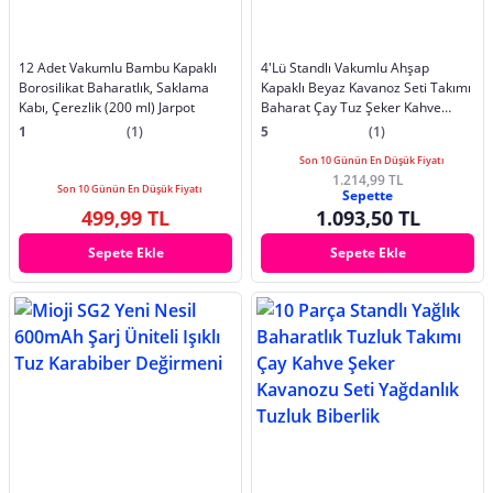
12 Adet Vakumlu Bambu Kapaklı
4'Lü Standlı Vakumlu Ahşap
Borosilikat Baharatlık, Saklama
Kapaklı Beyaz Kavanoz Seti Takımı
Kabı, Çerezlik (200 ml) Jarpot
Baharat Çay Tuz Şeker Kahve
Kavanozu
1
(1)
5
(1)
Son 10 Günün En Düşük Fiyatı
1.214,99 TL
Son 10 Günün En Düşük Fiyatı
Sepette
499,99 TL
1.093,50 TL
Sepete Ekle
Sepete Ekle