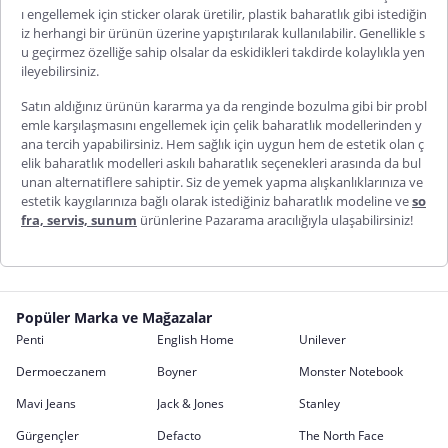
ı engellemek için
sticker
olarak üretilir
,
plastik baharatlık
gibi istediğin
iz herhangi bir ürünün üzerine yapıştırılarak kullanılabilir. Genellikle s
u geçirmez özelliğe sahip olsalar da eskidikleri takdirde kolaylıkla yen
ileyebilirsiniz.
Satın aldığınız ürünün kararma ya da renginde bozulma gibi bir probl
emle karşılaşmasını engellemek için
çelik baharatlık
modellerinden y
ana tercih yapabilirsiniz. Hem sağlık için uygun hem de estetik olan ç
elik baharatlık modelleri
askılı baharatlık
seçenekleri arasında da bul
unan alternatiflere sahiptir. Siz de yemek yapma alışkanlıklarınıza ve
estetik kaygılarınıza bağlı olarak istediğiniz baharatlık modeline ve
so
fra, servis, sunum
ürünlerine
Pazarama
aracılığıyla ulaşabilirsiniz!
Popüler Marka ve Mağazalar
Penti
English Home
Unilever
Dermoeczanem
Boyner
Monster Notebook
Mavi Jeans
Jack & Jones
Stanley
Gürgençler
Defacto
The North Face