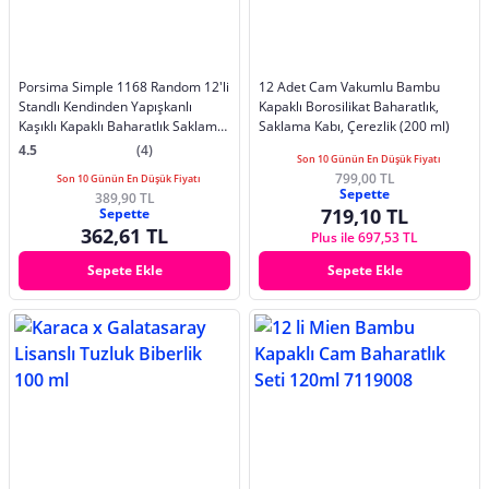
Porsima Simple 1168 Random 12'li
12 Adet Cam Vakumlu Bambu
Standlı Kendinden Yapışkanlı
Kapaklı Borosilikat Baharatlık,
Kaşıklı Kapaklı Baharatlık Saklama
Saklama Kabı, Çerezlik (200 ml)
Kabı Seti - Beyaz Beyaz
4.5
(4)
Son 10 Günün En Düşük Fiyatı
799,00 TL
Son 10 Günün En Düşük Fiyatı
Sepette
389,90 TL
719,10 TL
Sepette
362,61 TL
Plus ile 697,53 TL
Sepete Ekle
Sepete Ekle