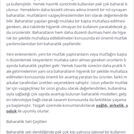
ça kullanışlıdır. Yemek hazırlık sürecinde kullanılan pek çok baharat b
ulunur. Yemeklerin daha lezzetli olması adına önemli bir rol oynayan
baharatlar, mutfakların vazgeçilmezlerinden biri olarak değerlendirile
bilir. Baharatlar yapıları gereği mutlaka bir kapta muhafaza edilmesi
gereken, aksi takdirde hijyenik olmayan bir kullanım yaratabilecek gı
da ürünleridir. Baharatların hem daha düzenli durması hem de hijye
nik bir şekilde muhafaza edilebilmeleri konusunda en önemli mutfak
yard
ımcılarından biri
baharatlık
çeşitleridir.
Yeni evlenenlerin, yeni bir mutfak yaptıranların veya mutfağını başta
n düzenlemek isteyenlerin mutlaka satın alması gereken ürünlerin b
aşında
baharatlık çeşitleri
gelir. Yemek hazırlık sürecini daha pratik h
ale getirmelerinin yanı sıra baharatların hijyenik bir şekilde muhafaza
edilmeleri konusunda önemli bir avantaj yaratan bu ürünler, farklı m
arkalar tarafından üretilen seçeneklere sahiptir. Uzun yıllardır mutfak
lar için vazgeçilmez bir ürün grubu olarak değerlendirilen, kullanılma
sıyla sağladığı çok sayıda avantajı bulunan baharatlık modelleri, geliş
en teknolojiye bağlı olarak tasarım konusunda da farklılıklar yaşama
ya başlamıştır.
Tezgah
üze
rinde konumlandırılarak
yağlık, sirkelik, s
osluk
ile uyumlu olurlar.
Baharatlık Seti Çeşitleri
Baharatlık seti
denildiğinde pek çok kişi yalnızca işlevsel bir kullanım