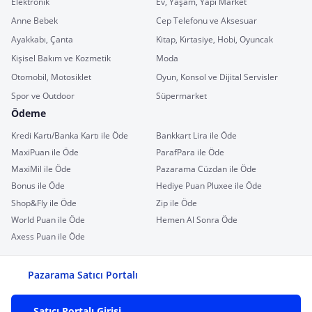
Elektronik
Ev, Yaşam, Yapı Market
Anne Bebek
Cep Telefonu ve Aksesuar
Ayakkabı, Çanta
Kitap, Kırtasiye, Hobi, Oyuncak
Kişisel Bakım ve Kozmetik
Moda
Otomobil, Motosiklet
Oyun, Konsol ve Dijital Servisler
Spor ve Outdoor
Süpermarket
Ödeme
Kredi Kartı/Banka Kartı ile Öde
Bankkart Lira ile Öde
MaxiPuan ile Öde
ParafPara ile Öde
MaxiMil ile Öde
Pazarama Cüzdan ile Öde
Bonus ile Öde
Hediye Puan Pluxee ile Öde
Shop&Fly ile Öde
Zip ile Öde
World Puan ile Öde
Hemen Al Sonra Öde
Axess Puan ile Öde
Pazarama Satıcı Portalı
Satıcı Portalı Girişi