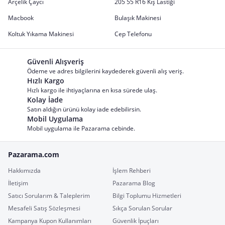
Arçelik Çaycı
205 55 R16 Kış Lastiği
Macbook
Bulaşık Makinesi
Koltuk Yıkama Makinesi
Cep Telefonu
Güvenli Alışveriş
Ödeme ve adres bilgilerini kaydederek güvenli alış veriş.
Hızlı Kargo
Hızlı kargo ile ihtiyaçlarına en kısa sürede ulaş.
Kolay İade
Satın aldığın ürünü kolay iade edebilirsin.
Mobil Uygulama
Mobil uygulama ile Pazarama cebinde.
Pazarama.com
Hakkımızda
İşlem Rehberi
İletişim
Pazarama Blog
Satıcı Sorularım & Taleplerim
Bilgi Toplumu Hizmetleri
Mesafeli Satış Sözleşmesi
Sıkça Sorulan Sorular
Kampanya Kupon Kullanımları
Güvenlik İpuçları