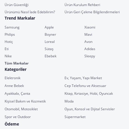
Ürün Güvenliği
Ürün Kurulum Rehberi
Ürünümü Nasıl İade Edebilirim?
Ürün Geri Çekme Bilgilendirmeleri
Trend Markalar
Samsung
Apple
Xiaomi
Philips
Boyner
Mavi
Hotiç
Loreal
Avon
Eti
Sütaş
Adidas
Nike
Ebebek
Sleepy
Tüm Markalar
Kategoriler
Elektronik
Ev, Yaşam, Yapı Market
Anne Bebek
Cep Telefonu ve Aksesuar
Ayakkabı, Çanta
Kitap, Kırtasiye, Hobi, Oyuncak
Kişisel Bakım ve Kozmetik
Moda
Otomobil, Motosiklet
Oyun, Konsol ve Dijital Servisler
Spor ve Outdoor
Süpermarket
Ödeme