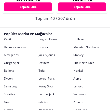
Sepete Ekle
Sepete Ekle
Toplam 40 / 207 ürün
Popüler Marka ve Mağazalar
Penti
English Home
Unilever
Dermoeczanem
Boyner
Monster Notebook
Mavi Jeans
Jack & Jones
Stanley
Gürgençler
Defacto
The North Face
Bellona
Tefal
Henkel
Dyson
Loreal Paris
Apple
Samsung
Koray Spor
Lenovo
Sportive
Lumberjack
Salomon
Nike
adidas
Arzum
Suwen
Nespresso
Goodyear