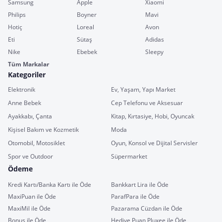
Samsung
Apple
Xiaomi
Philips
Boyner
Mavi
Hotiç
Loreal
Avon
Eti
Sütaş
Adidas
Nike
Ebebek
Sleepy
Tüm Markalar
Kategoriler
Elektronik
Ev, Yaşam, Yapı Market
Anne Bebek
Cep Telefonu ve Aksesuar
Ayakkabı, Çanta
Kitap, Kırtasiye, Hobi, Oyuncak
Kişisel Bakım ve Kozmetik
Moda
Otomobil, Motosiklet
Oyun, Konsol ve Dijital Servisler
Spor ve Outdoor
Süpermarket
Ödeme
Kredi Kartı/Banka Kartı ile Öde
Bankkart Lira ile Öde
MaxiPuan ile Öde
ParafPara ile Öde
MaxiMil ile Öde
Pazarama Cüzdan ile Öde
Bonus ile Öde
Hediye Puan Pluxee ile Öde