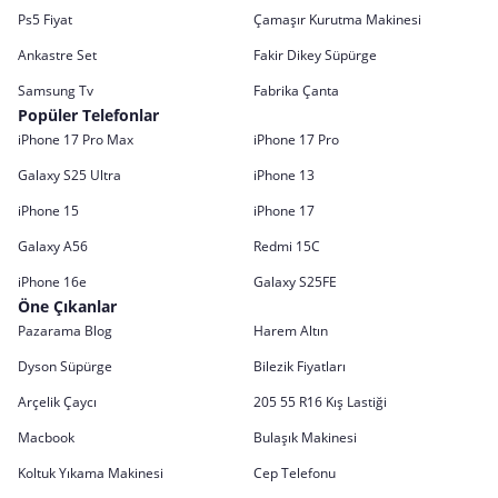
Ps5 Fiyat
Çamaşır Kurutma Makinesi
Ankastre Set
Fakir Dikey Süpürge
Samsung Tv
Fabrika Çanta
Popüler Telefonlar
iPhone 17 Pro Max
iPhone 17 Pro
Galaxy S25 Ultra
iPhone 13
iPhone 15
iPhone 17
Galaxy A56
Redmi 15C
iPhone 16e
Galaxy S25FE
Öne Çıkanlar
Pazarama Blog
Harem Altın
Dyson Süpürge
Bilezik Fiyatları
Arçelik Çaycı
205 55 R16 Kış Lastiği
Macbook
Bulaşık Makinesi
Koltuk Yıkama Makinesi
Cep Telefonu