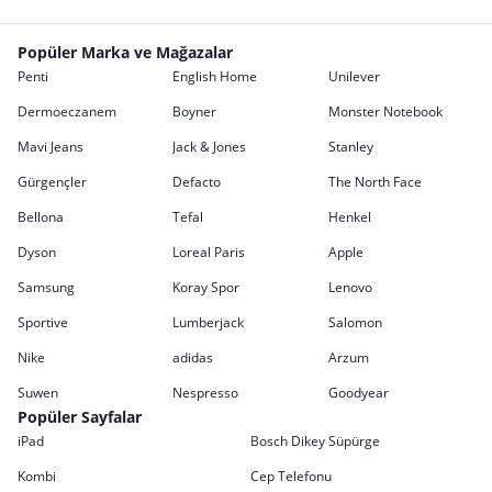
Popüler Marka ve Mağazalar
Penti
English Home
Unilever
Dermoeczanem
Boyner
Monster Notebook
Mavi Jeans
Jack & Jones
Stanley
Gürgençler
Defacto
The North Face
Bellona
Tefal
Henkel
Dyson
Loreal Paris
Apple
Samsung
Koray Spor
Lenovo
Sportive
Lumberjack
Salomon
Nike
adidas
Arzum
Suwen
Nespresso
Goodyear
Popüler Sayfalar
iPad
Bosch Dikey Süpürge
Kombi
Cep Telefonu