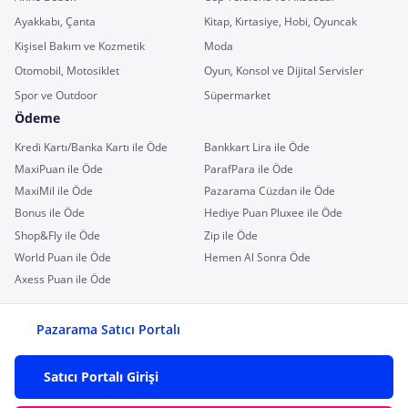
Ayakkabı, Çanta
Kitap, Kırtasiye, Hobi, Oyuncak
Kişisel Bakım ve Kozmetik
Moda
Otomobil, Motosiklet
Oyun, Konsol ve Dijital Servisler
Spor ve Outdoor
Süpermarket
Ödeme
Kredi Kartı/Banka Kartı ile Öde
Bankkart Lira ile Öde
MaxiPuan ile Öde
ParafPara ile Öde
MaxiMil ile Öde
Pazarama Cüzdan ile Öde
Bonus ile Öde
Hediye Puan Pluxee ile Öde
Shop&Fly ile Öde
Zip ile Öde
World Puan ile Öde
Hemen Al Sonra Öde
Axess Puan ile Öde
Pazarama Satıcı Portalı
Satıcı Portalı Girişi