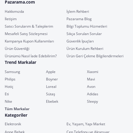
Pazarama.com
Hakkımızda
İşlem Rehberi
İletişim
Pazarama Blog
Satıcı Sorularım & Taleplerim
Bilgi Toplumu Hizmetleri
Mesafeli Satış Sözleşmesi
Sıkça Sorulan Sorular
Kampanya Kupon Kullanımları
Güvenlik İpuçları
Ürün Güvenliği
Ürün Kurulum Rehberi
Ürünümü Nasıl İade Edebilirim?
Ürün Geri Çekme Bilgilendirmeleri
Trend Markalar
Samsung
Apple
Xiaomi
Philips
Boyner
Mavi
Hotiç
Loreal
Avon
Eti
Sütaş
Adidas
Nike
Ebebek
Sleepy
Tüm Markalar
Kategoriler
Elektronik
Ev, Yaşam, Yapı Market
Anne Bebek
Cep Telefonu ve Aksesuar