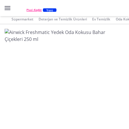
Yeni
Plus'ı Keşfet
Süpermarket
Deterjan ve Temizlik Ürünleri
Ev Temizlik
Oda Ko