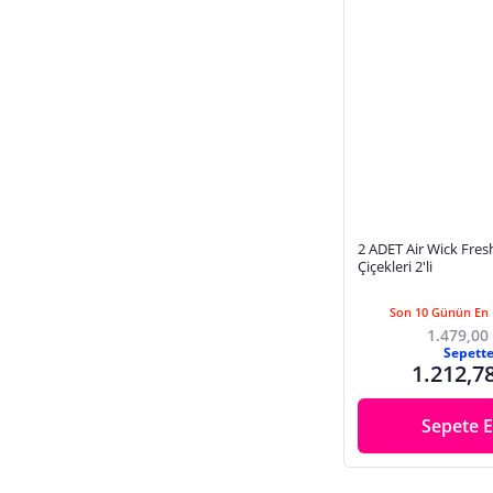
2 ADET Air Wick Fresh Bahar
Çiçekleri 2'li
Son 10 Günün En 
1.479,00
Sepett
1.212,7
Sepete E