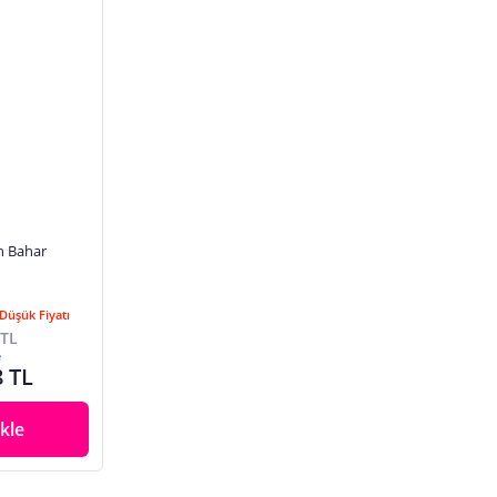
Düşük Fiyatı
 TL
e
8 TL
kle