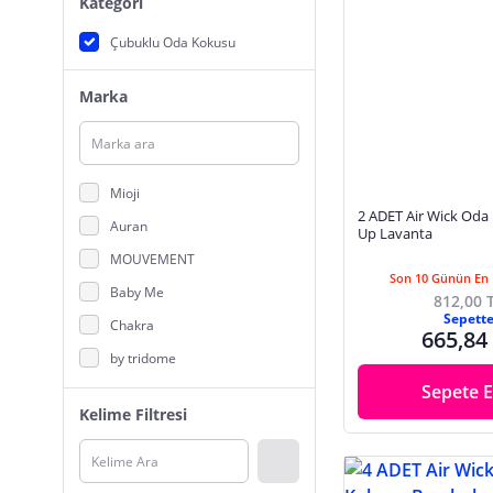
Kategori
Çubuklu Oda Kokusu
Marka
Mioji
2 ADET Air Wick Oda Kokusu Stick
Auran
Up Lavanta
MOUVEMENT
Son 10 Günün En 
Baby Me
812,00 
Sepett
Chakra
665,84
by tridome
Sepete E
Deep Fresh
Kelime Filtresi
Cavelle
Bargello
EST 1923