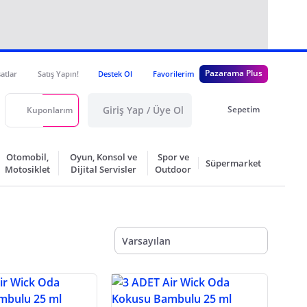
Pazarama Plus
satlar
Satış Yapın!
Destek Ol
Favorilerim
Giriş Yap / Üye Ol
Sepetim
Kuponlarım
Otomobil,
Oyun, Konsol ve
Spor ve
Süpermarket
Motosiklet
Dijital Servisler
Outdoor
Varsayılan