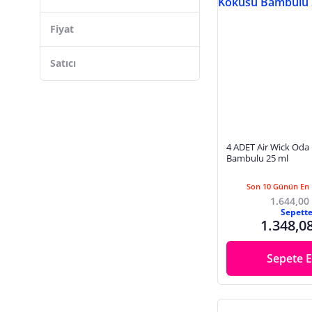
Rotanev
Fiyat
English Home
Noche Luz
Satıcı
Karaca Home
J'AMOUR
Lujo Jewelry
Pereja
4 ADET Air Wick Oda Kokusu
Bambulu 25 ml
Alya
Bade Natural
Son 10 Günün En 
1.644,00
SANSIRO
Sepett
1.348,0
Sepete E