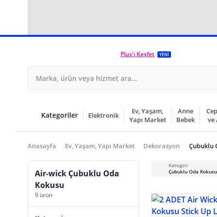
Plus'ı Keşfet
YENİ
Ev, Yaşam,
Anne
Cep
Kategoriler
Elektronik
Yapı Market
Bebek
ve
Anasayfa
Ev, Yaşam, Yapı Market
Dekorasyon
Çubuklu 
Kategori
Air-wick Çubuklu Oda
Çubuklu Oda Kokusu
Kokusu
9 ürün