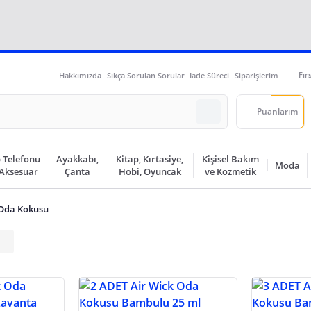
Fır
Hakkımızda
Sıkça Sorulan Sorular
İade Süreci
Siparişlerim
Puanlarım
 Telefonu
Ayakkabı,
Kitap, Kırtasiye,
Kişisel Bakım
Moda
 Aksesuar
Çanta
Hobi, Oyuncak
ve Kozmetik
Oda Kokusu