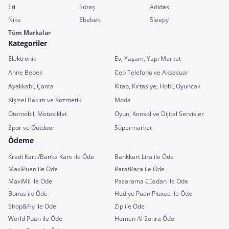
Eti
Sütaş
Adidas
Nike
Ebebek
Sleepy
Tüm Markalar
Kategoriler
Elektronik
Ev, Yaşam, Yapı Market
Anne Bebek
Cep Telefonu ve Aksesuar
Ayakkabı, Çanta
Kitap, Kırtasiye, Hobi, Oyuncak
Kişisel Bakım ve Kozmetik
Moda
Otomobil, Motosiklet
Oyun, Konsol ve Dijital Servisler
Spor ve Outdoor
Süpermarket
Ödeme
Kredi Kartı/Banka Kartı ile Öde
Bankkart Lira ile Öde
MaxiPuan ile Öde
ParafPara ile Öde
MaxiMil ile Öde
Pazarama Cüzdan ile Öde
Bonus ile Öde
Hediye Puan Pluxee ile Öde
Shop&Fly ile Öde
Zip ile Öde
World Puan ile Öde
Hemen Al Sonra Öde