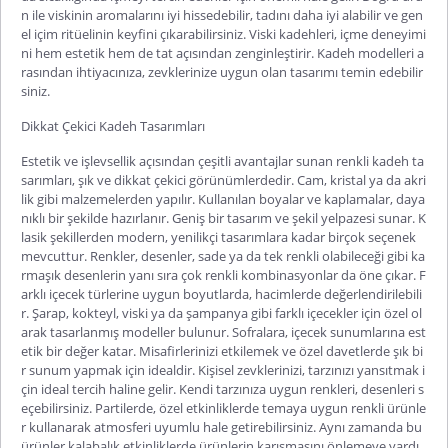
n ile viskinin aromalarını iyi hissedebilir, tadını daha iyi alabilir ve gen
el içim ritüelinin keyfini çıkarabilirsiniz. Viski kadehleri, içme deneyimi
ni hem estetik hem de tat açısından zenginleştirir.
Kadeh modelleri
a
rasından ihtiyacınıza, zevklerinize uygun olan tasarımı temin edebilir
siniz.
Dikkat Çekici Kadeh Tasarımları
Estetik ve işlevsellik açısından çeşitli avantajlar sunan
renkli kadeh
ta
sarımları,
şık ve dikkat çekici görünümlerdedir. Cam, kristal ya da akri
lik gibi malzemelerden yapılır. Kullanılan boyalar ve kaplamalar, daya
nıklı bir şekilde hazırlanır. Geniş bir tasarım ve şekil yelpazesi sunar. K
lasik şekillerden modern, yenilikçi tasarımlara kadar birçok seçenek
mevcuttur. Renkler, desenler, sade ya da tek renkli olabileceği gibi ka
rmaşık desenlerin yanı sıra çok renkli kombinasyonlar da öne çıkar. F
arklı içecek türlerine uygun boyutlarda, hacimlerde değerlendirilebili
r
. Şarap, kokteyl, viski ya da şampanya gibi farklı içecekler için özel ol
arak tasarlanmış modeller bulunur. Sofralara, içecek sunumlarına est
etik bir değer katar. Misafirlerinizi etkilemek ve özel davetlerde şık bi
r sunum yapmak için idealdir. Kişisel zevklerinizi, tarzınızı yansıtmak i
çin ideal tercih haline gelir. Kendi tarzınıza uygun renkleri, desenleri s
eçebilirsiniz. Partilerde, özel etkinliklerde temaya uygun renkli ürünle
r kullanarak atmosferi uyumlu hale getirebilirsiniz. Aynı zamanda bu
ürünler ka
labalık etkinliklerde ürünlerin karışmasını önlemeye yardı