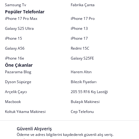
Samsung Tv
Fabrika Çanta
Popüler Telefonlar
iPhone 17 Pro Max
iPhone 17 Pro
Galaxy S25 Ultra
iPhone 13
iPhone 15
iPhone 17
Galaxy A56
Redmi 15C
iPhone 16e
Galaxy S25FE
Öne Çıkanlar
Pazarama Blog
Harem Altın
Dyson Süpürge
Bilezik Fiyatları
Arçelik Çaycı
205 55 R16 Kış Lastiği
Macbook
Bulaşık Makinesi
Koltuk Yıkama Makinesi
Cep Telefonu
Güvenli Alışveriş
Ödeme ve adres bilgilerini kaydederek güvenli alış veriş.