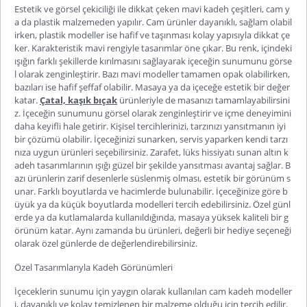
Estetik ve görsel çekiciliği ile dikkat çeken
mavi kadeh
çeşitleri, cam y
a da plastik malzemeden yapılır. Cam ürünler dayanıklı, sağlam olabil
irken, plastik modeller ise hafif ve taşınması kolay yapısıyla dikkat çe
ker. Karakteristik mavi rengiyle tasarımlar öne çıkar. Bu renk, içindeki
ışığın farklı şekillerde kırılmasını sağlayarak içeceğin sunumunu görse
l olarak zenginleştirir. Bazı mavi modeller tamamen opak olabilirken,
bazıları ise hafif şeffaf olabilir. Masaya ya da içeceğe estetik bir değer
katar.
Çatal, kaşık bıçak
ürünleriyle de masanızı tamamlayabilirsini
z. İçeceğin sunumunu görsel olarak zenginleştirir ve içme deneyimini
daha keyifli hale getirir. Kişisel tercihlerinizi, tarzınızı yansıtmanın iyi
bir çözümü olabilir. İçeceğinizi sunarken, servis yaparken kendi tarzı
nıza uygun ürünleri seçebilirsiniz. Zarafet, lüks hissiyatı sunan
altın k
adeh
tasarımlarının ışığı güzel bir şekilde yansıtması avantaj sağlar. B
azı ürünlerin zarif desenlerle süslenmiş olması, estetik bir görünüm s
unar. Farklı boyutlarda ve hacimlerde
bulunabilir. İçeceğinize göre b
üyük ya da küçük boyutlarda modelleri tercih edebilirsiniz. Özel günl
erde ya da kutlamalarda kullanıldığında, masaya yüksek kaliteli bir g
örünüm katar. Aynı zamanda bu ürünleri, değerli bir hediye seçeneği
olarak özel günlerde de değerlendirebilirsiniz.
Özel Tasarımlarıyla Kadeh Görünümleri
İçeceklerin sunumu için yaygın olarak kullanılan
cam kadeh
modeller
i, dayanıklı ve kolay temizlenen bir malzeme olduğu için tercih edilir.