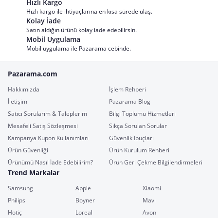
Hızlı Kargo
Hızlı kargo ile ihtiyaçlarına en kısa sürede ulaş.
Kolay İade
Satın aldığın ürünü kolay iade edebilirsin.
Mobil Uygulama
Mobil uygulama ile Pazarama cebinde.
Pazarama.com
Hakkımızda
İşlem Rehberi
İletişim
Pazarama Blog
Satıcı Sorularım & Taleplerim
Bilgi Toplumu Hizmetleri
Mesafeli Satış Sözleşmesi
Sıkça Sorulan Sorular
Kampanya Kupon Kullanımları
Güvenlik İpuçları
Ürün Güvenliği
Ürün Kurulum Rehberi
Ürünümü Nasıl İade Edebilirim?
Ürün Geri Çekme Bilgilendirmeleri
Trend Markalar
Samsung
Apple
Xiaomi
Philips
Boyner
Mavi
Hotiç
Loreal
Avon