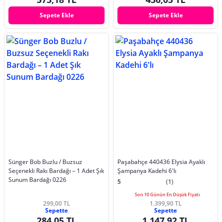
Sepete Ekle
Sepete Ekle
Sünger Bob Buzlu / Buzsuz
Paşabahçe 440436 Elysia Ayaklı
Seçenekli Rakı Bardağı – 1 Adet Şık
Şampanya Kadehi 6'lı
Sunum Bardağı 0226
5
(1)
Son 10 Günün En Düşük Fiyatı
299,00 TL
1.399,90 TL
Sepette
Sepette
284,05 TL
1.147,92 TL