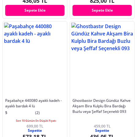
436,05 TL
825,00 TL
Sepete Ekle
Sepete Ekle
Paşabahçe 440080 ayaklı kadeh -
Ghostbastır Design Gündüz Kahve
ayaklı bardak 4 lü
Akşam Bira Kulplu Bira Bardağı
Buzlu veya Şeffaf Seçenekli 093
5
(2)
Son 10 Günün En Düşük Fiyatı
699,00 TL
459,00 TL
Sepette
Sepette
573,18 TL
436,05 TL