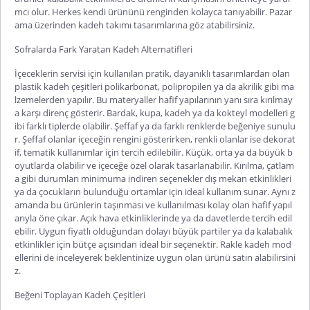
mcı olur. Herkes kendi ürününü renginden kolayca tanıyabilir. Pazar
ama üzerinden
kadeh takımı
tasarımlarına göz atabilirsiniz.
Sofralarda Fark Yaratan Kadeh Alternatifleri
İçeceklerin servisi için kullanılan pratik, dayanıklı tasarımlardan olan
plastik kadeh
çeşitleri polikarbonat, polipropilen ya da akrilik gibi ma
lzemelerden yapılır. Bu materyaller hafif yapılarının yanı sıra kırılmay
a karşı direnç gösterir. Bardak, kupa, kadeh ya da kokteyl modelleri g
ibi farklı tiplerde olabilir. Şeffaf ya da farklı renklerde beğeniye sunulu
r. Şeffaf olanlar içeceğin rengini gösterirken, renkli olanlar ise dekorat
if, tematik kullanımlar için tercih edilebilir. Küçük, orta ya da büyük b
oyutlarda olabilir ve içeceğe özel olarak tasarlanabilir. Kırılma, çatlam
a g
ibi durumları minimuma indiren seçenekler dış mekan etkinlikleri
ya da çocukların bulunduğu ortamlar için ideal kullanım sunar. Aynı z
amanda bu ürünlerin taşınması ve kullanılması kolay olan hafif yapıl
arıyla öne çıkar. Açık hava etkinliklerinde ya da davetlerde tercih edil
ebilir. Uygun fiyatlı olduğundan dolayı büyük partiler ya da kalabalık
etkinlikler için bütçe açısından ideal bir seçenektir.
Rakle kadeh
mod
ellerini de inceleyerek beklentinize uygun olan ürünü satın alabilirsini
z.
Beğeni Toplayan Kadeh Çeşitleri