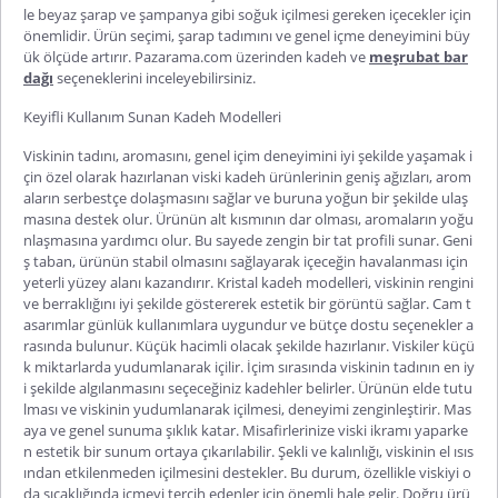
le beyaz şarap ve şampanya gibi soğuk içilmesi gereken içecekler için
önemlidir. Ürün seçimi, şarap tadımını ve genel içme deneyimini büy
ük ölçüde artırır. Pazarama.com üzerinden
kadeh
ve
meşrubat bar
dağı
seçeneklerini inceleyebilirsiniz.
Keyifli Kullanım Sunan Kadeh Modelleri
Viskinin tadını, aromasını, genel içim deneyimini iyi şekilde yaşamak i
çin özel olarak hazırlanan
viski kadeh
ürünlerinin geniş ağızları, arom
aların serbestçe dolaşmasını sağlar ve buruna yoğun bir şekilde ulaş
masına destek olur. Ürünün alt kısmının dar olması, aromaların yoğu
nlaşmasına yardımcı olur. Bu sayede zengin bir tat profili sunar. Geni
ş taban, ürünün stabil olmasını sağlayarak içeceğin havalanması için
yeterli yüzey alanı kazandırır. Kristal kadeh modelleri, viskinin rengini
ve berraklığını iyi şekilde göstererek estetik bir görüntü sağlar. Cam t
asarımlar günlük kullanımlara uygundur ve bütçe
dostu seçenekler a
rasında bulunur. Küçük hacimli olacak şekilde hazırlanır. Viskiler küçü
k miktarlarda yudumlanarak içilir. İçim sırasında viskinin tadının en iy
i şekilde algılanmasını seçeceğiniz kadehler belirler. Ürünün elde tutu
lması ve viskinin yudumlanarak içilmesi, deneyimi zenginleştirir. Mas
aya ve genel sunuma şıklık katar. Misafirlerinize viski ikramı yaparke
n estetik bir sunum ortaya çıkarılabilir. Şekli ve kalınlığı, viskinin el ısıs
ından etkilenmeden içilmesini destekler. Bu durum, özellikle vi
skiyi o
da sıcaklığında içmeyi tercih edenler için önemli hale gelir. Doğru ürü