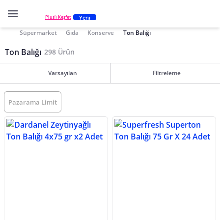
Yeni
Plus'ı Keşfet
Süpermarket
Gıda
Konserve
Ton Balığı
Ton Balığı
298 Ürün
Varsayılan
Filtreleme
Pazarama Limit