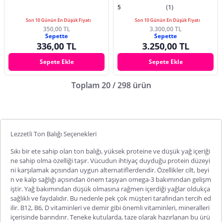
5
(1)
Son 10 Günün En Düşük Fiyatı
Son 10 Günün En Düşük Fiyatı
350,00 TL
3.300,00 TL
Sepette
Sepette
336,00 TL
3.250,00 TL
Sepete Ekle
Sepete Ekle
Toplam 20 / 298 ürün
Lezzetli Ton Balığı Seçenekleri
Sıkı bir ete sahip olan
ton balığı
, yüksek proteine ve düşük yağ içeriği
ne sahip olma özelliği taşır. Vücudun ihtiyaç duyduğu protein düzeyi
ni karşılamak açısından uygun alternatiflerdendir. Özellikler cilt, beyi
n ve kalp sağlığı açısından önem taşıyan omega-3 bakımından gelişm
iştir. Yağ bakımından düşük olmasına rağmen içerdiği yağlar oldukça
sağlıklı ve faydalıdır. Bu nedenle pek çok müşteri tarafından tercih ed
ilir. B12, B6, D vitaminleri ve demir gibi önemli vitaminleri, mineralleri
içerisinde barındırır. Teneke kutularda, taze olarak h
azırlanan bu ürü