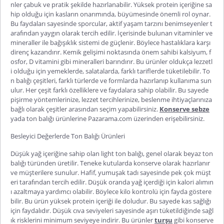
nler çabuk ve pratik şekilde hazırlanabilir. Yüksek protein içeriğine sa
hip olduğu için kasların onarımında, büyümesinde önemli rol oynar.
Bu faydaları sayesinde sporcular, aktif yaşam tarzını benimseyenler t
arafından yaygın olarak tercih edilir. İçerisinde bulunan vitaminler ve
mineraller ile bağışıklık sistemi de güçlenir. Böylece hastalıklara karşı
direnç kazandırır. Kemik gelişimi noktasında önem sahibi kalsiyum, f
osfor, D vitamini gibi mineralleri barındırır. Bu ürünler oldukça lezzetl
i
olduğu için yemeklerde, salatalarda, farklı tariflerde tüketilebilir.
To
n balığı çeşitleri
, farklı türlerde ve formlarda hazırlanıp kullanıma sun
ulur. Her çeşit farklı özelliklere ve faydalara sahip olabilir. Bu sayede
pişirme yöntemlerinize, lezzet tercihlerinize, beslenme ihtiyaçlarınıza
bağlı olarak çeşitler arasından seçim yapabilirsiniz.
Konserve sebze
yada ton balığı ürünlerine Pazarama.com üzerinden erişebilirsiniz.
Besleyici Değerlerde Ton Balığı Ürünleri
Düşük yağ içeriğine sahip olan
light ton balığı
, genel olarak beyaz ton
balığı türünden üretilir. Teneke kutularda konserve olarak hazırlanır
ve müşterilere sunulur. Hafif, yumuşak tadı sayesinde pek çok müşt
eri tarafından tercih edilir. Düşük oranda yağ içerdiği için kalori alımın
ı azaltmaya yardımcı olabilir. Böylece kilo kontrolü için fayda göstere
bilir. Bu ürün yüksek protein içeriği ile doludur. Bu sayede kas sağlığı
için faydalıdır. Düşük cıva seviyeleri sayesinde aşırı tüketildiğinde sağl
ık risklerini minimum seviyeye indirir. Bu
ürünler
turşu
gibi konserve