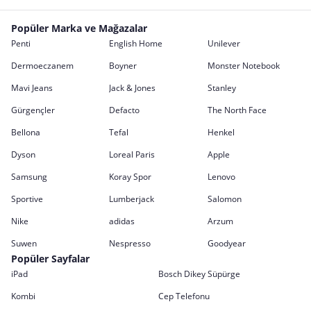
Popüler Marka ve Mağazalar
Penti
English Home
Unilever
Dermoeczanem
Boyner
Monster Notebook
Mavi Jeans
Jack & Jones
Stanley
Gürgençler
Defacto
The North Face
Bellona
Tefal
Henkel
Dyson
Loreal Paris
Apple
Samsung
Koray Spor
Lenovo
Sportive
Lumberjack
Salomon
Nike
adidas
Arzum
Suwen
Nespresso
Goodyear
Popüler Sayfalar
iPad
Bosch Dikey Süpürge
Kombi
Cep Telefonu