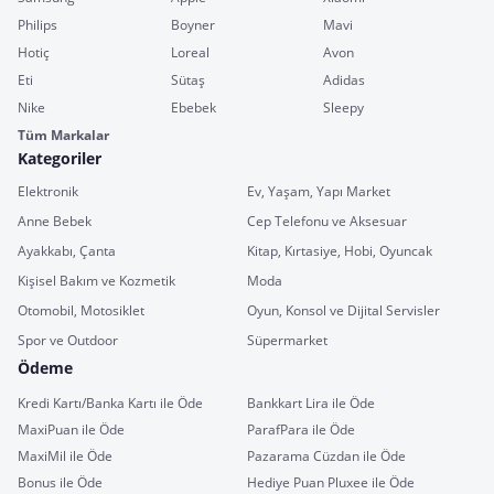
Philips
Boyner
Mavi
Hotiç
Loreal
Avon
Eti
Sütaş
Adidas
Nike
Ebebek
Sleepy
Tüm Markalar
Kategoriler
Elektronik
Ev, Yaşam, Yapı Market
Anne Bebek
Cep Telefonu ve Aksesuar
Ayakkabı, Çanta
Kitap, Kırtasiye, Hobi, Oyuncak
Kişisel Bakım ve Kozmetik
Moda
Otomobil, Motosiklet
Oyun, Konsol ve Dijital Servisler
Spor ve Outdoor
Süpermarket
Ödeme
Kredi Kartı/Banka Kartı ile Öde
Bankkart Lira ile Öde
MaxiPuan ile Öde
ParafPara ile Öde
MaxiMil ile Öde
Pazarama Cüzdan ile Öde
Bonus ile Öde
Hediye Puan Pluxee ile Öde