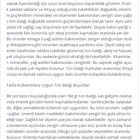
olarak hazırlandığı için uzun süre boyunca dayanıklılık gösterir. Prati
k şekilde saklanır ve ihtiyaç olduğunda tüketilebilir. Bağışıklık sistemi
ni güçlendiren mineraller ve vitaminler bakımından zengin olan
yağsı
z ton balığı
, bağışıklık sistemini güçlendirmeye olanak tanır. Aynı zam
anda cilt sağlığı, saç büyümesi için de faydalıdır. Düşük kalori içeriği s
ayesinde kilo kontrolü için ideal protein kaynakları arasında yer alır.
Bu ürünler omega-3 yağ asitleri bakımından zengin olduğundan dola
yı
iltihaplanma gibi sorunları azaltmaya yardımcı olur. Diyet takip ed
enler tarafından sıklıkla tüketilen
glutensiz ton balığı
, alerji ve hassasi
yet oluşturmaz. Bu nedenle gönül rahatlığı ile tüketilebilir. Vitaminle
r, mineraller, yağ asitleri bakımından zengindir. Bu sayede sağlık açısı
nda da pek çok faydası bulunur.
Ton balığı markaları
arasından ihtiya
cınıza ve damak tadınıza uygun olan ürünleri kolaylıkla bulabilirsiniz.
Farklı Kullanımlara Uygun Ton Balığı Boyutları
Bir porsiyon büyüklüğünde olan
160 gr ton balığı
, kas gelişimi noktas
ında önemli görülen besin kaynaklarındandır. Sandviçlerde, salatalar
da, diğer yemeklerde kullanım için uygundur. Bu ürün protein, sağlıkl
ı yağlar, önemli besin maddeleri bakımından zengin bir gıda olma öz
elliği taşır. Sağlıklı bir diyetin parçası olarak tüketilebilir. Aynı zamand
a beslenme açısından zengin olmasının yanı sıra, pratik ev kolay hazı
rlanabilen ürünler arasında olduğu için popüler seçenekler arasında
bulunur. Evlerde hazırlanan yemeklerde, büyük ölçekli yem
ek servisl