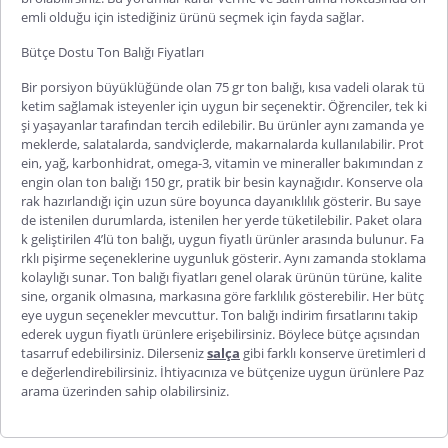
emli olduğu için istediğiniz ürünü seçmek için fayda sağlar.
Bütçe Dostu Ton Balığı Fiyatları
Bir porsiyon büyüklüğünde olan
75 gr ton balığı
, kısa vadeli olarak tü
ketim sağlamak isteyenler için uygun bir seçenektir. Öğrenciler, tek ki
şi yaşayanlar tarafından tercih edilebilir. Bu ürünler aynı zamanda ye
meklerde, salatalarda, sandviçlerde, makarnalarda kullanılabilir. Prot
ein, yağ, karbonhidrat, omega-3, vitamin ve mineraller bakımından z
engin olan
ton balığı 150 gr
, pratik bir besin kaynağıdır. Konserve ola
rak hazırlandığı için uzun süre boyunca dayanıklılık gösterir. Bu saye
de istenilen durumlarda, istenilen her yerde tüketilebilir. Paket olara
k geliştirilen
4’lü ton balığı
, uygun fiyatlı ürünler arasında bulunur. Fa
rklı pişirme seçeneklerine uygunluk gösterir. Aynı zamanda stoklama
kolaylığı sunar.
Ton balığı fiyatları
genel olarak ürünün türüne, kalite
sine, organik olmasına, markasına göre farklılık gösterebilir. Her bütç
eye uygun seçenekler mevcuttur.
Ton balığı
indirim
fırsatlarını takip
ederek uygun fiyatlı ürünlere erişebilirsiniz. Böylece bütçe açısından
tasarruf edebilirsiniz. Dilerseniz
salça
gibi farklı konserve üretimleri d
e değerlendirebilirsiniz. İhtiyacınıza ve bütçenize uygun ürünlere Paz
arama üzerinden sahip olabilirsiniz.