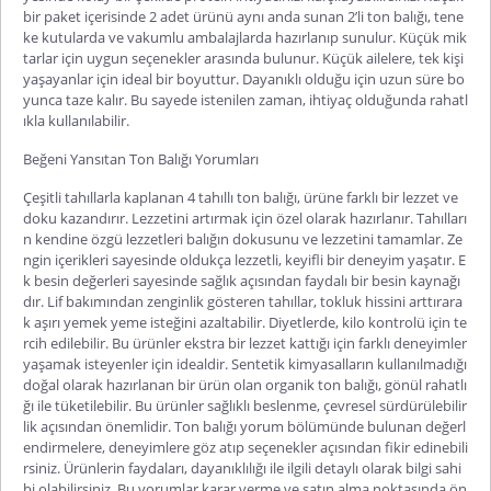
bir paket içerisinde 2 adet ürünü aynı anda sunan
2’li ton balığı
, tene
ke kutularda ve vakumlu ambalajlarda hazırlanıp sunulur. Küçük mik
tarlar için uygun seçenekler arasında bulunur. Küçük ailelere, tek kişi
yaşayanlar için ideal bir boyuttu
r. Dayanıklı olduğu için uzun süre bo
yunca taze kalır. Bu sayede istenilen zaman, ihtiyaç olduğunda rahatl
ıkla kullanılabilir.
Beğeni Yansıtan Ton Balığı Yorumları
Çeşitli tahıllarla kaplanan
4 tahıllı ton balığı
, ürüne farklı bir lezzet ve
doku kazandırır. Lezzetini artırmak için özel olarak hazırlanır. Tahılları
n kendine özgü lezzetleri balığın dokusunu ve lezzetini tamamlar. Ze
ngin içerikleri sayesinde oldukça lezzetli, keyifli bir deneyim yaşatır. E
k besin değerleri sayesinde sağlık açısından faydalı bir besin kaynağı
dır. Lif bakımından zenginlik gösteren tahıllar, tokluk hissini arttırara
k aşırı yemek yeme isteğini azaltabilir. Diyetlerde, kilo kontrolü için te
rcih edilebilir. Bu ürünler ek
stra bir lezzet kattığı için farklı deneyimler
yaşamak isteyenler için idealdir. Sentetik kimyasalların kullanılmadığı
doğal olarak hazırlanan bir ürün olan
organik ton balığı
, gönül rahatlı
ğı ile tüketilebilir. Bu ürünler sağlıklı beslenme, çevresel sürdürülebilir
lik açısından önemlidir.
Ton balığı yorum
bölümünde bulunan değerl
endirmelere, deneyimlere göz atıp seçenekler açısından fikir edinebili
rsiniz. Ürünlerin faydaları, dayanıklılığı ile ilgili detaylı olarak bilgi sahi
bi olabilirsiniz. Bu yorumlar ka
rar verme ve satın alma noktasında ön