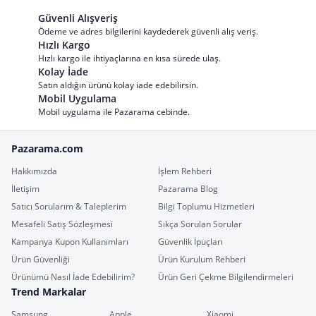
Güvenli Alışveriş
Ödeme ve adres bilgilerini kaydederek güvenli alış veriş.
Hızlı Kargo
Hızlı kargo ile ihtiyaçlarına en kısa sürede ulaş.
Kolay İade
Satın aldığın ürünü kolay iade edebilirsin.
Mobil Uygulama
Mobil uygulama ile Pazarama cebinde.
Pazarama.com
Hakkımızda
İşlem Rehberi
İletişim
Pazarama Blog
Satıcı Sorularım & Taleplerim
Bilgi Toplumu Hizmetleri
Mesafeli Satış Sözleşmesi
Sıkça Sorulan Sorular
Kampanya Kupon Kullanımları
Güvenlik İpuçları
Ürün Güvenliği
Ürün Kurulum Rehberi
Ürünümü Nasıl İade Edebilirim?
Ürün Geri Çekme Bilgilendirmeleri
Trend Markalar
Samsung
Apple
Xiaomi