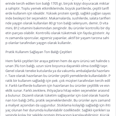
erinde tercih edilen
ton balığı 1705 gr
, birçok kişiyi doyuracak miktar
a sahiptir. Toplu yemek etkinliklerinde, büyük partilerde, çeşitli tarifl
erde kullanım için idealdir. Yüksek protein içeriği, sağlıklı yağları sayes
inde besleyici bir seçenektir. Makarnalarda, sushilerde, salata tarifleri
nde yaygın olarak kullanılan
80 gr ton balığı
selenyum, demir, D vita
mini, B12 vitamini bakımından zengindir. Bu ürünler kontrollü bir diy
etin parçası olabilir. Kontrollü olarak tüketmek için fayda gösterir. Ay
nı zamanda sporcular, egzersiz yapanlar, aktif bir yaşam tarzına sahi
p olanlar tarafından yaygın olarak kullanılır.
Pratik Kullanım Sağlayan Ton Balığı Çeşitleri
Hem farklı çeşitleri bir araya getiren hem de aynı ürünü set halinde s
unan
3’lü ton balığı
, uzun süre boyunca dayanıklı olma özelliği taşır.
Genel olarak teneke kutularda ya da vakumlu ambalajlarda hazırlanı
r. Taze olarak hazırlanan bu ürünler çeşitli yemeklerde kullanılabilir. P
ratik bir kullanım sağladığı için pek .çok müşteri tarafından tercih edil
ir. Farklı tariflerde kullanım için hazırlanan bu ürünler çeşitlilik ve esn
eklik sunar. Farklı zevklere, ihtiyaçlara hitap eden seçenekler arasınd
a bulunur. Düzenli olarak tüketim sağlayanlar için özel olarak hazırla
nan
ton balığı 24’
lü
, pratik seçeneklerdendir. Bu ürünler aynı zamand
a maliyet açısından da uygundur. Stoklama kolaylığı sağladığı için ihti
yaç olunan her durumda kullanılabilir özelliktedir. Sağlıklı içerikleri sa
yesinde kolay bir şekilde protein ihtiyacınızı karşılayabilirsiniz. Küçük