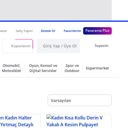
Pazarama Plus
satlar
Satış Yapın!
Destek Ol
Favorilerim
Giriş Yap / Üye Ol
Sepetim
Kuponlarım
Otomobil,
Oyun, Konsol ve
Spor ve
Süpermarket
Motosiklet
Dijital Servisler
Outdoor
Varsayılan