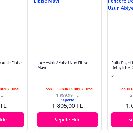
ouble Elbise
İnce Askılı V Yaka Uzun Elbise
Pullu Payetl
Mavi
Detaylı Tek
Elbise
5
Düşük Fiyatı
Son 10 Günün En Düşük Fiyatı
Son 10 
TL
1.899,99 TL
2
e
Sepette
 TL
1.805,00 TL
1.
kle
Sepete Ekle
S