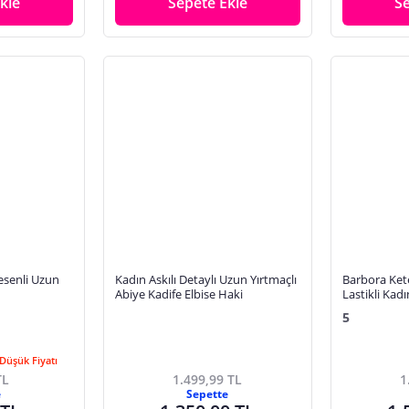
kle
Sepete Ekle
S
esenli Uzun
Kadın Askılı Detaylı Uzun Yırtmaçlı
Barbora Ket
Abiye Kadife Elbise Haki
Lastikli Kadı
LN10haki14
5
Düşük Fiyatı
TL
1.499,99 TL
1
e
Sepette