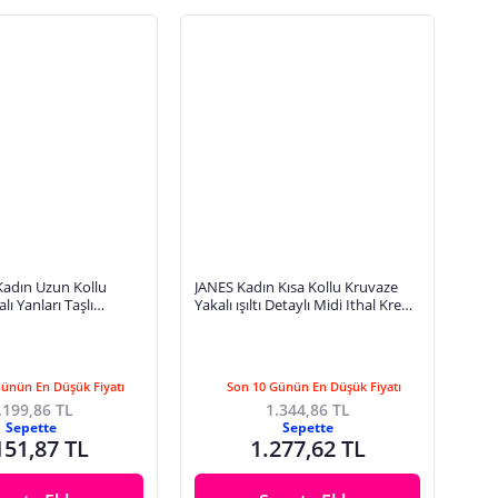
Kadın Uzun Kollu
JANES Kadın Kısa Kollu Kruvaze
ı Yanları Taşlı
Yakalı ışıltı Detaylı Midi Ithal Krep
un Ithal Krep Elbise
Elbise
Günün En Düşük Fiyatı
Son 10 Günün En Düşük Fiyatı
.199,86 TL
1.344,86 TL
Sepette
Sepette
151,87 TL
1.277,62 TL