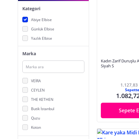
Kategori
Abiye Elbise
Günlük Elbise
Yazlık Elbise
Marka
Kadın Zarif Duruşlu As
Siyah S
VEİRA
1.127,83
Sepett
CEYLEN
1.082,7
THE KETHEN
Butik İstanbul
Sepete E
Quzu
Koton
Barbora