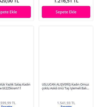
520,00 TL
1.216,51 TL
epete Ekle
Sepete Ekle
ük Yazlık Salaş Kadın
USLUCAN ALIŞVERİŞ Kadın Omuz
tlı Elbise bt225krem11
çoklu Askılı önü Taş Işlemeli Balık
Kesim Janjan Krep Maxi Boy Elbise
.599,99 TL
1.541,93 TL
Sepette
Sepette