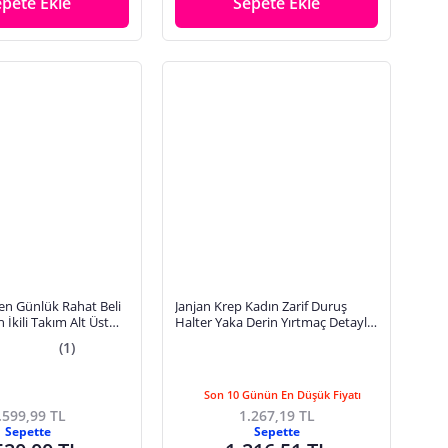
epete Ekle
Sepete Ekle
en Günlük Rahat Beli
Janjan Krep Kadın Zarif Duruş
n İkili Takım Alt Üst
Halter Yaka Derin Yırtmaç Detaylı
Tam Boy Abiye Elbise
(1)
Son 10 Günün En Düşük Fiyatı
.599,99 TL
1.267,19 TL
Sepette
Sepette