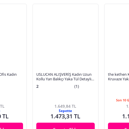
Ofis Kadın
USLUCAN ALIŞVERİŞ Kadın Uzun
the kethen 
Kollu Yarı Balıkçı Yaka Tül Detaylı
Kruvaze Yakal
Uzun Sandy Elbise
Yırtmaçlı Uz
2
(1)
Son 10 
 TL
1.649,84 TL
1
e
Sepette
0 TL
1.473,31 TL
1.