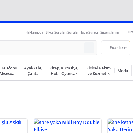
Fır
Hakkımızda
Sıkça Sorulan Sorular
İade Süreci
Siparişlerim
Puanlarım
 Telefonu
Ayakkabı,
Kitap, Kırtasiye,
Kişisel Bakım
Moda
 Aksesuar
Çanta
Hobi, Oyuncak
ve Kozmetik
e