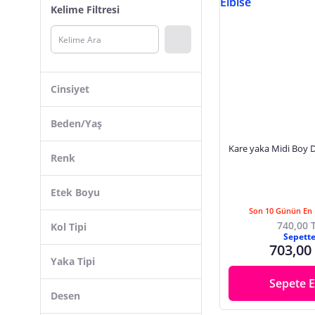
Kelime Filtresi
Uslucan Alışveriş
JANES
dükkan10butika
Modi Green
Cinsiyet
EpicPazar
Kadın
Sems Boutique
Beden/Yaş
Unisex
Vitrin
Kare yaka Midi Boy D
Renk
ALFUDO Moda Collection
Lafaba
38
Etek Boyu
Bym Fashion
M
Son 10 Günün En 
Siyah
740,00 
Kol Tipi
Elbee
40
Sepett
Kırmızı
703,00
abiyefon
L
Yaka Tipi
Beyaz
Lela
S
Sepete E
Lacivert
Uzun Kol
42
Desen
Sarı
Askılı
36