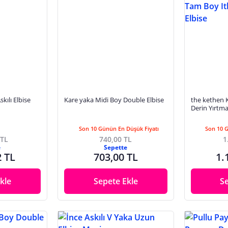
kılı Elbise
Kare yaka Midi Boy Double Elbise
the kethen 
Derin Yırtm
Ithal Krep A
Son 10 Günün En Düşük Fiyatı
Son 10 
 TL
740,00 TL
1
e
Sepette
2 TL
703,00 TL
1.
kle
Sepete Ekle
S