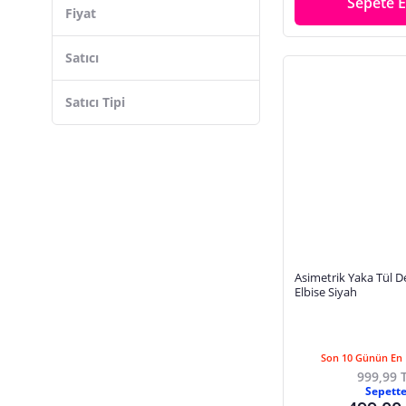
Sepete E
Astarlı
Şifon
Fiyat
Kalem
Drapeli
Tül
Normal Kesim
Satıcı
Dantelli
Keten
A Kesim
Büzgülü
Dantel
Satıcı Tipi
Aksesuarlı
Likra - Polyester
Parlak
Taşlı
Yırtmaçlı
Payetli
Taş Detaylı
Asimetrik Yaka Tül D
Elbise Siyah
Son 10 Günün En 
999,99 
Sepett