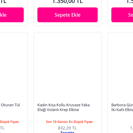
 TL
1.350,00 TL
1.
kle
Sepete Ekle
S
 Oturan Tül
Kadın Kısa Kollu Kruvaze Yaka
Barbora Günl
Eteği Volanlı Krep Elbise
İki Ka
Düşük Fiyatı
Son 10 Günün En Düşük Fiyatı
 TL
832,29 TL
1
e
Sepette