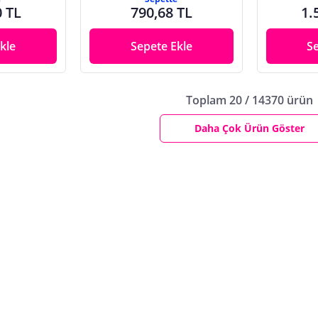
0 TL
790,68 TL
1.
kle
Sepete Ekle
S
Toplam 20 / 14370 ürün
Daha Çok Ürün Göster