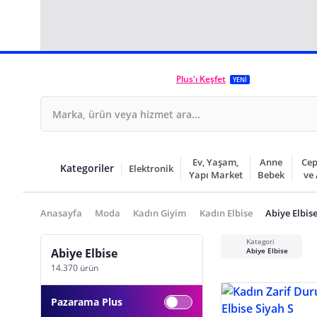
Plus'ı Keşfet
YENİ
Ev, Yaşam,
Anne
Cep
Kategoriler
Elektronik
Yapı Market
Bebek
ve
Anasayfa
Moda
Kadın Giyim
Kadın Elbise
Abiye Elbis
Kategori
Abiye Elbise
Abiye Elbise
14.370 ürün
Pazarama Plus