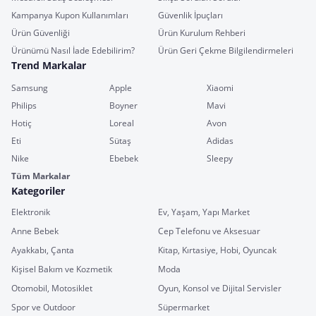
Kampanya Kupon Kullanımları
Güvenlik İpuçları
Ürün Güvenliği
Ürün Kurulum Rehberi
Ürünümü Nasıl İade Edebilirim?
Ürün Geri Çekme Bilgilendirmeleri
Trend Markalar
Samsung
Apple
Xiaomi
Philips
Boyner
Mavi
Hotiç
Loreal
Avon
Eti
Sütaş
Adidas
Nike
Ebebek
Sleepy
Tüm Markalar
Kategoriler
Elektronik
Ev, Yaşam, Yapı Market
Anne Bebek
Cep Telefonu ve Aksesuar
Ayakkabı, Çanta
Kitap, Kırtasiye, Hobi, Oyuncak
Kişisel Bakım ve Kozmetik
Moda
Otomobil, Motosiklet
Oyun, Konsol ve Dijital Servisler
Spor ve Outdoor
Süpermarket