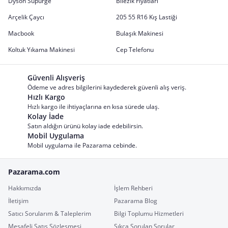
Dyson Süpürge
Bilezik Fiyatları
Arçelik Çaycı
205 55 R16 Kış Lastiği
Macbook
Bulaşık Makinesi
Koltuk Yıkama Makinesi
Cep Telefonu
Güvenli Alışveriş
Ödeme ve adres bilgilerini kaydederek güvenli alış veriş.
Hızlı Kargo
Hızlı kargo ile ihtiyaçlarına en kısa sürede ulaş.
Kolay İade
Satın aldığın ürünü kolay iade edebilirsin.
Mobil Uygulama
Mobil uygulama ile Pazarama cebinde.
Pazarama.com
Hakkımızda
İşlem Rehberi
İletişim
Pazarama Blog
Satıcı Sorularım & Taleplerim
Bilgi Toplumu Hizmetleri
Mesafeli Satış Sözleşmesi
Sıkça Sorulan Sorular