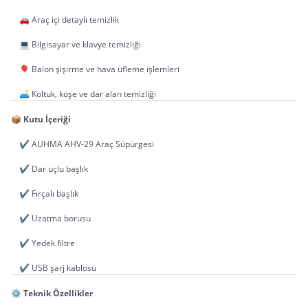
	🚗 Araç içi detaylı temizlik
	💻 Bilgisayar ve klavye temizliği
	🎈 Balon şişirme ve hava üfleme işlemleri
	🛋️ Koltuk, köşe ve dar alan temizliği
📦 
Kutu İçeriği
	✔️ AUHMA AHV-29 Araç Süpürgesi
	✔️ Dar uçlu başlık
	✔️ Fırçalı başlık
	✔️ Uzatma borusu
	✔️ Yedek filtre
	✔️ USB şarj kablosu
⚙️ 
Teknik Özellikler