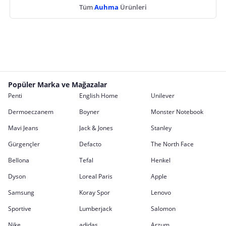
Tüm
Auhma
Ürünleri
Popüler Marka ve Mağazalar
Penti
English Home
Unilever
Dermoeczanem
Boyner
Monster Notebook
Mavi Jeans
Jack & Jones
Stanley
Gürgençler
Defacto
The North Face
Bellona
Tefal
Henkel
Dyson
Loreal Paris
Apple
Samsung
Koray Spor
Lenovo
Sportive
Lumberjack
Salomon
Nike
adidas
Arzum