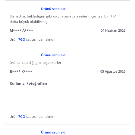
Ürünü satın aldı
Denedim. beklediğim gibi çıktı. aparatları yeterli. çantası bir "tık"
daha büyük olabilirmiş.
M**** A****
04 Haziran 2026
Ürün
7GO
satıcısından alındı
Ürünü satın aldı
ürün anlatıldığı gibi teşekkürler
B**** K****
05 Ağustos 2026
Kullanıcı Fotoğrafları
Ürün
7GO
satıcısından alındı
Ürünü satın aldı