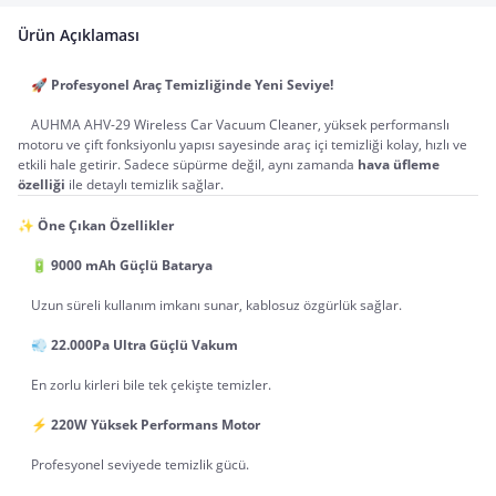
Ürün Açıklaması
	🚀 
Profesyonel Araç Temizliğinde Yeni Seviye!
	AUHMA AHV-29 Wireless Car Vacuum Cleaner, yüksek performanslı 
motoru ve çift fonksiyonlu yapısı sayesinde araç içi temizliği kolay, hızlı ve 
etkili hale getirir. Sadece süpürme değil, aynı zamanda 
hava üfleme 
özelliği
 ile detaylı temizlik sağlar.
✨ 
Öne Çıkan Özellikler
	🔋 
9000 mAh Güçlü Batarya
	Uzun süreli kullanım imkanı sunar, kablosuz özgürlük sağlar.
	💨 
22.000Pa Ultra Güçlü Vakum
	En zorlu kirleri bile tek çekişte temizler.
	⚡ 
220W Yüksek Performans Motor
	Profesyonel seviyede temizlik gücü.