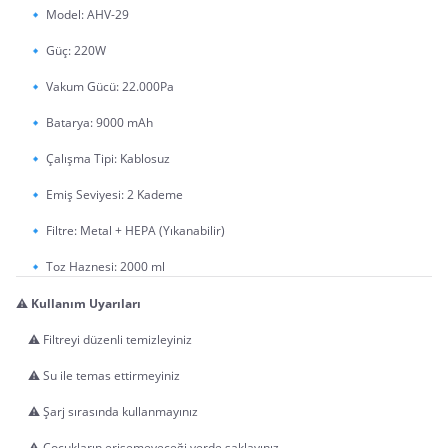
	🔹 Model: AHV-29
	🔹 Güç: 220W
	🔹 Vakum Gücü: 22.000Pa
	🔹 Batarya: 9000 mAh
	🔹 Çalışma Tipi: Kablosuz
	🔹 Emiş Seviyesi: 2 Kademe
	🔹 Filtre: Metal + HEPA (Yıkanabilir)
	🔹 Toz Haznesi: 2000 ml
⚠️ 
Kullanım Uyarıları
	⚠️ Filtreyi düzenli temizleyiniz
	⚠️ Su ile temas ettirmeyiniz
	⚠️ Şarj sırasında kullanmayınız
	⚠️ Çocukların erişemeyeceği yerde saklayınız