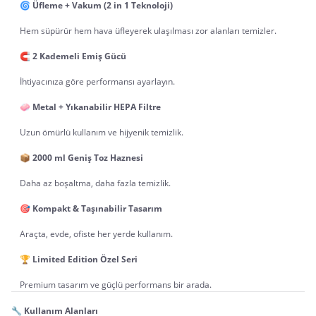
	🌀 
Üfleme + Vakum (2 in 1 Teknoloji)
	Hem süpürür hem hava üfleyerek ulaşılması zor alanları temizler.
	🧲 
2 Kademeli Emiş Gücü
	İhtiyacınıza göre performansı ayarlayın.
	🧼 
Metal + Yıkanabilir HEPA Filtre
	Uzun ömürlü kullanım ve hijyenik temizlik.
	📦 
2000 ml Geniş Toz Haznesi
	Daha az boşaltma, daha fazla temizlik.
	🎯 
Kompakt & Taşınabilir Tasarım
	Araçta, evde, ofiste her yerde kullanım.
	🏆 
Limited Edition Özel Seri
	Premium tasarım ve güçlü performans bir arada.
🔧 
Kullanım Alanları