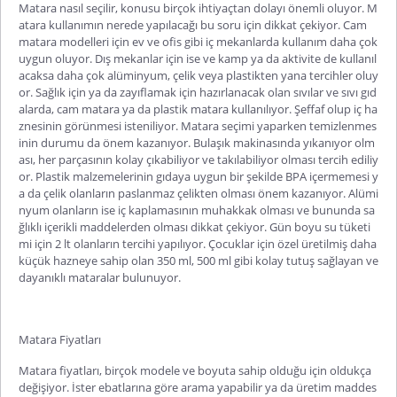
Matara nasıl seçilir
, konusu birçok ihtiyaçtan dolayı önemli oluyor. M
atara kullanımın nerede yapılacağı bu soru için dikkat çekiyor. Cam
matara modelleri için ev ve ofis gibi iç mekanlarda kullanım daha çok
uygun oluyor. Dış mekanlar için ise ve kamp ya da aktivite de kullanıl
acaksa daha çok alüminyum, çelik veya plastikten yana tercihler oluy
or. Sağlık için ya da zayıflamak için hazırlanacak olan sıvılar ve sıvı gıd
alarda, cam matara ya da plastik matara kullanılıyor. Şeffaf olup iç ha
znesinin görünmesi isteniliyor. Matara seçimi yaparken temizlenmes
inin durumu da önem kazanıyor. Bulaşık makinasında yıkanıyor olm
ası, her parçasının kolay çıkabiliyor ve takılabiliyor olması tercih ediliy
or. Plastik malzemelerinin gıdaya uygun bir şekilde BPA içermemesi y
a da çelik olanların paslanmaz çelikten olması önem kazanıyor. Alümi
nyum olanların ise iç kaplamasının muhakkak olması ve bununda sa
ğlıklı içerikli maddelerden olması dikkat çekiyor. Gün boyu su tüketi
mi için 2 lt olanların tercihi yapılıyor. Çocuklar için özel üretilmiş daha
küçük hazneye sahip olan 350 ml, 500 ml gibi kolay tutuş sağlayan ve
dayanıklı mataralar bulunuyor.
Matara Fiyatları
Matara fiyatları
, birçok modele ve boyuta sahip olduğu için oldukça
değişiyor. İster ebatlarına göre arama yapabilir ya da üretim maddes