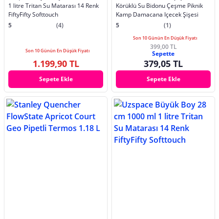
1 litre Tritan Su Matarası 14 Renk
Körüklü Su Bidonu Çeşme Piknik
FiftyFifty Softtouch
Kamp Damacana Içecek Şişesi
5
(4)
5
(1)
Son 10 Günün En Düşük Fiyatı
399,00 TL
Son 10 Günün En Düşük Fiyatı
Sepette
1.199,90 TL
379,05 TL
Sepete Ekle
Sepete Ekle