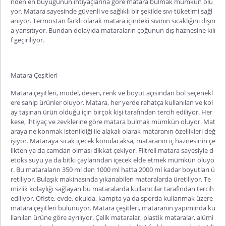
nden en büyüğünün ihtiyaçlarına göre matara bulmak mümkün olu
yor. Matara sayesinde güvenli ve sağlıklı bir şekilde sıvı tüketimi sağl
anıyor. Termostan farklı olarak matara içindeki sıvının sıcaklığını dışın
a yansıtıyor. Bundan dolayıda mataraların çoğunun dış haznesine kılı
f geçiriliyor.
Matara Çeşitleri
Matara çeşitleri
, model, desen, renk ve boyut açısından bol seçenekl
ere sahip ürünler oluyor. Matara, her yerde rahatça kullanılan ve kol
ay taşınan ürün olduğu için birçok kişi tarafından tercih ediliyor. Her
kese, ihtiyaç ve zevklerine göre matara bulmak mümkün oluyor. Mat
araya ne konmak istenildiği ile alakalı olarak mataranın özellikleri değ
işiyor. Mataraya sıcak içecek konulacaksa, mataranın iç haznesinin çe
likten ya da camdan olması dikkat çekiyor.
Filtreli matara
sayesiyle d
etoks suyu ya da bitki çaylarından içecek elde etmek mümkün oluyo
r. Bu mataraların 350 ml den 1000 ml hatta 2000 ml kadar boyutları ü
retiliyor. Bulaşık makinasında yıkanabilen mataralarda üretiliyor. Te
mizlik kolaylığı sağlayan bu mataralarda kullanıcılar tarafından tercih
ediliyor. Ofiste, evde, okulda, kampta ya da sporda kullanmak üzere
matara çeşitleri bulunuyor. Matara çeşitleri, mataranın yapımında ku
llanılan ürüne göre ayrılıyor. Çelik mataralar, plastik mataralar, alümi