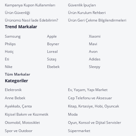
Kampanya Kupon Kullanımları
Güvenlik İpuçları
Ürün Güvenliği
Ürün Kurulum Rehberi
Ürünümü Nasıl İade Edebilirim?
Ürün Geri Çekme Bilgilendirmeleri
Trend Markalar
Samsung
Apple
Xiaomi
Philips
Boyner
Mavi
Hotiç
Loreal
Avon
Eti
Sütaş
Adidas
Nike
Ebebek
Sleepy
Tüm Markalar
Kategoriler
Elektronik
Ev, Yaşam, Yapı Market
Anne Bebek
Cep Telefonu ve Aksesuar
Ayakkabı, Çanta
Kitap, Kırtasiye, Hobi, Oyuncak
Kişisel Bakım ve Kozmetik
Moda
Otomobil, Motosiklet
Oyun, Konsol ve Dijital Servisler
Spor ve Outdoor
Süpermarket