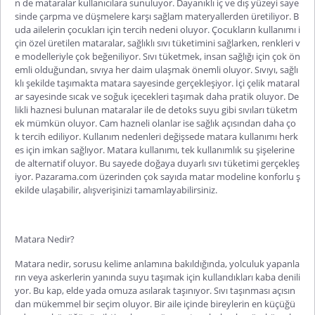
n de mataralar kullanıcılara sunuluyor. Dayanıklı iç ve dış yüzeyi saye
sinde çarpma ve düşmelere karşı sağlam materyallerden üretiliyor. B
uda ailelerin çocukları için tercih nedeni oluyor. Çocukların kullanımı i
çin özel üretilen mataralar, sağlıklı sıvı tüketimini sağlarken, renkleri v
e modelleriyle çok beğeniliyor. Sıvı tüketmek, insan sağlığı için çok ön
emli olduğundan, sıvıya her daim ulaşmak önemli oluyor. Sıvıyı, sağlı
klı şekilde taşımakta matara sayesinde gerçekleşiyor. İçi
çelik mataral
ar
sayesinde sıcak ve soğuk içecekleri taşımak daha pratik oluyor. De
likli haznesi bulunan mataralar ile de detoks suyu gibi sıvıları tüketm
ek mümkün oluyor. Cam hazneli olanlar ise sağlık açısından daha ço
k tercih ediliyor. Kullanım nedenleri değişsede matara kullanımı herk
es için imkan sağlıyor. Matara kullanımı, tek kullanımlık su şişelerine
de alternatif oluyor. Bu sayede doğaya duyarlı sıvı tüketimi gerçekleş
iyor. Pazarama.com üzerinden çok sayıda matar modeline konforlu ş
ekilde ulaşabilir, alışverişinizi tamamlayabilirsiniz.
Matara Nedir?
Matara nedir
, sorusu kelime anlamına bakıldığında, yolculuk yapanla
rın veya askerlerin yanında suyu taşımak için kullandıkları kaba denili
yor. Bu kap, elde yada omuza asılarak taşınıyor. Sıvı taşınması açısın
dan mükemmel bir seçim oluyor. Bir aile içinde bireylerin en küçüğü