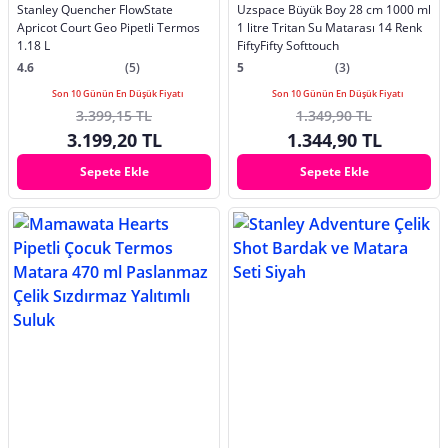
Stanley Quencher FlowState
Uzspace Büyük Boy 28 cm 1000 ml
Apricot Court Geo Pipetli Termos
1 litre Tritan Su Matarası 14 Renk
1.18 L
FiftyFifty Softtouch
4.6
(5)
5
(3)
Son 10 Günün En Düşük Fiyatı
Son 10 Günün En Düşük Fiyatı
3.399,15 TL
1.349,90 TL
3.199,20 TL
1.344,90 TL
Sepete Ekle
Sepete Ekle