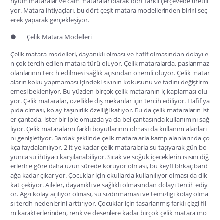
nyum mataralar ve cam mataralar olarak dört farklı çerçevede üretili
yor. Matara ihtiyaçları, bu dört çeşit matara modellerinden birini seç
erek yaparak gerçekleşiyor.
●
Çelik Matara Modelleri
Çelik matara modelleri
, dayanıklı olması ve hafif olmasından dolayı e
n çok tercih edilen matara türü oluyor. Çelik mataralarda, paslanmaz
olanlarının tercih edilmesi sağlık açısından önemli oluyor. Çelik matar
aların koku yapmaması içindeki sıvının kokusunu ve tadını değiştirm
emesi bekleniyor. Bu yüzden birçok çelik mataranın iç kaplaması olu
yor. Çelik mataralar, özellikle dış mekanlar için tercih ediliyor. Hafif ya
pıda olması, kolay taşınırlık özelliği katıyor. Bu da çelik mataraların ist
er çantada, ister bir iple omuzda ya da bel çantasında kullanımını sağ
lıyor. Çelik mataraların farklı boyutlarının olması da kullanım alanları
nı genişletiyor. Bardak şeklinde çelik mataralarla kamp alanlarında ço
kça faydalanılıyor. 2 lt ye kadar çelik mataralarla su taşıyarak gün bo
yunca su ihtiyacı karşılanabiliyor. Sıcak ve soğuk içeceklerin ısısını diğ
erlerine göre daha uzun sürede koruyor olması, bu keyfi birkaç bard
ağa kadar çıkarıyor. Çocuklar için okullarda kullanılıyor olması da dik
kat çekiyor. Aileler, dayanıklı ve sağlıklı olmasından dolayı tercih ediy
or. Ağzı kolay açılıyor olması, su sızdırmaması ve temizliği kolay olma
sı tercih nedenlerini arttırıyor. Çocuklar için tasarlanmış farklı çizgi fil
m karakterlerinden, renk ve desenlere kadar birçok çelik matara mo