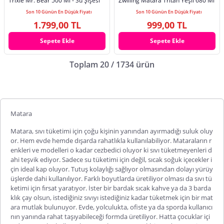
Trixie Mr. Bear 500 Ml - Su Şişesi
Zwilling Matara Tritan Yeşil 680 Ml
Son 10 Günün En Düşük Fiyatı
Son 10 Günün En Düşük Fiyatı
1.799,00 TL
999,00 TL
Sepete Ekle
Sepete Ekle
Toplam 20 / 1734 ürün
Matara
Matara
, sıvı tüketimi için çoğu kişinin yanından ayırmadığı suluk oluy
or. Hem evde hemde dışarda rahatlıkla kullanılabiliyor. Mataraların r
enkleri ve modelleri o kadar cezbedici oluyor ki sıvı tüketmeyenleri d
ahi teşvik ediyor. Sadece su tüketimi için değil, sıcak soğuk içecekler i
çin ideal kap oluyor. Tutuş kolaylığı sağlıyor olmasından dolayı yürüy
üşlerde dahi kullanılıyor. Farklı boyutlarda üretiliyor olması da sıvı tü
ketimi için fırsat yaratıyor. İster bir bardak sıcak kahve ya da 3 barda
klık çay olsun, istediğiniz sıvıyı istediğiniz kadar tüketmek için bir mat
ara mutlak bulunuyor. Evde, yolculukta, ofiste ya da sporda kullanıcı
nın yanında rahat taşıyabileceği formda üretiliyor. Hatta çocuklar içi