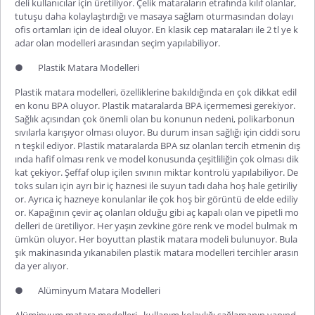
deli kullanıcılar için üretiliyor. Çelik mataraların etrafında kılıf olanlar,
tutuşu daha kolaylaştırdığı ve masaya sağlam oturmasından dolayı
ofis ortamları için de ideal oluyor. En
klasik cep mataraları
ile 2 tl ye k
adar olan modelleri arasından seçim yapılabiliyor.
●
Plastik Matara Modelleri
Plastik matara modelleri
, özelliklerine bakıldığında en çok dikkat edil
en konu BPA oluyor. Plastik mataralarda BPA içermemesi gerekiyor.
Sağlık açısından çok önemli olan bu konunun nedeni, polikarbonun
sıvılarla karışıyor olması oluyor. Bu durum insan sağlığı için ciddi soru
n teşkil ediyor. Plastik mataralarda BPA sız olanları tercih etmenin dış
ında hafif olması renk ve model konusunda çeşitliliğin çok olması dik
kat çekiyor. Şeffaf olup içilen sıvının miktar kontrolü yapılabiliyor. De
toks suları için ayrı bir iç haznesi ile suyun tadı daha hoş hale getiriliy
or. Ayrıca iç hazneye konulanlar ile çok hoş bir görüntü de elde ediliy
or. Kapağının çevir aç olanları olduğu gibi aç kapalı olan ve pipetli mo
delleri de üretiliyor. Her yaşın zevkine göre renk ve model bulmak m
ümkün oluyor. Her boyuttan plastik matara modeli bulunuyor. Bula
şık makinasında yıkanabilen plastik matara modelleri tercihler arasın
da yer alıyor.
●
Alüminyum Matara Modelleri
Alüminyum matara modelleri,
kullanım kolaylığı sağlamanın yanınd