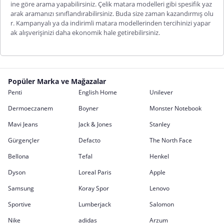
ine göre arama yapabilirsiniz.
Çelik matara modelleri
gibi spesifik yaz
arak aramanızı sınıflandırabilirsiniz. Buda size zaman kazandırmış olu
r. Kampanyalı ya da
indirimli matara modellerinden
tercihinizi yapar
ak alışverişinizi daha ekonomik hale getirebilirsiniz.
Popüler Marka ve Mağazalar
Penti
English Home
Unilever
Dermoeczanem
Boyner
Monster Notebook
Mavi Jeans
Jack & Jones
Stanley
Gürgençler
Defacto
The North Face
Bellona
Tefal
Henkel
Dyson
Loreal Paris
Apple
Samsung
Koray Spor
Lenovo
Sportive
Lumberjack
Salomon
Nike
adidas
Arzum