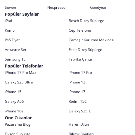
Suwen
Nespresso
Goodyear
Popüler Sayfalar
iPad
Bosch Dikey Süpürge
Kombi
Cep Telefonu
Ps5 Fiyat
Çamaşır Kurutma Makinesi
Ankastre Set
Fakir Dikey Süpürge
Samsung Tv
Fabrika Çanta
Popüler Telefonlar
iPhone 17 Pro Max
iPhone 17 Pro
Galaxy S25 Ultra
iPhone 13
iPhone 15
iPhone 17
Galaxy A56
Redmi 15C
iPhone 16e
Galaxy S25FE
Öne Çıkanlar
Pazarama Blog
Harem Altın
Dyson Süpürge
Bilezik Fiyatları