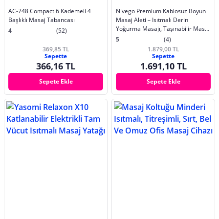
AC-748 Compact 6 Kademeli 4
Nivego Premium Kablosuz Boyun
Başlıklı Masaj Tabancası
Masaj Aleti – Isıtmalı Derin
Yoğurma Masajı, Taşınabilir Masaj
4
(52)
Cihazı Gerçek El Hissi
5
(4)
369,85 TL
1.879,00 TL
Sepette
Sepette
366,16 TL
1.691,10 TL
Sepete Ekle
Sepete Ekle