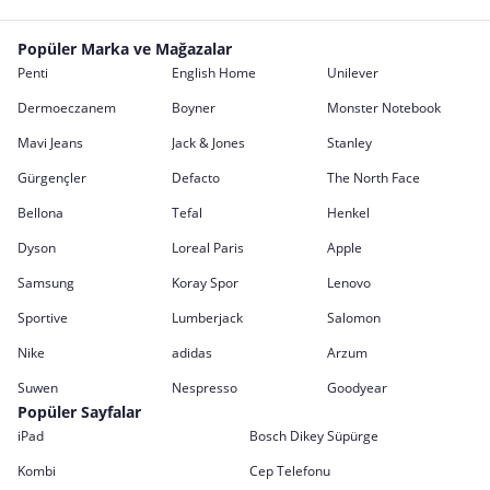
Popüler Marka ve Mağazalar
Penti
English Home
Unilever
Dermoeczanem
Boyner
Monster Notebook
Mavi Jeans
Jack & Jones
Stanley
Gürgençler
Defacto
The North Face
Bellona
Tefal
Henkel
Dyson
Loreal Paris
Apple
Samsung
Koray Spor
Lenovo
Sportive
Lumberjack
Salomon
Nike
adidas
Arzum
Suwen
Nespresso
Goodyear
Popüler Sayfalar
iPad
Bosch Dikey Süpürge
Kombi
Cep Telefonu