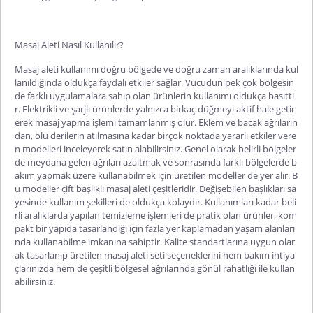
Masaj Aleti Nasıl Kullanılır?
Masaj aleti kullanımı doğru bölgede ve doğru zaman aralıklarında kul
lanıldığında oldukça faydalı etkiler sağlar. Vücudun pek çok bölgesin
de farklı uygulamalara sahip olan ürünlerin kullanımı oldukça basitti
r. Elektrikli ve şarjlı ürünlerde yalnızca birkaç düğmeyi aktif hale getir
erek masaj yapma işlemi tamamlanmış olur. Eklem ve bacak ağrıların
dan, ölü derilerin atılmasına kadar birçok noktada yararlı etkiler vere
n modelleri inceleyerek satın alabilirsiniz. Genel olarak belirli bölgeler
de meydana gelen ağrı
ları azaltmak ve sonrasında farklı bölgelerde b
akım yapmak üzere kullanabilmek için üretilen modeller de yer alır. B
u modeller çift başlıklı masaj aleti çeşitleridir. Değişebilen başlıkları sa
yesinde kullanım şekilleri de oldukça kolaydır. Kullanımları kadar beli
rli aralıklarda yapılan temizleme işlemleri de pratik olan ürünler, kom
pakt bir yapıda tasarlandığı için fazla yer kaplamadan yaşam alanları
nda kullanabilme imkanına sahiptir. Kalite standartlarına uygun olar
ak tasarlanıp üretilen masaj aleti seti s
eçeneklerini hem bakım ihtiya
çlarınızda hem de çeşitli bölgesel ağrılarında gönül rahatlığı ile kullan
abilirsiniz.