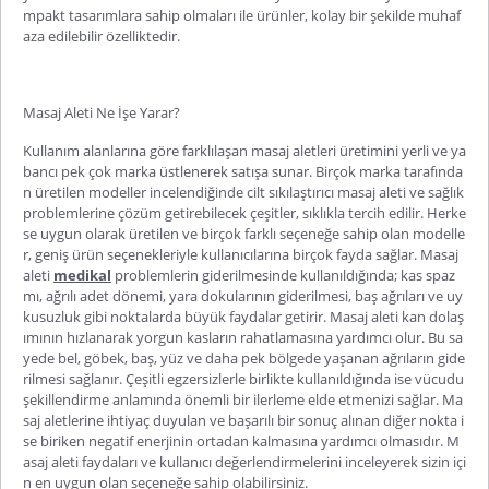
mpakt tasarımlara sahip olmaları ile ürünler, kolay bir şekilde muhaf
aza edilebilir özelliktedir.
Masaj Aleti Ne İşe Yarar?
Kullanım alanlarına göre farklılaşan masaj aletleri üretimini yerli ve ya
bancı pek çok marka üstlenerek satışa sunar. Birçok marka tarafında
n üretilen modeller incelendiğinde cilt sıkılaştırıcı masaj aleti ve sağlık
problemlerine çözüm getirebilecek çeşitler, sıklıkla tercih edilir. Herke
se uygun olarak üretilen ve birçok farklı seçeneğe sahip olan modelle
r, geniş ürün seçenekleriyle kullanıcılarına birçok fayda sağlar. Masaj
aleti
medikal
problemlerin giderilmesinde kullanıldığında; kas spaz
mı, ağrılı adet dönemi, yara dokularının giderilmesi, baş ağrıları ve uy
kusuzluk gibi noktalarda büyük faydalar getirir. Masaj aleti kan dolaş
ımının hızlanarak yorgun kasların rahatlamasına yardımcı olur. Bu sa
yede bel, göbek, baş, yüz ve daha pek bölgede yaşanan ağrıların gide
rilmesi sağlanır. Çeşitli egzersizlerle birlikte kullanıldığında ise vücudu
şekillendirme anlamında önemli bir ilerleme elde etmenizi sağlar. Ma
saj aletlerine ihtiyaç duyulan ve ba
şarılı bir sonuç alınan diğer nokta i
se biriken negatif enerjinin ortadan kalmasına yardımcı olmasıdır. M
asaj aleti faydaları ve kullanıcı değerlendirmelerini inceleyerek sizin içi
n en uygun olan seçeneğe sahip olabilirsiniz.