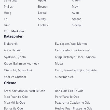
Samsung
Apple
Xiaomi
Philips
Boyner
Mavi
Hotiç
Loreal
Avon
Eti
Sütaş
Adidas
Nike
Ebebek
Sleepy
Tüm Markalar
Kategoriler
Elektronik
Ev, Yaşam, Yapı Market
Anne Bebek
Cep Telefonu ve Aksesuar
Ayakkabı, Çanta
Kitap, Kırtasiye, Hobi, Oyuncak
Kişisel Bakım ve Kozmetik
Moda
Otomobil, Motosiklet
Oyun, Konsol ve Dijital Servisler
Spor ve Outdoor
Süpermarket
Ödeme
Kredi Kartı/Banka Kartı ile Öde
Bankkart Lira ile Öde
MaxiPuan ile Öde
ParafPara ile Öde
MaxiMil ile Öde
Pazarama Cüzdan ile Öde
Bonus ile Öde
Hediye Puan Pluxee ile Öde