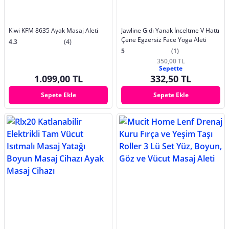
Kiwi KFM 8635 Ayak Masaj Aleti
Jawline Gıdı Yanak İnceltme V Hattı
Çene Egzersiz Face Yoga Aleti
4.3
(4)
5
(1)
350,00 TL
Sepette
1.099,00 TL
332,50 TL
Sepete Ekle
Sepete Ekle