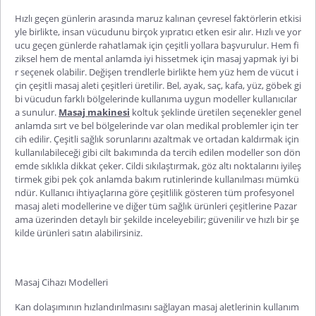
Hızlı geçen günlerin arasında maruz kalınan çevresel faktörlerin etkisi
yle birlikte, insan vücudunu birçok yıpratıcı etken esir alır. Hızlı ve yor
ucu geçen günlerde rahatlamak için çeşitli yollara başvurulur. Hem fi
ziksel hem de mental anlamda iyi hissetmek için masaj yapmak iyi bi
r seçenek olabilir. Değişen trendlerle birlikte hem yüz hem de vücut i
çin çeşitli
masaj aleti
çeşitleri üretilir. Bel, ayak, saç, kafa, yüz, göbek gi
bi vücudun farklı bölgelerinde kullanıma uygun modeller kullanıcılar
a sunulur.
Masaj makinesi
koltuk şeklinde üretilen seçenekler genel
anlamda sırt ve bel bölgelerinde var olan medikal problemler için ter
cih edilir. Çeşitli sağlık sorunlarını azaltmak ve ortadan kaldırmak için
kullanılabileceği gibi cilt bakımında da tercih edilen modeller son dön
emde sıklıkla dikkat çeker. Cildi sıkılaştırmak, göz altı noktalarını iyileş
tirmek gibi pek çok anlamda bakım rutinlerinde kullanılması mümkü
ndür. Kullanıcı ihtiyaçlarına göre çeşitlilik gösteren tüm profesyonel
masaj aleti modellerine ve diğer tüm sağlık
ürünleri çeşitlerine Pazar
ama üzerinden detaylı bir şekilde inceleyebilir; güvenilir ve hızlı bir şe
kilde ürünleri satın alabilirsiniz.
Masaj Cihazı Modelleri
Kan dolaşımının hızlandırılmasını sağlayan masaj aletlerinin kullanım