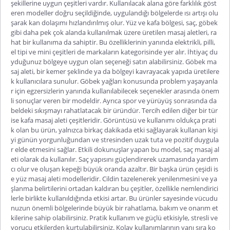
şekillerine uygun çeşitleri vardır. Kullanılacak alana göre farklılık göst
eren modeller doğru seçildiğinde, uygulandığı bölgelerde ısı artışı olu
şarak kan dolaşımı hızlandırılmış olur. Yüz ve kafa bölgesi, saç, göbek
gibi daha pek çok alanda kullanılmak üzere üretilen masaj aletleri, ra
hat bir kullanıma da sahiptir. Bu özelliklerinin yanında elektrikli, pilli,
el tipi ve mini çeşitleri de markaların kategorisinde yer alır. İhtiyaç du
yduğu
nuz bölgeye uygun olan seçeneği satın alabilirsiniz. Göbek ma
saj aleti, bir kemer şeklinde ya da bölgeyi kavrayacak yapıda üretilere
k kullanıcılara sunulur. Göbek yağları konusunda problem yaşayanla
r için egzersizlerin yanında kullanılabilecek seçenekler arasında önem
li sonuçlar veren bir modeldir. Ayrıca spor ve yürüyüş sonrasında da
beldeki sıkışmayı rahatlatacak bir üründür. Tercih edilen diğer bir tür
ise kafa masaj aleti çeşitleridir. Görüntüsü ve kullanımı oldukça prati
k olan bu ürün, yalnızca birkaç
dakikada etki sağlayarak kullanan kişi
yi günün yorgunluğundan ve stresinden uzak tuta ve pozitif duygula
r elde etmesini sağlar. Etkili dokunuşlar yapan bu model, saç masaj al
eti olarak da kullanılır. Saç yapısını güçlendirerek uzamasında yardım
cı olur ve oluşan kepeği büyük oranda azaltır. Bir başka ürün çeşidi is
e yüz masaj aleti modelleridir. Cildin tazelenerek yenilenmesini ve ya
şlanma belirtilerini ortadan kaldıran bu çeşitler, özellikle nemlendirici
lerle birlikte kullanıldığında etkisi artar. Bu ürünle
r sayesinde vücudu
nuzun önemli bölgelerinde büyük bir rahatlama, bakım ve onarım et
kilerine sahip olabilirsiniz. Pratik kullanım ve güçlü etkisiyle, stresli ve
yorucu etkilerden kurtulabilirsiniz. Kolay kullanımlarının yanı sıra ko