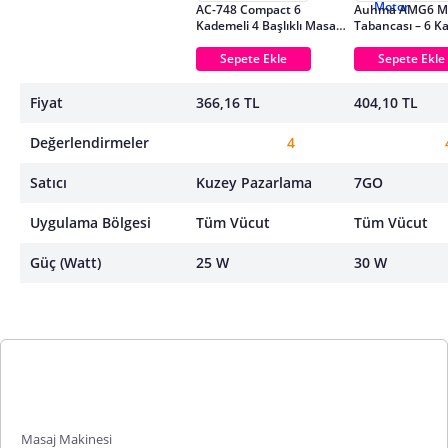
AC-748 Compact 6
Auhma AMG6 M
Kademeli 4 Başlıklı Masaj
Tabancası – 6 K
Tabancası
Derin Doku Masa
Yüksek Tork Mo
Sepete Ekle
Sepete Ekle
Fiyat
366,16 TL
404,10 TL
Değerlendirmeler
4
Satıcı
Kuzey Pazarlama
7GO
Uygulama Bölgesi
Tüm Vücut
Tüm Vücut
Güç (Watt)
25 W
30 W
Masaj Makinesi