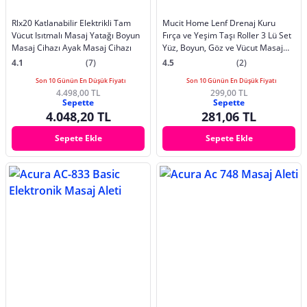
Rlx20 Katlanabilir Elektrikli Tam
Mucit Home Lenf Drenaj Kuru
Vücut Isıtmalı Masaj Yatağı Boyun
Fırça ve Yeşim Taşı Roller 3 Lü Set
Masaj Cihazı Ayak Masaj Cihazı
Yüz, Boyun, Göz ve Vücut Masaj
Aleti
4.1
(7)
4.5
(2)
Son 10 Günün En Düşük Fiyatı
Son 10 Günün En Düşük Fiyatı
4.498,00 TL
299,00 TL
Sepette
Sepette
4.048,20 TL
281,06 TL
Sepete Ekle
Sepete Ekle