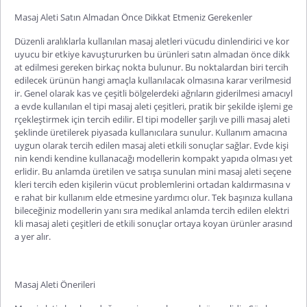
Masaj Aleti Satın Almadan Önce Dikkat Etmeniz Gerekenler
Düzenli aralıklarla kullanılan masaj aletleri vücudu dinlendirici ve kor
uyucu bir etkiye kavuştururken bu ürünleri satın almadan önce dikk
at edilmesi gereken birkaç nokta bulunur. Bu noktalardan biri tercih
edilecek ürünün hangi amaçla kullanılacak olmasına karar verilmesid
ir. Genel olarak kas ve çeşitli bölgelerdeki ağrıların giderilmesi amacıyl
a evde kullanılan el tipi masaj aleti çeşitleri, pratik bir şekilde işlemi ge
rçekleştirmek için tercih edilir. El tipi modeller
şarjlı ve pilli masaj aleti
şeklinde üretilerek piyasada kullanıcılara sunulur. Kullanım amacına
uygun olarak tercih edilen masaj aleti etkili sonuçlar sağlar. Evde kişi
nin kendi kendine kullanacağı modellerin kompakt yapıda olması yet
erlidir. Bu anlamda üretilen ve satışa sunulan mini masaj aleti seçene
kleri tercih eden kişilerin vücut problemlerini ortadan kaldırmasına v
e rahat bir kullanım elde etmesine yardımcı olur. Tek başınıza kullana
bileceğiniz modellerin yanı sıra medikal anlamda tercih edilen elek
tri
kli masaj aleti çeşitleri de etkili sonuçlar ortaya koyan ürünler arasınd
a yer alır.
Masaj Aleti Önerileri