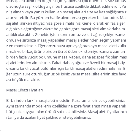
Masaj aleti alınırken doğru seçim yapılması çok önemlidir. Söz konus
u sonuçta sağlık olduğu için bu hususa özellikle dikkat edilmelidir. Ya
nlış alınan veya yanlış kullanılan masaj aletleri size ve kas sağlığınıza z
arar verebilir. Bu yüzden hafife alınmaması gereken bir konudur. Ma
saj aleti alırken ihtiyacınıza göre almalısınız. Genel olarak en fazla ger
diğiniz ve ağrıttığınız vücut bölgenize göre masaj aleti almak daha m
antıklı olacaktır. Genelde işten sonra omuz ve sırt ağrısı çekiyorsanız
omuz ve sırtınız
a masaj yapabilen masaj aletlerinden seçim yapmanı
z en mantıklısıdır. Eğer omzunuza ayrı ayağınıza ayrı masaj aleti kulla
nmak ve birkaç ürüne birden ücret ödemek istemiyorsanız o zaman
birden fazla vücut bölümüne masaj yapan, daha az spesifik olan mas
aj aletlerinden almalısınız. Fakat daha yoğun ve özenli bir masaj istiy
orsanız farklı vücut bölümleri için farklı masaj aletleri edinmelisiniz. E
ğer uzun süre oturduğunuz bir işiniz varsa masaj şiltelerinin size fayd
ası büyük olacaktır.
Masaj Cihazı Fiyatları
Birbirinden farklı masaj aleti modelini Pazarama ile inceleyebilirsiniz.
Aynı zamanda modellerin özelliklerine göre fiyat araştırması yaparak
bütçenize uygun olan ürünü satın alabilirsiniz.
Masaj aleti fiyatlarını
a
rtan ya da azalan fiyat şeklinde listeleyebilirsiniz.