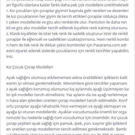
an figürlü olanlara kadar farklı daha pek çok modellere üretilmektedi
r. Kız çocukları için çoraplar giyimin başında gelir renkleri ve desenleri
ile kız çocuklarının her giyim ile tercih ettikleri çoraplar oldukça dikka
t çeken modellerde ve göz alıcı renklerde olur. Pantolon ile daha ren
kli ve göz alıcı modeller tercih edilerek kıyafete renk katmış olursunu
z. Klasik kıyafetler ile ister tek renk ile sadelik oluşturur ister de renkli
çoraplar ile eğlenceli ve sadelikten uzaklaştırırsınız. Hem renkli kombi
n hem de tek renk ile dikkat çekici kombinler için Pazarama.com adr
esini ziyaret ederek sizlerde çocuklarınız için renkli tercihler yapabilirs
iniz.
Kız Çocuk Çorap Modelleri
Ayak sağlığını olumsuz etkilememesi adına üretildikleri ipliklerin kalit
esinin iyi olması gerekmektedir. Mevsimlere göre tercihler yaparsanı
z ayak sağlığını korumuş olursunuz kış aylarında ayağı üşütmeyen ka
lın ipli modeller tercih etmelisiniz. Yaz ayların da ise ayağı terletmeye
n hava alan iplerden üretilen çorap modelleri tercih edilmelidir. Konf
orlu çoraplar ayağa rahatsızlık hissi vermeyen ve ayağı sıkmayan ve
ayağa iyi oturan modellerdir. Ayaklar vücudumuzda önemli bir orga
nımızdır bu nedenle sağlığı tüm vücudumuz için önemlidir.
Kız çocuk
çorap çeşitleri
ayak sağlığı için pamuk, ipek, yün, kaşmir gibi ipliklerd
en üretilen çorap modellerinin tercih edilmesi gerekmektedir. Bamb
u kalitesinde olan kız çocuk çorapları narin dokusu ile dikkat çeken