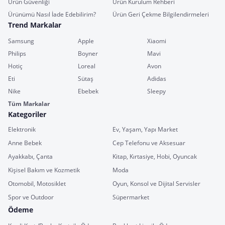
Ürün Güvenliği
Ürün Kurulum Rehberi
Ürünümü Nasıl İade Edebilirim?
Ürün Geri Çekme Bilgilendirmeleri
Trend Markalar
Samsung
Apple
Xiaomi
Philips
Boyner
Mavi
Hotiç
Loreal
Avon
Eti
Sütaş
Adidas
Nike
Ebebek
Sleepy
Tüm Markalar
Kategoriler
Elektronik
Ev, Yaşam, Yapı Market
Anne Bebek
Cep Telefonu ve Aksesuar
Ayakkabı, Çanta
Kitap, Kırtasiye, Hobi, Oyuncak
Kişisel Bakım ve Kozmetik
Moda
Otomobil, Motosiklet
Oyun, Konsol ve Dijital Servisler
Spor ve Outdoor
Süpermarket
Ödeme