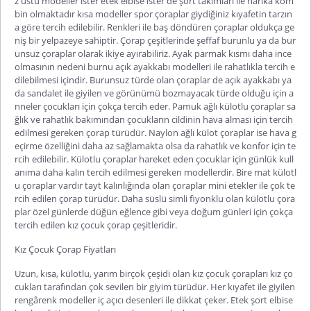
z üstü modeller ister etek elbise ister de şort takımları ile harika kom
bin olmaktadır kısa modeller spor çoraplar giydiğiniz kıyafetin tarzın
a göre tercih edilebilir. Renkleri ile baş döndüren çoraplar oldukça ge
niş bir yelpazeye sahiptir. Çorap çeşitlerinde şeffaf burunlu ya da bur
unsuz çoraplar olarak ikiye ayırabiliriz. Ayak parmak kısmı daha ince
olmasının nedeni burnu açık ayakkabı modelleri ile rahatlıkla tercih e
dilebilmesi içindir. Burunsuz türde olan çoraplar de açık ayakkabı ya
da sandalet ile giyilen ve görünümü bozmayacak türde olduğu için a
nneler çocukları için çokça tercih eder. Pamuk ağlı külotlu çoraplar sa
ğlık ve rahatlık bakımından çocukların cildinin hava alması için tercih
edilmesi gereken çorap türüdür. Naylon ağlı külot çoraplar ise hava g
eçirme özelliğini daha az sağlamakta olsa da rahatlık ve konfor için te
rcih edilebilir. Külotlu çoraplar hareket eden çocuklar için günlük kull
anıma daha kalın tercih edilmesi gereken modellerdir. Bire mat külotl
u çoraplar vardır tayt kalınlığında olan çoraplar mini etekler ile çok te
rcih edilen çorap türüdür. Daha süslü simli fiyonklu olan külotlu çora
plar özel günlerde düğün eğlence gibi veya doğum günleri için çokça
tercih edilen
kız çocuk çorap çeşitleri
dir.
Kız Çocuk Çorap Fiyatları
Uzun, kısa, külotlu, yarım birçok çeşidi olan kız çocuk çorapları kız ço
cukları tarafından çok sevilen bir giyim türüdür. Her kıyafet ile giyilen
rengârenk modeller iç açıcı desenleri ile dikkat çeker. Etek şort elbise