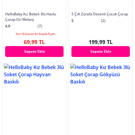
HelloBaby Kız Bebek 3lü Havlu
5 Çift Zürafa Desenli Çocuk Çorap
Çorap Gri Melanj
5
(2)
4.9
(7)
Son 10 Günün En Düşük Fiyatı
69,99 TL
199,99 TL
Sepete Ekle
Sepete Ekle