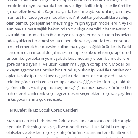
modellerdir aynı zamanda bambu ve diğer kalitede iplikler ile üretilm
iş modellerde vardır. Kaşınma ya da terletme gibi sorunlar çıkarmaya
n en üst kalitede çorap modelleridir. Antibakteriyel özelliklere sahip
olan bambu çoraplar her mevsim giyim için uygun modellerdir. Ayakl
arın hava alması sağlık bakımından oldukça önemlidir her mevsim h
ava aldıran ürünleri tercih etmeye özen göstermeliyiz. Hem kış ayları
nda ayakların terlemesi sonucu hem de yaz aylarında terleme sonuc
u nemi emerek her mevsim kullanıma uygun sağlıklı ürünlerdir. Farkl
ı bir ürün olan modal doğal malzemeli iplikler ile üretilen çorap türüd
ür bambu çorapların yumuşak dokusu nedeniyle bambu modellere
göre daha dayanıklı ve uzun kullanıma uygun çoraplardır. Modal ipli
k kayın ağacından üretilen bir üründür, viskon iplikleri ile üretilen çor
aplar ise okaliptüs ve kavak ağaçlarından üretilen çoraplardır. Mevsi
mlerine göre tercih edilen çoraplar ayak sağlığı ve konforu için olduk
ça önemlidir. Ayak yapınıza uygun sağlığınızı bozmayacak ürünleri te
rcih ederek canlı renk seçeneği ve desen seçenekleri ile çorap çeşitleri
ni kız çocuklarınız çok sevecek.
Her Kıyafet ile Kız Çocuk Çorap Çeşitleri
Kız çocukları için birbirinden farklı aksesuarlar arasında renkli çorapla
r yer alır. Pek çok çorap çeşidi ve modeli mevcuttur. Külotlu çoraplar
elbiseler ve etekler ile çok şık bir görünüm kazandırırken diz altı ve di