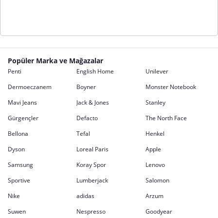
Popüler Marka ve Mağazalar
Penti
English Home
Unilever
Dermoeczanem
Boyner
Monster Notebook
Mavi Jeans
Jack & Jones
Stanley
Gürgençler
Defacto
The North Face
Bellona
Tefal
Henkel
Dyson
Loreal Paris
Apple
Samsung
Koray Spor
Lenovo
Sportive
Lumberjack
Salomon
Nike
adidas
Arzum
Suwen
Nespresso
Goodyear