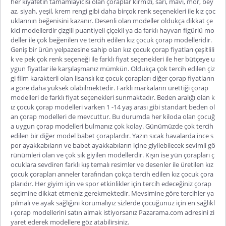
her kıyafetin tamamlayıcısı olan çoraplar kırmızı, sarı, mavi, mor, bey
az, siyah, yeşil, krem rengi gibi daha birçok renk seçenekleri ile kız çoc
uklarının beğenisini kazanır. Desenli olan modeller oldukça dikkat çe
kici modellerdir çizgili puantiyeli çiçekli ya da farklı hayvan figürlü mo
deller ile çok beğenilen ve tercih edilen kız çocuk çorap modelleridir.
Geniş bir ürün yelpazesine sahip olan
kız çocuk çorap fiyatları
çeşitlili
k ve pek çok renk seçeneği ile farklı fiyat seçenekleri ile her bütçeye u
ygun fiyatlar ile karşılaşmanız mümkün. Oldukça çok tercih edilen çiz
gi film karakterli olan lisanslı kız çocuk çorapları diğer çorap fiyatların
a göre daha yüksek olabilmektedir. Farklı markaların ürettiği çorap
modelleri de farklı fiyat seçenekleri sunmaktadır. Beden aralığı olan k
ız çocuk çorap modelleri varken 1 -14 yaş arası gibi standart beden ol
an çorap modelleri de mevcuttur. Bu durumda her kiloda olan çocuğ
a uygun çorap modelleri bulmanız çok kolay. Günümüzde çok tercih
edilen bir diğer model babet çoraplardır. Yazın sıcak havalarda ince s
por ayakkabıların ve babet ayakkabıların içine giyilebilecek sevimli gö
rünümleri olan ve çok sık giyilen modellerdir. Kışın ise yün çorapları ç
ocuklara sevdiren farklı kış temalı resimler ve desenler ile üretilen kız
çocuk çorapları anneler tarafından çokça tercih edilen kız çocuk çora
plarıdır. Her giyim için ve spor etkinlikler için tercih edeceğiniz çorap
seçimine dikkat etmeniz gerekmektedir. Mevsimine göre tercihler ya
pılmalı ve ayak sağlığını korumalıyız sizlerde çocuğunuz için en sağlıkl
ı çorap modellerini satın almak istiyorsanız Pazarama.com adresini zi
yaret ederek modellere göz atabilirsiniz.