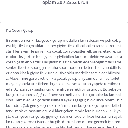
Toplam 20 / 2352 ürün
Kız Çocuk Çorap
Birbirinden renkli kız çocuk çorap modelleri farklı desen ve pek çok ç
eşitliliği ile kız çocuklarının her giyimi ile kullanılabilen tarzda üretilmi
ştir. Her giyim ile giyilen
kız çocuk
çorap çeşitleri
elbise ile, etek ile, pa
ntolon ile, şort ile her giyim ile giyilebilen farklı modelde ve uzunlukta
çorap çeşitleri vardır. Her giyimin altına tercih edebileceğiniz farklı de
senleri ile ister spor giyim daha spor modellerde tercihler yapabilir ist
er daha klasik giyim ile kurdeleli fiyonklu modeller tercih edebilirsini
z. Mevsimine göre üretilen kız çocuk çorapları yazın daha ince terlet
meyen yapıda üretilirken, kışın kalın ve sıcak tutan yapıda üretilmekt
edir. Ayrıca ayak sağlığı için önemli ve gerekli bir üründür. Bu sebeple
kız çocuklarının sağlığına önem vermeli ve kaliteli çoraplar kullanmalı
sınız. Tercih edilen çorabın kalitesi ayak sağlığı için oldukça önemli bir
konudur. Çok geniş seçenek imkânı sunan kız çocuk çorap modelleri
farklı renk ve tasarımları ile dikkat çeken modellerdir. Daha küçük ya
şta olan çocuklar çorap giymeyi sevmemekle birlikte her zaman ayak
larından çıkarmak isterler bu gibi durumların önüne geçmek için ren
kli ve çocuklara hitap eden çizgi film kahramanlı karakterlerden hayv