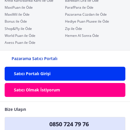
Kredi Kartı/Banka Kartı ile Öde
Bankkart Lira ile Öde
MaxiPuan ile Öde
ParafPara ile Öde
MaxiMil ile Öde
Pazarama Cüzdan ile Öde
Bonus ile Öde
Hediye Puan Pluxee ile Öde
Shop&Fly ile Öde
Zip ile Öde
World Puan ile Öde
Hemen Al Sonra Öde
Axess Puan ile Öde
Pazarama Satıcı Portalı
Satıcı Portalı Girişi
Satıcı Olmak İstiyorum
Bize Ulaşın
0850 724 79 76