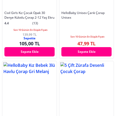
Civil Girls Kız Çocuk Opak 30
HelloBaby Unisex Çarık Çorap
Denye Külotlu Çorap 2-12 Yaş Ekru
Unisex
4.4
(13)
Son 10 Günün En Düşük Fiyatı
139,99 TL
Son 10 Günün En Düşük Fiyatı
Sepette
105,00 TL
47,99 TL
Sepete Ekle
Sepete Ekle