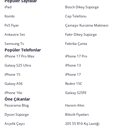
Popüler Sayfalar
iPad
Bosch Dikey Süpürge
Kombi
Cep Telefonu
Ps5 Fiyat
Çamaşır Kurutma Makinesi
Ankastre Set
Fakir Dikey Süpürge
Samsung Tv
Fabrika Çanta
Popüler Telefonlar
iPhone 17 Pro Max
iPhone 17 Pro
Galaxy S25 Ultra
iPhone 13
iPhone 15
iPhone 17
Galaxy A56
Redmi 15C
iPhone 16e
Galaxy S25FE
Öne Çıkanlar
Pazarama Blog
Harem Altın
Dyson Süpürge
Bilezik Fiyatları
Arçelik Çaycı
205 55 R16 Kış Lastiği