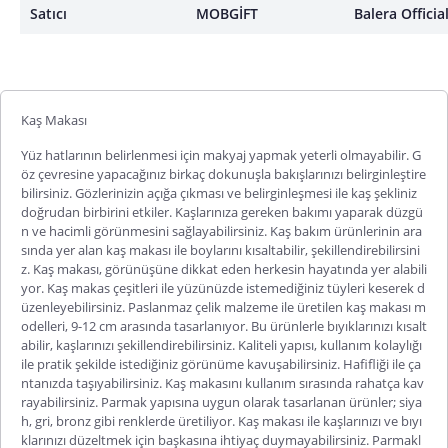
Satıcı
MOBGİFT
Balera Officia
Kaş Makası
Yüz hatlarının belirlenmesi için makyaj yapmak yeterli olmayabilir. G
öz çevresine yapacağınız birkaç dokunuşla bakışlarınızı belirginleştire
bilirsiniz. Gözlerinizin açığa çıkması ve belirginleşmesi ile kaş şekliniz
doğrudan birbirini etkiler. Kaşlarınıza gereken bakımı yaparak düzgü
n ve hacimli görünmesini sağlayabilirsiniz. Kaş bakım ürünlerinin ara
sında yer alan
kaş makası
ile boylarını kısaltabilir, şekillendirebilirsini
z. Kaş makası, görünüşüne dikkat eden herkesin hayatında yer alabili
yor.
Kaş makas çeşitleri
ile yüzünüzde istemediğiniz tüyleri keserek d
üzenleyebilirsiniz. Paslanmaz çelik malzeme ile üretilen kaş makası m
odelleri, 9-12 cm arasında tasarlanıyor. Bu ürünlerle bıyıklarınızı kısalt
abilir, kaşlarınızı şekillendirebilirsiniz. Kaliteli yapısı, kullanım kolaylığı
ile pratik şekilde istediğiniz görünüme kavuşabilirsiniz. Hafifliği ile ça
ntanızda taşıyabilirsiniz. Kaş makasını kullanım sırasında rahatça kav
rayabilirsiniz. Parmak yapısına uygun olarak tasarlanan ürünler; siya
h, gri, bronz gibi renklerde üretiliyor. Kaş makası ile kaşlarınızı ve bıyı
klarınızı düzeltmek için başkasına ihtiyaç duymayabilirsiniz. Parmakl