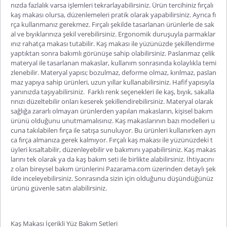
nızda fazlalık varsa işlemleri tekrarlayabilirsiniz. Ürün tercihiniz
fırçalı
kaş makası
olursa, düzenlemeleri pratik olarak yapabilirsiniz. Ayrıca fı
rça kullanmanız gerekmez. Fırçalı şekilde tasarlanan ürünlerle de sak
al ve bıyıklarınıza şekil verebilirsiniz. Ergonomik duruşuyla parmaklar
ınız rahatça makası tutabilir. Kaş makası ile yüzünüzde şekillendirme
yaptıktan sonra bakımlı görünüşe sahip olabilirsiniz. Paslanmaz çelik
materyal ile tasarlanan makaslar, kullanım sonrasında kolaylıkla temi
zlenebilir. Materyal yapısı; bozulmaz, deforme olmaz, kırılmaz, paslan
maz yapıya sahip ürünleri, uzun yıllar kullanabilirsiniz. Hafif yapısıyla
yanınızda taşıyabilirsiniz. Farklı renk seçenekleri ile kaş, bıyık, sakalla
rınızı düzeltebilir onları keserek şekillendirebilirsiniz. Materyal olarak
sağlığa zararlı olmayan ürünlerden yapılan makasların, kişisel bakım
ürünü olduğunu unutmamalısınız. Kaş makaslarının bazı modelleri u
cuna takılabilen fırça ile satışa sunuluyor. Bu ürünleri kullanırken ayrı
ca fırça almanıza gerek kalmıyor. Fırçalı kaş makası ile yüzünüzdeki t
üyleri kısaltabilir, düzenleyebilir ve bakımını yapabilirsiniz. Kaş makas
larını tek olarak ya da kaş bakım seti ile birlikte alabilirsiniz. İhtiyacını
z olan bireysel bakım ürünlerini Pazarama.com üzerinden detaylı şek
ilde inceleyebilirsiniz. Sonrasında sizin için olduğunu düşündüğünüz
ürünü güvenle satın alabilirsiniz.
Kaş Makası İçerikli Yüz Bakım Setleri