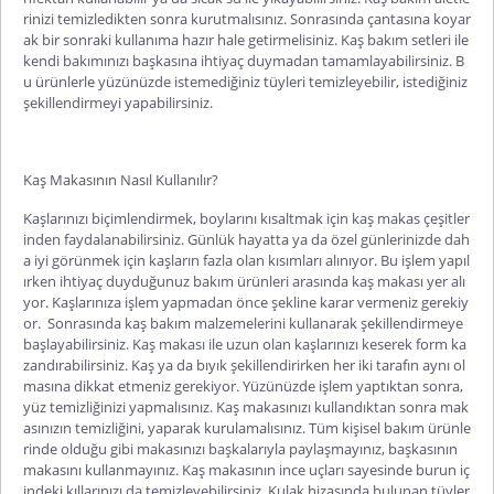
rinizi temizledikten sonra kurutmalısınız. Sonrasında çantasına koyar
ak bir sonraki kullanıma hazır hale getirmelisiniz. Kaş bakım setleri ile
kendi bakımınızı başkasına ihtiyaç duymadan tamamlayabilirsiniz. B
u ürünlerle yüzünüzde istemediğiniz tüyleri temizleyebilir, istediğiniz
şekillendirmeyi yapabilirsiniz.
Kaş Makasının Nasıl Kullanılır?
Kaşlarınızı biçimlendirmek, boylarını kısaltmak için kaş makas çeşitler
inden faydalanabilirsiniz. Günlük hayatta ya da özel günlerinizde dah
a iyi görünmek için kaşların fazla olan kısımları alınıyor. Bu işlem yapıl
ırken ihtiyaç duyduğunuz bakım ürünleri arasında kaş makası yer alı
yor. Kaşlarınıza işlem yapmadan önce şekline karar vermeniz gerekiy
or. Sonrasında kaş bakım malzemelerini kullanarak şekillendirmeye
başlayabilirsiniz. Kaş makası ile uzun olan kaşlarınızı keserek form ka
zandırabilirsiniz. Kaş ya da bıyık şekillendirirken her iki tarafın aynı ol
masına dikkat etmeniz gerekiyor. Yüzünüzde işlem yaptıktan sonra,
yüz temizliğinizi yapmalısınız. Kaş makasınızı kullandıktan sonra mak
asınızın temizliğini, yaparak kurulamalısınız. Tüm kişisel bakım ürünle
rinde olduğu gibi makasınızı başkalarıyla paylaşmayınız, başkasının
makasını kullanmayınız. Kaş makasının ince uçları sayesinde burun iç
indeki kıllarınızı da temizleyebilirsiniz. Kulak hizasında bulunan tüyler