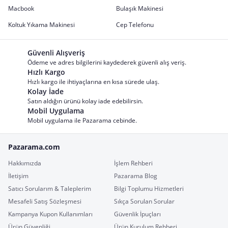
Macbook
Bulaşık Makinesi
Koltuk Yıkama Makinesi
Cep Telefonu
Güvenli Alışveriş
Ödeme ve adres bilgilerini kaydederek güvenli alış veriş.
Hızlı Kargo
Hızlı kargo ile ihtiyaçlarına en kısa sürede ulaş.
Kolay İade
Satın aldığın ürünü kolay iade edebilirsin.
Mobil Uygulama
Mobil uygulama ile Pazarama cebinde.
Pazarama.com
Hakkımızda
İşlem Rehberi
İletişim
Pazarama Blog
Satıcı Sorularım & Taleplerim
Bilgi Toplumu Hizmetleri
Mesafeli Satış Sözleşmesi
Sıkça Sorulan Sorular
Kampanya Kupon Kullanımları
Güvenlik İpuçları
Ürün Güvenliği
Ürün Kurulum Rehberi