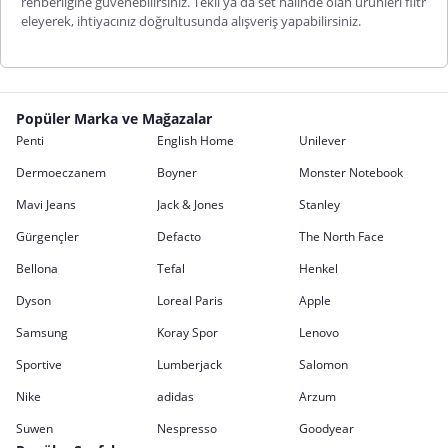
rehberliğine güvenebilirsiniz. Tekli ya da set halinde olan ürünleri filtr
eleyerek, ihtiyacınız doğrultusunda alışveriş yapabilirsiniz.
Popüler Marka ve Mağazalar
Penti
English Home
Unilever
Dermoeczanem
Boyner
Monster Notebook
Mavi Jeans
Jack & Jones
Stanley
Gürgençler
Defacto
The North Face
Bellona
Tefal
Henkel
Dyson
Loreal Paris
Apple
Samsung
Koray Spor
Lenovo
Sportive
Lumberjack
Salomon
Nike
adidas
Arzum
Suwen
Nespresso
Goodyear