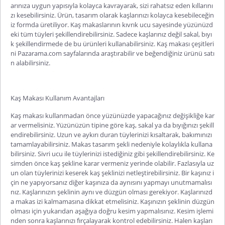
arınıza uygun yapısıyla kolayca kavrayarak, sizi rahatsız eden kıllarını
zı kesebilirsiniz. Ürün, tasarım olarak kaşlarınızı kolayca kesebileceğin
iz formda üretiliyor. Kaş makaslarının kıvrık ucu sayesinde yüzünüzd
eki tüm tüyleri şekillendirebilirsiniz. Sadece kaşlarınız değil sakal, bıyı
k şekillendirmede de bu ürünleri kullanabilirsiniz. Kaş makası çeşitleri
ni Pazarama.com sayfalarında araştırabilir ve beğendiğiniz ürünü satı
n alabilirsiniz.
Kaş Makası Kullanım Avantajları
Kaş makası kullanmadan önce yüzünüzde yapacağınız değişikliğe kar
ar vermelisiniz. Yüzünüzün tipine göre kaş, sakal ya da bıyığınızı şekill
endirebilirsiniz. Uzun ve aykırı duran tüylerinizi kısaltarak, bakımınızı
tamamlayabilirsiniz. Makas tasarım şekli nedeniyle kolaylıkla kullana
bilirsiniz. Sivri ucu ile tüylerinizi istediğiniz gibi şekillendirebilirsiniz. Ke
simden önce kaş şekline karar vermeniz yerinde olabilir. Fazlasıyla uz
un olan tüylerinizi keserek kaş şeklinizi netleştirebilirsiniz. Bir kaşınız i
çin ne yapıyorsanız diğer kaşınıza da aynısını yapmayı unutmamalısı
nız. Kaşlarınızın şeklinin aynı ve düzgün olması gerekiyor. Kaşlarınızd
a makas izi kalmamasına dikkat etmelisiniz. Kaşınızın şeklinin düzgün
olması için yukarıdan aşağıya doğru kesim yapmalısınız. Kesim işlemi
nden sonra kaşlarınızı fırçalayarak kontrol edebilirsiniz. Halen kaşları