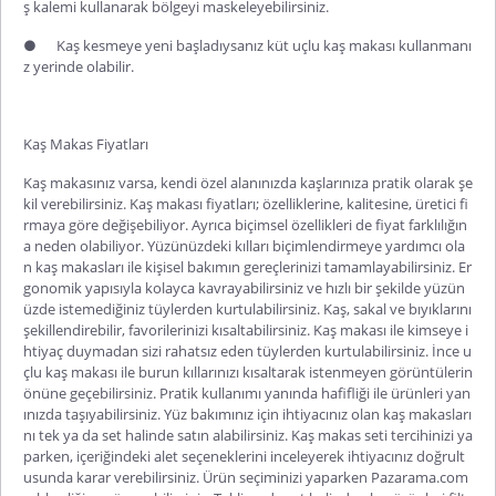
ş kalemi kullanarak bölgeyi maskeleyebilirsiniz.
●
Kaş kesmeye yeni başladıysanız küt uçlu kaş makası kullanmanı
z yerinde olabilir.
Kaş Makas Fiyatları
Kaş makasınız varsa, kendi özel alanınızda kaşlarınıza pratik olarak şe
kil verebilirsiniz.
Kaş makası fiyatları
; özelliklerine, kalitesine, üretici fi
rmaya göre değişebiliyor. Ayrıca biçimsel özellikleri de fiyat farklılığın
a neden olabiliyor. Yüzünüzdeki kılları biçimlendirmeye yardımcı ola
n kaş makasları ile kişisel bakımın gereçlerinizi tamamlayabilirsiniz. Er
gonomik yapısıyla kolayca kavrayabilirsiniz ve hızlı bir şekilde yüzün
üzde istemediğiniz tüylerden kurtulabilirsiniz. Kaş, sakal ve bıyıklarını
şekillendirebilir, favorilerinizi kısaltabilirsiniz. Kaş makası ile kimseye i
htiyaç duymadan sizi rahatsız eden tüylerden kurtulabilirsiniz. İnce u
çlu kaş makası ile burun kıllarınızı kısaltarak istenmeyen görüntülerin
önüne geçebilirsiniz. Pratik kullanımı yanında hafifliği ile ürünleri yan
ınızda taşıyabilirsiniz. Yüz bakımınız için ihtiyacınız olan kaş makasları
nı tek ya da set halinde satın alabilirsiniz. Kaş makas seti tercihinizi ya
parken, içeriğindeki alet seçeneklerini inceleyerek ihtiyacınız doğrult
usunda karar verebilirsiniz. Ürün seçiminizi yaparken Pazarama.com