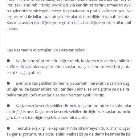
inizi şekillendirebilirsiniz. Kıvrık ucuyla kendinize zarar vermeden aykı
rı tüylerinizi temizleyebilirsiniz. Kaş makasının pratik kullanım şekli ve
ergonomisi ile kılları hızlı bir şekilde alarak temizliğinizi yapabilirsiniz.
Kaş makasınızı istediğiniz yere götürebilir, istediğiniz yerde kullanabil
irsiniz.
Kaş Kesmenin Avantajları Ve Dezavantajları
●
Kaş kesme yöntemlerini öğrenerek, kaşlarınızı düzenleyebilirsini
z. Güzellik salonlarına gitmeden kaşlarınızı şekillendirmeniz bütçeniz
e katkı sağlayabilir.
●
Evinizde kaş şekillendirmenizi yaparken, hareket ve zaman özg
ürlüğünü de kazanabilirsiniz. Randevu alma, salona gitme ya da sıra
bekleme gibi teferruatlarla zaman harcamayabilirsiniz.
●
Kaşlarınızı keserek şekillendirmek, kaşlarınızın biçimini kalıcı olar
ak değiştirmez. Kaşlarınızı keserek şekillendirdiğinizde kaşlarınız belir
gin, bakımlı istediğiniz şekilde kıvrımlı olabilir.
●
Tecrübe eksikliği ile kaş kesiminde istenmeyen durumlar oluşar
ak genel görüntünüz bozulabilir. Makas izi ya da derin kesimlerde ka