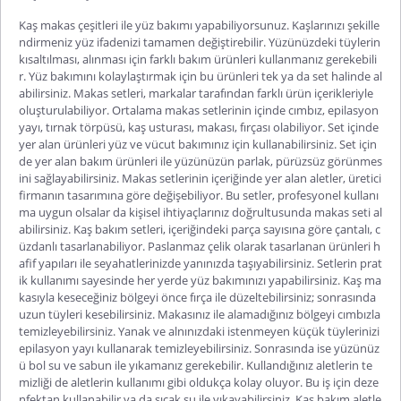
Kaş makas çeşitleri ile yüz bakımı yapabiliyorsunuz. Kaşlarınızı şekille
ndirmeniz yüz ifadenizi tamamen değiştirebilir. Yüzünüzdeki tüylerin
kısaltılması, alınması için farklı bakım ürünleri kullanmanız gerekebili
r. Yüz bakımını kolaylaştırmak için bu ürünleri tek ya da set halinde al
abilirsiniz. Makas setleri, markalar tarafından farklı ürün içerikleriyle
oluşturulabiliyor. Ortalama makas setlerinin içinde cımbız, epilasyon
yayı, tırnak törpüsü, kaş usturası, makası, fırçası olabiliyor. Set içinde
yer alan ürünleri yüz ve vücut bakımınız için kullanabilirsiniz. Set için
de yer alan bakım ürünleri ile yüzünüzün parlak, pürüzsüz görünmes
ini sağlayabilirsiniz. Makas setlerinin içeriğinde yer alan aletler, üretici
firmanın tasarımına göre değişebiliyor. Bu setler, profesyonel kullanı
ma uygun olsalar da kişisel ihtiyaçlarınız doğrultusunda makas seti al
abilirsiniz.
Kaş bakım setleri
, içeriğindeki parça sayısına göre çantalı, c
üzdanlı tasarlanabiliyor. Paslanmaz çelik olarak tasarlanan ürünleri h
afif yapıları ile seyahatlerinizde yanınızda taşıyabilirsiniz. Setlerin prat
ik kullanımı sayesinde her yerde yüz bakımınızı yapabilirsiniz. Kaş ma
kasıyla keseceğiniz bölgeyi önce fırça ile düzeltebilirsiniz; sonrasında
uzun tüyleri kesebilirsiniz. Makasınız ile alamadığınız bölgeyi cımbızla
temizleyebilirsiniz. Yanak ve alnınızdaki istenmeyen küçük tüylerinizi
epilasyon yayı kullanarak temizleyebilirsiniz. Sonrasında ise yüzünüz
ü bol su ve sabun ile yıkamanız gerekebilir. Kullandığınız aletlerin te
mizliği de aletlerin kullanımı gibi oldukça kolay oluyor. Bu iş için deze
nfektan kullanabilir ya da sıcak su ile yıkayabilirsiniz. Kaş bakım aletle