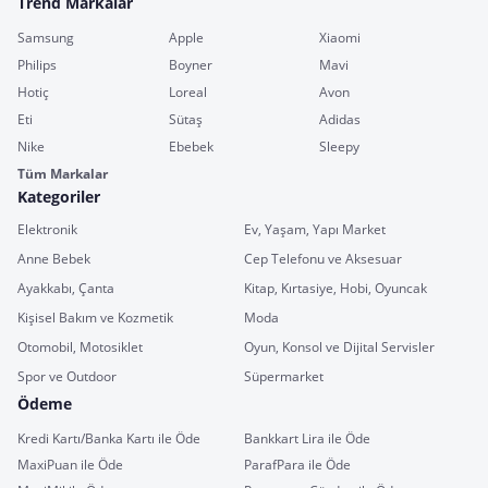
Trend Markalar
Samsung
Apple
Xiaomi
Philips
Boyner
Mavi
Hotiç
Loreal
Avon
Eti
Sütaş
Adidas
Nike
Ebebek
Sleepy
Tüm Markalar
Kategoriler
Elektronik
Ev, Yaşam, Yapı Market
Anne Bebek
Cep Telefonu ve Aksesuar
Ayakkabı, Çanta
Kitap, Kırtasiye, Hobi, Oyuncak
Kişisel Bakım ve Kozmetik
Moda
Otomobil, Motosiklet
Oyun, Konsol ve Dijital Servisler
Spor ve Outdoor
Süpermarket
Ödeme
Kredi Kartı/Banka Kartı ile Öde
Bankkart Lira ile Öde
MaxiPuan ile Öde
ParafPara ile Öde