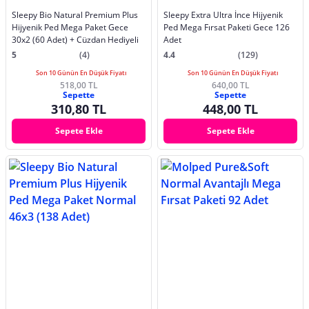
Sleepy Bio Natural Premium Plus
Sleepy Extra Ultra İnce Hijyenik
Hijyenik Ped Mega Paket Gece
Ped Mega Fırsat Paketi Gece 126
30x2 (60 Adet) + Cüzdan Hediyeli
Adet
5
(4)
4.4
(129)
Son 10 Günün En Düşük Fiyatı
Son 10 Günün En Düşük Fiyatı
518,00 TL
640,00 TL
Sepette
Sepette
310,80 TL
448,00 TL
Sepete Ekle
Sepete Ekle