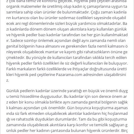
z çok daha temiz ve konforlu geçecek.
Hijyenik ped çeşitleri
arasında
organik malzemeler ile üretilmiş olup kadın iç çamaşırlarına uygun ta
sarımlara sahip olan ürünler de bulunmaktadır. Çoğu zaman kadınla
rın kurtarıcısı olan bu ürünler sızdırmaz özellikleri sayesinde oluşabil
ecek ani regl dönemlerinde sizleri büyük yardımcısı olmaktadırlar. Ba
zı kadınlarda dönem dönem oluşan akıntılara karşı kullanılan günlük
ve hijyenik pedler bazı kadınlar tarafından ise her gün kullanılmaktad
ır. Sadece sızıntıyı önlemek açısından değil aynı zamanda nemli olan
genital bölgenin hava almasını ve gerekenden fazla nemli kalmasını ö
nleyerek oluşabilecek mantar ve kaşıntı gibi rahatsızlıkların önüne ge
çmektedir. Bu yönüyle de kullanıcıları tarafından sıklıkla tercih edilen
hijyenik pedler farklı özellikleri ile siz değerli kullanıcıları ile buluşuyor.
Farklı markaların farklı özelliklerde ve ihtiyaçlar doğrultusunda üretti
kleri
hijyenik ped çeşitleri
ne Pazarama.com adresinden ulaşabilirsini
z.
Günlük pedlerin kadınlar üzerinde yarattığı en büyük ve önemli duyg
u temiz hissedilme duygusudur. Bu kadınlar için son derece önem ar
z eden bir konu olmakla birlikte aynı zamanda genital bölgenin sağlık
lı kalması açısından çok önemlidir. Gün boyunca koşuşturma aşamas
ında siz fark etmeden oluşabilecek akıntılar kadınların hiç hoşlanmad
ığı ve rahatsızlık duydukları durumlardır. Tam da bu gibi koşuşturma
zamanında oluşabilecek akıntılara karşı konfor ve temizlik sağlayan g
ünlük pedler her kadının çantasında bulunan hijyenik ürünlerdir. Birç