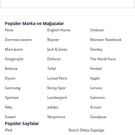
Popüler Marka ve Mağazalar
Penti
English Home
Unilever
Dermoeczanem
Boyner
Monster Notebook
Mavi Jeans
Jack & Jones
Stanley
Gürgençler
Defacto
The North Face
Bellona
Tefal
Henkel
Dyson
Loreal Paris
Apple
Samsung
Koray Spor
Lenovo
Sportive
Lumberjack
Salomon
Nike
adidas
Arzum
Suwen
Nespresso
Goodyear
Popüler Sayfalar
iPad
Bosch Dikey Süpürge