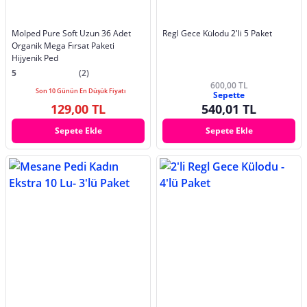
Molped Pure Soft Uzun 36 Adet
Regl Gece Külodu 2'li 5 Paket
Organik Mega Fırsat Paketi
Hijyenik Ped
5
(2)
600,00 TL
Son 10 Günün En Düşük Fiyatı
Sepette
129,00 TL
540,01 TL
Sepete Ekle
Sepete Ekle