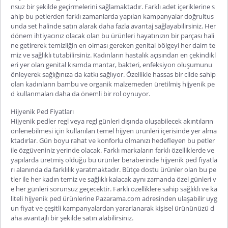
nsuz bir şekilde geçirmelerini sağlamaktadır. Farklı adet içeriklerine s
ahip bu petlerden farklı zamanlarda yapılan kampanyalar doğrultus
unda set halinde satın alarak daha fazla avantaj sağlayabilirsiniz. Her
dönem ihtiyacınız olacak olan bu ürünleri hayatınızın bir parçası hali
ne getirerek temizliğin en olması gereken genital bölgeyi her daim te
miz ve sağlıklı tutabilirsiniz. Kadınların hastalık açısından en çekindikl
eri yer olan genital kısımda mantar, bakteri, enfeksiyon oluşumunu
önleyerek sağlığınıza da katkı sağlıyor. Özellikle hassas bir cilde sahip
olan kadınların bambu ve organik malzemeden üretilmiş hijyenik pe
d kullanmaları daha da önemli bir rol oynuyor.
Hijyenik Ped Fiyatları
Hijyenik pedler regl veya regl günleri dışında oluşabilecek akıntıların
önlenebilmesi için kullanılan temel hijyen ürünleri içerisinde yer alma
ktadırlar. Gün boyu rahat ve konforlu olmanızı hedefleyen bu petler
ile özgüveniniz yerinde olacak. Farklı markaların farklı özelliklerde ve
yapılarda üretmiş olduğu bu ürünler beraberinde
hijyenik ped fiyatla
rı
alanında da farklılık yaratmaktadır. Bütçe dostu ürünler olan bu pe
tler ile her kadın temiz ve sağlıklı kalacak aynı zamanda özel günleri v
e her günleri sorunsuz geçecektir. Farklı özelliklere sahip sağlıklı ve ka
liteli hijyenik ped ürünlerine Pazarama.com adresinden ulaşabilir uyg
un fiyat ve çeşitli kampanyalardan yararlanarak kişisel ürününüzü d
aha avantajlı bir şekilde satın alabilirsiniz.