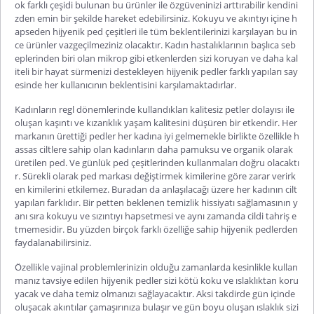
ok farklı çeşidi bulunan bu ürünler ile özgüveninizi arttırabilir kendini
zden emin bir şekilde hareket edebilirsiniz. Kokuyu ve akıntıyı içine h
apseden hijyenik ped çeşitleri ile tüm beklentilerinizi karşılayan bu in
ce ürünler vazgeçilmeziniz olacaktır. Kadın hastalıklarının başlıca seb
eplerinden biri olan mikrop gibi etkenlerden sizi koruyan ve daha kal
iteli bir hayat sürmenizi destekleyen hijyenik pedler farklı yapıları say
esinde her kullanıcının beklentisini karşılamaktadırlar.
Kadınların regl dönemlerinde kullandıkları kalitesiz petler dolayısı ile
oluşan kaşıntı ve kızarıklık yaşam kalitesini düşüren bir etkendir. Her
markanın ürettiği pedler her kadına iyi gelmemekle birlikte özellikle h
assas ciltlere sahip olan kadınların daha pamuksu ve organik olarak
üretilen ped. Ve günlük ped çeşitlerinden kullanmaları doğru olacaktı
r. Sürekli olarak ped markası değiştirmek kimilerine göre zarar verirk
en kimilerini etkilemez. Buradan da anlaşılacağı üzere her kadının cilt
yapıları farklıdır. Bir petten beklenen temizlik hissiyatı sağlamasının y
anı sıra kokuyu ve sızıntıyı hapsetmesi ve aynı zamanda cildi tahriş e
tmemesidir. Bu yüzden birçok farklı özelliğe sahip hijyenik pedlerden
faydalanabilirsiniz.
Özellikle vajinal problemlerinizin olduğu zamanlarda kesinlikle kullan
manız tavsiye edilen hijyenik pedler sizi kötü koku ve ıslaklıktan koru
yacak ve daha temiz olmanızı sağlayacaktır. Aksi takdirde gün içinde
oluşacak akıntılar çamaşırınıza bulaşır ve gün boyu oluşan ıslaklık sizi