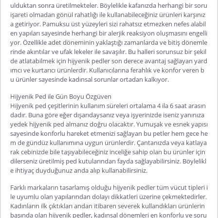
ulduktan sonra üretilmekteler. Böylelikle kafanızda herhangi bir soru
işareti olmadan gönül rahatlığı ile kullanabileceğiniz ürünleri karşınız
a getiriyor. Pamuksu üst yüzeyleri sizi rahatsız etmezken nefes alabil
en yapıları sayesinde herhangi bir alerjik reaksiyon oluşmasını engelli
yor. Özellikle adet döneminin yaklaştığı zamanlarda ve bitiş dönemle
rinde akıntılar ve ufak lekeler ile savaşılır. Bu halleri sorunsuz bir şekil
de atlatabilmek için hijyenik pedler son derece avantaj sağlayan yard
ımcı ve kurtarıcı ürünlerdir. Kullanıcılarına ferahlık ve konfor veren b
u ürünler sayesinde kadınsal sorunlar ortadan kalkıyor.
Hijyenik Ped ile Gün Boyu Özgüven
Hijyenik ped çeşitleri
nin kullanım süreleri ortalama 4 ila 6 saat arasın
dadır. Buna göre eğer dışarıdaysanız veya işyerinizde iseniz yanınıza
yedek hijyenik ped almanız doğru olacaktır. Yumuşak ve esnek yapısı
sayesinde konforlu hareket etmenizi sağlayan bu petler hem gece he
m de gündüz kullanımına uygun ürünlerdir. Çantanızda veya katlaya
rak cebinizde bile taşıyabileceğiniz inceliğe sahip olan bu ürünler için
dilerseniz üretilmiş ped kutularından fayda sağlayabilirsiniz. Böylelikl
e ihtiyaç duyduğunuz anda alıp kullanabilirsiniz.
Farklı markaların tasarlamış olduğu hijyenik pedler tüm vücut tipleri i
le uyumlu olan yapılarından dolayı dikkatleri üzerine çekmektedirler.
Kadınların ilk çıktıkları andan itibaren severek kullandıkları ürünlerin
başında olan hijyenik pedler, kadınsal dönemleri en konforlu ve soru