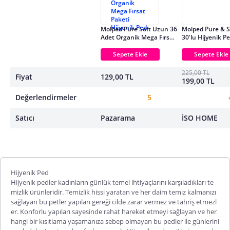
Molped Pure Soft Uzun 36
Molped Pure & S
Adet Organik Mega Fırsat
30'lu Hijyenik P
Paketi Hijyenik Ped
Sepete Ekle
Sepete Ekle
225,00 TL
Fiyat
129,00 TL
199,00 TL
Değerlendirmeler
5
Satıcı
Pazarama
İSO HOME
Hijyenik Ped
Hijyenik pedler kadınların günlük temel ihtiyaçlarını karşıladıkları te
mizlik ürünleridir. Temizlik hissi yaratan ve her daim temiz kalmanızı
sağlayan bu petler yapıları gereği cilde zarar vermez ve tahriş etmezl
er. Konforlu yapıları sayesinde rahat hareket etmeyi sağlayan ve her
hangi bir kısıtlama yaşamanıza sebep olmayan bu pedler ile günlerini