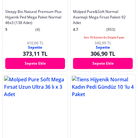
Sleepy Bio Natural Premium Plus
Molped Pure&Soft Normal
Hijyenik Ped Mega Paket Normal
Avantajlı Mega Fırsat Paketi 92
46x3 (138 Adet)
Adet
5
(4)
4.7
(953)
Son 10 Günün En Düşük Fiyatı
410,00 TL
340,99 TL
Sepette
Sepette
373,11 TL
306,90 TL
Sepete Ekle
Sepete Ekle