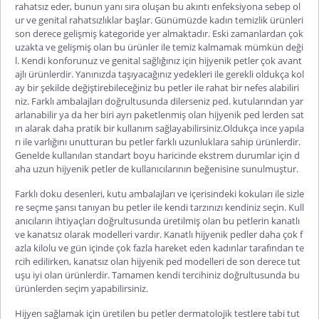
rahatsız eder, bunun yanı sıra oluşan bu akıntı enfeksiyona sebep ol
ur ve genital rahatsızlıklar başlar. Günümüzde kadın temizlik ürünleri
son derece gelişmiş kategoride yer almaktadır. Eski zamanlardan çok
uzakta ve gelişmiş olan bu ürünler ile temiz kalmamak mümkün deği
l. Kendi konforunuz ve genital sağlığınız için hijyenik petler çok avant
ajlı ürünlerdir. Yanınızda taşıyacağınız yedekleri ile gerekli oldukça kol
ay bir şekilde değiştirebileceğiniz bu petler ile rahat bir nefes alabiliri
niz. Farklı ambalajları doğrultusunda dilerseniz ped. kutularından yar
arlanabilir ya da her biri ayrı paketlenmiş olan hijyenik ped lerden sat
ın alarak daha pratik bir kullanım sağlayabilirsiniz.Oldukça ince yapıla
rı ile varlığını unutturan bu petler farklı uzunluklara sahip ürünlerdir.
Genelde kullanılan standart boyu haricinde ekstrem durumlar için d
aha uzun hijyenik petler de kullanıcılarının beğenisine sunulmuştur.
Farklı doku desenleri, kutu ambalajları ve içerisindeki kokuları ile sizle
re seçme şansı tanıyan bu petler ile kendi tarzınızı kendiniz seçin. Kull
anıcıların ihtiyaçları doğrultusunda üretilmiş olan bu petlerin kanatlı
ve kanatsız olarak modelleri vardır. Kanatlı hijyenik pedler daha çok f
azla kilolu ve gün içinde çok fazla hareket eden kadınlar tarafından te
rcih edilirken, kanatsız olan hijyenik ped modelleri de son derece tut
uşu iyi olan ürünlerdir. Tamamen kendi tercihiniz doğrultusunda bu
ürünlerden seçim yapabilirsiniz.
Hijyen sağlamak için üretilen bu petler dermatolojik testlere tabi tut