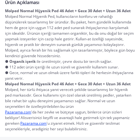
Ürün Açıklaması
Molped Normal Hijyenik Ped 46 Adet + Gece 30 Adet + Uzun 36 Adet
Molped Normal Hijyenik Ped, kullanıcıların konforu ve rahatlığı 
düşünülerek tasarlanmış bir üründür. Bu paket, hem gündelik kullanımda 
hem de gece için uygun 112 adet ped sunarak ihtiyaçlarınızı karşılamak 
için idealdir. Ürünün içeriği tamamen organiktir, bu da onu doğal bir seçim 
yapmak isteyenler için cazip hale getirir. Kullan-at özelliği sayesinde, 
hijyenik ve pratik bir deneyim sunarak günlük yaşamınızı kolaylaştırır. 
Molped, ayrıca ferah bir his sağlamak için tasarlanmıştır, böylece gün boyu 
kendinizi güvende hissedersiniz.
●
Organik içerik
ile üretilmiştir, çevre dostu bir tercih sağlar.
● 112 adet ürün içeriği ile uzun süreli ve güvenilir kullanım sunar.
● Gece, normal ve uzun olmak üzere farklı tipleri ile herkesin ihtiyaçlarına
yanıt verir.
Molped Normal Hijyenik Ped 46 Adet + Gece 30 Adet + Uzun 36 Adet
Molped, her türlü ihtiyaca yanıt verecek şekilde tasarlanmış bir hijyenik 
ped markasıdır. Gece kullanımı için özel olarak üretilmiş pedler, yatarken 
bile rahat bir uyku deneyimi yaşamanızı sağlar. Normal ve uzun 
seçenekleri ile özelleştirilebilen bu ürün
Pazarama.com
'da her zevke ve bütçeye uygun, binlerce ürün sizleri 
bekliyor! Alisverisinizi keyifli ve avantajli hale getirmek için tek yapmaniz 
gereken 
Pazarama.com
'u ziyaret etmek. Hizli ve güvenilir teslimat 
seçenekleriyle, aradiginiz her seyi bulabilirsiniz.