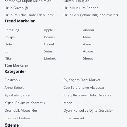
Kampanya Kupon Kullanımları
Güvenlik İpuçları
Ürün Güvenliği
Ürün Kurulum Rehberi
Ürünümü Nasıl İade Edebilirim?
Ürün Geri Çekme Bilgilendirmeleri
Trend Markalar
Samsung
Apple
Xiaomi
Philips
Boyner
Mavi
Hotiç
Loreal
Avon
Eti
Sütaş
Adidas
Nike
Ebebek
Sleepy
Tüm Markalar
Kategoriler
Elektronik
Ev, Yaşam, Yapı Market
Anne Bebek
Cep Telefonu ve Aksesuar
Ayakkabı, Çanta
Kitap, Kırtasiye, Hobi, Oyuncak
Kişisel Bakım ve Kozmetik
Moda
Otomobil, Motosiklet
Oyun, Konsol ve Dijital Servisler
Spor ve Outdoor
Süpermarket
Ödeme