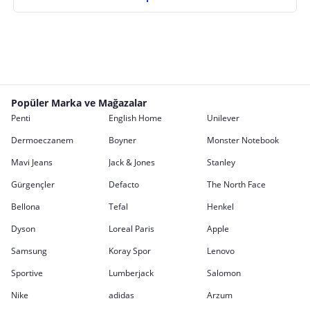
Popüler Marka ve Mağazalar
Penti
English Home
Unilever
Dermoeczanem
Boyner
Monster Notebook
Mavi Jeans
Jack & Jones
Stanley
Gürgençler
Defacto
The North Face
Bellona
Tefal
Henkel
Dyson
Loreal Paris
Apple
Samsung
Koray Spor
Lenovo
Sportive
Lumberjack
Salomon
Nike
adidas
Arzum