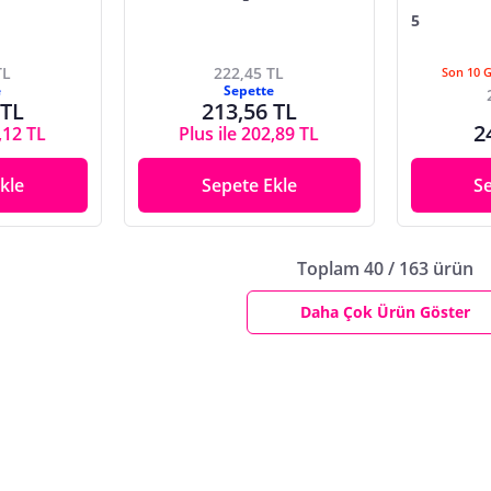
5
TL
222,45 TL
Son 10 
e
Sepette
 TL
213,56 TL
2
,12 TL
Plus ile 202,89 TL
kle
Sepete Ekle
S
Toplam 40 / 163 ürün
Daha Çok Ürün Göster