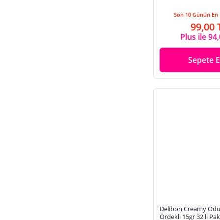
Son 10 Günün En 
99,00 
Plus ile 94
Sepete E
Delibon Creamy Ödü
Ördekli 15gr 32 li Pa