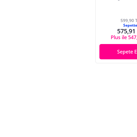
599,90 
Sepett
575,91
Plus ile 547
Sepete E