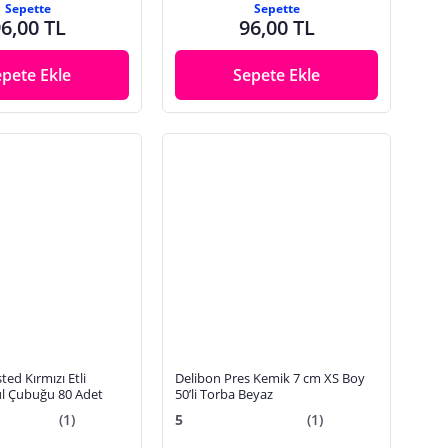
Sepette
Sepette
6,00 TL
96,00 TL
epete Ekle
Sepete Ekle
ted Kırmızı Etli
Delibon Pres Kemik 7 cm XS Boy
ül Çubuğu 80 Adet
50’li Torba Beyaz
(1)
5
(1)