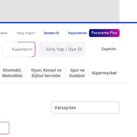
Pazarama Plus
satlar
Satış Yapın!
Destek Ol
Favorilerim
Giriş Yap / Üye Ol
Sepetim
Kuponlarım
Otomobil,
Oyun, Konsol ve
Spor ve
Süpermarket
Motosiklet
Dijital Servisler
Outdoor
Varsayılan