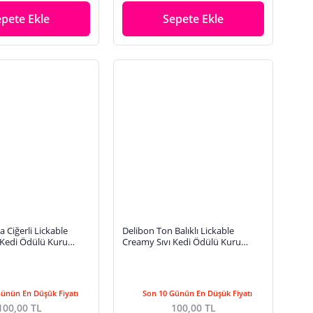
epete Ekle
Sepete Ekle
 Ciğerli Lickable
Delibon Ton Balıklı Lickable
 Kedi Ödülü Kuru
Creamy Sıvı Kedi Ödülü Kuru
Sosu 5 Adet
Mama Üstü Sosu 5 Adet
Günün En Düşük Fiyatı
Son 10 Günün En Düşük Fiyatı
100,00 TL
100,00 TL