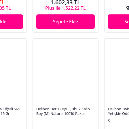
TL
1.602,33 TL
9
,05 TL
Plus ile 1.522,22 TL
kle
Sepete Ekle
S
Ciğerli Sıvı
Delibon Deri Burgu Çubuk Kalın
Delibon Twis
x15 Gr
Boy (M) Naturel 100'lü Paket
Yetişkin Öd
5