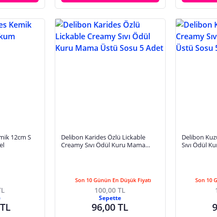
emik 12cm S
Delibon Karides Özlü Lickable
Delibon Kuzu
el
Creamy Sıvı Ödül Kuru Mama
Sıvı Ödül K
Üstü Sosu 5 Adet
Adet
Son 10 Günün En Düşük Fiyatı
Son 10 
TL
100,00 TL
e
Sepette
 TL
96,00 TL
9