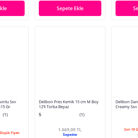
kle
Sepete Ekle
S
onlu Sıvı
Delibon Pres Kemik 15 cm M Boy
Delibon Dana
x15 Gr
12’li Torba Beyaz
Creamy Sıvı
Mama Üstü 
(1)
5
(1)
1.669,09 TL
Son 10 
Düşük Fiyatı
Sepette