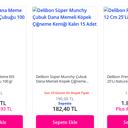
eme Etli
Delibon Süper Munchy Çubuk
Delibon Pre
u 100 gr
Dana Memeli Köpek Çiğneme
25'Li Nature
Kemiği Kalın 15 Adet
TL
1
Son 10 Günün En Düşük Fiyatı
e
190,00 TL
 TL
1.
Sepette
182,40 TL
,93 TL
Plus i
kle
Sepete Ekle
S