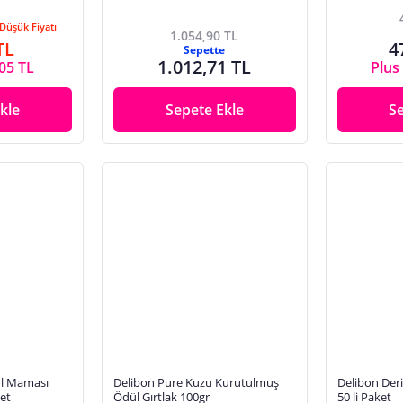
Düşük Fiyatı
1.054,90 TL
TL
4
Sepette
1.012,71 TL
,05 TL
Plus 
kle
Sepete Ekle
S
l Maması
Delibon Pure Kuzu Kurutulmuş
Delibon De
ket
Ödül Gırtlak 100gr
50 li Paket