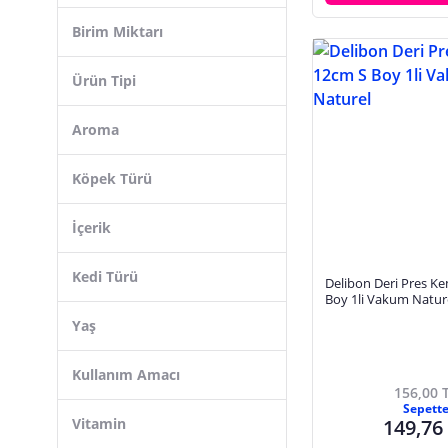
Birim Miktarı
Ürün Tipi
Aroma
Köpek Türü
İçerik
Kedi Türü
Delibon Deri Pres K
Boy 1li Vakum Natur
Yaş
Kullanım Amacı
156,00 
Sepett
Vitamin
149,76