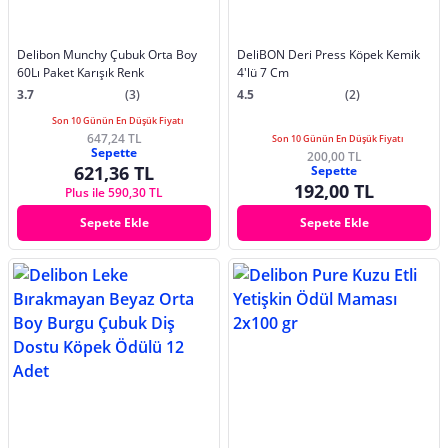
Delibon Munchy Çubuk Orta Boy
DeliBON Deri Press Köpek Kemik
60Lı Paket Karışık Renk
4'lü 7 Cm
3.7
(3)
4.5
(2)
Son 10 Günün En Düşük Fiyatı
647,24 TL
Son 10 Günün En Düşük Fiyatı
Sepette
200,00 TL
621,36 TL
Sepette
192,00 TL
Plus ile 590,30 TL
Sepete Ekle
Sepete Ekle