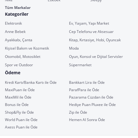
Tüm Markalar
Kategoriler
Elektronik
Ev, Yaşam, Yapı Market
Anne Bebek
Cep Telefonu ve Aksesuar
Ayakkabı, Çanta
Kitap, Kırtasiye, Hobi, Oyuncak
Kişisel Bakım ve Kozmetik
Moda
Otomobil, Motosiklet
Oyun, Konsol ve Dijital Servisler
Spor ve Outdoor
Süpermarket
Ödeme
Kredi Kartı/Banka Kartı ile Öde
Bankkart Lira ile Öde
MaxiPuan ile Öde
ParafPara ile Öde
MaxiMil ile Öde
Pazarama Cüzdan ile Öde
Bonus ile Öde
Hediye Puan Pluxee ile Öde
Shop&Fly ile Öde
Zip ile Öde
World Puan ile Öde
Hemen Al Sonra Öde
Axess Puan ile Öde