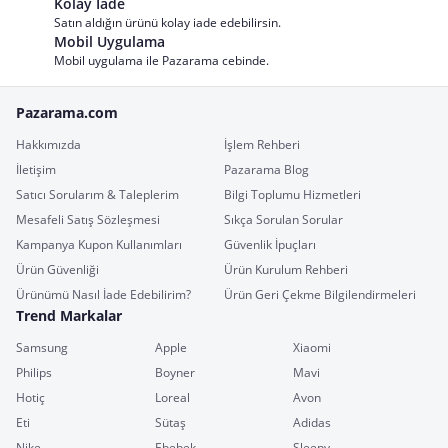
Kolay İade
Satın aldığın ürünü kolay iade edebilirsin.
Mobil Uygulama
Mobil uygulama ile Pazarama cebinde.
Pazarama.com
Hakkımızda
İşlem Rehberi
İletişim
Pazarama Blog
Satıcı Sorularım & Taleplerim
Bilgi Toplumu Hizmetleri
Mesafeli Satış Sözleşmesi
Sıkça Sorulan Sorular
Kampanya Kupon Kullanımları
Güvenlik İpuçları
Ürün Güvenliği
Ürün Kurulum Rehberi
Ürünümü Nasıl İade Edebilirim?
Ürün Geri Çekme Bilgilendirmeleri
Trend Markalar
Samsung
Apple
Xiaomi
Philips
Boyner
Mavi
Hotiç
Loreal
Avon
Eti
Sütaş
Adidas
Nike
Ebebek
Sleepy