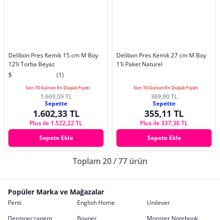
Delibon Pres Kemik 15 cm M Boy
Delibon Pres Kemik 27 cm M Boy
12’li Torba Beyaz
1’li Paket Naturel
5
(1)
Son 10 Günün En Düşük Fiyatı
Son 10 Günün En Düşük Fiyatı
1.669,09 TL
369,90 TL
Sepette
Sepette
1.602,33 TL
355,11 TL
Plus ile 1.522,22 TL
Plus ile 337,36 TL
Sepete Ekle
Sepete Ekle
Toplam 20 / 77 ürün
Popüler Marka ve Mağazalar
Penti
English Home
Unilever
Dermoeczanem
Boyner
Monster Notebook