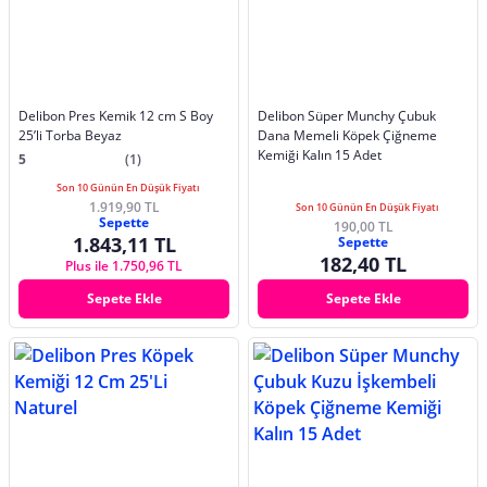
Delibon Pres Kemik 12 cm S Boy
Delibon Süper Munchy Çubuk
25’li Torba Beyaz
Dana Memeli Köpek Çiğneme
Kemiği Kalın 15 Adet
5
(1)
Son 10 Günün En Düşük Fiyatı
1.919,90 TL
Son 10 Günün En Düşük Fiyatı
Sepette
190,00 TL
1.843,11 TL
Sepette
182,40 TL
Plus ile 1.750,96 TL
Sepete Ekle
Sepete Ekle