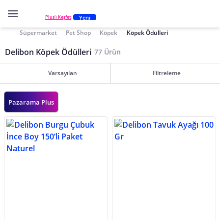
Yeni
Plus'ı Keşfet
Süpermarket
Pet Shop
Köpek
Köpek Ödülleri
Delibon Köpek Ödülleri
77 Ürün
Varsayılan
Filtreleme
Pazarama Plus