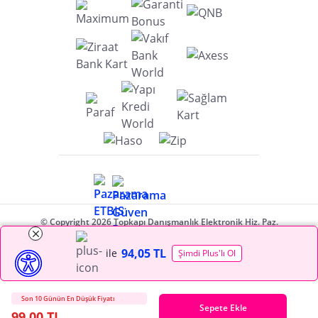
© Copyright 2026 Topkapı Danışmanlık Elektronik Hiz. Paz.
Tic. A.Ş. Her hakkı saklıdır.
Üyelik Sözleşmesi
|
Gizlilik Politikası
|
Çerez Politikası
94,05 TL
ile
Şimdi Plus'lı Ol
Son 10 Günün En Düşük Fiyatı
Sepete Ekle
99,00 TL