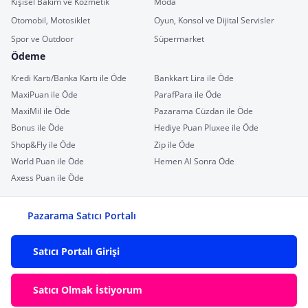
Kişisel Bakım ve Kozmetik
Moda
Otomobil, Motosiklet
Oyun, Konsol ve Dijital Servisler
Spor ve Outdoor
Süpermarket
Ödeme
Kredi Kartı/Banka Kartı ile Öde
Bankkart Lira ile Öde
MaxiPuan ile Öde
ParafPara ile Öde
MaxiMil ile Öde
Pazarama Cüzdan ile Öde
Bonus ile Öde
Hediye Puan Pluxee ile Öde
Shop&Fly ile Öde
Zip ile Öde
World Puan ile Öde
Hemen Al Sonra Öde
Axess Puan ile Öde
Pazarama Satıcı Portalı
Satıcı Portalı Girişi
Satıcı Olmak İstiyorum