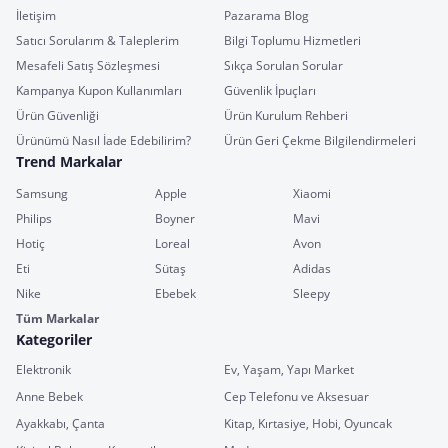
İletişim
Pazarama Blog
Satıcı Sorularım & Taleplerim
Bilgi Toplumu Hizmetleri
Mesafeli Satış Sözleşmesi
Sıkça Sorulan Sorular
Kampanya Kupon Kullanımları
Güvenlik İpuçları
Ürün Güvenliği
Ürün Kurulum Rehberi
Ürünümü Nasıl İade Edebilirim?
Ürün Geri Çekme Bilgilendirmeleri
Trend Markalar
Samsung
Apple
Xiaomi
Philips
Boyner
Mavi
Hotiç
Loreal
Avon
Eti
Sütaş
Adidas
Nike
Ebebek
Sleepy
Tüm Markalar
Kategoriler
Elektronik
Ev, Yaşam, Yapı Market
Anne Bebek
Cep Telefonu ve Aksesuar
Ayakkabı, Çanta
Kitap, Kırtasiye, Hobi, Oyuncak