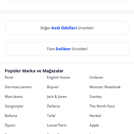
Diğer
Kedi Ödülleri
Ürünleri
Tüm
Delibon
Ürünleri
Popüler Marka ve Mağazalar
Penti
English Home
Unilever
Dermoeczanem
Boyner
Monster Notebook
Mavi Jeans
Jack & Jones
Stanley
Gürgençler
Defacto
The North Face
Bellona
Tefal
Henkel
Dyson
Loreal Paris
Apple