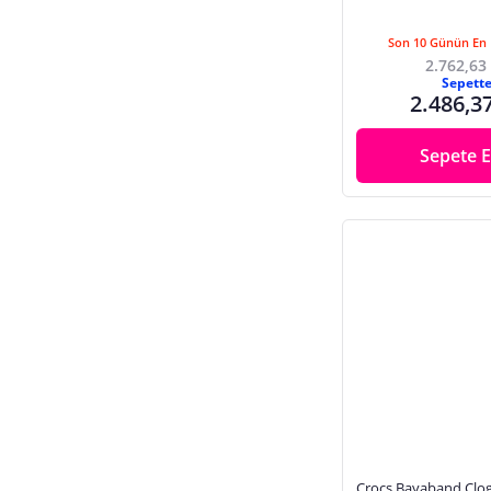
Son 10 Günün En 
2.762,63
Sepett
2.486,3
Sepete E
Crocs Bayaband Clog