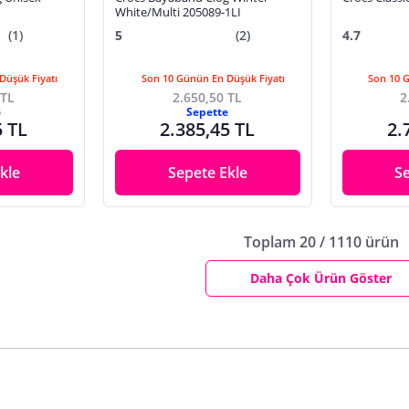
White/Multi 205089-1LI
(1)
5
(2)
4.7
Düşük Fiyatı
Son 10 Günün En Düşük Fiyatı
Son 10 
 TL
2.650,50 TL
2
e
Sepette
5 TL
2.385,45 TL
2.
kle
Sepete Ekle
S
Toplam 20 / 1110 ürün
Daha Çok Ürün Göster