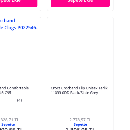
epete Ekle
Sepete Ekle
and Comfortable
Crocs Crocband Flip Unisex Terlik
46-C95
11033-0DD Black/Slate Grey
(4)
.328,71 TL
2.778,57 TL
Sepette
Sepette
909,55 TL
1.806,08 TL