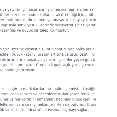
er ve yatçılar için tasarlanmış olmasına rağmen, benzer
ünleri, özel bir madde kullanılarak üretildiği için antiba
elikleri bulunmaktadır ve nem yapmayarak kokuya yol açm
f yapısıyla sa
nki yastık üzerinde yürüyormuş hissi yaratı
k kazanmış ve büyük bir talep görmüştür.
oların üzerine çıkmıştır. Bunun sonucunda halka arz e
edilen büyük kazancı üretim artışına ve ürün çeşitliliği
derek ürünlerine başarıyla yansıtmıştır. Her geçen gün ü
e y
enilik sunmuştur.
Crocs'in
kapalı, açık, yarı açık ve di
a haline getirmiştir.
ok ilgi gören markalardan biri haline gelmiştir. Lastiğin
Crocs
, canlı renkler ve desenlerle dikkat çeken terlik ve
sunar ve her kombini tamamlar. Kadınlar içinse canlı re
ellerinin yanı sıra iç mekân terlikleri de bulunur.
Crocs
şük sıcaklıklarda ideal vücut ısısına ulaşmayı sağlar.