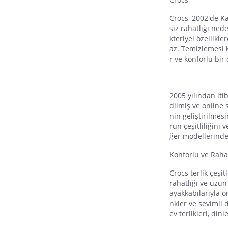
Crocs
, 2002'de K
siz rahatlığı ned
kteriyel özellikl
az. Temizlemesi 
r ve konforlu bir
2005 yılından it
dilmiş ve online 
nin geliştirilmes
rün çeşitliliğini 
ğer modellerinde 
Konforlu ve Rah
Crocs
terlik
çeşitl
rahatlığı ve uzun
ayakkabılarıyla ö
nkler ve sevimli 
ev terlikleri, din