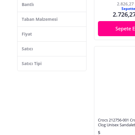
2.826,27
Bantlı
Sepett
2.726,2
Taban Malzemesi
Sepete E
Fiyat
Satıcı
Satıcı Tipi
Crocs 212756-001 C
Clog Unisex Sandale
5