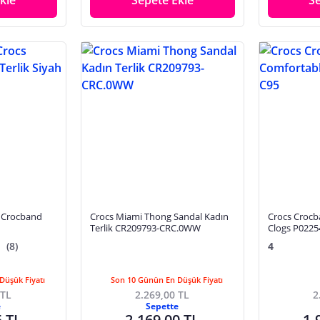
kle
Sepete Ekle
S
s Crocband
Crocs Miami Thong Sandal Kadın
Crocs Crocb
Terlik CR209793-CRC.0WW
Clogs P0225
(8)
4
Düşük Fiyatı
Son 10 Günün En Düşük Fiyatı
 TL
2.269,00 TL
2
e
Sepette
5 TL
2.169,00 TL
1.