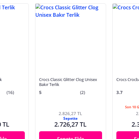
k
Crocs Classic Glitter Clog Unisex
Crocs Crocb
Bakır Terlik
(16)
5
(2)
3.7
Son 10 
2.826,27 TL
2
Sepette
0 TL
2.726,27 TL
2.