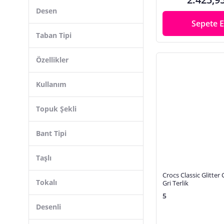
Kız Çocuk Ev Terliği
Desen
Kız Çocuk Sandalet
Sepete E
Taban Tipi
Kız Çocuk Terlik
Klavye Sticker, Etiket
Özellikler
Outdoor Ayakkabı
Outdoor Bot
Kullanım
Outdoor Sandalet
Topuk Şekli
Plaj Çantası
Sporcu Çantası
Bant Tipi
Unisex Kol Saati
Voleybol Ayakkabısı
Taşlı
Yürüyüş, Koşu Ayakkabısı
Crocs Classic Glitter
Tokalı
Gri Terlik
5
Desenli