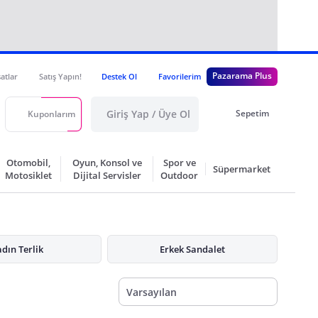
Pazarama Plus
satlar
Satış Yapın!
Destek Ol
Favorilerim
Giriş Yap / Üye Ol
Sepetim
Kuponlarım
Otomobil,
Oyun, Konsol ve
Spor ve
Süpermarket
Motosiklet
Dijital Servisler
Outdoor
dın Terlik
Erkek Sandalet
Varsayılan