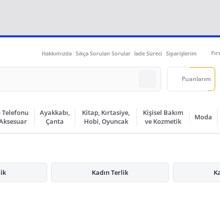
Fır
Hakkımızda
Sıkça Sorulan Sorular
İade Süreci
Siparişlerim
Puanlarım
 Telefonu
Ayakkabı,
Kitap, Kırtasiye,
Kişisel Bakım
Moda
 Aksesuar
Çanta
Hobi, Oyuncak
ve Kozmetik
lik
Kadın Terlik
Ka