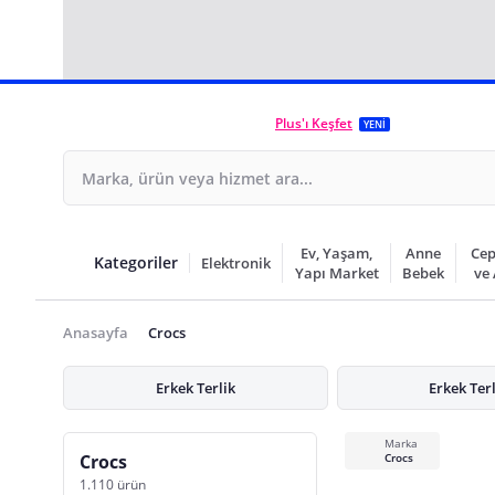
Plus'ı Keşfet
YENİ
Ev, Yaşam,
Anne
Cep
Kategoriler
Elektronik
Yapı Market
Bebek
ve
Anasayfa
Crocs
Erkek Terlik
Erkek Ter
Marka
Crocs
Crocs
1.110 ürün