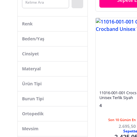
Sepete E
Erkek Ev Botu, Panduf
Erkek Ev Terliği
Erkek Sandalet
Renk
Erkek Sneaker Ayakkabı
Beden/Yaş
Erkek Terlik
Etiket, Sticker
Cinsiyet
Kadın Bot
Kadın Ev Botu, Panduf
Materyal
Kadın Ev Terliği
Ürün Tipi
Kadın Günlük Ayakkabı
11016-001-001 Croc
Kadın Omuz Çantası
Unisex Terlik Siyah
Burun Tipi
Kadın Sandalet
4
Kadın Sneaker Ayakkabı
Ortopedik
Son 10 Günün En 
Kadın Terlik
2.695,50
Mevsim
Kız Çocuk Bot, Çizme
Sepett
2.425,9