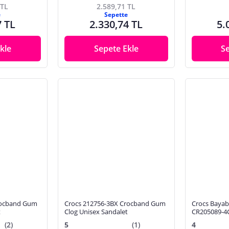
 TL
2.589,71 TL
e
Sepette
7 TL
2.330,74 TL
5.
kle
Sepete Ekle
S
rocband Gum
Crocs 212756-3BX Crocband Gum
Crocs Bayab
t
Clog Unisex Sandalet
CR205089-4
(2)
5
(1)
4