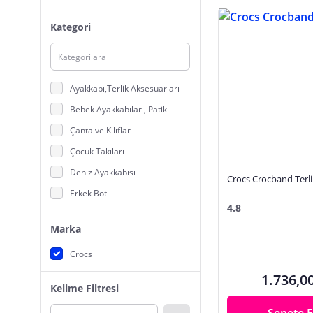
Kategori
Ayakkabı,Terlik Aksesuarları
Bebek Ayakkabıları, Patik
Çanta ve Kılıflar
Çocuk Takıları
Deniz Ayakkabısı
Crocs Crocband Terli
Erkek Bot
4.8
Erkek Çocuk Bot, Çizme
Marka
Erkek Çocuk Ev Terliği
Crocs
Erkek Çocuk Sandalet
1.736,0
Erkek Çocuk Sırt Çantası
Kelime Filtresi
Erkek Çocuk Terlik