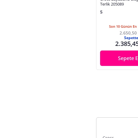
Terlik 205089
5
Son 10 Günün En 
2.650,50
Sepett
2.385,4
Sepete E
Crocs