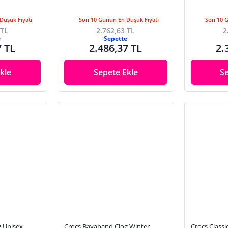
Düşük Fiyatı
Son 10 Günün En Düşük Fiyatı
Son 10 
 TL
2.762,63 TL
2
e
Sepette
7 TL
2.486,37 TL
2.
kle
Sepete Ekle
S
 Unisex
Crocs Bayaband Clog Winter
Crocs Classi