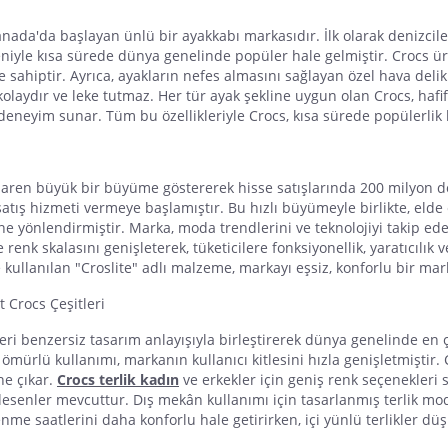
anada'da başlayan ünlü bir ayakkabı markasıdır. İlk olarak denizcil
eniyle kısa sürede dünya genelinde popüler hale gelmiştir.
Crocs
ür
ere sahiptir. Ayrıca, ayakların nefes almasını sağlayan özel hava d
kolaydır ve leke tutmaz. Her tür ayak şekline uygun olan
Crocs
, hafi
 deneyim sunar. Tüm bu özellikleriyle
Crocs
, kısa sürede popülerli
ibaren büyük bir büyüme göstererek hisse satışlarında 200 milyon d
satış hizmeti vermeye başlamıştır. Bu hızlı büyümeyle birlikte, elde 
ine yönlendirmiştir. Marka, moda trendlerini ve teknolojiyi takip e
ve renk skalasını genişleterek, tüketicilere fonksiyonellik, yaratıcılık v
kullanılan "
Croslite
" adlı malzeme, markayı eşsiz, konforlu bir mark
at
Crocs
Çeşitleri
eri benzersiz tasarım anlayışıyla birleştirerek dünya genelinde en ç
 ömürlü kullanımı, markanın kullanıcı kitlesini hızla genişletmiştir.
ne çıkar.
Crocs terlik kadın
ve
erkekler için geniş renk seçenekleri 
desenler mevcuttur. Dış mekân kullanımı için tasarlanmış terlik mod
lenme saatlerini daha konforlu hale getirirken, içi yünlü terlikler dü