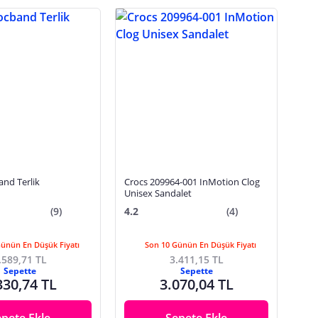
and Terlik
Crocs 209964-001 InMotion Clog
Unisex Sandalet
(9)
4.2
(4)
Günün En Düşük Fiyatı
Son 10 Günün En Düşük Fiyatı
.589,71 TL
3.411,15 TL
Sepette
Sepette
330,74 TL
3.070,04 TL