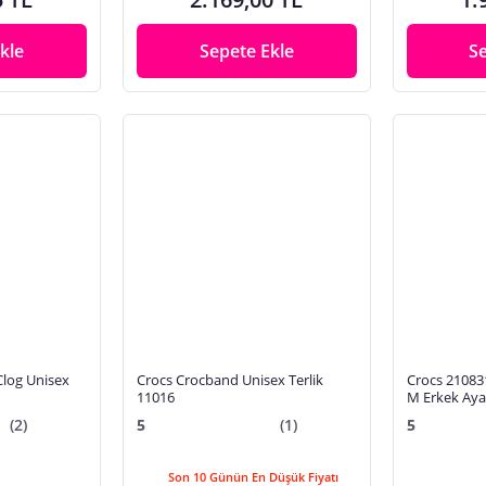
kle
Sepete Ekle
S
 Clog Unisex
Crocs Crocband Unisex Terlik
Crocs 21083
11016
M Erkek Aya
(2)
5
(1)
5
Son 10 Günün En Düşük Fiyatı