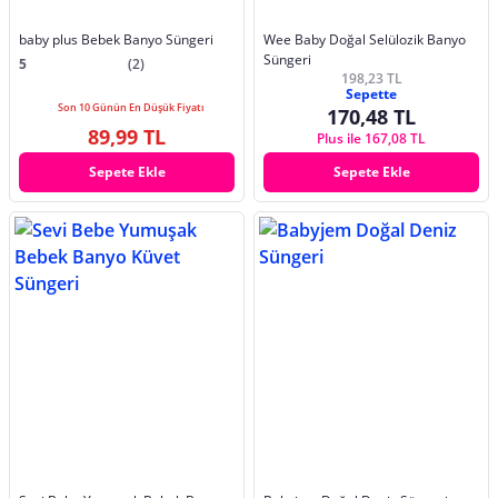
baby plus Bebek Banyo Süngeri
Wee Baby Doğal Selülozik Banyo
Süngeri
5
(2)
198,23 TL
Sepette
Son 10 Günün En Düşük Fiyatı
170,48 TL
89,99 TL
Plus ile 167,08 TL
Sepete Ekle
Sepete Ekle