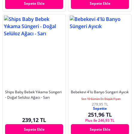
Sepete Ekle
Sepete Ekle
Ships Baby Bebek Yıkama Süngeri
Bebekevi 4'lü Banyo Süngeri Ayıcık
- Doğal Selüloz Ağacı - Sarı
Son 10 Günün En Düşük Fiyatı
279,95 TL
Sepette
251,96 TL
239,12 TL
Plus ile 246,93 TL
Sepete Ekle
Sepete Ekle