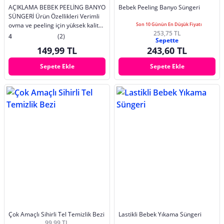
AÇIKLAMA BEBEK PEELİNG BANYO
Bebek Peeling Banyo Süngeri
SÜNGERİ Ürün Özellikleri Verimli
ovma ve peeling için yüksek kaliteli
Son 10 Günün En Düşük Fiyatı
253,75 TL
sünger malzemeden yapılmıştır.
4
(2)
Sepette
Kolay kavrama ve muhafaza için
149,99 TL
243,60 TL
uygun bir boyut ve şekil olarak
tasarlanmıştır. Kir, yağ ve ölü cilt
Sepete Ekle
Sepete Ekle
hücrelerini t
Çok Amaçlı Sihirli Tel Temizlik Bezi
Lastikli Bebek Yıkama Süngeri
99,99 TL