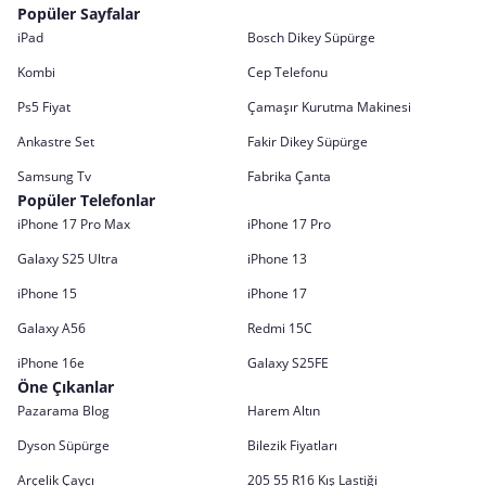
Popüler Sayfalar
iPad
Bosch Dikey Süpürge
Kombi
Cep Telefonu
Ps5 Fiyat
Çamaşır Kurutma Makinesi
Ankastre Set
Fakir Dikey Süpürge
Samsung Tv
Fabrika Çanta
Popüler Telefonlar
iPhone 17 Pro Max
iPhone 17 Pro
Galaxy S25 Ultra
iPhone 13
iPhone 15
iPhone 17
Galaxy A56
Redmi 15C
iPhone 16e
Galaxy S25FE
Öne Çıkanlar
Pazarama Blog
Harem Altın
Dyson Süpürge
Bilezik Fiyatları
Arçelik Çaycı
205 55 R16 Kış Lastiği