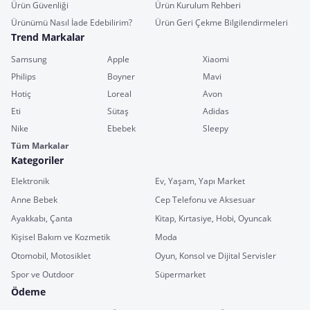
Ürün Güvenliği
Ürün Kurulum Rehberi
Ürünümü Nasıl İade Edebilirim?
Ürün Geri Çekme Bilgilendirmeleri
Trend Markalar
Samsung
Apple
Xiaomi
Philips
Boyner
Mavi
Hotiç
Loreal
Avon
Eti
Sütaş
Adidas
Nike
Ebebek
Sleepy
Tüm Markalar
Kategoriler
Elektronik
Ev, Yaşam, Yapı Market
Anne Bebek
Cep Telefonu ve Aksesuar
Ayakkabı, Çanta
Kitap, Kırtasiye, Hobi, Oyuncak
Kişisel Bakım ve Kozmetik
Moda
Otomobil, Motosiklet
Oyun, Konsol ve Dijital Servisler
Spor ve Outdoor
Süpermarket
Ödeme