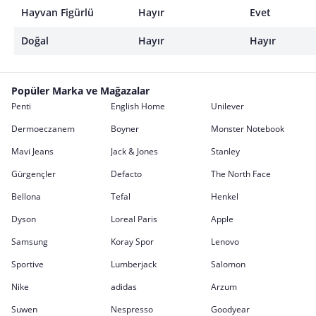
Hayvan Figürlü
Hayır
Evet
Doğal
Hayır
Hayır
Popüler Marka ve Mağazalar
Penti
English Home
Unilever
Dermoeczanem
Boyner
Monster Notebook
Mavi Jeans
Jack & Jones
Stanley
Gürgençler
Defacto
The North Face
Bellona
Tefal
Henkel
Dyson
Loreal Paris
Apple
Samsung
Koray Spor
Lenovo
Sportive
Lumberjack
Salomon
Nike
adidas
Arzum
Suwen
Nespresso
Goodyear