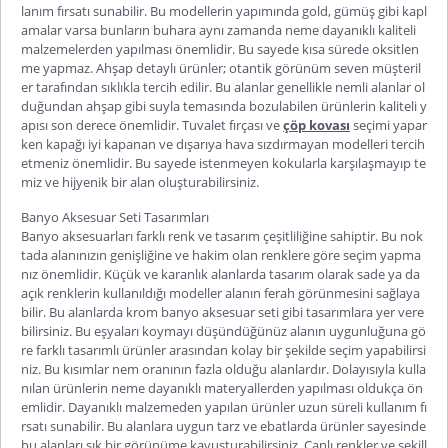
lanım fırsatı sunabilir. Bu modellerin yapımında gold, gümüş gibi kapl
amalar varsa bunların buhara aynı zamanda neme dayanıklı kaliteli
malzemelerden yapılması önemlidir. Bu sayede kısa sürede oksitlen
me yapmaz. Ahşap detaylı ürünler; otantik görünüm seven müşteril
er tarafından sıklıkla tercih edilir. Bu alanlar genellikle nemli alanlar ol
duğundan ahşap gibi suyla temasında bozulabilen ürünlerin kaliteli y
apısı son derece önemlidir. Tuvalet fırçası ve
çöp kovası
seçimi yapar
ken kapağı iyi kapanan ve dışarıya hava sızdırmayan modelleri tercih
etmeniz önemlidir. Bu sayede istenmeyen kokularla karşılaşmayıp te
miz ve hijyenik bir alan oluşturabilirsiniz.
Banyo Aksesuar Seti Tasarımları
Banyo aksesuarları
farklı renk ve tasarım çeşitliliğine sahiptir. Bu nok
tada alanınızın genişliğine ve hakim olan renklere göre seçim yapma
nız önemlidir. Küçük ve karanlık alanlarda tasarım olarak sade ya da
açık renklerin kullanıldığı modeller alanın ferah görünmesini sağlaya
bilir. Bu alanlarda
krom banyo aksesuar seti
gibi tasarımlara yer vere
bilirsiniz. Bu eşyaları koymayı düşündüğünüz alanın uygunluğuna gö
re farklı tasarımlı ürünler arasından kolay bir şekilde seçim yapabilirsi
niz. Bu kısımlar nem oranının fazla olduğu alanlardır. Dolayısıyla kulla
nılan ürünlerin neme dayanıklı materyallerden yapılması oldukça ön
emlidir. Dayanıklı malzemeden yapılan ürünler uzun süreli kullanım fı
rsatı sunabilir. Bu alanlara uygun tarz ve ebatlarda ürünler sayesinde
bu alanları şık bir görünüme kavuşturabilirsiniz. Canlı renkler ve şekill