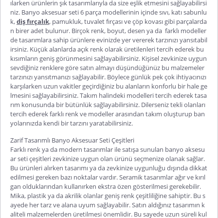
ılarken ürünlerin şık tasarımlarıyla da size eşlik etmesini sağlayabilirsi
niz.
Banyo aksesuar seti 6 parça
modellerinin içinde sıvı, katı sabunlu
k,
diş fırçalık
, pamukluk, tuvalet fırçası ve çöp kovası gibi parçalarda
n birer adet bulunur. Birçok renk, boyut, desen ya da
farklı modeller
de tasarımlara sahip ürünlere evinizde yer vererek tarzınızı yansıtabil
irsiniz. Küçük alanlarda açık renk olarak üretilenleri tercih ederek bu
kısımların geniş görünmesini sağlayabilirsiniz. Kişisel zevkinize uygun
sevdiğiniz renklere göre satın almayı düşündüğünüz bu malzemeler
tarzınızı yansıtmanızı sağlayabilir. Böylece günlük pek çok ihtiyacınızı
karşılarken uzun vakitler geçirdiğiniz bu alanların konforlu bir hale ge
lmesini sağlayabilirsiniz. Takım halindeki modelleri tercih ederek tasa
rım konusunda bir bütünlük sağlayabilirsiniz. Dilerseniz tekli olanları
tercih ederek farklı renk ve modeller arasından takım oluşturup ban
yolarınızda kendi bir tarzını yaratabilirsiniz.
Zarif Tasarımlı Banyo Aksesuar Seti Çeşitleri
Farklı renk ya da modern tasarımlar ile satışa sunulan
banyo aksesu
ar seti
çeşitleri zevkinize uygun olan ürünü seçmenize olanak sağlar.
Bu ürünleri alırken tasarımı ya da zevkinize uygunluğu dışında dikkat
edilmesi gereken bazı noktalar vardır. Seramik tasarımlar ağır ve kırıl
gan olduklarından kullanırken ekstra özen gösterilmesi gerekebilir.
Mika, plastik ya da akrilik olanlar geniş renk çeşitliliğine sahiptir. Bu s
ayede her tarz ve alana uyum sağlayabilir. Satın aldığınız tasarımın k
aliteli malzemelerden üretilmesi önemlidir. Bu sayede uzun süreli kul