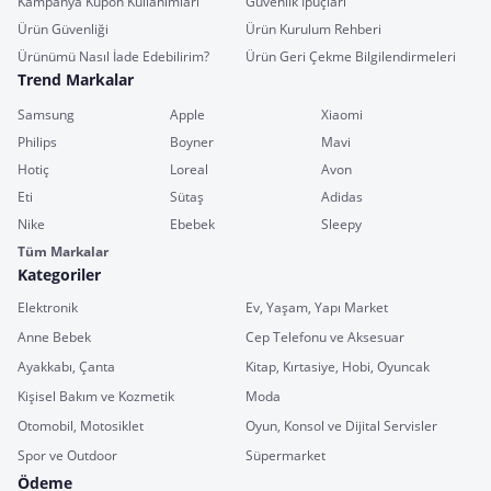
Kampanya Kupon Kullanımları
Güvenlik İpuçları
Ürün Güvenliği
Ürün Kurulum Rehberi
Ürünümü Nasıl İade Edebilirim?
Ürün Geri Çekme Bilgilendirmeleri
Trend Markalar
Samsung
Apple
Xiaomi
Philips
Boyner
Mavi
Hotiç
Loreal
Avon
Eti
Sütaş
Adidas
Nike
Ebebek
Sleepy
Tüm Markalar
Kategoriler
Elektronik
Ev, Yaşam, Yapı Market
Anne Bebek
Cep Telefonu ve Aksesuar
Ayakkabı, Çanta
Kitap, Kırtasiye, Hobi, Oyuncak
Kişisel Bakım ve Kozmetik
Moda
Otomobil, Motosiklet
Oyun, Konsol ve Dijital Servisler
Spor ve Outdoor
Süpermarket
Ödeme