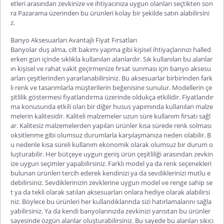
etleri arasından zevkinize ve ihtiyacınıza uygun olanları seçtikten son
ra Pazarama üzerinden bu ürünleri kolay bir şekilde satın alabilirsini
z.
Banyo Aksesuarları Avantajlı Fiyat Fırsatları
Banyolar duş alma, cilt bakımı yapma gibi kişisel ihtiyaçlarınızı halled
erken gün içinde sıklıkla kullanılan alanlardır. Sık kullanılan bu alanlar
ın kişisel ve rahat vakit geçirmenize fırsat sunması için
banyo aksesu
arları
çeşitlerinden yararlanabilirsiniz. Bu aksesuarlar birbirinden fark
lı renk ve tasarımlarla müşterilerin beğenisine sunulur. Modellerin çe
şitlilik göstermesi fiyatlandırma üzerinde oldukça etkilidir. Fiyatlandır
ma konusunda etkili olan bir diğer husus yapımında kullanılan malze
melerin kalitesidir. Kaliteli malzemeler uzun süre kullanım fırsatı sağl
ar. Kalitesiz malzemelerden yapılan ürünler kısa sürede renk solması
oksitlenme gibi olumsuz durumlarla karşılaşmanıza neden olabilir. B
u nedenle kısa süreli kullanım ekonomik olarak olumsuz bir durum o
luşturabilir. Her bütçeye uygun geniş ürün çeşitliliği arasından zevkin
ize uygun seçimler yapabilirsiniz. Farklı model ya da renk seçenekleri
bulunan ürünleri tercih ederek kendinizi ya da sevdiklerinizi mutlu e
debilirsiniz. Sevdiklerinizin zevklerine uygun model ve renge sahip se
t ya da tekli olarak satılan aksesuarları onlara hediye olarak alabilirsi
niz. Böylece bu ürünleri her kullandıklarında sizi hatırlamalarını sağla
yabilirsiniz. Ya da kendi banyolarınızda zevkinizi yansıtan bu ürünler
sayesinde özgün alanlar oluşturabilirsiniz. Bu sayede bu alanları sıkıcı