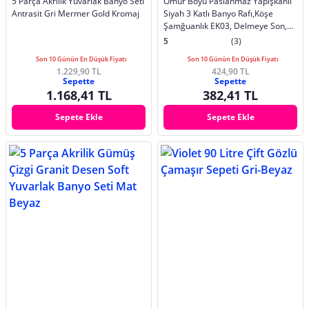
5 Parça Akrilik Yuvarlak Banyo Seti
Ömür Boyu Paslanmaz Yapışkanlı
Antrasit Gri Mermer Gold Kromaj
Siyah 3 Katlı Banyo Rafı,Köşe
Şamğuanlık EK03, Delmeye Son,
Matkap Vida Yok
5
(3)
Son 10 Günün En Düşük Fiyatı
Son 10 Günün En Düşük Fiyatı
1.229,90 TL
424,90 TL
Sepette
Sepette
1.168,41 TL
382,41 TL
Sepete Ekle
Sepete Ekle