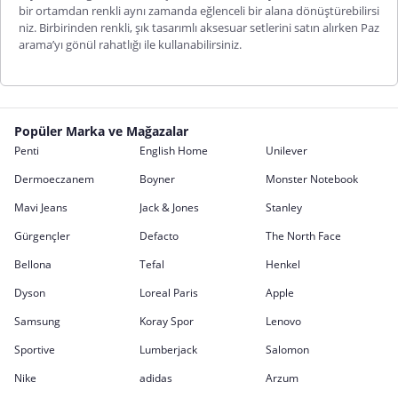
bir ortamdan renkli aynı zamanda eğlenceli bir alana dönüştürebilirsi
niz. Birbirinden renkli, şık tasarımlı aksesuar setlerini satın alırken Paz
arama’yı gönül rahatlığı ile kullanabilirsiniz.
Popüler Marka ve Mağazalar
Penti
English Home
Unilever
Dermoeczanem
Boyner
Monster Notebook
Mavi Jeans
Jack & Jones
Stanley
Gürgençler
Defacto
The North Face
Bellona
Tefal
Henkel
Dyson
Loreal Paris
Apple
Samsung
Koray Spor
Lenovo
Sportive
Lumberjack
Salomon
Nike
adidas
Arzum