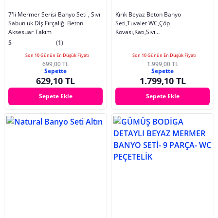
7'li Mermer Serisi Banyo Seti , Sıvı
Kırık Beyaz Beton Banyo
Sabunluk Diş Fırçalığı Beton
Seti,Tuvalet WC,Çöp
Aksesuar Takım
Kovası,Katı,Sıvı
Sabunluk,Tepsi,Dekorasyon,Aksesuar
5
(1)
Son 10 Günün En Düşük Fiyatı
Son 10 Günün En Düşük Fiyatı
699,00 TL
1.999,00 TL
Sepette
Sepette
629,10 TL
1.799,10 TL
Sepete Ekle
Sepete Ekle