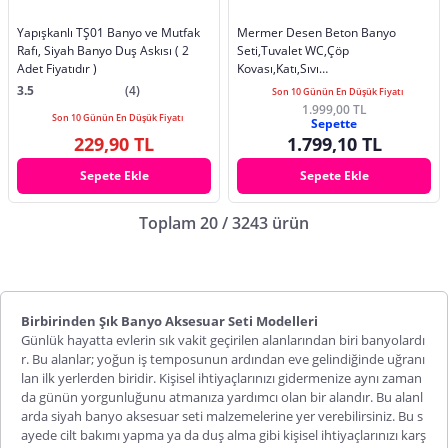
Yapışkanlı TŞ01 Banyo ve Mutfak
Mermer Desen Beton Banyo
Rafı, Siyah Banyo Duş Askısı ( 2
Seti,Tuvalet WC,Çöp
Adet Fiyatıdır )
Kovası,Katı,Sıvı
Sabunluk,Tepsi,Dekorasyon,Aksesuar
3.5
(4)
Son 10 Günün En Düşük Fiyatı
1.999,00 TL
Son 10 Günün En Düşük Fiyatı
Sepette
229,90 TL
1.799,10 TL
Sepete Ekle
Sepete Ekle
Toplam 20 / 3243 ürün
Birbirinden Şık Banyo Aksesuar Seti Modelleri
Günlük hayatta evlerin sık vakit geçirilen alanlarından biri banyolardı
r. Bu alanlar; yoğun iş temposunun ardından eve gelindiğinde uğranı
lan ilk yerlerden biridir. Kişisel ihtiyaçlarınızı gidermenize aynı zaman
da günün yorgunluğunu atmanıza yardımcı olan bir alandır. Bu alanl
arda
siyah banyo aksesuar seti
malzemelerine yer verebilirsiniz. Bu s
ayede cilt bakımı yapma ya da duş alma gibi kişisel ihtiyaçlarınızı karş