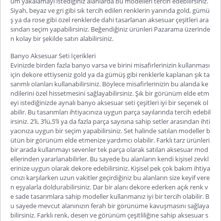
üm yakalamayı istediğiniz alanlarda bu modelleri tercih edebilirsiniz.
Siyah, beyaz ve gri gibi sık tercih edilen renklerin yanında gold, gümü
ş ya da rose gibi özel renklerde dahi tasarlanan aksesuar çeşitleri ara
sından seçim yapabilirsiniz. Beğendiğiniz ürünleri Pazarama üzerinde
n kolay bir şekilde satın alabilirsiniz.
Banyo Aksesuar Seti İçerikleri
Evinizde birden fazla banyo varsa ve birini misafirlerinizin kullanması
için dekore ettiyseniz gold ya da gümüş gibi renklerle kaplanan şık ta
sarımlı olanları kullanabilirsiniz. Böylece misafirlerinizin bu alanda ke
ndilerini özel hissetmesini sağlayabilirsiniz. Şık bir görünüm elde etm
eyi istediğinizde
aynalı banyo aksesuar seti
çeşitleri iyi bir seçenek ol
abilir. Bu tasarımları ihtiyacınıza uygun parça sayılarında tercih edebil
irsiniz. 2’li, 3’lü,5’li ya da fazla parça sayısına sahip setler arasından ihti
yacınıza uygun bir seçim yapabilirsiniz. Set halinde satılan modeller b
ütün bir görünüm elde etmenize yardımcı olabilir. Farklı tarz ürünleri
bir arada kullanmayı sevenler tek parça olarak satılan aksesuar mod
ellerinden yararlanabilirler. Bu sayede bu alanların kendi kişisel zevkl
erinize uygun olarak dekore edebilirsiniz. Kişisel pek çok bakım ihtiya
cınızı karşılarken uzun vakitler geçirdiğiniz bu alanların size keyif vere
n eşyalarla doldurabilirsiniz. Dar bir alanı dekore ederken açık renk v
e sade tasarımlara sahip modeller kullanmanız iyi bir tercih olabilir. B
u sayede mevcut alanınızın ferah bir görünüme kavuşmasını sağlaya
bilirsiniz. Farklı renk, desen ve görünüm çeşitliliğine sahip aksesuar s