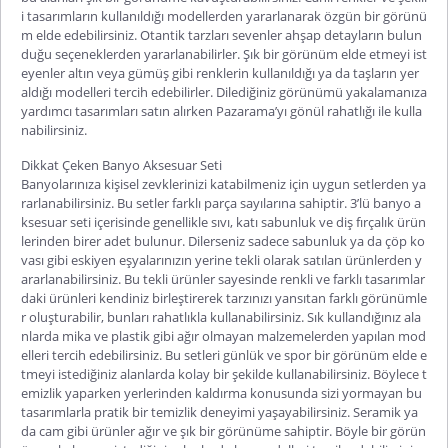
i tasarımların kullanıldığı modellerden yararlanarak özgün bir görünü
m elde edebilirsiniz. Otantik tarzları sevenler ahşap detayların bulun
duğu seçeneklerden yararlanabilirler. Şık bir görünüm elde etmeyi ist
eyenler altın veya gümüş gibi renklerin kullanıldığı ya da taşların yer
aldığı modelleri tercih edebilirler. Dilediğiniz görünümü yakalamanıza
yardımcı tasarımları satın alırken Pazarama’yı gönül rahatlığı ile kulla
nabilirsiniz.
Dikkat Çeken Banyo Aksesuar Seti
Banyolarınıza kişisel zevklerinizi katabilmeniz için uygun setlerden ya
rarlanabilirsiniz. Bu setler farklı parça sayılarına sahiptir.
3’lü banyo a
ksesuar seti
içerisinde genellikle sıvı, katı sabunluk ve diş fırçalık ürün
lerinden birer adet bulunur. Dilerseniz sadece sabunluk ya da çöp ko
vası gibi eskiyen eşyalarınızın yerine tekli olarak satılan ürünlerden y
ararlanabilirsiniz. Bu tekli ürünler sayesinde renkli ve farklı tasarımlar
daki ürünleri kendiniz birleştirerek tarzınızı yansıtan farklı görünümle
r oluşturabilir, bunları rahatlıkla kullanabilirsiniz. Sık kullandığınız ala
nlarda mika ve plastik gibi ağır olmayan malzemelerden yapılan mod
elleri tercih edebilirsiniz. Bu setleri günlük ve spor bir görünüm elde e
tmeyi istediğiniz alanlarda kolay bir şekilde kullanabilirsiniz. Böylece t
emizlik yaparken yerlerinden kaldırma konusunda sizi yormayan bu
tasarımlarla pratik bir temizlik deneyimi yaşayabilirsiniz. Seramik ya
da cam gibi ürünler ağır ve şık bir görünüme sahiptir. Böyle bir görün