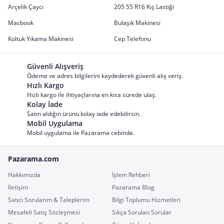
Arçelik Çaycı
205 55 R16 Kış Lastiği
Macbook
Bulaşık Makinesi
Koltuk Yıkama Makinesi
Cep Telefonu
Güvenli Alışveriş
Ödeme ve adres bilgilerini kaydederek güvenli alış veriş.
Hızlı Kargo
Hızlı kargo ile ihtiyaçlarına en kısa sürede ulaş.
Kolay İade
Satın aldığın ürünü kolay iade edebilirsin.
Mobil Uygulama
Mobil uygulama ile Pazarama cebinde.
Pazarama.com
Hakkımızda
İşlem Rehberi
İletişim
Pazarama Blog
Satıcı Sorularım & Taleplerim
Bilgi Toplumu Hizmetleri
Mesafeli Satış Sözleşmesi
Sıkça Sorulan Sorular