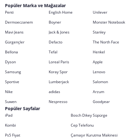
Popüler Marka ve Mağazalar
Penti
English Home
Unilever
Dermoeczanem
Boyner
Monster Notebook
Mavi Jeans
Jack & Jones
Stanley
Gürgençler
Defacto
The North Face
Bellona
Tefal
Henkel
Dyson
Loreal Paris
Apple
Samsung
Koray Spor
Lenovo
Sportive
Lumberjack
Salomon
Nike
adidas
Arzum
Suwen
Nespresso
Goodyear
Popüler Sayfalar
iPad
Bosch Dikey Süpürge
Kombi
Cep Telefonu
Ps5 Fiyat
Çamaşır Kurutma Makinesi