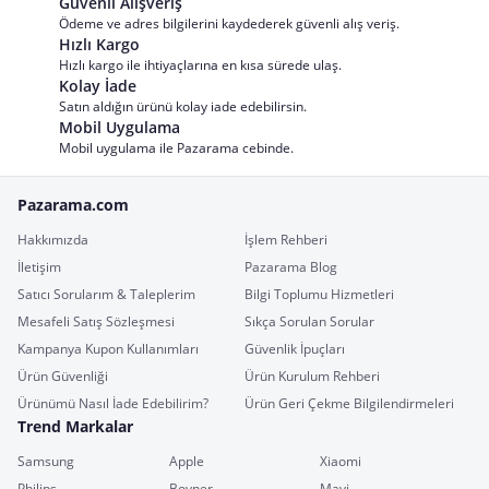
Güvenli Alışveriş
Ödeme ve adres bilgilerini kaydederek güvenli alış veriş.
Hızlı Kargo
Hızlı kargo ile ihtiyaçlarına en kısa sürede ulaş.
Kolay İade
Satın aldığın ürünü kolay iade edebilirsin.
Mobil Uygulama
Mobil uygulama ile Pazarama cebinde.
Pazarama.com
Hakkımızda
İşlem Rehberi
İletişim
Pazarama Blog
Satıcı Sorularım & Taleplerim
Bilgi Toplumu Hizmetleri
Mesafeli Satış Sözleşmesi
Sıkça Sorulan Sorular
Kampanya Kupon Kullanımları
Güvenlik İpuçları
Ürün Güvenliği
Ürün Kurulum Rehberi
Ürünümü Nasıl İade Edebilirim?
Ürün Geri Çekme Bilgilendirmeleri
Trend Markalar
Samsung
Apple
Xiaomi
Philips
Boyner
Mavi