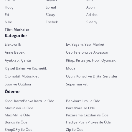
Hotiç
Loreal
Avon
Eti
Sütaş
Adidas
Nike
Ebebek
Sleepy
Tüm Markalar
Kategoriler
Elektronik
Ev, Yaşam, Yapı Market
Anne Bebek
Cep Telefonu ve Aksesuar
Ayakkabı, Çanta
Kitap, Kırtasiye, Hobi, Oyuncak
Kişisel Bakım ve Kozmetik
Moda
Otomobil, Motosiklet
Oyun, Konsol ve Dijital Servisler
Spor ve Outdoor
Süpermarket
Ödeme
Kredi Kartı/Banka Kartı ile Öde
Bankkart Lira ile Öde
MaxiPuan ile Öde
ParafPara ile Öde
MaxiMil ile Öde
Pazarama Cüzdan ile Öde
Bonus ile Öde
Hediye Puan Pluxee ile Öde
Shop&Fly ile Öde
Zip ile Öde