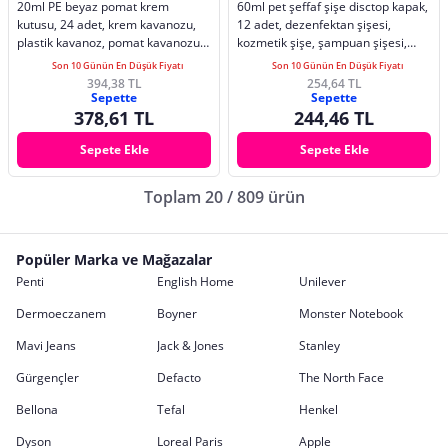
20ml PE beyaz pomat krem
60ml pet şeffaf şişe disctop kapak,
kutusu, 24 adet, krem kavanozu,
12 adet, dezenfektan şişesi,
plastik kavanoz, pomat kavanozu,
kozmetik şişe, şampuan şişesi,
merhem kavanozu
plastik şişe, aroma şişesi
Son 10 Günün En Düşük Fiyatı
Son 10 Günün En Düşük Fiyatı
394,38 TL
254,64 TL
Sepette
Sepette
378,61 TL
244,46 TL
Sepete Ekle
Sepete Ekle
Toplam 20 / 809 ürün
Popüler Marka ve Mağazalar
Penti
English Home
Unilever
Dermoeczanem
Boyner
Monster Notebook
Mavi Jeans
Jack & Jones
Stanley
Gürgençler
Defacto
The North Face
Bellona
Tefal
Henkel
Dyson
Loreal Paris
Apple