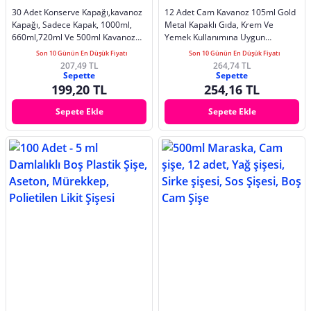
30 Adet Konserve Kapağı,kavanoz
12 Adet Cam Kavanoz 105ml Gold
Kapağı, Sadece Kapak, 1000ml,
Metal Kapaklı Gıda, Krem Ve
660ml,720ml Ve 500ml Kavanoz
Yemek Kullanımına Uygun
Uyumlu
Dekoratif Kavanoz
Son 10 Günün En Düşük Fiyatı
Son 10 Günün En Düşük Fiyatı
207,49 TL
264,74 TL
Sepette
Sepette
199,20 TL
254,16 TL
Sepete Ekle
Sepete Ekle