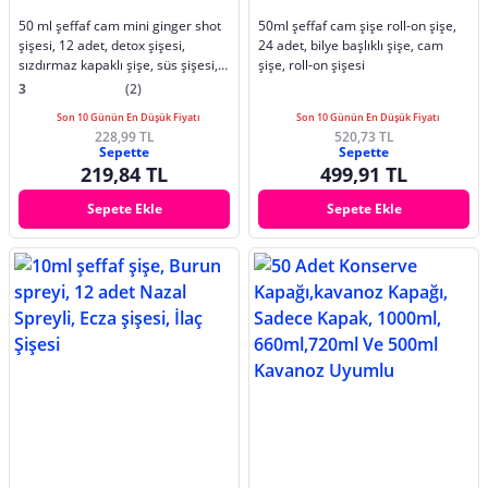
50 ml şeffaf cam mini ginger shot
50ml şeffaf cam şişe roll-on şişe,
şişesi, 12 adet, detox şişesi,
24 adet, bilye başlıklı şişe, cam
sızdırmaz kapaklı şişe, süs şişesi,
şişe, roll-on şişesi
kolonya şişesi, koku şişesi
3
(2)
Son 10 Günün En Düşük Fiyatı
Son 10 Günün En Düşük Fiyatı
228,99 TL
520,73 TL
Sepette
Sepette
219,84 TL
499,91 TL
Sepete Ekle
Sepete Ekle