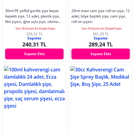
30ml PE şeffaf gorilla şişe beyaz
20ml mavi cam şişe roll-on şişe, 12
kapaklı şişe, 12 adet, plastik şişe,
adet, bilye başlıklı şişe, cam şişe,
likit şişesi, iğne uçlu şişe, sıkıma
roll-on şişesi
uygun yumuşak şişe, şeffaf şişe
Son 10 Günün En Düşük Fiyatı
Son 10 Günün En Düşük Fiyatı
250,32 TL
301,29 TL
Sepette
Sepette
240,31 TL
289,24 TL
Sepete Ekle
Sepete Ekle