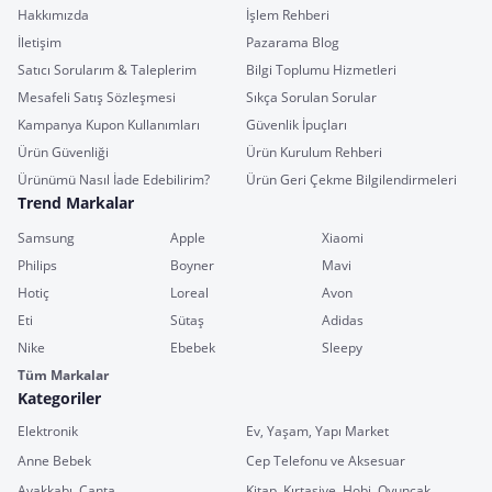
Hakkımızda
İşlem Rehberi
İletişim
Pazarama Blog
Satıcı Sorularım & Taleplerim
Bilgi Toplumu Hizmetleri
Mesafeli Satış Sözleşmesi
Sıkça Sorulan Sorular
Kampanya Kupon Kullanımları
Güvenlik İpuçları
Ürün Güvenliği
Ürün Kurulum Rehberi
Ürünümü Nasıl İade Edebilirim?
Ürün Geri Çekme Bilgilendirmeleri
Trend Markalar
Samsung
Apple
Xiaomi
Philips
Boyner
Mavi
Hotiç
Loreal
Avon
Eti
Sütaş
Adidas
Nike
Ebebek
Sleepy
Tüm Markalar
Kategoriler
Elektronik
Ev, Yaşam, Yapı Market
Anne Bebek
Cep Telefonu ve Aksesuar
Ayakkabı, Çanta
Kitap, Kırtasiye, Hobi, Oyuncak