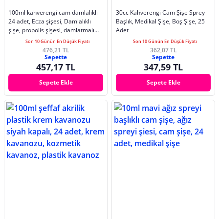
100ml kahverengi cam damlalıklı
30cc Kahverengi Cam Şişe Sprey
24 adet, Ecza şişesi, Damlalıklı
Başlık, Medikal Şişe, Boş Şişe, 25
şişe, propolis şişesi, damlatmalı
Adet
şişe, saç serum şişesi, ecza şişesi
Son 10 Günün En Düşük Fiyatı
Son 10 Günün En Düşük Fiyatı
476,21 TL
362,07 TL
Sepette
Sepette
457,17 TL
347,59 TL
Sepete Ekle
Sepete Ekle