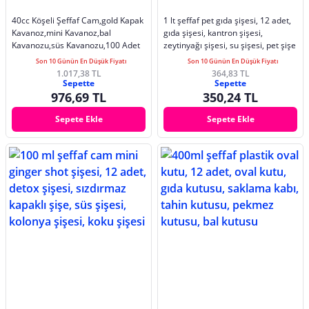
40cc Köşeli Şeffaf Cam,gold Kapak
1 lt şeffaf pet gıda şişesi, 12 adet,
Kavanoz,mini Kavanoz,bal
gıda şişesi, kantron şişesi,
Kavanozu,süs Kavanozu,100 Adet
zeytinyağı şişesi, su şişesi, pet şişe
Son 10 Günün En Düşük Fiyatı
Son 10 Günün En Düşük Fiyatı
1.017,38 TL
364,83 TL
Sepette
Sepette
976,69 TL
350,24 TL
Sepete Ekle
Sepete Ekle