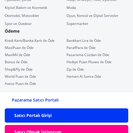
Kişisel Bakım ve Kozmetik
Moda
Otomobil, Motosiklet
Oyun, Konsol ve Dijital Servisler
Spor ve Outdoor
Süpermarket
Ödeme
Kredi Kartı/Banka Kartı ile Öde
Bankkart Lira ile Öde
MaxiPuan ile Öde
ParafPara ile Öde
MaxiMil ile Öde
Pazarama Cüzdan ile Öde
Bonus ile Öde
Hediye Puan Pluxee ile Öde
Shop&Fly ile Öde
Zip ile Öde
World Puan ile Öde
Hemen Al Sonra Öde
Axess Puan ile Öde
Pazarama Satıcı Portalı
Satıcı Portalı Girişi
Satıcı Olmak İstiyorum