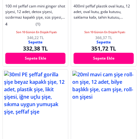
100 ml şeffaf cam mini ginger shot
400ml şeffaf plastik oval kutu, 12
şişesi, 12 adet, detox şişesi,
adet, oval kutu, gıda kutusu,
sızdırmaz kapaklı şişe, süs şişesi,
saklama kabı, tahin kutusu,
kolonya şişesi, koku şişesi
pekmez kutusu, bal kutusu
4
(1)
Son 10 Günün En Düşük Fiyatı
Son 10 Günün En Düşük Fiyatı
346,22 TL
366,37 TL
Sepette
Sepette
332,38 TL
351,72 TL
Sepete Ekle
Sepete Ekle