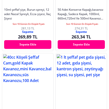
10ml şeffaf şişe, Burun spreyi, 12
50 Adet Konserve Kapağı,kavanoz
adet Nazal Spreyli, Ecza şişesi, İlaç
Kapağı, Sadece Kapak, 1000ml,
Şişesi
660ml,720ml Ve 500ml Kavanoz
Uyumlu
Son 10 Günün En Düşük Fiyatı
Son 10 Günün En Düşük Fiyatı
281,13 TL
274,31 TL
Sepette
Sepette
269,89 TL
263,34 TL
Sepete Ekle
Sepete Ekle