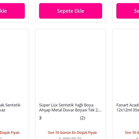
kle
Sepete Ekle
S
ak Sentetik
Süper Lüx Sentetik Yağlı Boya
Fanart Acad
yaz
Ahşap Metal Duvar Boyası Tek 2.5
12x12ml 35x
Lt
Seti
3
(2)
Düşük Fiyatı
Son 10 Günün En Düşük Fiyatı
Son 10 
TL
1.499,00 TL
1