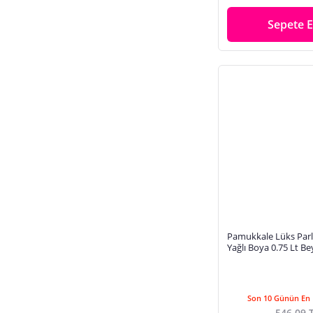
Sepete E
Pamukkale Lüks Parl
Yağlı Boya 0.75 Lt Be
Son 10 Günün En 
546,09 