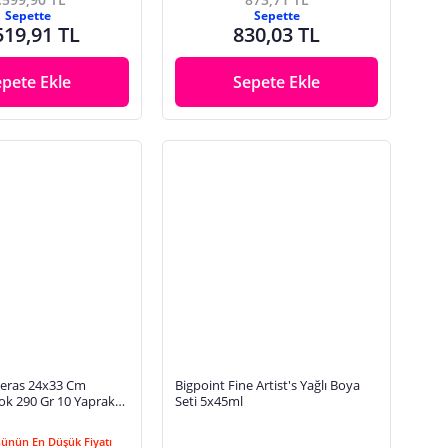
Sepette
Sepette
519,91 TL
830,03 TL
epete Ekle
Sepete Ekle
eras 24x33 Cm
Bigpoint Fine Artist's Yağlı Boya
ok 290 Gr 10 Yaprak
Seti 5x45ml
emy 12x12 Ml Yağlı
Günün En Düşük Fiyatı