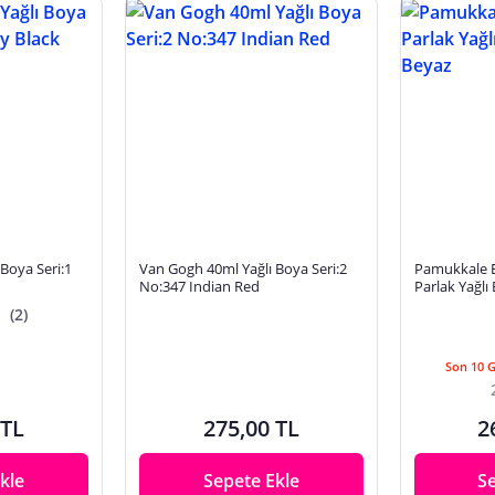
Boya Seri:1
Van Gogh 40ml Yağlı Boya Seri:2
Pamukkale E
No:347 Indian Red
Parlak Yağlı
(2)
Son 10 
 TL
275,00 TL
2
kle
Sepete Ekle
S