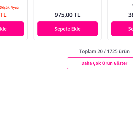
Düşük Fiyatı
 TL
975,00 TL
3
kle
Sepete Ekle
S
Toplam 20 / 1725 ürün
Daha Çok Ürün Göster