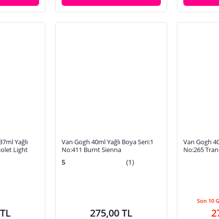
37ml Yağlı
Van Gogh 40ml Yağlı Boya Seri:1
Van Gogh 40m
olet Light
No:411 Burnt Sienna
No:265 Trans
5
(1)
Son 10 
 TL
275,00 TL
2