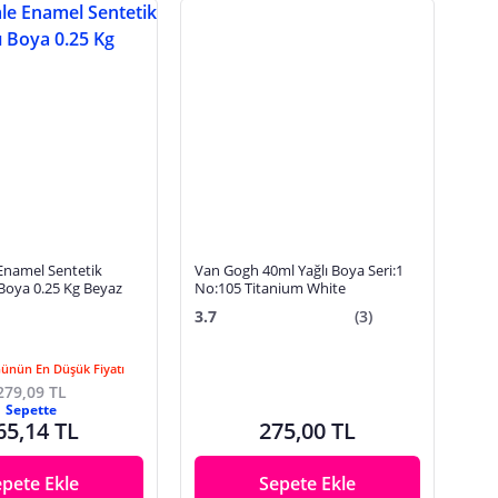
namel Sentetik
Van Gogh 40ml Yağlı Boya Seri:1
 Boya 0.25 Kg Beyaz
No:105 Titanium White
3.7
(3)
Günün En Düşük Fiyatı
279,09 TL
Sepette
65,14 TL
275,00 TL
epete Ekle
Sepete Ekle