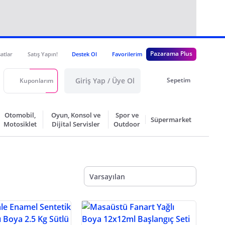
Pazarama Plus
satlar
Satış Yapın!
Destek Ol
Favorilerim
Giriş Yap / Üye Ol
Sepetim
Kuponlarım
Otomobil,
Oyun, Konsol ve
Spor ve
Süpermarket
Motosiklet
Dijital Servisler
Outdoor
Varsayılan