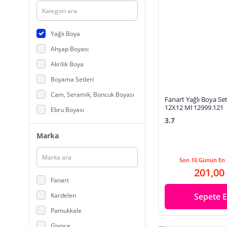
Yağlı Boya
Ahşap Boyası
Akrilik Boya
Boyama Setleri
Cam, Seramik, Boncuk Boyası
Fanart Yağlı Boya S
12X12 Ml 12999.121
Ebru Boyası
3.7
Guaj Boya
Marka
Kumaş Boyası
Kuru Boya
Son 10 Günün En 
201,00
Mum Boya
Fanart
Pastel Boya
Kardelen
Sepete E
Resim Sprey Boya
Pamukkale
Sulu Boya
Glance