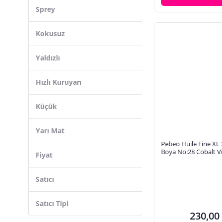
Kırmızı
Sprey
Rembrandt
Sarı
Mavi
Kokusuz
Kahverengi
Yaldızlı
Siyah
Turuncu
Hızlı Kuruyan
Mor
Küçük
Yarı Mat
Pebeo Huile Fine XL 
Boya No:28 Cobalt Vi
Fiyat
Satıcı
Satıcı Tipi
230,00