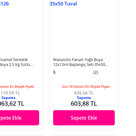
namel Sentetik
Masaüstü Fanart Yağlı Boya
 Boya 2.5 Kg Sütlü
12x12ml Başlangıç Seti 35x50
126
Tuval
5
(2)
Günün En Düşük Fiyatı
Son 10 Günün En Düşük Fiyatı
.119,59 TL
635,66 TL
Sepette
Sepette
063,62 TL
603,88 TL
epete Ekle
Sepete Ekle