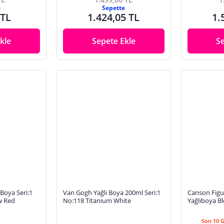
e
Sepette
 TL
1.424,05 TL
1.
kle
Sepete Ekle
S
Boya Seri:1
Van Gogh Yağlı Boya 200ml Seri:1
Canson Figu
w Red
No:118 Titanium White
Yağlıboya Bl
Fanart Acad
Boya Seti
Son 10 