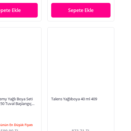
epete Ekle
Sepete Ekle
emy Yağlı Boya Seti
Talens Yağlıboya 40 ml 409
50 Tuval Başlangıç
Günün En Düşük Fiyatı
.599,90 TL
873,71 TL