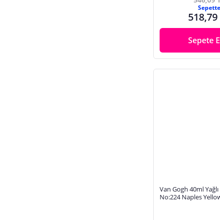
Sepett
518,79
Sepete E
Van Gogh 40ml Yağlı 
No:224 Naples Yello