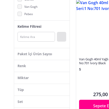
Yüz, Parmak Boyası
Van Gogh
Pebeo
NUBLADO
Kelime Filtresi
Talens
Bigpoint
Dyo
Maries
Paket İçi Ürün Sayısı
Permolit
Van Gogh 40ml Yağlı 
No:701 Ivory Black
Van Dyck
Renk
5
Phoenix
Miktar
Daler Rowney
Maimeri
Çok Renkli
Tüp
275,00
Winsor Newton
Beyaz
Set
Artcreation
Yeşil
Sepete E
BRIO