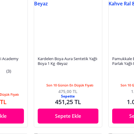
eti Academy
Kardelen Boya Aura Sentetik Yağlı
Pamukkale E
Boya 1 Kg -Beyaz
Parlak Yağlı
Kahve Ral 8
(3)
Son 10 Günün En Düşük Fiyatı
Son 10 
475,00 TL
1
Düşük Fiyatı
Sepette
 TL
451,25 TL
1.
kle
Sepete Ekle
S