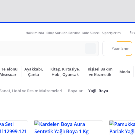
Fır
Hakkımızda
Sıkça Sorulan Sorular
İade Süreci
Siparişlerim
Puanlarım
 Telefonu
Ayakkabı,
Kitap, Kırtasiye,
Kişisel Bakım
Moda
 Aksesuar
Çanta
Hobi, Oyuncak
ve Kozmetik
Sanat, Hobi ve Resim Malzemeleri
Boyalar
Yağlı Boya