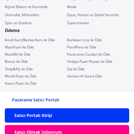
Kişisel Bakım ve Kozmetik
Moda
Otomobil, Motosiklet
Oyun, Konsol ve Dijital Servisler
Spor ve Outdoor
Süpermarket
Ödeme
Kredi Kartı/Banka Kartı ile Öde
Bankkart Lira ile Öde
MaxiPuan ile Öde
ParafPara ile Öde
MaxiMil ile Öde
Pazarama Cüzdan ile Öde
Bonus ile Öde
Hediye Puan Pluxee ile Öde
Shop&Fly ile Öde
Zip ile Öde
World Puan ile Öde
Hemen Al Sonra Öde
Axess Puan ile Öde
Pazarama Satıcı Portalı
Satıcı Portalı Girişi
Satıcı Olmak İstiyorum