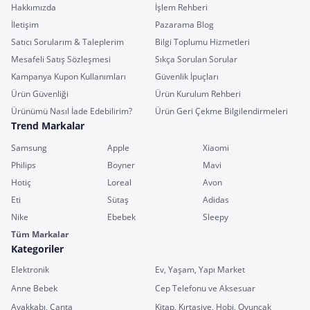
Hakkımızda
İşlem Rehberi
İletişim
Pazarama Blog
Satıcı Sorularım & Taleplerim
Bilgi Toplumu Hizmetleri
Mesafeli Satış Sözleşmesi
Sıkça Sorulan Sorular
Kampanya Kupon Kullanımları
Güvenlik İpuçları
Ürün Güvenliği
Ürün Kurulum Rehberi
Ürünümü Nasıl İade Edebilirim?
Ürün Geri Çekme Bilgilendirmeleri
Trend Markalar
Samsung
Apple
Xiaomi
Philips
Boyner
Mavi
Hotiç
Loreal
Avon
Eti
Sütaş
Adidas
Nike
Ebebek
Sleepy
Tüm Markalar
Kategoriler
Elektronik
Ev, Yaşam, Yapı Market
Anne Bebek
Cep Telefonu ve Aksesuar
Ayakkabı, Çanta
Kitap, Kırtasiye, Hobi, Oyuncak