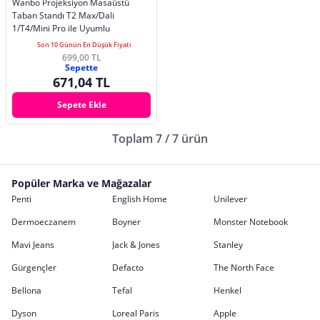
Wanbo Projeksiyon Masaüstü
Taban Standı T2 Max/Dali
1/T4/Mini Pro ile Uyumlu
Son 10 Günün En Düşük Fiyatı
699,00 TL
Sepette
671,04 TL
Sepete Ekle
Toplam 7 / 7 ürün
Popüler Marka ve Mağazalar
Penti
English Home
Unilever
Dermoeczanem
Boyner
Monster Notebook
Mavi Jeans
Jack & Jones
Stanley
Gürgençler
Defacto
The North Face
Bellona
Tefal
Henkel
Dyson
Loreal Paris
Apple