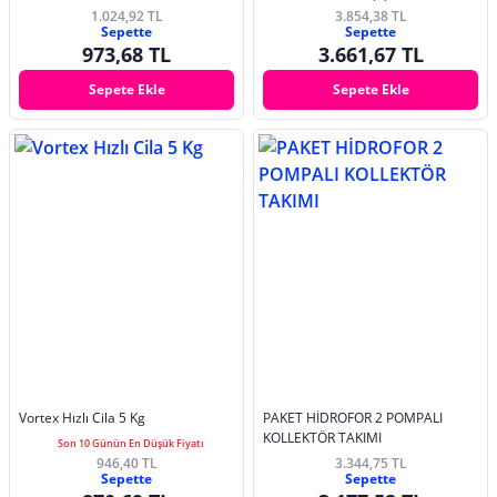
1.024,92 TL
3.854,38 TL
Sepette
Sepette
973,68 TL
3.661,67 TL
Sepete Ekle
Sepete Ekle
Vortex Hızlı Cila 5 Kg
PAKET HİDROFOR 2 POMPALI
KOLLEKTÖR TAKIMI
Son 10 Günün En Düşük Fiyatı
946,40 TL
3.344,75 TL
Sepette
Sepette