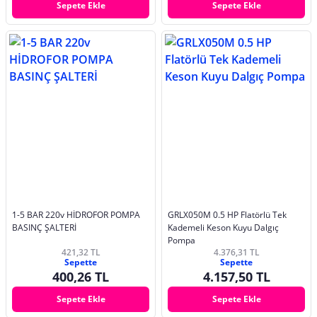
Sepete Ekle
Sepete Ekle
1-5 BAR 220v HİDROFOR POMPA
GRLX050M 0.5 HP Flatörlü Tek
BASINÇ ŞALTERİ
Kademeli Keson Kuyu Dalgıç
Pompa
421,32 TL
4.376,31 TL
Sepette
Sepette
400,26 TL
4.157,50 TL
Sepete Ekle
Sepete Ekle