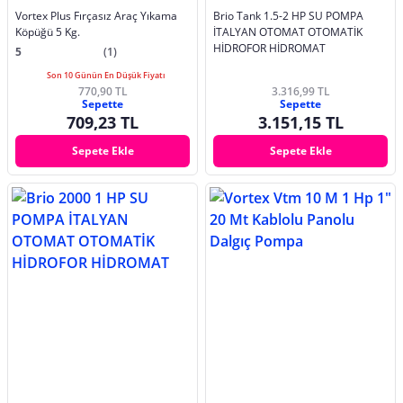
Vortex Plus Fırçasız Araç Yıkama
Brio Tank 1.5-2 HP SU POMPA
Köpüğü 5 Kg.
İTALYAN OTOMAT OTOMATİK
HİDROFOR HİDROMAT
5
(1)
Son 10 Günün En Düşük Fiyatı
770,90 TL
3.316,99 TL
Sepette
Sepette
709,23 TL
3.151,15 TL
Sepete Ekle
Sepete Ekle