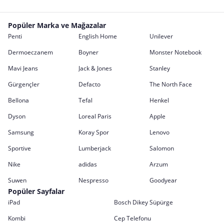
Popüler Marka ve Mağazalar
Penti
English Home
Unilever
Dermoeczanem
Boyner
Monster Notebook
Mavi Jeans
Jack & Jones
Stanley
Gürgençler
Defacto
The North Face
Bellona
Tefal
Henkel
Dyson
Loreal Paris
Apple
Samsung
Koray Spor
Lenovo
Sportive
Lumberjack
Salomon
Nike
adidas
Arzum
Suwen
Nespresso
Goodyear
Popüler Sayfalar
iPad
Bosch Dikey Süpürge
Kombi
Cep Telefonu