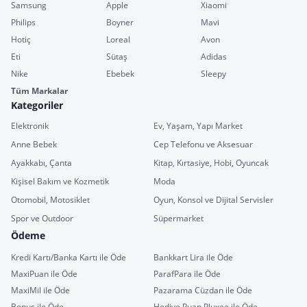
Samsung
Apple
Xiaomi
Philips
Boyner
Mavi
Hotiç
Loreal
Avon
Eti
Sütaş
Adidas
Nike
Ebebek
Sleepy
Tüm Markalar
Kategoriler
Elektronik
Ev, Yaşam, Yapı Market
Anne Bebek
Cep Telefonu ve Aksesuar
Ayakkabı, Çanta
Kitap, Kırtasiye, Hobi, Oyuncak
Kişisel Bakım ve Kozmetik
Moda
Otomobil, Motosiklet
Oyun, Konsol ve Dijital Servisler
Spor ve Outdoor
Süpermarket
Ödeme
Kredi Kartı/Banka Kartı ile Öde
Bankkart Lira ile Öde
MaxiPuan ile Öde
ParafPara ile Öde
MaxiMil ile Öde
Pazarama Cüzdan ile Öde
Bonus ile Öde
Hediye Puan Pluxee ile Öde