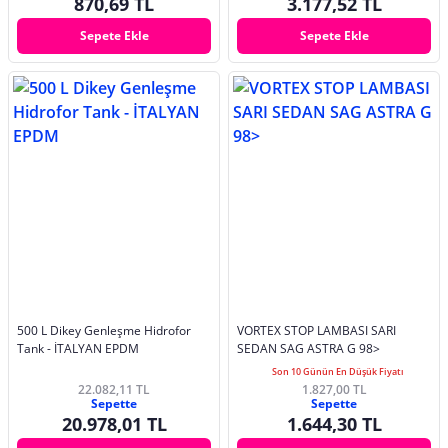
870,69 TL
3.177,52 TL
Sepete Ekle
Sepete Ekle
500 L Dikey Genleşme Hidrofor
VORTEX STOP LAMBASI SARI
Tank - İTALYAN EPDM
SEDAN SAG ASTRA G 98>
Son 10 Günün En Düşük Fiyatı
22.082,11 TL
1.827,00 TL
Sepette
Sepette
20.978,01 TL
1.644,30 TL