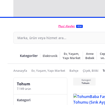
Plus'ı Keşfet
YENİ
Ev, Yaşam,
Anne
Cep
Kategoriler
Elektronik
Yapı Market
Bebek
ve
Anasayfa
Ev, Yaşam, Yapı Market
Bahçe
Çiçek, Bitki
T
Kategori
Tohum
Tohum
7.149 ürün
Kategori