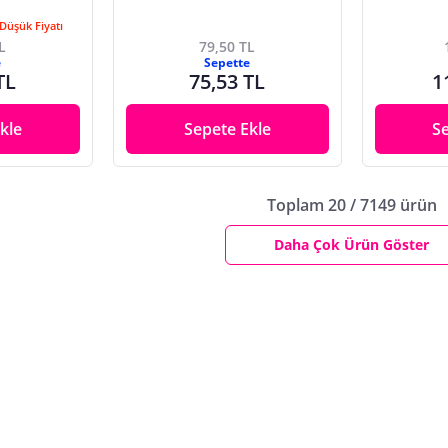
Düşük Fiyatı
L
79,50 TL
e
Sepette
TL
75,53 TL
1
kle
Sepete Ekle
S
Toplam 20 / 7149 ürün
Daha Çok Ürün Göster