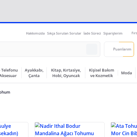
Fır
Hakkımızda
Sıkça Sorulan Sorular
İade Süreci
Siparişlerim
Puanlarım
 Telefonu
Ayakkabı,
Kitap, Kırtasiye,
Kişisel Bakım
Moda
 Aksesuar
Çanta
Hobi, Oyuncak
ve Kozmetik
ohum