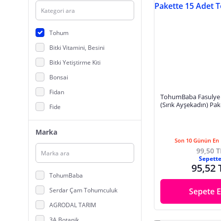
Tohum
Bitki Vitamini, Besini
Bitki Yetiştirme Kiti
Bonsai
Fidan
TohumBaba Fasuly
(Sırık Ayşekadın) Pa
Fide
Tohum
Gübre
Marka
İç Mekan Bitkileri
Son 10 Günün En 
99,50 T
Kaktüs
Sepett
95,52 
Saksı
TohumBaba
Sera, Sera Malzemeleri
Serdar Çam Tohumculuk
Sepete E
Sukulent
AGRODAL TARIM
Teraryum, Teraryum Aksesuarları
3A Botanik