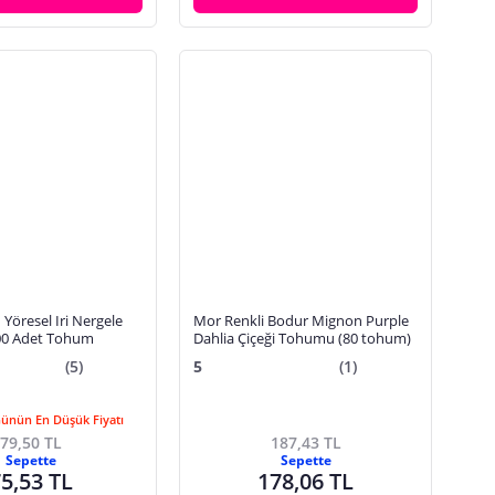
Yöresel Iri Nergele
Mor Renkli Bodur Mignon Purple
00 Adet Tohum
Dahlia Çiçeği Tohumu (80 tohum)
(5)
5
(1)
Günün En Düşük Fiyatı
79,50 TL
187,43 TL
Sepette
Sepette
5,53 TL
178,06 TL