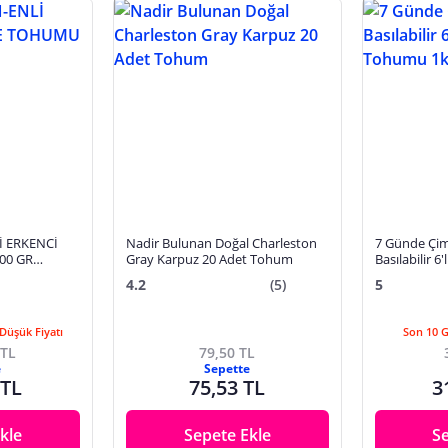
İ ERKENCİ
Nadir Bulunan Doğal Charleston
7 Günde Çim
00 GR
Gray Karpuz 20 Adet Tohum
Basılabilir 
1kg
4.2
(5)
5
Düşük Fiyatı
Son 10 
 TL
79,50 TL
e
Sepette
 TL
75,53 TL
3
kle
Sepete Ekle
S