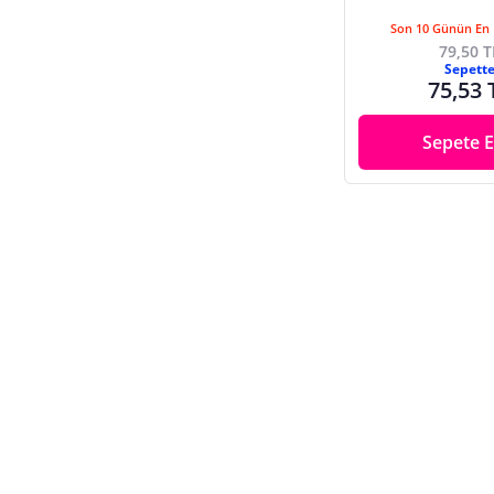
Son 10 Günün En 
79,50 T
Sepett
75,53 
Sepete E