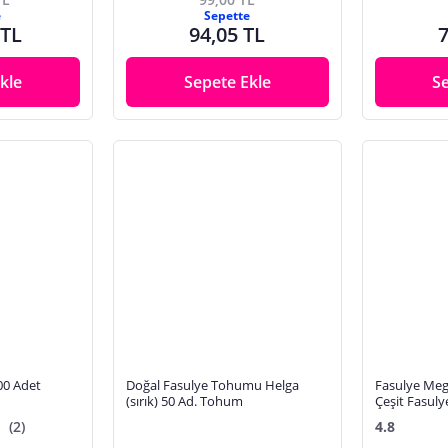
e
Sepette
 TL
94,05 TL
7
kle
Sepete Ekle
S
00 Adet
Doğal Fasulye Tohumu Helga
Fasulye Mega
(sırık) 50 Ad. Tohum
Çeşit Fasul
Gram 200 A
(2)
4.8