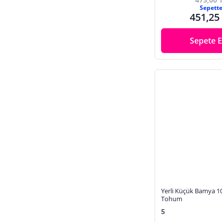
Sepett
451,25
Sepete E
Yerli Küçük Bamya 1
Tohum
5