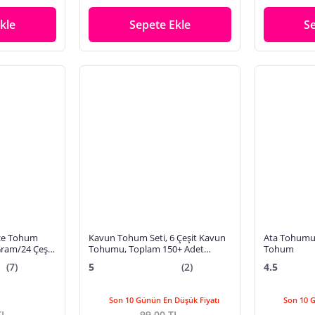
kle
Sepete Ekle
S
bze Tohum
Kavun Tohum Seti, 6 Çeşit Kavun
Ata Tohumu 
ram/24 Çeşit,
Tohumu, Toplam 150+ Adet
Tohum
 Tohum
Kavun Tohumu
(7)
5
(2)
4.5
Son 10 Günün En Düşük Fiyatı
Son 10 
TL
99,00 TL