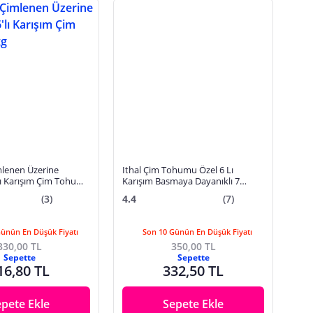
lenen Üzerine
Ithal Çim Tohumu Özel 6 Lı
6'lı Karışım Çim Tohumu
Karışım Basmaya Dayanıklı 7
Günde Çimlenir 1 Kg
(3)
4.4
(7)
Günün En Düşük Fiyatı
Son 10 Günün En Düşük Fiyatı
330,00 TL
350,00 TL
Sepette
Sepette
16,80 TL
332,50 TL
epete Ekle
Sepete Ekle