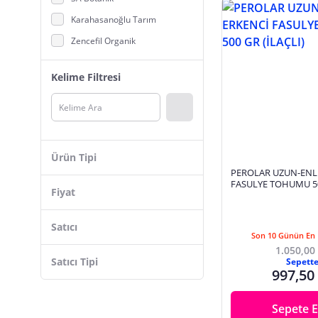
Torf ve Toprak
Karahasanoğlu Tarım
Zencefil Organik
DEFNE TOHUMCULUK
Kelime Filtresi
Gürbüzler
TAZE7
İdeaPazar
Tohhum
Ürün Tipi
DLF
PEROLAR UZUN-ENL
Bitki Tohumu
FASULYE TOHUMU 5
Bilgarden
Fiyat
(İLAÇLI)
Sebze Tohumu
EKBERA
Çim Tohumu
Satıcı
Çimsan
Son 10 Günün En 
Meyve Tohumu
1.050,00
GARDENYA TOHUMCULUK
Satıcı Tipi
Sepett
Bitki Fidanı
997,50
Patika Botanik
SETA
Sepete E
Ege Tarım