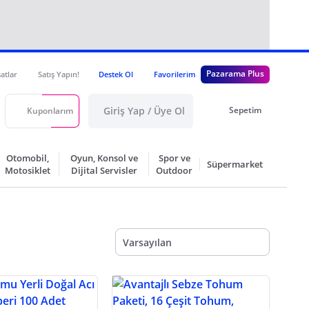
Pazarama Plus
satlar
Satış Yapın!
Destek Ol
Favorilerim
Giriş Yap / Üye Ol
Sepetim
Kuponlarım
Otomobil,
Oyun, Konsol ve
Spor ve
Süpermarket
Motosiklet
Dijital Servisler
Outdoor
Varsayılan