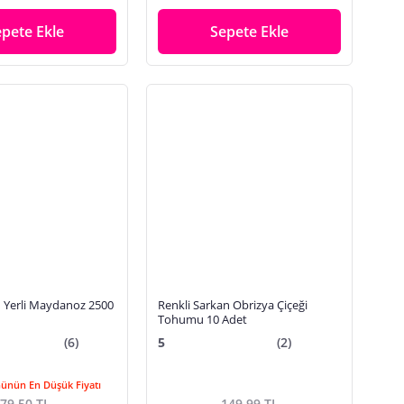
epete Ekle
Sepete Ekle
Yerli Maydanoz 2500
Renkli Sarkan Obrizya Çiçeği
Tohumu 10 Adet
(6)
5
(2)
Günün En Düşük Fiyatı
79,50 TL
149,99 TL