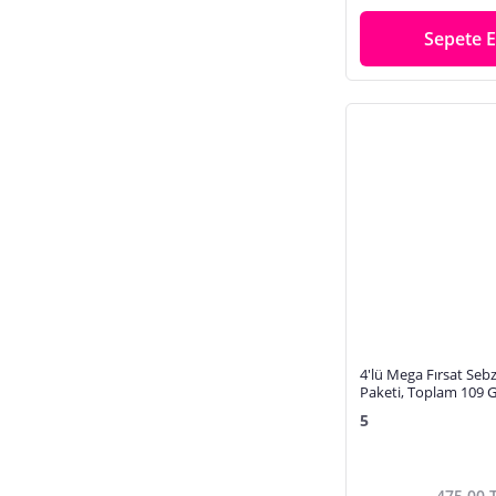
Sepete E
4'lü Mega Fırsat Se
Paketi, Toplam 109 G
Takribi 7.000+ Adet
5
475,00 