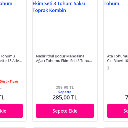
e Tohumu
Nadir Ithal Bodur Mandalina
Ata Tohumu 
kette 15 Adet
Ağacı Tohumu Ekim Seti 3 Tohum
Cin Biberi 
Saksı Toprak Kombin
3
Düşük Fiyatı
L
299,99 TL
e
Sepette
TL
285,00 TL
7
kle
Sepete Ekle
S