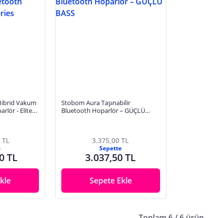
ibrid Vakum
Stobom Aura Taşınabilir
rlör - Elite
Bluetooth Hoparlör – GÜÇLÜ
BASS
 TL
3.375,00 TL
e
Sepette
0 TL
3.037,50 TL
kle
Sepete Ekle
Toplam 6 / 6 ürün