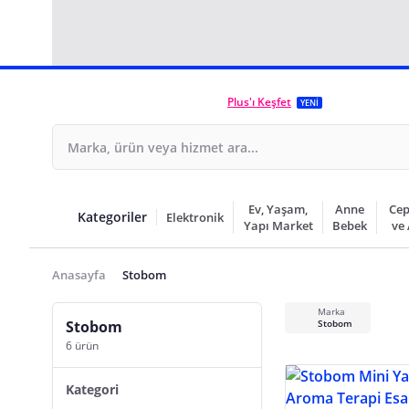
Plus'ı Keşfet
YENİ
Ev, Yaşam,
Anne
Cep
Kategoriler
Elektronik
Yapı Market
Bebek
ve
Anasayfa
Stobom
Marka
Stobom
Stobom
6 ürün
Kategori