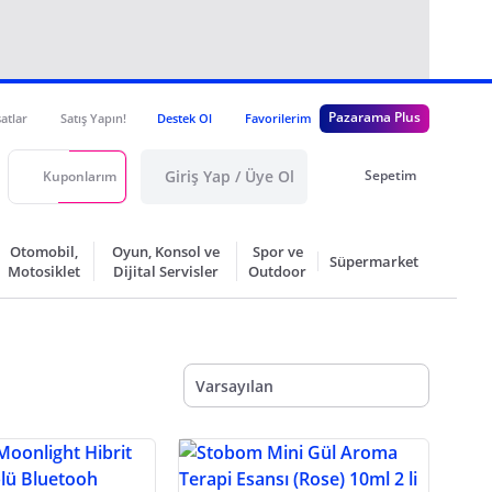
Pazarama Plus
satlar
Satış Yapın!
Destek Ol
Favorilerim
Giriş Yap / Üye Ol
Sepetim
Kuponlarım
Otomobil,
Oyun, Konsol ve
Spor ve
Süpermarket
Motosiklet
Dijital Servisler
Outdoor
Varsayılan