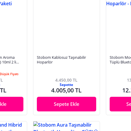
in Aroma
Stobom Kablosuz Taşınabilir
Stobom Moo
 10ml 2 li
Hoparlör
Tüplü Blueto
Series
Düşük Fiyatı
TL
4.450,00 TL
13
e
Sepette
 TL
4.005,00 TL
12.
kle
Sepete Ekle
S