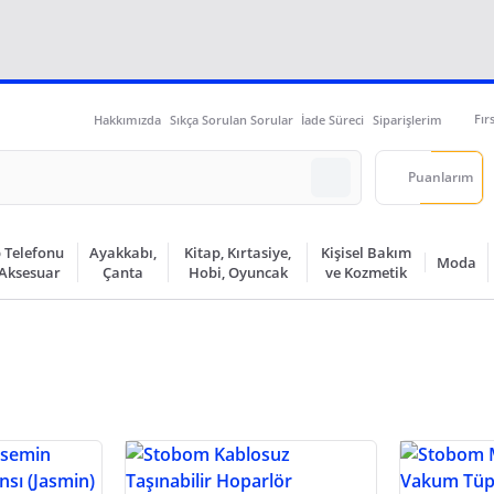
Fır
Hakkımızda
Sıkça Sorulan Sorular
İade Süreci
Siparişlerim
Puanlarım
 Telefonu
Ayakkabı,
Kitap, Kırtasiye,
Kişisel Bakım
Moda
 Aksesuar
Çanta
Hobi, Oyuncak
ve Kozmetik