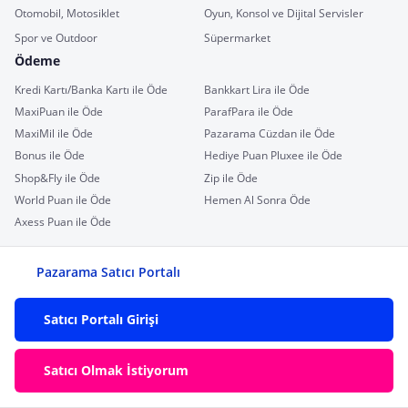
Otomobil, Motosiklet
Oyun, Konsol ve Dijital Servisler
Spor ve Outdoor
Süpermarket
Ödeme
Kredi Kartı/Banka Kartı ile Öde
Bankkart Lira ile Öde
MaxiPuan ile Öde
ParafPara ile Öde
MaxiMil ile Öde
Pazarama Cüzdan ile Öde
Bonus ile Öde
Hediye Puan Pluxee ile Öde
Shop&Fly ile Öde
Zip ile Öde
World Puan ile Öde
Hemen Al Sonra Öde
Axess Puan ile Öde
Pazarama Satıcı Portalı
Satıcı Portalı Girişi
Satıcı Olmak İstiyorum