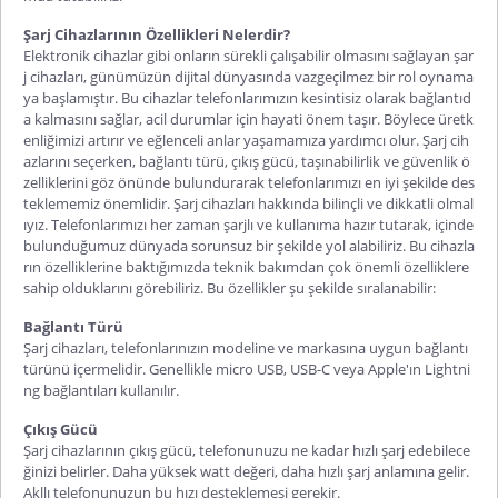
Şarj Cihazlarının Özellikleri Nelerdir?
Elektronik cihazlar gibi onların sürekli çalışabilir olmasını sağlayan şar
j cihazları, günümüzün dijital dünyasında vazgeçilmez bir rol oynama
ya başlamıştır. Bu cihazlar telefonlarımızın kesintisiz olarak bağlantıd
a kalmasını sağlar, acil durumlar için hayati önem taşır. Böylece üretk
enliğimizi artırır ve eğlenceli anlar yaşamamıza yardımcı olur. Şarj cih
azlarını seçerken, bağlantı türü, çıkış gücü, taşınabilirlik ve güvenlik ö
zelliklerini göz önünde bulundurarak telefonlarımızı en iyi şekilde des
teklememiz önemlidir. Şarj cihazları hakkında bilinçli ve dikkatli olmal
ıyız. Telefonlarımızı her zaman şarjlı ve kullanıma hazır tutarak, içinde
bulunduğumuz dünyada sorunsuz bir şekilde yol alabiliriz. Bu cihazla
rın özelliklerine baktığımızda teknik bakımdan çok önemli özelliklere
sahip olduklarını görebiliriz. Bu özellikler şu şekilde sıralanabilir:
Bağlantı Türü
Şarj cihazları, telefonlarınızın modeline ve markasına uygun bağlantı
türünü içermelidir. Genellikle micro USB, USB-C veya Apple'ın Lightni
ng bağlantıları kullanılır.
Çıkış Gücü
Şarj cihazlarının çıkış gücü, telefonunuzu ne kadar hızlı şarj edebilece
ğinizi belirler. Daha yüksek watt değeri, daha hızlı şarj anlamına gelir.
Akllı telefonunuzun bu hızı desteklemesi gerekir.