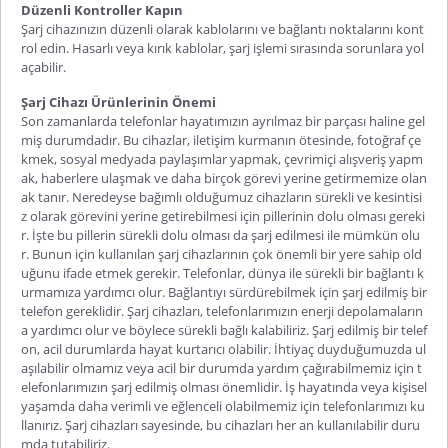
Düzenli Kontroller Kapın
Şarj cihazınızın düzenli olarak kablolarını ve bağlantı noktalarını kont
rol edin. Hasarlı veya kırık kablolar, şarj işlemi sırasında sorunlara yol
açabilir.
Şarj Cihazı Ürünlerinin Önemi
Son zamanlarda telefonlar hayatımızın ayrılmaz bir parçası haline gel
miş durumdadır. Bu cihazlar, iletişim kurmanın ötesinde, fotoğraf çe
kmek, sosyal medyada paylaşımlar yapmak, çevrimiçi alışveriş yapm
ak, haberlere ulaşmak ve daha birçok görevi yerine getirmemize olan
ak tanır. Neredeyse bağımlı olduğumuz cihazların sürekli ve kesintisi
z olarak görevini yerine getirebilmesi için pillerinin dolu olması gereki
r. İşte bu pillerin sürekli dolu olması da şarj edilmesi ile mümkün olu
r. Bunun için kullanılan şarj cihazlarının çok önemli bir yere sahip old
uğunu ifade etmek gerekir. Telefonlar, dünya ile sürekli bir bağlantı k
urmamıza yardımcı olur. Bağlantıyı sürdürebilmek için şarj edilmiş bir
telefon gereklidir. Şarj cihazları, telefonlarımızın enerji depolamaların
a yardımcı olur ve böylece sürekli bağlı kalabiliriz. Şarj edilmiş bir telef
on, acil durumlarda hayat kurtarıcı olabilir. İhtiyaç duyduğumuzda ul
aşılabilir olmamız veya acil bir durumda yardım çağırabilmemiz için t
elefonlarımızın şarj edilmiş olması önemlidir. İş hayatında veya kişisel
yaşamda daha verimli ve eğlenceli olabilmemiz için telefonlarımızı ku
llanırız. Şarj cihazları sayesinde, bu cihazları her an kullanılabilir duru
mda tutabiliriz.