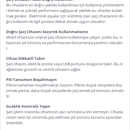
Bu cihazların en doğru şekilde kullanılması için kullanma yöntemlerin
i bilmek ve yüksek performans sağlayacak şekilde bu cihazları kullan
mak gerekir. Elektronik eşyalar için üretilmiş olan şarj cihazlarının do
ğru kullanımı ile ilgili şunlara dikkat etmek uygun olacaktır:
Doğru Şarj Cihazını Seçerek Kullanmalısınız
Mobil cihazınızın orijinal şarj cihazını kullanmaya çalışın, çünkü bu, ci
hazınızın pil ömrünü ve performansını korumanıza yardımcı olacaktı
r.
Cihazı Dikkatli Takın
Şarj cihazını, elektrik prizine veya USB portuna düzgünce takın. Bu, b
ağlantının güvenli ve verimli olmasını sağlar.
Pili Tamamen Boşaltmayın
Pilinizi tamamen boşaltmaktan kaçının. Pilinizi düşük seviyelere düş
ürmek yerine, daha düşük seviyelerde şarj etmek pil ömrünü artırabi
lir.
Sıcaklık Kontrolü Yapın
Şarj işlemi sırasında cihazınızın aşırı ısınmasına izin vermeyin. Cihazla
rınızın serin bir ortamda şarj edilmesi, pil ömrünü koruma açısından
önemlidir.