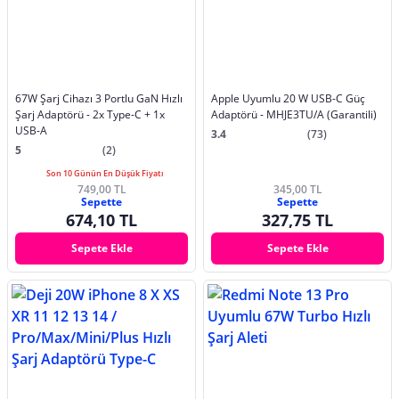
67W Şarj Cihazı 3 Portlu GaN Hızlı
Apple Uyumlu 20 W USB-C Güç
Şarj Adaptörü - 2x Type-C + 1x
Adaptörü - MHJE3TU/A (Garantili)
USB-A
3.4
(73)
5
(2)
Son 10 Günün En Düşük Fiyatı
749,00 TL
345,00 TL
Sepette
Sepette
674,10 TL
327,75 TL
Sepete Ekle
Sepete Ekle