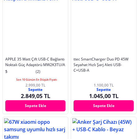
APPLE 35 Watt Çift USB-C Bağlantı
ttec SmartCharger Duo PD 45W
Noktalı Güç Adaptörü MW2K3TU/A
Seyahat Hızlı Şarj Aleti USB-
C+USB-A
5
(2)
Son 10 Günün En Düşük Fiyatı
2.999,00 TL
1.100,00 TL
Sepette
Sepette
2.849,05 TL
1.045,00 TL
Sepete Ekle
Sepete Ekle