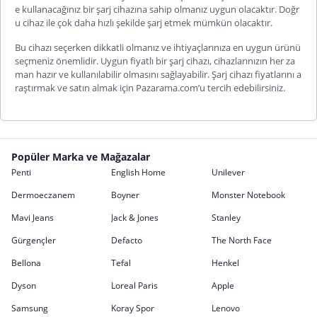
e kullanacağınız bir şarj cihazına sahip olmanız uygun olacaktır. Doğr
u cihaz ile çok daha hızlı şekilde şarj etmek mümkün olacaktır.
Bu cihazı seçerken dikkatli olmanız ve ihtiyaçlarınıza en uygun ürünü
seçmeniz önemlidir. Uygun fiyatlı bir şarj cihazı, cihazlarınızın her za
man hazır ve kullanılabilir olmasını sağlayabilir. Şarj cihazı fiyatlarını a
raştırmak ve satın almak için Pazarama.com’u tercih edebilirsiniz.
Popüler Marka ve Mağazalar
Penti
English Home
Unilever
Dermoeczanem
Boyner
Monster Notebook
Mavi Jeans
Jack & Jones
Stanley
Gürgençler
Defacto
The North Face
Bellona
Tefal
Henkel
Dyson
Loreal Paris
Apple
Samsung
Koray Spor
Lenovo