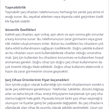
Taşınabilirlik
Taşınabilir şarj cihazları, telefonunuzu herhangi bir yerde şarj etme ol
anağı sunar. Bu, seyahat ederken veya dışarıda vakit geçirirken özelli
kle faydalı olabilir.
Güvenlik Özellikleri
Kaliteli şarj cihazları, aşırı voltaj, aşırı akım ve aşırı ısınma gibi sorunlar
a karşı koruma sunar. Bu, telefonunuzun zarar görmesini veya güve
nlik riskleri oluşturmasını önler. Bütün bu özellikleri bu cihazların çok
daha etkili kullanılmasını sağlayan özelliklerdir. Doğru şekilde kullanıl
an bu cihazları uzun süre kullanılabilecek cihazlar olduğu unutulma
malı. Şarj için kullanılan bu cihazların korunması ve kullanırken hırpal
anmaması gerekir. Doğru cihaz için doğru şarj cihazı kullanmanın da
çok önemli olduğu ifade edilebilir. Doğru cihaz kullanımı elektronik ci
hazın da zarar görmesinin önüne geçecektir.
Şarj Cihazı Ürünlerinin Fiyat Seçenekleri
Gün içinde yoğun olarak kullanıldığı için mobil cihazlarımızın sürekli o
larak şarj edilmesini gerektiriyor. Telefonlar, tabletler, dizüstü bilgisay
arlar ve daha birçok cihaz, enerji ihtiyaçlarını karşılamak için şarj ciha
zlarına bağımlı hale geldi. Piyasada birçok farklı şarj cihazı seçeneği b
ulunuyor ve fiyatlar geniş bir yelpazede değişebilir. Bu şarj cihazları k
ullanılacak olan cihaz ile uyumlu olacak şekilde seçilmelidir. Uzun sür