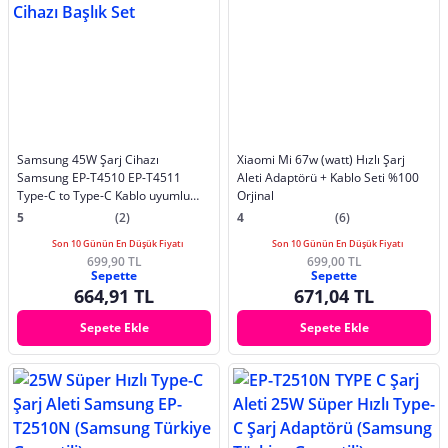
Samsung 45W Şarj Cihazı
Xiaomi Mi 67w (watt) Hızlı Şarj
Samsung EP-T4510 EP-T4511
Aleti Adaptörü + Kablo Seti %100
Type-C to Type-C Kablo uyumlu
Orjinal
Hızlı Şarj Cihazı Başlık Set
5
(2)
4
(6)
Son 10 Günün En Düşük Fiyatı
Son 10 Günün En Düşük Fiyatı
699,90 TL
699,00 TL
Sepette
Sepette
664,91 TL
671,04 TL
Sepete Ekle
Sepete Ekle