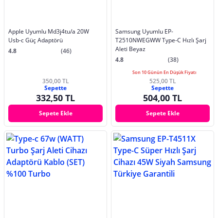
Apple Uyumlu Md3j4tu/a 20W
Samsung Uyumlu EP-
Usb-c Güç Adaptörü
T2510NWEGWW Type-C Hızlı Şarj
Aleti Beyaz
4.8
(46)
4.8
(38)
Son 10 Günün En Düşük Fiyatı
350,00 TL
525,00 TL
Sepette
Sepette
332,50 TL
504,00 TL
Sepete Ekle
Sepete Ekle