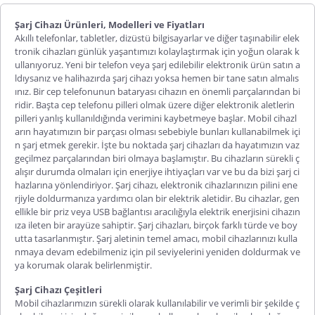
Şarj Cihazı Ürünleri, Modelleri ve Fiyatları
Akıllı telefonlar, tabletler, dizüstü bilgisayarlar ve diğer taşınabilir elek
tronik cihazları günlük yaşantımızı kolaylaştırmak için yoğun olarak k
ullanıyoruz. Yeni bir telefon veya şarj edilebilir elektronik ürün satın a
ldıysanız ve halihazırda şarj cihazı yoksa hemen bir tane satın almalıs
ınız. Bir cep telefonunun bataryası cihazın en önemli parçalarından bi
ridir. Başta cep telefonu pilleri olmak üzere diğer elektronik aletlerin
pilleri yanlış kullanıldığında verimini kaybetmeye başlar. Mobil cihazl
arın hayatımızın bir parçası olması sebebiyle bunları kullanabilmek içi
n şarj etmek gerekir. İşte bu noktada şarj cihazları da hayatımızın vaz
geçilmez parçalarından biri olmaya başlamıştır. Bu cihazların sürekli ç
alışır durumda olmaları için enerjiye ihtiyaçları var ve bu da bizi şarj ci
hazlarına yönlendiriyor. Şarj cihazı, elektronik cihazlarınızın pilini ene
rjiyle doldurmanıza yardımcı olan bir elektrik aletidir. Bu cihazlar, gen
ellikle bir priz veya USB bağlantısı aracılığıyla elektrik enerjisini cihazın
ıza ileten bir arayüze sahiptir. Şarj cihazları, birçok farklı türde ve boy
utta tasarlanmıştır. Şarj aletinin temel amacı, mobil cihazlarınızı kulla
nmaya devam edebilmeniz için pil seviyelerini yeniden doldurmak ve
ya korumak olarak belirlenmiştir.
Şarj Cihazı Çeşitleri
Mobil cihazlarımızın sürekli olarak kullanılabilir ve verimli bir şekilde ç