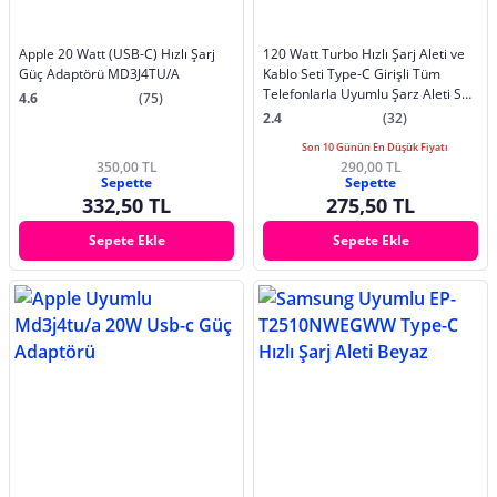
Apple 20 Watt (USB-C) Hızlı Şarj
120 Watt Turbo Hızlı Şarj Aleti ve
Güç Adaptörü MD3J4TU/A
Kablo Seti Type-C Girişli Tüm
Telefonlarla Uyumlu Şarz Aleti Seti
4.6
(75)
Şarj Başlığı Şarj Kablosu Şarj
2.4
(32)
Adaptörü
Son 10 Günün En Düşük Fiyatı
350,00 TL
290,00 TL
Sepette
Sepette
332,50 TL
275,50 TL
Sepete Ekle
Sepete Ekle