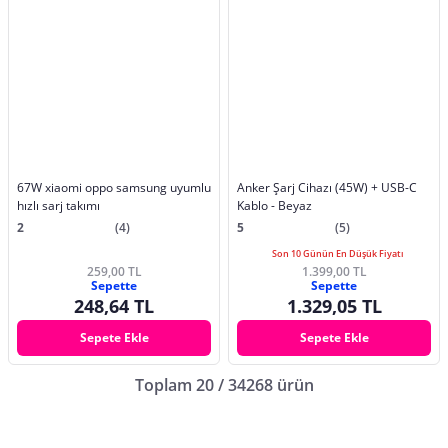
67W xiaomi oppo samsung uyumlu
Anker Şarj Cihazı (45W) + USB-C
hızlı sarj takımı
Kablo - Beyaz
2
(4)
5
(5)
Son 10 Günün En Düşük Fiyatı
259,00 TL
1.399,00 TL
Sepette
Sepette
248,64 TL
1.329,05 TL
Sepete Ekle
Sepete Ekle
Toplam 20 / 34268 ürün