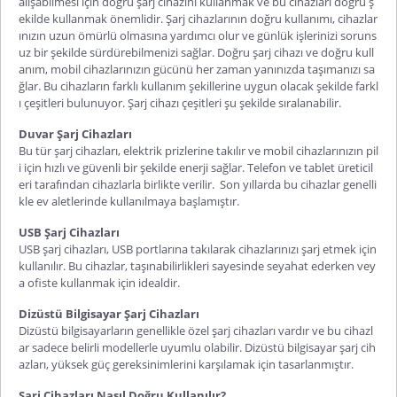
alışabilmesi için doğru şarj cihazını kullanmak ve bu cihazları doğru ş
ekilde kullanmak önemlidir. Şarj cihazlarının doğru kullanımı, cihazlar
ınızın uzun ömürlü olmasına yardımcı olur ve günlük işlerinizi soruns
uz bir şekilde sürdürebilmenizi sağlar. Doğru şarj cihazı ve doğru kull
anım, mobil cihazlarınızın gücünü her zaman yanınızda taşımanızı sa
ğlar. Bu cihazların farklı kullanım şekillerine uygun olacak şekilde farkl
ı çeşitleri bulunuyor. Şarj cihazı çeşitleri şu şekilde sıralanabilir.
Duvar Şarj Cihazları
Bu tür şarj cihazları, elektrik prizlerine takılır ve mobil cihazlarınızın pil
i için hızlı ve güvenli bir şekilde enerji sağlar. Telefon ve tablet üreticil
eri tarafından cihazlarla birlikte verilir. Son yıllarda bu cihazlar genelli
kle ev aletlerinde kullanılmaya başlamıştır.
USB Şarj Cihazları
USB şarj cihazları, USB portlarına takılarak cihazlarınızı şarj etmek için
kullanılır. Bu cihazlar, taşınabilirlikleri sayesinde seyahat ederken vey
a ofiste kullanmak için idealdir.
Dizüstü Bilgisayar Şarj Cihazları
Dizüstü bilgisayarların genellikle özel şarj cihazları vardır ve bu cihazl
ar sadece belirli modellerle uyumlu olabilir. Dizüstü bilgisayar şarj cih
azları, yüksek güç gereksinimlerini karşılamak için tasarlanmıştır.
Şarj Cihazları Nasıl Doğru Kullanılır?