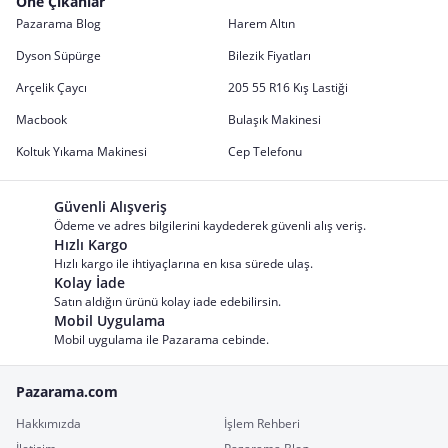
Öne Çıkanlar
Pazarama Blog
Harem Altın
Dyson Süpürge
Bilezik Fiyatları
Arçelik Çaycı
205 55 R16 Kış Lastiği
Macbook
Bulaşık Makinesi
Koltuk Yıkama Makinesi
Cep Telefonu
Güvenli Alışveriş
Ödeme ve adres bilgilerini kaydederek güvenli alış veriş.
Hızlı Kargo
Hızlı kargo ile ihtiyaçlarına en kısa sürede ulaş.
Kolay İade
Satın aldığın ürünü kolay iade edebilirsin.
Mobil Uygulama
Mobil uygulama ile Pazarama cebinde.
Pazarama.com
Hakkımızda
İşlem Rehberi