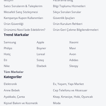
İletişim
Pazarama Blog
Satıcı Sorularım & Taleplerim
Bilgi Toplumu Hizmetleri
Mesafeli Satış Sözleşmesi
Sıkça Sorulan Sorular
Kampanya Kupon Kullanımları
Güvenlik İpuçları
Ürün Güvenliği
Ürün Kurulum Rehberi
Ürünümü Nasıl İade Edebilirim?
Ürün Geri Çekme Bilgilendirmeleri
Trend Markalar
Samsung
Apple
Xiaomi
Philips
Boyner
Mavi
Hotiç
Loreal
Avon
Eti
Sütaş
Adidas
Nike
Ebebek
Sleepy
Tüm Markalar
Kategoriler
Elektronik
Ev, Yaşam, Yapı Market
Anne Bebek
Cep Telefonu ve Aksesuar
Ayakkabı, Çanta
Kitap, Kırtasiye, Hobi, Oyuncak
Kişisel Bakım ve Kozmetik
Moda