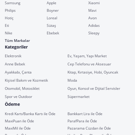
Samsung
Apple
Xiaomi
Philips
Boyner
Mavi
Hotiç
Loreal
Avon
Eti
Sütaş
Adidas
Nike
Ebebek
Sleepy
Tüm Markalar
Kategoriler
Elektronik
Ev, Yaşam, Yapı Market
Anne Bebek
Cep Telefonu ve Aksesuar
Ayakkabı, Çanta
Kitap, Kırtasiye, Hobi, Oyuncak
Kişisel Bakım ve Kozmetik
Moda
Otomobil, Motosiklet
Oyun, Konsol ve Dijital Servisler
Spor ve Outdoor
Süpermarket
Ödeme
Kredi Kartı/Banka Kartı ile Öde
Bankkart Lira ile Öde
MaxiPuan ile Öde
ParafPara ile Öde
MaxiMil ile Öde
Pazarama Cüzdan ile Öde