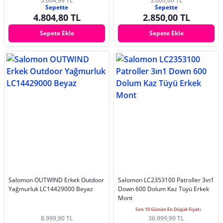
5.004,99 TL
3.000,00 TL
Sepette
Sepette
4.804,80 TL
2.850,00 TL
Sepete Ekle
Sepete Ekle
Salomon OUTWIND Erkek Outdoor
Salomon LC2353100 Patroller 3ın1
Yağmurluk LC14429000 Beyaz
Down 600 Dolum Kaz Tüyü Erkek
Mont
Son 10 Günün En Düşük Fiyatı
8.999,90 TL
36.999,99 TL