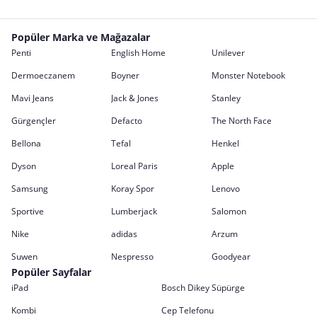
Popüler Marka ve Mağazalar
Penti
English Home
Unilever
Dermoeczanem
Boyner
Monster Notebook
Mavi Jeans
Jack & Jones
Stanley
Gürgençler
Defacto
The North Face
Bellona
Tefal
Henkel
Dyson
Loreal Paris
Apple
Samsung
Koray Spor
Lenovo
Sportive
Lumberjack
Salomon
Nike
adidas
Arzum
Suwen
Nespresso
Goodyear
Popüler Sayfalar
iPad
Bosch Dikey Süpürge
Kombi
Cep Telefonu