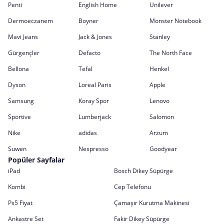
Penti
English Home
Unilever
Dermoeczanem
Boyner
Monster Notebook
Mavi Jeans
Jack & Jones
Stanley
Gürgençler
Defacto
The North Face
Bellona
Tefal
Henkel
Dyson
Loreal Paris
Apple
Samsung
Koray Spor
Lenovo
Sportive
Lumberjack
Salomon
Nike
adidas
Arzum
Suwen
Nespresso
Goodyear
Popüler Sayfalar
iPad
Bosch Dikey Süpürge
Kombi
Cep Telefonu
Ps5 Fiyat
Çamaşır Kurutma Makinesi
Ankastre Set
Fakir Dikey Süpürge