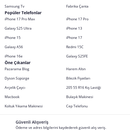
Samsung Tv
Fabrika Çanta
Popüler Telefonlar
iPhone 17 Pro Max
iPhone 17 Pro
Galaxy S25 Ultra
iPhone 13
iPhone 15
iPhone 17
Galaxy A56
Redmi 15C
iPhone 16e
Galaxy S25FE
Öne Çıkanlar
Pazarama Blog
Harem Altın
Dyson Süpürge
Bilezik Fiyatları
Arçelik Çaycı
205 55 R16 Kış Lastiği
Macbook
Bulaşık Makinesi
Koltuk Yıkama Makinesi
Cep Telefonu
Güvenli Alışveriş
Ödeme ve adres bilgilerini kaydederek güvenli alış veriş.