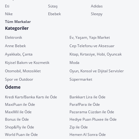
Eti
Sütaş
Adidas
Nike
Ebebek
Sleepy
Tüm Markalar
Kategoriler
Elektronik
Ev, Yaşam, Yapı Market
Anne Bebek
Cep Telefonu ve Aksesuar
Ayakkabı, Çanta
Kitap, Kırtasiye, Hobi, Oyuncak
Kişisel Bakım ve Kozmetik
Moda
Otomobil, Motosiklet
Oyun, Konsol ve Dijital Servisler
Spor ve Outdoor
Süpermarket
Ödeme
Kredi Kartı/Banka Kartı ile Öde
Bankkart Lira ile Öde
MaxiPuan ile Öde
ParafPara ile Öde
MaxiMil ile Öde
Pazarama Cüzdan ile Öde
Bonus ile Öde
Hediye Puan Pluxee ile Öde
Shop&Fly ile Öde
Zip ile Öde
World Puan ile Öde
Hemen Al Sonra Öde