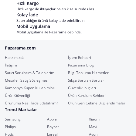
Hızlı Kargo
Hızlı kargo ile ihtiyaçlarına en kısa sürede ulaş.
Kolay İade
Satın aldığın ürünü kolay iade edebilirsin.
Mobil Uygulama
Mobil uygulama ile Pazarama cebinde.
Pazarama.com
Hakkımızda
İşlem Rehberi
İletişim
Pazarama Blog
Satıcı Sorularım & Taleplerim
Bilgi Toplumu Hizmetleri
Mesafeli Satış Sözleşmesi
Sıkça Sorulan Sorular
Kampanya Kupon Kullanımları
Güvenlik İpuçları
Ürün Güvenliği
Ürün Kurulum Rehberi
Ürünümü Nasıl İade Edebilirim?
Ürün Geri Çekme Bilgilendirmeleri
Trend Markalar
Samsung
Apple
Xiaomi
Philips
Boyner
Mavi
Hotiç
Loreal
Avon