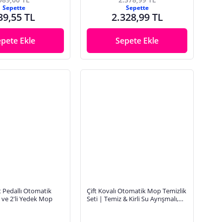
Sepette
Sepette
39,55 TL
2.328,99 TL
epete Ekle
Sepete Ekle
 Pedallı Otomatik
Çift Kovalı Otomatik Mop Temizlik
i ve 2'li Yedek Mop
Seti | Temiz & Kirli Su Ayrışmalı,
Kendini Sıkan Mikrofiber Paspas