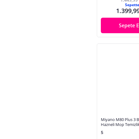
Sepett
1.399,9
Sepete E
Miyano M80 Plus 3 Ba
Hazneli Mop Temizlik
5