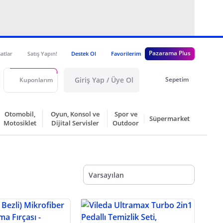
Pazarama Plus
satlar
Satış Yapın!
Destek Ol
Favorilerim
Giriş Yap / Üye Ol
Sepetim
Kuponlarım
Otomobil,
Oyun, Konsol ve
Spor ve
Süpermarket
Motosiklet
Dijital Servisler
Outdoor
Varsayılan