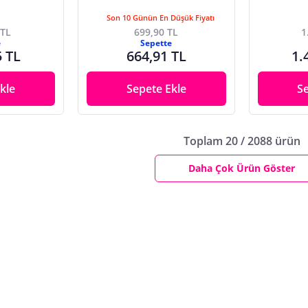
Son 10 Günün En Düşük Fiyatı
 TL
699,90 TL
1
e
Sepette
5 TL
664,91 TL
1.
kle
Sepete Ekle
S
Toplam 20 / 2088 ürün
Daha Çok Ürün Göster