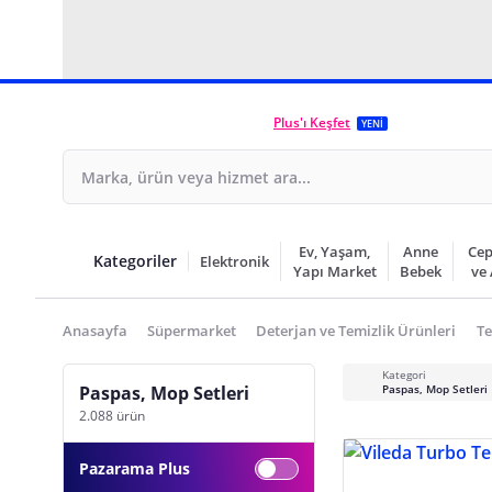
Plus'ı Keşfet
YENİ
Ev, Yaşam,
Anne
Cep
Kategoriler
Elektronik
Yapı Market
Bebek
ve
Anasayfa
Süpermarket
Deterjan ve Temizlik Ürünleri
Te
Kategori
Paspas, Mop Setleri
Paspas, Mop Setleri
2.088 ürün
Pazarama Plus