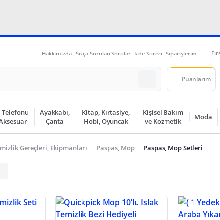
Fır
Hakkımızda
Sıkça Sorulan Sorular
İade Süreci
Siparişlerim
Puanlarım
 Telefonu
Ayakkabı,
Kitap, Kırtasiye,
Kişisel Bakım
Moda
 Aksesuar
Çanta
Hobi, Oyuncak
ve Kozmetik
mizlik Gereçleri, Ekipmanları
Paspas, Mop
Paspas, Mop Setleri