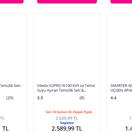
mizlik Seti -
Vileda H2PRO %100 Kirli ve Temiz
SMARTER A
Suyu Ayıran Temizlik Seti &
ÜÇGEN APAR
Mikrofiber Mop
SUYU AYIRM
(29)
3.5
(8)
4.4
OTOMATİK T
PASPAS CAM
Son 10 Günün En Düşük Fiyatı
 TL
2.639,99 TL
1
e
Sepette
1 TL
2.589,99 TL
1.