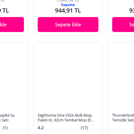
e
Sepette
9 TL
944,91 TL
9
kle
Sepete Ekle
S
şlıklı Su
Digithome One Click Akıllı Mop
Thunderbolt
 Seti
Paleti XL 32cm Tembel Mop El
Temizlik Set
Değmeden Islak Havlu Ve Bez
(1)
4.2
(17)
Kullan At Otomatik Mop DGT-101