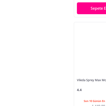
Sepete E
Vileda Sprey Max M
4.4
Son 10 Günün En 
1.449,99