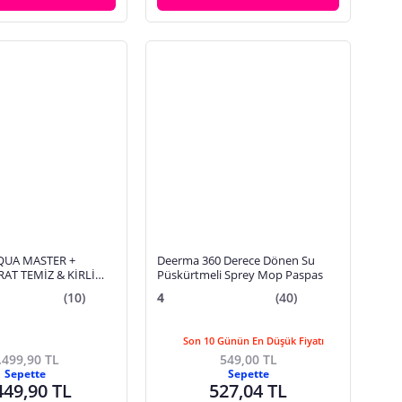
QUA MASTER +
Deerma 360 Derece Dönen Su
AT TEMİZ & KİRLİ
Püskürtmeli Sprey Mop Paspas
A ÖZELLİĞİ
(10)
4
(40)
EMİZLİK SETİ MOP
 VE KÖŞE İÇİN
Son 10 Günün En Düşük Fiyatı
.499,90 TL
549,00 TL
Sepette
Sepette
449,90 TL
527,04 TL