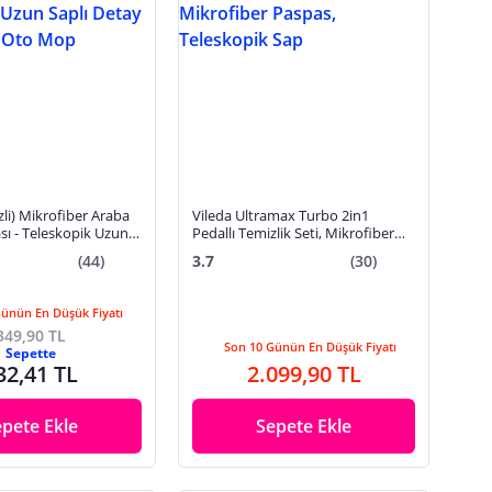
zli) Mikrofiber Araba
Vileda Ultramax Turbo 2in1
sı - Teleskopik Uzun
Pedallı Temizlik Seti, Mikrofiber
Oto Fırçası Oto Mop
Paspas, Teleskopik Sap
(44)
3.7
(30)
Günün En Düşük Fiyatı
349,90 TL
Son 10 Günün En Düşük Fiyatı
Sepette
32,41 TL
2.099,90 TL
epete Ekle
Sepete Ekle