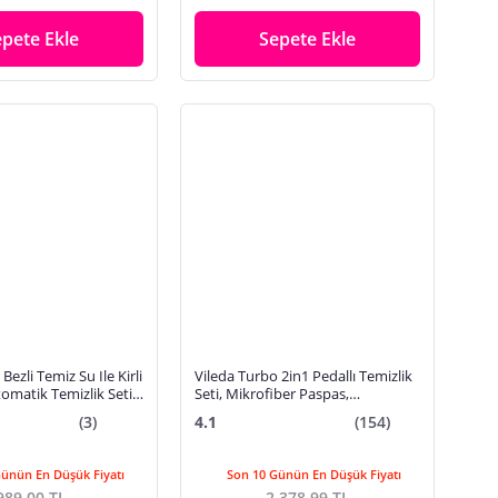
epete Ekle
Sepete Ekle
Bezli Temiz Su Ile Kirli
Vileda Turbo 2in1 Pedallı Temizlik
omatik Temizlik Seti
Seti, Mikrofiber Paspas,
Teleskopik Sap
(3)
4.1
(154)
Günün En Düşük Fiyatı
Son 10 Günün En Düşük Fiyatı
989,00 TL
2.378,99 TL