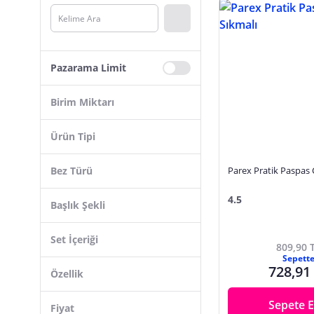
Royal Gross
Non Ni
Fibril
Pazarama Limit
4Berry
Youban
Birim Miktarı
Hansel
Ürün Tipi
Doori
Leifheit
Bez Türü
Parex Pratik Paspas Ç
Buffer
Mikrofiber
Set
4.5
Başlık Şekli
Go İthalat
Havlu
Mop
Macromax
Dikdörtgen
Kumaş
Set İçeriği
Paspas
809,90 
ERKUGO
Yuvarlak
Sepett
Kova
Mop Seti
728,91
Üçgen
Özellik
Fırça
Paspas Kova Seti
Dikdörtgen - Yuvarlak
Döner Başlıklı
Kapsül
Sepete E
Paspas Seti
Fiyat