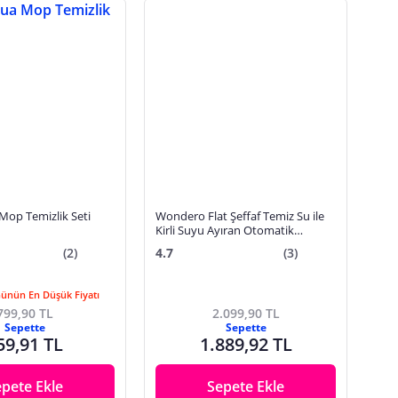
Mop Temizlik Seti
Wondero Flat Şeffaf Temiz Su ile
Kirli Suyu Ayıran Otomatik
Temizlik Seti
(2)
4.7
(3)
Günün En Düşük Fiyatı
799,90 TL
2.099,90 TL
Sepette
Sepette
59,91 TL
1.889,92 TL
epete Ekle
Sepete Ekle