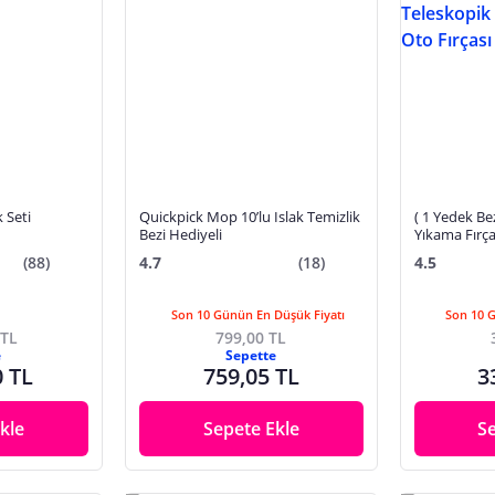
 Seti
Quickpick Mop 10’lu Islak Temizlik
( 1 Yedek Be
Bezi Hediyeli
Yıkama Fırça
Saplı Detay 
(88)
4.7
(18)
4.5
Son 10 Günün En Düşük Fiyatı
Son 10 
 TL
799,00 TL
e
Sepette
0 TL
759,05 TL
3
kle
Sepete Ekle
S