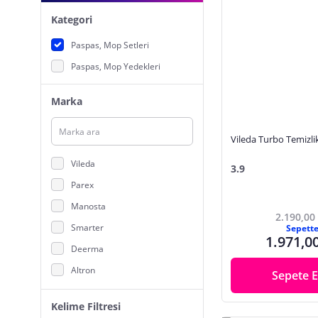
Kategori
Paspas, Mop Setleri
Paspas, Mop Yedekleri
Marka
Vileda Turbo Temizlik
Vileda
3.9
Parex
Manosta
2.190,00
Smarter
Sepett
1.971,0
Deerma
Altron
Sepete E
MİYANO
Kelime Filtresi
Digithome