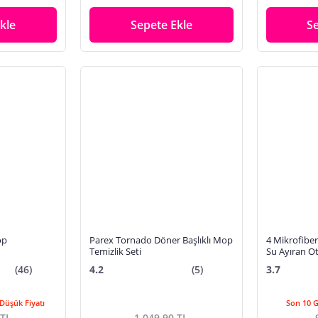
kle
Sepete Ekle
S
op
Parex Tornado Döner Başlıklı Mop
4 Mikrofiber 
Temizlik Seti
Su Ayıran Ot
Mop
(46)
4.2
(5)
3.7
Düşük Fiyatı
Son 10 
 TL
1.049,90 TL