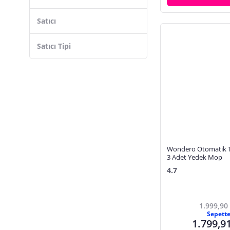
Sıkma Mekanizmalı
Düzenleyici Raf
Pedallı
Satıcı
Sıvı
Yıkanabilir
Tezgahüstü
Satıcı Tipi
Katlanabilir
Sprey
Tekerlekli
Wondero Otomatik Te
3 Adet Yedek Mop
4.7
1.999,90
Sepett
1.799,9