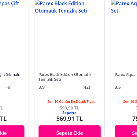
ift Sıkmalı
Parex Black Edition Otomatik
Parex Aqua 
Temizlik Seti
(6)
3.9
(42)
3.5
Son 10 Günün En Düşük Fiyatı
Son 10 
TL
599,90 TL
e
Sepette
 TL
569,91 TL
7
kle
Sepete Ekle
S