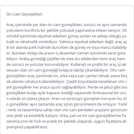
Ön Cam Güneşlikleri
Araç içerisinde yer alan ön cam güneşlikleri, sürücü ve aynı zamanda
yolcuların konforlu bir şekilde yolculuk yapmasına imkan tanıyor. Ot
omobil içerisinde seyahat ederken güneş ışınları ve sebep olduğu yü
ksek ısı rahatsızlık verebiliyor. Yalnızca seyahat ederken değil, araç aç
ık bir alanda park halinde dururken de güneş ve ısıya maruz kalabiliy
or. Bundan dolayı da aracın iç aksamları zaman içerisinde zarar göre
biliyor. Araba güneşliği çeşitleri ile olası bu etkilerden hem araç hem
de sürücü ve yolcular korunabiliyor. Kullanışlı ve pratik bir araç içi ak
sesuarı olan
ön cam güneşliği
kolayca takılıp çıkarılabiliyor. Oto cam
güneşlikleri araç içerisinde ön, arka veya yan camlar olmak üzere birç
ok alanda rahatça kullanılabiliyor. Çeşitli boyutlarda tasarlanan oto c
am güneşlikler her araca uyum sağlayabiliyor. Perde ve jaluzi gibi oto
güneşlikleri kolay açılır kapanır özelliği sayesinde fonksiyonel bir ürü
n olarak ön plana çıkıyor. Aracı ve sürücüyü güneşten koruyan bu ot
o güneşlikler aynı zamanda araç içinin görünmesini de önlüyor. Farkl
ı renk ve tasarımlara sahip olan oto cam perdeleri araçların görünüm
üne şıklık ve estetiklik katıyor. Arka, yan ve
ön cam güneşliklerine
Pa
zarama.com ile hızlı ve pratik bir şekilde ulaşarak, uygun fiyatlarla alı
şverişinizi yapabilirsiniz.