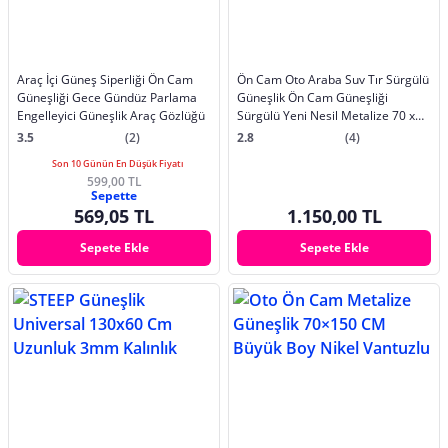
Araç İçi Güneş Siperliği Ön Cam
Ön Cam Oto Araba Suv Tır Sürgülü
Güneşliği Gece Gündüz Parlama
Güneşlik Ön Cam Güneşliği
Engelleyici Güneşlik Araç Gözlüğü
Sürgülü Yeni Nesil Metalize 70 x
150
3.5
(2)
2.8
(4)
Son 10 Günün En Düşük Fiyatı
599,00 TL
Sepette
569,05 TL
1.150,00 TL
Sepete Ekle
Sepete Ekle