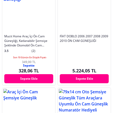
Mucit Home Araç İçi Ön Cam
FİAT DOBLO 2006 2007 2008 2009
Güneşliği, Katlanabilir Şemsiye
2010 ÖN CAM GÜNEŞLİĞİ
Şeklinde Otomobil Ön Cam
Güneşliği
3.5
(2)
Son 10 Günün En Düşük Fiyatı
349,00 TL
Sepette
328,06 TL
5.224,05 TL
Sepete Ekle
Sepete Ekle