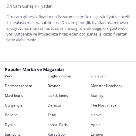
Ön Cam Güneşlik Fiyatları
Oto cam güneşlik fiyatlarına Pazarama.com ile ulaşarak fiyat ve özelli
k karşılaştırması yapabilirsiniz.
Ön cam güneşlik fiyatları
malzemesin
e, boyutuna, markasına, tasarımına bağlı olarak değişiklik gösterebili
yor. Bütçenize ve ihtiyacınıza hitap eden oto güneşliği cazip fiyattan
satın alabilirsiniz.
Popüler Marka ve Mağazalar
Penti
English Home
Unilever
Dermoeczanem
Boyner
Monster Notebook
Mavi Jeans
Jack & Jones
Stanley
Gürgençler
Defacto
The North Face
Bellona
Tefal
Henkel
Dyson
Loreal Paris
Apple
Samsung
Koray Spor
Lenovo