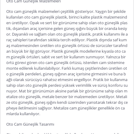
Oto Cam Güneşlik Malzemeleri
Oto cam güneşlik malzemeleri çeşitlilik gösteriyor. Yaygın bir şekilde
kullanılan oto cam güneşlik plastik, birinci kalite plastik malzemesind
en üretiliyor. Opak ve sert bir görünüme sahip olan oto güneşlik plas
tik, dışarıdan araç içerisine gelen güneş ışığını büyük bir oranda kesiy
or. Dayanıklı ve sağlam olan oto güneşlik plastik, pratik kullanımı ile a
raç sahipleri tarafından sıklıkla tercih ediliyor. Plastik dışında saf kum
aş malzemesinden üretilen oto güneşlik örtüsü de sürücüler tarafınd
an büyük bir ilgi görüyor. Plastik güneşlik modellerine kıyasla oto ca
m güneşlik örtüleri, sabit ve sert bir kullanım sunmuyor. Yalnızca bir
örtü görevi gören oto cam güneşlik örtüsü, istenilen cam sistemine
monte edilerek kullanılabiliyor. Farklı kumaş çeşitlerinden üretilen ot
o güneşlik perdeleri, güneş ışığının araç içerisine girmesini ve buna b
ağlı olarak sürücüyü rahatsız etmesini engelliyor. Pratik bir kullanıma
sahip olan oto güneşlik perdesi yüksek verimlilik ve sürüş konforu su
nuyor. Mat bir görünümün aksine parlak bir görünüme sahip olan m
etalize oto güneşlik, metale benzer bir malzemeden üretiliyor. Metali
ze oto güneşlik, güneş ışığını kendi üzerinden yansıtarak tekrar dış ce
pheye iletilmesini sağlıyor. Metalize cam güneşlikler genellikle ön ca
mlarda kullanılıyor.
Oto Cam Güneşlik Tasarımı