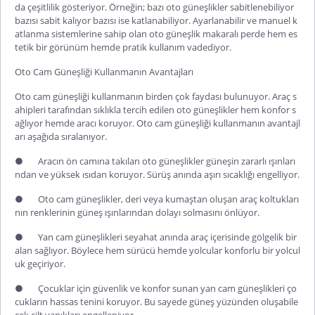
da çeşitlilik gösteriyor. Örneğin; bazı oto güneşlikler sabitlenebiliyor
bazısı sabit kalıyor bazısı ise katlanabiliyor. Ayarlanabilir ve manuel k
atlanma sistemlerine sahip olan oto güneşlik makaralı perde hem es
tetik bir görünüm hemde pratik kullanım vadediyor.
Oto Cam Güneşliği Kullanmanın Avantajları
Oto cam güneşliği kullanmanın birden çok faydası bulunuyor. Araç s
ahipleri tarafından sıklıkla tercih edilen oto güneşlikler hem konfor s
ağlıyor hemde aracı koruyor. Oto cam güneşliği kullanmanın avantajl
arı aşağıda sıralanıyor.
●
Aracın ön camına takılan oto güneşlikler güneşin zararlı ışınları
ndan ve yüksek ısıdan koruyor. Sürüş anında aşırı sıcaklığı engelliyor.
●
Oto cam güneşlikler, deri veya kumaştan oluşan araç koltukları
nın renklerinin güneş ışınlarından dolayı solmasını önlüyor.
●
Yan cam güneşlikleri seyahat anında araç içerisinde gölgelik bir
alan sağlıyor. Böylece hem sürücü hemde yolcular konforlu bir yolcul
uk geçiriyor.
●
Çocuklar için güvenlik ve konfor sunan yan cam güneşlikleri ço
cukların hassas tenini koruyor. Bu sayede güneş yüzünden oluşabile
cek cilt yanıkları engelleniyor.