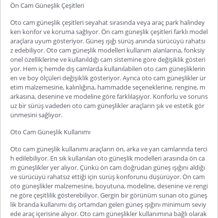
Ön Cam Güneşlik Çeşitleri
Oto cam güneşlik çeşitleri seyahat sırasında veya araç park halindey
ken konfor ve koruma sağlıyor.
Ön cam güneşlik çeşitleri
farklı model
araçlara uyum gösteriyor. Güneş ışığı sürüş anında sürücüyü rahatsı
z edebiliyor. Oto cam güneşlik modelleri kullanım alanlarına, fonksiy
onel özelliklerine ve kullanıldığı cam sistemine göre değişiklik gösteri
yor. Hem iç hemde dış camlarda kullanılabilen oto cam güneşliklerin
en ve boy ölçüleri değişiklik gösteriyor. Ayrıca oto cam güneşlikler ür
etim malzemesine, kalınlığına, hammadde seçeneklerine, rengine, m
arkasına, desenine ve modeline göre farklılaşıyor. Konforlu ve soruns
uz bir sürüş vadeden oto cam güneşlikler araçların şık ve estetik gör
ünmesini sağlıyor.
Oto Cam Güneşlik Kullanımı
Oto cam güneşlik kullanımı araçların ön, arka ve yan camlarında terci
h edilebiliyor. En sık kullanılan oto güneşlik modelleri arasında ön ca
m güneşlikler yer alıyor. Çünkü ön cam doğrudan güneş ışığını aldığı
ve sürücüyü rahatsız ettiği için sürüş konforunu düşürüyor. Ön cam
oto güneşlikler malzemesine, boyutuna, modeline, desenine ve rengi
ne göre çeşitlilik gösterebiliyor. Gergin bir görünüm sunan oto güneş
lik branda kullanımı dış ortamdan gelen güneş ışığını minimum seviy
ede araç içerisine alıyor. Oto cam güneşlikler kullanımına bağlı olarak