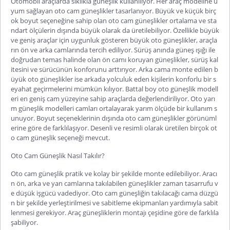
Otomobil araçlarda sıklıkla güneşlik kullanılıyor. Her araç modeline u
yum sağlayan oto cam güneşlikler tasarlanıyor. Büyük ve küçük birç
ok boyut seçeneğine sahip olan oto cam güneşlikler ortalama ve sta
ndart ölçülerin dışında büyük olarak da üretilebiliyor. Özellikle büyük
ve geniş araçlar için uygunluk gösteren büyük oto güneşlikler, araçla
rın ön ve arka camlarında tercih ediliyor. Sürüş anında güneş ışığı ile
doğrudan temas halinde olan ön camı koruyan güneşlikler, sürüş kal
itesini ve sürücünün konforunu arttırıyor. Arka cama monte edilen b
üyük oto güneşlikler ise arkada yolculuk eden kişilerin konforlu bir s
eyahat geçirmelerini mümkün kılıyor. Battal boy oto güneşlik modell
eri en geniş cam yüzeyine sahip araçlarda değerlendiriliyor. Oto yarı
m güneşlik modelleri camları ortalayarak yarım ölçüde bir kullanım s
unuyor. Boyut seçeneklerinin dışında oto cam güneşlikler görünüml
erine göre de farklılaşıyor. Desenli ve resimli olarak üretilen birçok ot
o cam güneşlik seçeneği mevcut.
Oto Cam Güneşlik Nasıl Takılır?
Oto cam güneşlik pratik ve kolay bir şekilde monte edilebiliyor. Aracı
n ön, arka ve yan camlarına takılabilen güneşlikler zaman tasarrufu v
e düşük işgücü vadediyor. Oto cam güneşliğin takılacağı cama düzgü
n bir şekilde yerleştirilmesi ve sabitleme ekipmanları yardımıyla sabit
lenmesi gerekiyor. Araç güneşliklerin montajı çeşidine göre de farklıla
şabiliyor.