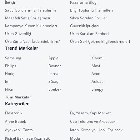
İletişim
Pazarama Blog
Satıcı Sorularım & Taleplerim
Bilgi Toplumu Hizmetleri
Mesafeli Satış Sözleşmesi
Sıkça Sorulan Sorular
Kampanya Kupon Kullanımları
Güvenlik İpuçları
Ürün Güvenliği
Ürün Kurulum Rehberi
Ürünümü Nasıl İade Edebilirim?
Ürün Geri Çekme Bilgilendirmeleri
Trend Markalar
Samsung
Apple
Xiaomi
Philips
Boyner
Mavi
Hotiç
Loreal
Avon
Eti
Sütaş
Adidas
Nike
Ebebek
Sleepy
Tüm Markalar
Kategoriler
Elektronik
Ev, Yaşam, Yapı Market
Anne Bebek
Cep Telefonu ve Aksesuar
Ayakkabı, Çanta
Kitap, Kırtasiye, Hobi, Oyuncak
Kişisel Bakım ve Kozmetik
Moda