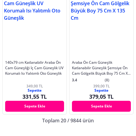
140x79 cm Katlanabilir Araba Ön
Araba Ön Cam Güneşlik
Cam Güneşliği İç Cam Güneşlik UV
Katlanabilir Güneşlik Şemsiye Ön
Korumalı Isı Yalıtımlı Oto Güneşlik
Cam Gölgelik Büyük Boy 75 Cm X
135 Cm
3.4
(8)
349,00 TL
399,00 TL
Sepette
Sepette
331,55 TL
379,05 TL
Sepete Ekle
Sepete Ekle
Toplam 20 / 9844 ürün