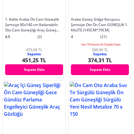
1. Kalite Araba Ön Cam Güneşlik
Araba Güneş Gölge Koruyucu
Şemsiye 80x140 cm Katlanabilir
Şemsiye Oto Ön Cam GÜNEŞLIK 1.
Oto Cam Güneşliği Araç Güneş
KALİTE (145CM*79CM)
Koruyucu
4.5
(2)
4
(21)
Son 10 Günün En Düşük Fiyatı
475,00 TL
389,90 TL
Sepette
Sepette
451,25 TL
374,31 TL
Sepete Ekle
Sepete Ekle