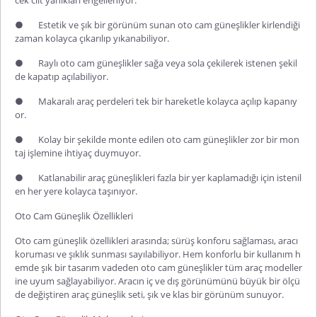
●
Estetik ve şık bir görünüm sunan oto cam güneşlikler kirlendiği
zaman kolayca çıkarılıp yıkanabiliyor.
●
Raylı oto cam güneşlikler sağa veya sola çekilerek istenen şekil
de kapatıp açılabiliyor.
●
Makaralı araç perdeleri tek bir hareketle kolayca açılıp kapanıy
or.
●
Kolay bir şekilde monte edilen oto cam güneşlikler zor bir mon
taj işlemine ihtiyaç duymuyor.
●
Katlanabilir araç güneşlikleri fazla bir yer kaplamadığı için istenil
en her yere kolayca taşınıyor.
Oto Cam Güneşlik Özellikleri
Oto cam güneşlik özellikleri arasında; sürüş konforu sağlaması, aracı
koruması ve şıklık sunması sayılabiliyor. Hem konforlu bir kullanım h
emde şık bir tasarım vadeden oto cam güneşlikler tüm araç modeller
ine uyum sağlayabiliyor. Aracın iç ve dış görünümünü büyük bir ölçü
de değiştiren araç güneşlik seti, şık ve klas bir görünüm sunuyor.