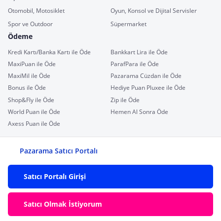
Otomobil, Motosiklet
Oyun, Konsol ve Dijital Servisler
Spor ve Outdoor
Süpermarket
Ödeme
Kredi Kartı/Banka Kartı ile Öde
Bankkart Lira ile Öde
MaxiPuan ile Öde
ParafPara ile Öde
MaxiMil ile Öde
Pazarama Cüzdan ile Öde
Bonus ile Öde
Hediye Puan Pluxee ile Öde
Shop&Fly ile Öde
Zip ile Öde
World Puan ile Öde
Hemen Al Sonra Öde
Axess Puan ile Öde
Pazarama Satıcı Portalı
Satıcı Portalı Girişi
Satıcı Olmak İstiyorum