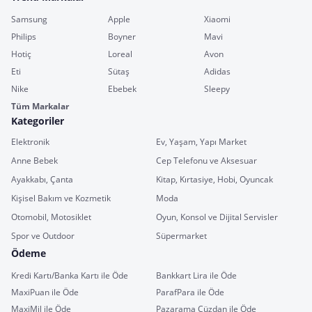
Samsung
Apple
Xiaomi
Philips
Boyner
Mavi
Hotiç
Loreal
Avon
Eti
Sütaş
Adidas
Nike
Ebebek
Sleepy
Tüm Markalar
Kategoriler
Elektronik
Ev, Yaşam, Yapı Market
Anne Bebek
Cep Telefonu ve Aksesuar
Ayakkabı, Çanta
Kitap, Kırtasiye, Hobi, Oyuncak
Kişisel Bakım ve Kozmetik
Moda
Otomobil, Motosiklet
Oyun, Konsol ve Dijital Servisler
Spor ve Outdoor
Süpermarket
Ödeme
Kredi Kartı/Banka Kartı ile Öde
Bankkart Lira ile Öde
MaxiPuan ile Öde
ParafPara ile Öde
MaxiMil ile Öde
Pazarama Cüzdan ile Öde