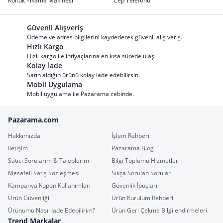
Koltuk Yıkama Makinesi
Cep Telefonu
Güvenli Alışveriş
Ödeme ve adres bilgilerini kaydederek güvenli alış veriş.
Hızlı Kargo
Hızlı kargo ile ihtiyaçlarına en kısa sürede ulaş.
Kolay İade
Satın aldığın ürünü kolay iade edebilirsin.
Mobil Uygulama
Mobil uygulama ile Pazarama cebinde.
Pazarama.com
Hakkımızda
İşlem Rehberi
İletişim
Pazarama Blog
Satıcı Sorularım & Taleplerim
Bilgi Toplumu Hizmetleri
Mesafeli Satış Sözleşmesi
Sıkça Sorulan Sorular
Kampanya Kupon Kullanımları
Güvenlik İpuçları
Ürün Güvenliği
Ürün Kurulum Rehberi
Ürünümü Nasıl İade Edebilirim?
Ürün Geri Çekme Bilgilendirmeleri
Trend Markalar