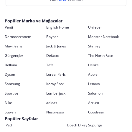
Popüler Marka ve Mağazalar
Penti
English Home
Unilever
Dermoeczanem
Boyner
Monster Notebook
Mavi Jeans
Jack & Jones
Stanley
Gürgençler
Defacto
The North Face
Bellona
Tefal
Henkel
Dyson
Loreal Paris
Apple
Samsung
Koray Spor
Lenovo
Sportive
Lumberjack
Salomon
Nike
adidas
Arzum
Suwen
Nespresso
Goodyear
Popüler Sayfalar
iPad
Bosch Dikey Süpürge