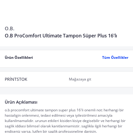
O.B.
O.B ProComfort Ultimate Tampon Süper Plus 16'lı
Ürün Özellikleri
Tüm Özellikler
PRİNTSTOK
Mağazaya git
Ürün Açıklaması
o.b procomfort ultimate tampon super plus 16'li onemli not: herhangi bir
hastaligin onlenmesi, tedavi edilmesi veya iyilestirilmesi amaciyla
kullanilmamalidir. urunun etkileri kisiden kisiye degisebilir ve herhangi bir
saglik iddiasi bilimsel olarak kanitlanmamistir. saglikla ilgili herhangi bir
endiseniz varsa, lutfen bir saglik profesyoneline danisin.