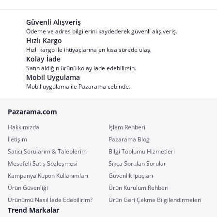
Güvenli Alışveriş
Ödeme ve adres bilgilerini kaydederek güvenli alış veriş.
Hızlı Kargo
Hızlı kargo ile ihtiyaçlarına en kısa sürede ulaş.
Kolay İade
Satın aldığın ürünü kolay iade edebilirsin.
Mobil Uygulama
Mobil uygulama ile Pazarama cebinde.
Pazarama.com
Hakkımızda
İşlem Rehberi
İletişim
Pazarama Blog
Satıcı Sorularım & Taleplerim
Bilgi Toplumu Hizmetleri
Mesafeli Satış Sözleşmesi
Sıkça Sorulan Sorular
Kampanya Kupon Kullanımları
Güvenlik İpuçları
Ürün Güvenliği
Ürün Kurulum Rehberi
Ürünümü Nasıl İade Edebilirim?
Ürün Geri Çekme Bilgilendirmeleri
Trend Markalar