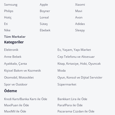
Samsung
Apple
Xiaomi
Philips
Boyner
Mavi
Hotiç
Loreal
Avon
Eti
Sütaş
Adidas
Nike
Ebebek
Sleepy
Tüm Markalar
Kategoriler
Elektronik
Ev, Yaşam, Yapı Market
Anne Bebek
Cep Telefonu ve Aksesuar
Ayakkabı, Çanta
Kitap, Kırtasiye, Hobi, Oyuncak
Kişisel Bakım ve Kozmetik
Moda
Otomobil, Motosiklet
Oyun, Konsol ve Dijital Servisler
Spor ve Outdoor
Süpermarket
Ödeme
Kredi Kartı/Banka Kartı ile Öde
Bankkart Lira ile Öde
MaxiPuan ile Öde
ParafPara ile Öde
MaxiMil ile Öde
Pazarama Cüzdan ile Öde