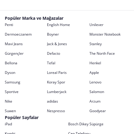
Popüler Marka ve Mağazalar
Penti
English Home
Unilever
Dermoeczanem
Boyner
Monster Notebook
Mavi Jeans
Jack & Jones
Stanley
Gürgençler
Defacto
The North Face
Bellona
Tefal
Henkel
Dyson
Loreal Paris
Apple
Samsung
Koray Spor
Lenovo
Sportive
Lumberjack
Salomon
Nike
adidas
Arzum
Suwen
Nespresso
Goodyear
Popüler Sayfalar
iPad
Bosch Dikey Süpürge
Kombi
Cep Telefonu