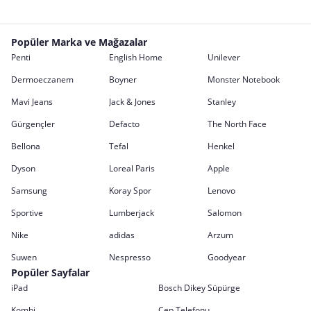
Popüler Marka ve Mağazalar
Penti
English Home
Unilever
Dermoeczanem
Boyner
Monster Notebook
Mavi Jeans
Jack & Jones
Stanley
Gürgençler
Defacto
The North Face
Bellona
Tefal
Henkel
Dyson
Loreal Paris
Apple
Samsung
Koray Spor
Lenovo
Sportive
Lumberjack
Salomon
Nike
adidas
Arzum
Suwen
Nespresso
Goodyear
Popüler Sayfalar
iPad
Bosch Dikey Süpürge
Kombi
Cep Telefonu