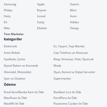
Samsung
Apple
Xiaomi
Philips
Boyner
Mavi
Hotiç
Loreal
Avon
Eti
Sütaş
Adidas
Nike
Ebebek
Sleepy
Tüm Markalar
Kategoriler
Elektronik
Ev, Yaşam, Yapı Market
Anne Bebek
Cep Telefonu ve Aksesuar
Ayakkabı, Çanta
Kitap, Kırtasiye, Hobi, Oyuncak
Kişisel Bakım ve Kozmetik
Moda
Otomobil, Motosiklet
Oyun, Konsol ve Dijital Servisler
Spor ve Outdoor
Süpermarket
Ödeme
Kredi Kartı/Banka Kartı ile Öde
Bankkart Lira ile Öde
MaxiPuan ile Öde
ParafPara ile Öde
MaxiMil ile Öde
Pazarama Cüzdan ile Öde