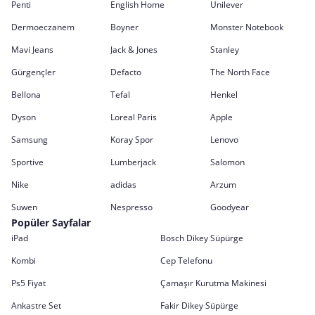
Penti
English Home
Unilever
Dermoeczanem
Boyner
Monster Notebook
Mavi Jeans
Jack & Jones
Stanley
Gürgençler
Defacto
The North Face
Bellona
Tefal
Henkel
Dyson
Loreal Paris
Apple
Samsung
Koray Spor
Lenovo
Sportive
Lumberjack
Salomon
Nike
adidas
Arzum
Suwen
Nespresso
Goodyear
Popüler Sayfalar
iPad
Bosch Dikey Süpürge
Kombi
Cep Telefonu
Ps5 Fiyat
Çamaşır Kurutma Makinesi
Ankastre Set
Fakir Dikey Süpürge