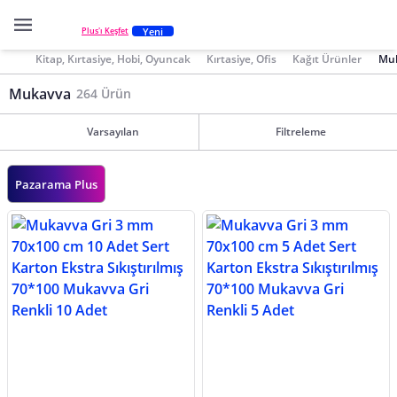
Yeni
Plus'ı Keşfet
Kitap, Kırtasiye, Hobi, Oyuncak
Kırtasiye, Ofis
Kağıt Ürünler
Mu
Mukavva
264 Ürün
Varsayılan
Filtreleme
Pazarama Plus