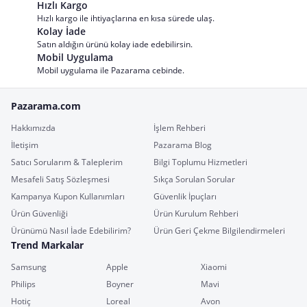
Hızlı Kargo
Hızlı kargo ile ihtiyaçlarına en kısa sürede ulaş.
Kolay İade
Satın aldığın ürünü kolay iade edebilirsin.
Mobil Uygulama
Mobil uygulama ile Pazarama cebinde.
Pazarama.com
Hakkımızda
İşlem Rehberi
İletişim
Pazarama Blog
Satıcı Sorularım & Taleplerim
Bilgi Toplumu Hizmetleri
Mesafeli Satış Sözleşmesi
Sıkça Sorulan Sorular
Kampanya Kupon Kullanımları
Güvenlik İpuçları
Ürün Güvenliği
Ürün Kurulum Rehberi
Ürünümü Nasıl İade Edebilirim?
Ürün Geri Çekme Bilgilendirmeleri
Trend Markalar
Samsung
Apple
Xiaomi
Philips
Boyner
Mavi
Hotiç
Loreal
Avon