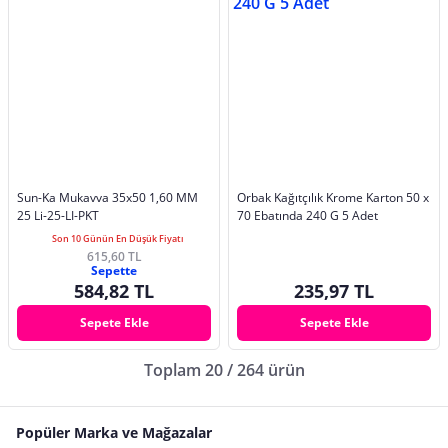
Sun-Ka Mukavva 35x50 1,60 MM
Orbak Kağıtçılık Krome Karton 50 x
25 Li-25-LI-PKT
70 Ebatında 240 G 5 Adet
Son 10 Günün En Düşük Fiyatı
615,60 TL
Sepette
584,82 TL
235,97 TL
Sepete Ekle
Sepete Ekle
Toplam 20 / 264 ürün
Popüler Marka ve Mağazalar