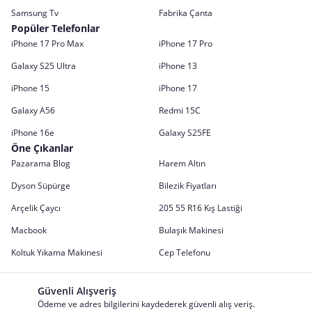
Samsung Tv
Fabrika Çanta
Popüler Telefonlar
iPhone 17 Pro Max
iPhone 17 Pro
Galaxy S25 Ultra
iPhone 13
iPhone 15
iPhone 17
Galaxy A56
Redmi 15C
iPhone 16e
Galaxy S25FE
Öne Çıkanlar
Pazarama Blog
Harem Altın
Dyson Süpürge
Bilezik Fiyatları
Arçelik Çaycı
205 55 R16 Kış Lastiği
Macbook
Bulaşık Makinesi
Koltuk Yıkama Makinesi
Cep Telefonu
Güvenli Alışveriş
Ödeme ve adres bilgilerini kaydederek güvenli alış veriş.