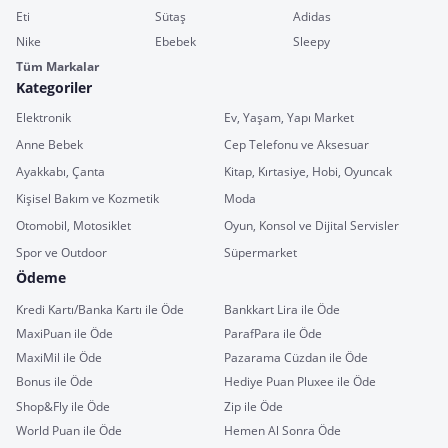
Eti
Sütaş
Adidas
Nike
Ebebek
Sleepy
Tüm Markalar
Kategoriler
Elektronik
Ev, Yaşam, Yapı Market
Anne Bebek
Cep Telefonu ve Aksesuar
Ayakkabı, Çanta
Kitap, Kırtasiye, Hobi, Oyuncak
Kişisel Bakım ve Kozmetik
Moda
Otomobil, Motosiklet
Oyun, Konsol ve Dijital Servisler
Spor ve Outdoor
Süpermarket
Ödeme
Kredi Kartı/Banka Kartı ile Öde
Bankkart Lira ile Öde
MaxiPuan ile Öde
ParafPara ile Öde
MaxiMil ile Öde
Pazarama Cüzdan ile Öde
Bonus ile Öde
Hediye Puan Pluxee ile Öde
Shop&Fly ile Öde
Zip ile Öde
World Puan ile Öde
Hemen Al Sonra Öde