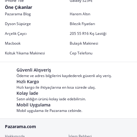
iPhone 16e
Galaxy S25FE
Öne Çıkanlar
Pazarama Blog
Harem Altın
Dyson Süpürge
Bilezik Fiyatları
Arçelik Çaycı
205 55 R16 Kış Lastiği
Macbook
Bulaşık Makinesi
Koltuk Yıkama Makinesi
Cep Telefonu
Güvenli Alışveriş
Ödeme ve adres bilgilerini kaydederek güvenli alış veriş.
Hızlı Kargo
Hızlı kargo ile ihtiyaçlarına en kısa sürede ulaş.
Kolay İade
Satın aldığın ürünü kolay iade edebilirsin.
Mobil Uygulama
Mobil uygulama ile Pazarama cebinde.
Pazarama.com
Hakkımızda
İşlem Rehberi