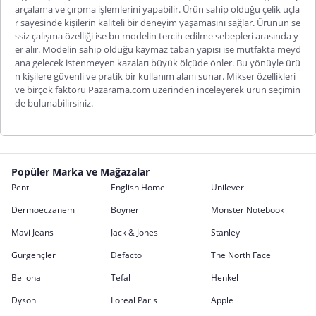
arçalama ve çırpma işlemlerini yapabilir. Ürün sahip olduğu çelik uçla
r sayesinde kişilerin kaliteli bir deneyim yaşamasını sağlar. Ürünün se
ssiz çalışma özelliği ise bu modelin tercih edilme sebepleri arasında y
er alır. Modelin sahip olduğu kaymaz taban yapısı ise mutfakta meyd
ana gelecek istenmeyen kazaları büyük ölçüde önler. Bu yönüyle ürü
n kişilere güvenli ve pratik bir kullanım alan
ı sunar.
Mikser özellikleri
ve birçok faktörü Pazarama.com üzerinden inceleyerek ürün seçimin
de bulunabilirsiniz.
Popüler Marka ve Mağazalar
Penti
English Home
Unilever
Dermoeczanem
Boyner
Monster Notebook
Mavi Jeans
Jack & Jones
Stanley
Gürgençler
Defacto
The North Face
Bellona
Tefal
Henkel
Dyson
Loreal Paris
Apple