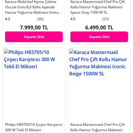
Karaca Multichef Kıyma Çekme
Karaca Mastermaid Chef Pro Çift
/Sucuk-Sosis/İçli Köfte Aparatlı
Kollu Hamur Yoğurma Makinesi
Hamur Yoğurma Makinesi Antrasit
Space Gray 1500 W 5L
1900W 5,5L
4.3
(26)
4.5
(21)
7.999,00 TL
6.499,00 TL
Sepete Ekle
Sepete Ekle
Philips HR3705/10 Çırpıcı Karıştırıcı
Karaca Mastermaid Chef Pro Çift
300 W Tekli El Mikseri
Kollu Hamur Yoğurma Makinesi