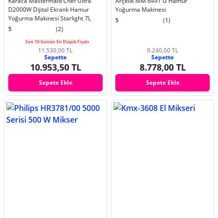
Karaca Mastermaid Chef Ultra
Arçelik MM 6491 G Hamur
D2000W Dijital Ekranlı Hamur
Yoğurma Makinesi
Yoğurma Makinesi Starlight 7L
5
(1)
5
(2)
Son 10 Günün En Düşük Fiyatı
11.530,00 TL
9.240,00 TL
Sepette
Sepette
10.953,50 TL
8.778,00 TL
Sepete Ekle
Sepete Ekle