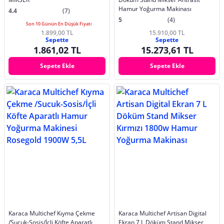
Hamur Yoğurma Makinası
4.4
(7)
5
(4)
Son 10 Günün En Düşük Fiyatı
1.899,00 TL
15.910,00 TL
Sepette
Sepette
1.861,02 TL
15.273,61 TL
Sepete Ekle
Sepete Ekle
Karaca Multichef Kıyma Çekme
Karaca Multichef Artisan Digital
/Sucuk-Sosis/İçli Köfte Aparatlı
Ekran 7 L Döküm Stand Mikser