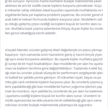
ği de sunuyor. Ayrıca bu hazne kısımların bulaşık makinesinde yıkan
abilmesi de artı bir özellik olarak kişilerin karşısına çıkmaktadır.
Küçü
k mikserler
sahip
oldukları ideal boyutları sayesinde mutfaklarda ve t
ezgahlarda fazla yer kaplama problemi yaşatmaz. Bu ürünler genel ol
arak tekli el mikseri formunda kişilerin karşısına çıkar. Modellerin sah
ip olduğu gelişmiş çırpıcı özelliği ise kişilere büyük bir konfor alanı su
nar. Mutfakta basit çırpma eylemlerine ihtiyaç duyan kişiler bu mode
lleri gönül rahatlığıyla tercih edebilir.
4 bıçaklı
blender
ürünleri gelişmiş Watt değerleriyle ön plana çıkmayı
başarıyor. Aynı zamanda ürün haznesinin geniş iç hacmi birçok yiyec
eği aynı anda bünyesine alabiliyor. Bu sayede kişiler mutfakta geçirdi
ği süreyi de bir hayli kısaltabiliyor. Bazı modellerde yer alan hız ayarla
ması ise kişilerin tercihine göre değiştirilebiliyor. Toplamda 4 adet bıç
ağı olan bu ürünler yüksek düzeyde bir performans sergileyerek işlev
ini kaliteli bir şekilde yerine getiriyor.
El mikserleri
siyah, beyaz ve pe
mbe gibi canlı renklerle kişiler
in karşısına çıkar. Bu ürünlerle çırpma iş
lemi yapılabileceği gibi bazı modellerde hamur yoğurma işlemini yap
mak da mümkün. Aynı şekilde bu ürünlerde de yer alan hız kademes
i ayarlama özelliği kişilere büyük bir konfor alanı sunar. Ürünlerin te
mizlik aşamasında ise elde yıkama tercih edilebileceği gibi aynı zama
nda bazı ürünler bulaşık makinesinde yıkamaya da uygundur.