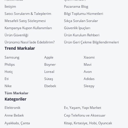
İletişim
Pazarama Blog
Satıcı Sorularım & Taleplerim
Bilgi Toplumu Hizmetleri
Mesafeli Satış Sözleşmesi
Sıkça Sorulan Sorular
Kampanya Kupon Kullanımları
Güvenlik İpuçları
Ürün Güvenliği
Ürün Kurulum Rehberi
Ürünümü Nasıl İade Edebilirim?
Ürün Geri Çekme Bilgilendirmeleri
Trend Markalar
Samsung
Apple
Xiaomi
Philips
Boyner
Mavi
Hotiç
Loreal
Avon
Eti
Sütaş
Adidas
Nike
Ebebek
Sleepy
Tüm Markalar
Kategoriler
Elektronik
Ev, Yaşam, Yapı Market
Anne Bebek
Cep Telefonu ve Aksesuar
Ayakkabı, Çanta
Kitap, Kırtasiye, Hobi, Oyuncak