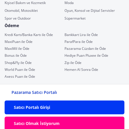
Kişisel Bakım ve Kozmetik
Moda
Otomobil, Motosiklet
Oyun, Konsol ve Dijital Servisler
Spor ve Outdoor
Süpermarket
Ödeme
Kredi Kartı/Banka Kartı ile Öde
Bankkart Lira ile Öde
MaxiPuan ile Öde
ParafPara ile Öde
MaxiMil ile Öde
Pazarama Cüzdan ile Öde
Bonus ile Öde
Hediye Puan Pluxee ile Öde
Shop&Fly ile Öde
Zip ile Öde
World Puan ile Öde
Hemen Al Sonra Öde
Axess Puan ile Öde
Pazarama Satıcı Portalı
Satıcı Portalı Girişi
Satıcı Olmak İstiyorum