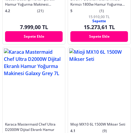
Hamur Yoğurma Makinesi
Kırmızı 1800w Hamur Yoğurma
Rosegold 1900W 5,5L
Makinası
4.2
(21)
5
(1)
15.910,00 TL
Sepette
7.999,00 TL
15.273,61 TL
Sepete Ekle
Sepete Ekle
Karaca Mastermaid Chef Ultra
Mioji MX10 6L 1500W Mikser Seti
D2000W Dijital Ekranlı Hamur
4.1
(9)