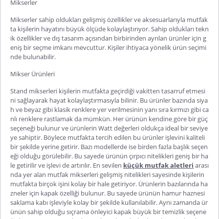
Mikserler
Mikserler
sahip oldukları gelişmiş özellikler ve aksesuarlarıyla mutfak
ta kişilerin hayatını büyük ölçüde kolaylaştırıyor. Sahip oldukları tekn
ik özellikler ve dış tasarım açısından birbirinden ayrılan ürünler için g
eniş bir seçme
imkanı
mevcuttur. Kişiler ihtiyaca yönelik ürün seçimi
nde bulunabilir.
Mikser Ürünleri
Stand
mikserleri
kişilerin mutfakta geçirdiği vakitten tasarruf etmesi
ni sağlayarak hayat kolaylaştırmasıyla bilinir. Bu ürünler bazında siya
h ve beyaz gibi klasik renklere yer verilmesinin yanı sıra kırmızı gibi ca
nlı renklere rastlamak da mümkün. Her ürünün kendine göre bir güç
seçeneği bulunur ve ürünlerin Watt değerleri oldukça ideal bir seviye
ye sahiptir. Böylece mutfakta tercih edilen bu ürünler işlevini kaliteli
bir şekilde yerine getirir. Bazı modellerde ise birden fazla başlık seçen
eği olduğu görülebilir. Bu sayede
ürünün çırpıcı nitelikleri geniş bir ha
le getirilir ve işlevi de artırılır. En sevilen
küçük mutfak aletleri
arası
nda yer alan
mutfak mikserleri
gelişmiş nitelikleri sayesinde kişilerin
mutfakta birçok işini kolay bir hale getiriyor. Ürünlerin bazılarında ha
zneler için kapak özelliği bulunur. Bu sayede ürünün hamur haznesi
saklama kabı işleviyle kolay bir şekilde kullanılabilir. Aynı zamanda ür
ünün sahip olduğu sıçrama önleyici kapak büyük bir temizlik seçene