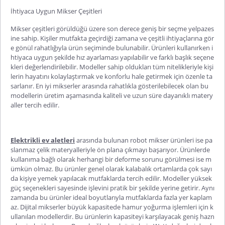
İhtiyaca Uygun Mikser Çeşitleri
Mikser çeşitleri
görüldüğü üzere son derece geniş bir seçme yelpazes
ine sahip. Kişiler mutfakta geçirdiği zamana ve çeşitli ihtiyaçlarına gör
e gönül rahatlığıyla ürün seçiminde bulunabilir. Ürünleri kullanırken i
htiyaca uygun şekilde hız ayarlaması yapılabilir ve farklı başlık seçene
kleri değerlendirilebilir. Modeller sahip oldukları tüm nitelikleriyle kişi
lerin hayatını kolaylaştırmak ve konforlu hale getirmek için özenle ta
sarlanır.
En iyi mikserler
arasında rahatlıkla gösterilebilecek olan bu
modellerin üretim aşamasında
kaliteli ve uzun süre dayanıklı matery
aller tercih edilir.
Elektrikli ev aletleri
arasında
bulunan
robot mikser
ürünleri ise pa
slanmaz çelik materyalleriyle ön plana çıkmayı başarıyor. Ürünlerde
kullanıma bağlı olarak herhangi bir deforme sorunu görülmesi ise m
ümkün olmaz. Bu ürünler genel olarak kalabalık ortamlarda çok sayı
da kişiye yemek yapılacak mutfaklarda tercih edilir. Modeller yüksek
güç seçenekleri sayesinde işlevini pratik bir şekilde yerine getirir. Aynı
zamanda bu ürünler ideal boyutlarıyla mutfaklarda fazla yer kaplam
az.
Dijital mikserler
büyük kapasitede hamur yoğurma işl
emleri için k
ullanılan modellerdir. Bu ürünlerin kapasiteyi karşılayacak geniş hazn