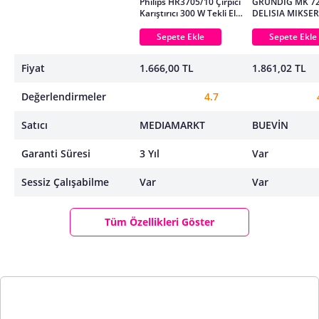
Philips HR3705/10 Çırpıcı
GRUNDIG MK 72
Karıştırıcı 300 W Tekli El
DELISIA MIKSER
Mikseri
Sepete Ekle
Sepete Ekle
Fiyat
1.666,00 TL
1.861,02 TL
Değerlendirmeler
4.7
Satıcı
MEDIAMARKT
BUEVİN
Garanti Süresi
3 Yıl
Var
Sessiz Çalışabilme
Var
Var
Tüm Özellikleri Göster