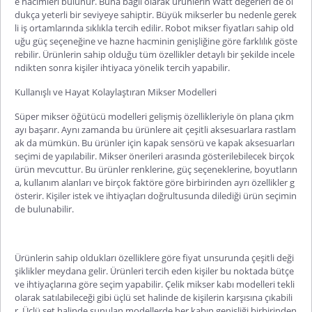
e hacimleri bulunur. Buna bağlı olarak ürünlerin Watt değerleri de ol
dukça yeterli bir seviyeye sahiptir.
Büyük mikserler
bu nedenle gerek
li iş ortamlarında sıklıkla tercih edilir.
Robot mikser fiyatları
sahip old
uğu güç seçeneğine ve hazne hacminin genişliğine göre farklılık göste
rebilir. Ürünlerin sahip olduğu tüm özellikler detaylı bir şekilde incele
ndikten sonra kişiler ihtiyaca yönelik tercih yapabilir.
Kullanışlı ve Hayat Kolaylaştıran Mikser Modelleri
Süper mikser öğütücü
modelleri gelişmiş özellikleriyle ön plana çıkm
ayı başarır. Aynı zamanda bu ürünlere ait çeşitli aksesuarlara rastlam
ak da mümkün. Bu ürünler için kapak sensörü ve kapak aksesuarları
seçimi de yapılabilir.
Mikser önerileri
arasında gösterilebilecek birçok
ürün mevcuttur. Bu ürünler renklerine, güç seçeneklerine, boyutların
a, kullanım alanları ve birçok faktöre göre birbirinden ayrı özellikler g
österir. Kişiler istek ve ihtiyaçları doğrultusunda dilediği ürün seçimin
de bulunabilir.
Ürünlerin sahip oldukları özelliklere göre fiyat unsurunda çeşitli deği
şiklikler meydana gelir. Ürünleri tercih eden kişiler bu noktada bütçe
ve ihtiyaçlarına göre seçim yapabilir.
Çelik mikser kabı
modelleri tekli
olarak satılabileceği gibi üçlü set halinde de kişilerin karşısına çıkabili
r. Üçlü set halinde sunulan modellerde her kabın genişliği birbirinden