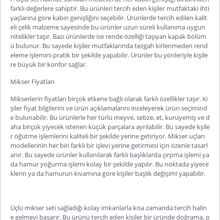
farklı değerlere sahiptir. Bu ürünleri tercih eden kişiler mutfaktaki ihti
yaçlarına göre kabın genişliğini seçebilir. Ürünlerde tercih edilen kalit
eli çelik malzeme sayesinde bu ürünler uzun süreli kullanıma uygun
nitelikler taşır. Bazı ürünlerde ise rende özelliği taşıyan kapak bölüm
ü bulunur. Bu sayede kişiler mutfaklarında
tezg
ah
kirlenmeden rend
eleme işlemini pratik bir şekilde yapabilir. Ürünler bu yönleriyle kişile
re büyük bir konfor sağlar.
Mikser Fiyatları
Mikserlerin fiyatları
birçok etkene bağlı olarak farklı özellikler taşır. Ki
şiler fiyat bilgilerini ve ürün açıklamalarını inceleyerek ürün seçimind
e bulunabilir. Bu ürünlerle her türlü meyve, sebze, et, kuruyemiş ve d
aha birçok yiyecek istenen küçük parçalara ayrılabilir. Bu sayede
kşile
r
öğütme işlemlerini kaliteli bir şekilde yerine getiriyor.
Mikser uçları
modellerinin her biri farklı bir işlevi yerine getirmesi için özenle tasarl
anır. Bu sayede ürünler kullanılarak farklı başlıklarda çırpma işlemi ya
da hamur yoğurma işlemi
kolay bir şekilde yapılır. Bu noktada yiyece
klerin ya da hamurun kıvamına göre kişiler başlık değişimi yapabilir.
Üçlü mikser seti
sağladığı kolay imkanlarla kısa zamanda tercih halin
e gelmeyi başarır. Bu ürünü tercih eden kişiler bir üründe doğrama, p