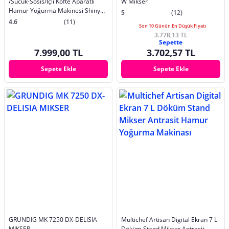
/Sucuk-Sosis/İçli Köfte Aparatlı
W Mikser
Hamur Yoğurma Makinesi Shiny
5
(12)
Black 1900W 5,5L
4.6
(11)
Son 10 Günün En Düşük Fiyatı
3.778,13 TL
Sepette
7.999,00 TL
3.702,57 TL
Sepete Ekle
Sepete Ekle
GRUNDIG MK 7250 DX-DELISIA
Multichef Artisan Digital Ekran 7 L
MIKSER
Döküm Stand Mikser Antrasit