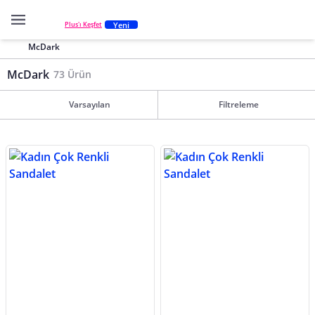
Yeni
Plus'ı Keşfet
McDark
McDark
73 Ürün
Varsayılan
Filtreleme