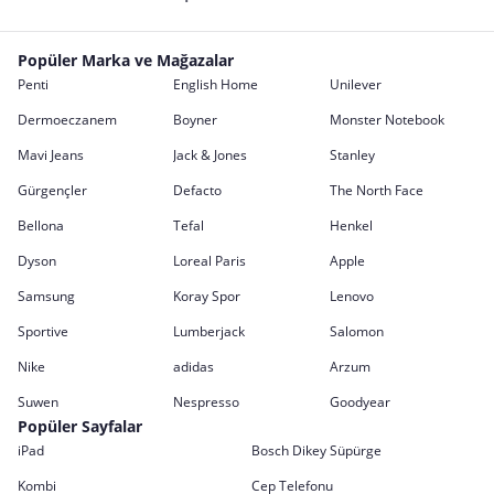
Popüler Marka ve Mağazalar
Penti
English Home
Unilever
Dermoeczanem
Boyner
Monster Notebook
Mavi Jeans
Jack & Jones
Stanley
Gürgençler
Defacto
The North Face
Bellona
Tefal
Henkel
Dyson
Loreal Paris
Apple
Samsung
Koray Spor
Lenovo
Sportive
Lumberjack
Salomon
Nike
adidas
Arzum
Suwen
Nespresso
Goodyear
Popüler Sayfalar
iPad
Bosch Dikey Süpürge
Kombi
Cep Telefonu