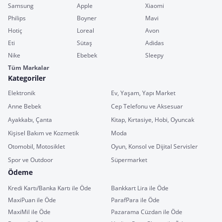
Samsung
Apple
Xiaomi
Philips
Boyner
Mavi
Hotiç
Loreal
Avon
Eti
Sütaş
Adidas
Nike
Ebebek
Sleepy
Tüm Markalar
Kategoriler
Elektronik
Ev, Yaşam, Yapı Market
Anne Bebek
Cep Telefonu ve Aksesuar
Ayakkabı, Çanta
Kitap, Kırtasiye, Hobi, Oyuncak
Kişisel Bakım ve Kozmetik
Moda
Otomobil, Motosiklet
Oyun, Konsol ve Dijital Servisler
Spor ve Outdoor
Süpermarket
Ödeme
Kredi Kartı/Banka Kartı ile Öde
Bankkart Lira ile Öde
MaxiPuan ile Öde
ParafPara ile Öde
MaxiMil ile Öde
Pazarama Cüzdan ile Öde