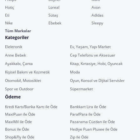
Hotiç
Loreal
Avon
Eti
Sütaş
Adidas
Nike
Ebebek
Sleepy
Tüm Markalar
Kategoriler
Elektronik
Ev, Yaşam, Yapı Market
Anne Bebek
Cep Telefonu ve Aksesuar
Ayakkabı, Çanta
Kitap, Kırtasiye, Hobi, Oyuncak
Kişisel Bakım ve Kozmetik
Moda
Otomobil, Motosiklet
Oyun, Konsol ve Dijital Servisler
Spor ve Outdoor
Süpermarket
Ödeme
Kredi Kartı/Banka Kartı ile Öde
Bankkart Lira ile Öde
MaxiPuan ile Öde
ParafPara ile Öde
MaxiMil ile Öde
Pazarama Cüzdan ile Öde
Bonus ile Öde
Hediye Puan Pluxee ile Öde
Shop&Fly ile Öde
Zip ile Öde