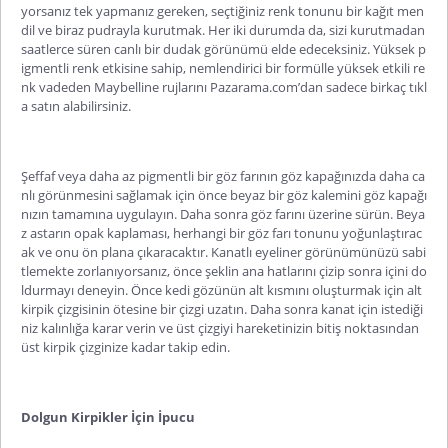
yorsanız tek yapmanız gereken, seçtiğiniz renk tonunu bir kağıt men
dil ve biraz pudrayla kurutmak. Her iki durumda da, sizi kurutmadan
saatlerce süren canlı bir dudak görünümü elde edeceksiniz. Yüksek p
igmentli renk etkisine sahip, nemlendirici bir formülle yüksek etkili re
nk vadeden Maybelline rujlarını Pazarama.com’dan sadece birkaç tıkl
a satın alabilirsiniz.
Şeffaf veya daha az pigmentli bir göz farının göz kapağınızda daha ca
nlı görünmesini sağlamak için önce beyaz bir göz kalemini göz kapağı
nızın tamamına uygulayın. Daha sonra göz farını üzerine sürün. Beya
z astarın opak kaplaması, herhangi bir göz farı tonunu yoğunlaştırac
ak ve onu ön plana çıkaracaktır. Kanatlı eyeliner görünümünüzü sabi
tlemekte zorlanıyorsanız, önce şeklin ana hatlarını çizip sonra içini do
ldurmayı deneyin. Önce kedi gözünün alt kısmını oluşturmak için alt
kirpik çizgisinin ötesine bir çizgi uzatın. Daha sonra kanat için istediği
niz kalınlığa karar verin ve üst çizgiyi hareketinizin bitiş noktasından
üst kirpik çizginize kadar takip edin.
Dolgun Kirpikler İçin İpucu