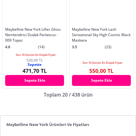
Maybelline New York Lifter Gloss
Maybelline New York Lash
Nemlendirici Dudak Parlatıcısı -
Sensational Sky High Cosmic Black
009 Topaz
Maskara
4.6
(14)
3.5
(23)
Son 10 Günün En Düşük Fiyatı
530,00 TL
Son 10 Günün En Düşük Fiyatı
Sepette
471,70 TL
550,00 TL
Sepete Ekle
Sepete Ekle
Toplam 20 / 438 ürün
Maybelline New York Ürünleri Ve Fiyatları