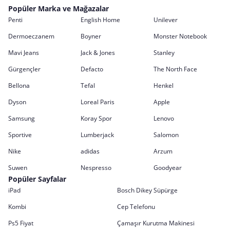
Popüler Marka ve Mağazalar
Penti
English Home
Unilever
Dermoeczanem
Boyner
Monster Notebook
Mavi Jeans
Jack & Jones
Stanley
Gürgençler
Defacto
The North Face
Bellona
Tefal
Henkel
Dyson
Loreal Paris
Apple
Samsung
Koray Spor
Lenovo
Sportive
Lumberjack
Salomon
Nike
adidas
Arzum
Suwen
Nespresso
Goodyear
Popüler Sayfalar
iPad
Bosch Dikey Süpürge
Kombi
Cep Telefonu
Ps5 Fiyat
Çamaşır Kurutma Makinesi