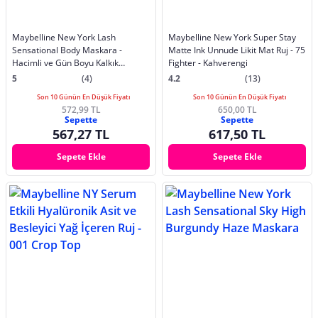
Maybelline New York Lash
Maybelline New York Super Stay
Sensational Body Maskara -
Matte Ink Unnude Likit Mat Ruj - 75
Hacimli ve Gün Boyu Kalkık
Fighter - Kahverengi
Görünen Kirpikler
5
(4)
4.2
(13)
Son 10 Günün En Düşük Fiyatı
Son 10 Günün En Düşük Fiyatı
572,99 TL
650,00 TL
Sepette
Sepette
567,27 TL
617,50 TL
Sepete Ekle
Sepete Ekle