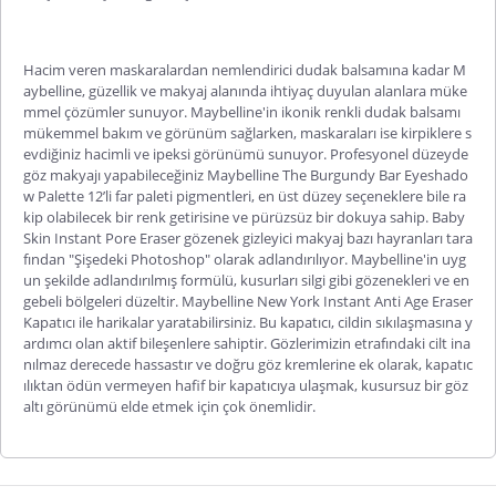
Hacim veren maskaralardan nemlendirici dudak balsamına kadar M
aybelline, güzellik ve makyaj alanında ihtiyaç duyulan alanlara müke
mmel çözümler sunuyor. Maybelline'in ikonik renkli dudak balsamı
mükemmel bakım ve görünüm sağlarken, maskaraları ise kirpiklere s
evdiğiniz hacimli ve ipeksi görünümü sunuyor. Profesyonel düzeyde
göz makyajı yapabileceğiniz Maybelline The Burgundy Bar Eyeshado
w Palette 12’li far paleti pigmentleri, en üst düzey seçeneklere bile ra
kip olabilecek bir renk getirisine ve pürüzsüz bir dokuya sahip. Baby
Skin Instant Pore Eraser gözenek gizleyici makyaj bazı hayranları tara
fından "Şişedeki Photoshop" olarak adlandırılıyor. Maybelline'in uyg
un şekilde adlandırılmış formülü, kusurları silgi gibi gözenekleri ve en
gebeli bölgeleri düzeltir. Maybelline New York Instant Anti Age Eraser
Kapatıcı ile harikalar yaratabilirsiniz. Bu kapatıcı, cildin sıkılaşmasına y
ardımcı olan aktif bileşenlere sahiptir. Gözlerimizin etrafındaki cilt ina
nılmaz derecede hassastır ve doğru göz kremlerine ek olarak, kapatıc
ılıktan ödün vermeyen hafif bir kapatıcıya ulaşmak, kusursuz bir göz
altı görünümü elde etmek için çok önemlidir.