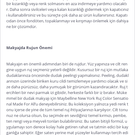
bir kızarıklığı veya renk solmasını en aza indirmeye yardımcı olacaktı
r. Daha sonra sivilceleri veya kalan kızarıklığı gidermek için kapatıcınız
ı kullanabilirsiniz ve bu süreçte çok daha az ürün kullanırsınız. Kapatı
cıdan önce fondöten, topaklanmayı ve kırışmayı önlemek için dahiya
ne bir çözümdür.
Makyajda Rujun Önemi
Makyajın en önemli adımından biri de rujdur. Yüz yapınıza ve cilt ren
gine uygun ruj seçmeniz yeterli değildir. Kusursuz bir ruj için mutlaka
dudaklarınıza öncesinde dudak peelingi yapmalısınız. Peeling, dudakl
arınızın üzerinde biriken kuru cildi temizlemeye yardımcı olacak ve si
ze daha pürüzsüz, daha yumuşak bir görünüm kazandıracaktır. Ruj t
ercihleri ​​bir nevi parmak izi gibidir, herkeste farklı bir iz bırakır. Müke
mmel bir dudak makyajı için Maybelline New York Ruj Color Sensatio
nal Made For All’u deneyebilirsiniz. Bu koleksiyon yalnızca yedi renk t
onu içerse de yine de tüm temel ruj ihtiyaçlarınızı karşılıyor. Cilt tonu
nuz ne olursa olsun, bu seçimde en sevdiğiniz temel kırmızı, pembe,
ten rengi veya meyveli tonları bulabilirsiniz. Bu saten bitişli formül, u
ygulamayı son derece kolay hale getiren rahat ve tatmin edici bir kay
ganlığa sahiptir. Eğer saten yerine mat yüzeyler kullanmayı tercih edi