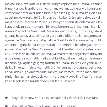
Maybelline New York, ABD'de ve dünya çapında bir numaralı kozmet
ik markasıdır. Trendlere yön veren makyaj malzemeleriyle kadınların
vazgeçilmez markalarından biridir. İkonik bir güzellik markası olan M
aybelline New York, 1915 yılından beri kaliteli ürünleriyle zirvede kal
mayı başardı. Maybelline'i yeni keşfediyor olsanız da onlarca yıldır ku
llanıyor olsanız da, markanın hikayesi benzersizdir. Markanın ikonik
ürünü Maybelline Great Lash Maskara geçmişten günümüze gösterd
iği satış başarısıyla sarsılmaz bir yere sahip oldu. Yapılan araştırmalar
a göre her 5 saniyede bir Maybelline Great Lash Maskara satılıyor. M
arkanın bugüne kadar en çok satan ürünlerinden biri olmaya devam
ediyor. Maybelline New York'un kozmetik endüstrisi üzerindeki etkis
i. 120’den fazla ülkede satılan makyaj malzemeleri sayesinde dünyanı
n bir numaralı kozmetik markası oldu. Maybelline markası misyonun
u; teknolojik açıdan gelişmiş formüller sunarak herkes için yenilikçi, e
rişilebilir ve zahmetsiz kozmetik ürünler sunmak olduğunu belirtiyor.
Farklı kitleler için onlarca farklı makyaj malzemesi üreten markanın ü
rünleri her zaman zirvedeki yerini koruyor. Maybelline New York mar
kasının çok satan ürünlerinden bazıları şu şekilde:
●
Maybelline New York Lash Sensational Yelpaze Etkili Maskara
●
Maybelline New York Hyper Easy Likit Eyeliner