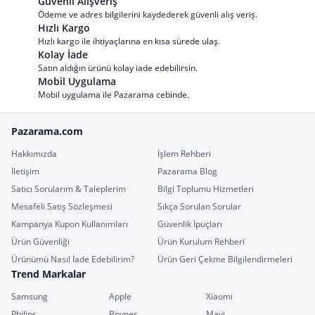
Güvenli Alışveriş
Ödeme ve adres bilgilerini kaydederek güvenli alış veriş.
Hızlı Kargo
Hızlı kargo ile ihtiyaçlarına en kısa sürede ulaş.
Kolay İade
Satın aldığın ürünü kolay iade edebilirsin.
Mobil Uygulama
Mobil uygulama ile Pazarama cebinde.
Pazarama.com
Hakkımızda
İşlem Rehberi
İletişim
Pazarama Blog
Satıcı Sorularım & Taleplerim
Bilgi Toplumu Hizmetleri
Mesafeli Satış Sözleşmesi
Sıkça Sorulan Sorular
Kampanya Kupon Kullanımları
Güvenlik İpuçları
Ürün Güvenliği
Ürün Kurulum Rehberi
Ürünümü Nasıl İade Edebilirim?
Ürün Geri Çekme Bilgilendirmeleri
Trend Markalar
Samsung
Apple
Xiaomi
Philips
Boyner
Mavi