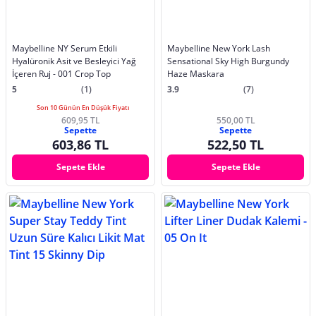
Maybelline NY Serum Etkili
Maybelline New York Lash
Hyalüronik Asit ve Besleyici Yağ
Sensational Sky High Burgundy
İçeren Ruj - 001 Crop Top
Haze Maskara
5
(1)
3.9
(7)
Son 10 Günün En Düşük Fiyatı
609,95 TL
550,00 TL
Sepette
Sepette
603,86 TL
522,50 TL
Sepete Ekle
Sepete Ekle