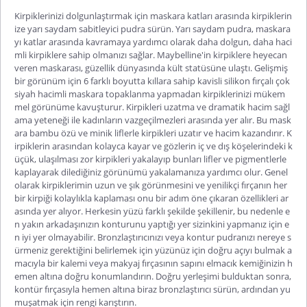
Kirpiklerinizi dolgunlaştırmak için maskara katları arasında kirpiklerin
ize yarı saydam sabitleyici pudra sürün. Yarı saydam pudra, maskara
yı katlar arasında kavramaya yardımcı olarak daha dolgun, daha haci
mli kirpiklere sahip olmanızı sağlar. Maybelline'in kirpiklere heyecan
veren maskarası, güzellik dünyasında kült statüsüne ulaştı. Gelişmiş
bir görünüm için 6 farklı boyutta kıllara sahip kavisli silikon fırçalı çok
siyah hacimli maskara topaklanma yapmadan kirpiklerinizi mükem
mel görünüme kavuşturur. Kirpikleri uzatma ve dramatik hacim sağl
ama yeteneği ile kadınların vazgeçilmezleri arasında yer alır. Bu mask
ara bambu özü ve minik liflerle kirpikleri uzatır ve hacim kazandırır. K
irpiklerin arasından kolayca kayar ve gözlerin iç ve dış köşelerindeki k
üçük, ulaşılması zor kirpikleri yakalayıp bunları lifler ve pigmentlerle
kaplayarak dilediğiniz görünümü yakalamanıza yardımcı olur. Genel
olarak kirpiklerimin uzun ve şık görünmesini ve yenilikçi fırçanın her
bir kirpiği kolaylıkla kaplaması onu bir adım öne çıkaran özellikleri ar
asında yer alıyor. Herkesin yüzü farklı şekilde şekillenir, bu nedenle e
n yakın arkadaşınızın konturunu yaptığı yer sizinkini yapmanız için e
n iyi yer olmayabilir. Bronzlaştırıcınızı veya kontur pudranızı nereye s
ürmeniz gerektiğini belirlemek için yüzünüz için doğru açıyı bulmak a
macıyla bir kalemi veya makyaj fırçasının sapını elmacık kemiğinizin h
emen altına doğru konumlandırın. Doğru yerleşimi bulduktan sonra,
kontür fırçasıyla hemen altına biraz bronzlaştırıcı sürün, ardından yu
muşatmak için rengi karıştırın.