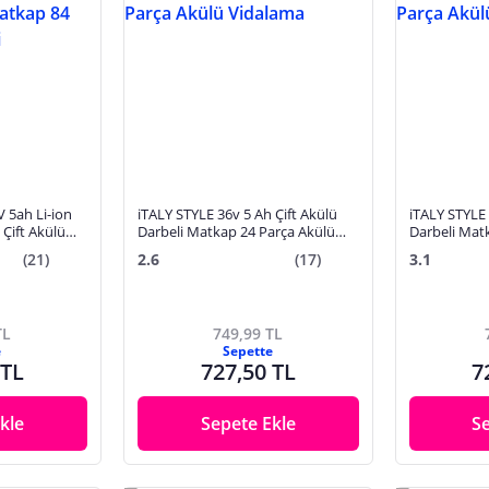
 5ah Li-ion
iTALY STYLE 36v 5 Ah Çift Akülü
iTALY STYLE 
Çift Akülü
Darbeli Matkap 24 Parça Akülü
Darbeli Mat
a Set
Vidalama
Vidalama
(21)
2.6
(17)
3.1
TL
749,99 TL
e
Sepette
 TL
727,50 TL
7
kle
Sepete Ekle
S