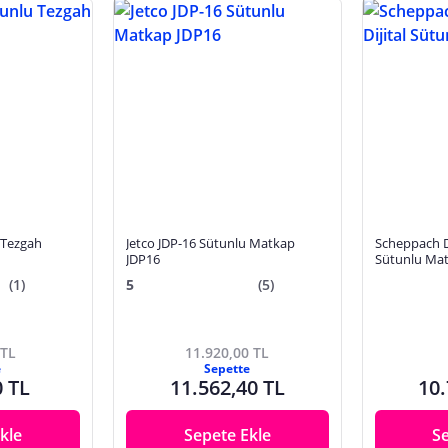
 Tezgah
Jetco JDP-16 Sütunlu Matkap
Scheppach D
JDP16
Sütunlu Ma
(1)
5
(5)
 TL
11.920,00 TL
e
Sepette
0 TL
11.562,40 TL
10.
kle
Sepete Ekle
S