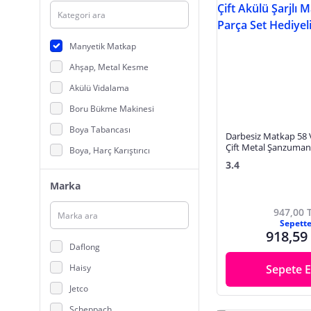
Manyetik Matkap
Ahşap, Metal Kesme
Akülü Vidalama
Boru Bükme Makinesi
Boya Tabancası
Darbesiz Matkap 58 V
Çift Metal Şanzuman 
Boya, Harç Karıştırıcı
Şarjlı Matkap 84 Parç
3.4
Hediyeli
Daire Testere
Marka
Dekupaj Testere
947,00 
Elektrikli Tornavida
Sepett
918,59
Freze
Daflong
Hava Kompresörü
Haisy
Sepete E
Hobi, Gravür Makinesi
Jetco
Kanal Açma Makinesi
Scheppach