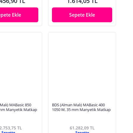
456,90 TL
1.614,05 TL
epete Ekle
Sepete Ekle
Malı) MABasic 850
BDS (Alman Malı) MABasic 400
 mm Manyetik Matkap
1050 W, 35 mm Manyetik Matkap
2.753,75 TL
61.282,09 TL
Sepette
Sepette