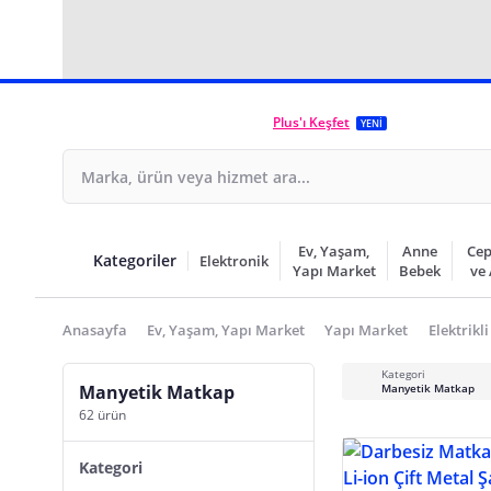
Plus'ı Keşfet
YENİ
Ev, Yaşam,
Anne
Cep
Kategoriler
Elektronik
Yapı Market
Bebek
ve
Anasayfa
Ev, Yaşam, Yapı Market
Yapı Market
Elektrikli
Kategori
Manyetik Matkap
Manyetik Matkap
62 ürün
Kategori