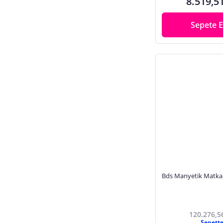
8.519,5
Sepete E
Bds Manyetik Mat
120.276,5
Sepett