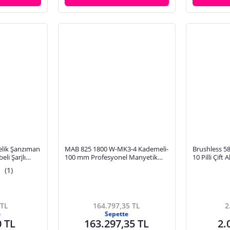
elik Şanzıman
MAB 825 1800 W-MK3-4 Kademeli-
Brushless 58
eli Şarjlı
100 mm Profesyonel Manyetik
10 Pilli Çift 
RMIZI
Matkap
Matkap Vid
(1)
 TL
164.797,35 TL
2
e
Sepette
0 TL
163.297,35 TL
2.