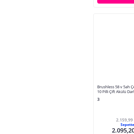
Taş Motoru
Metabo
Taşlamalar, Taşlama Makinesi
Tilki Kuyrukları
Torna Makinesi
Zemin ve Cam Temizleme Makineleri
Zımba, Çivileme Tabancaları
Zımpara Makinesi
Brushless 58 v 5ah Ç
10 Pilli Çift Akülü Darb
Matkap Vidalama-KI
3
2.159,99
Sepett
2.095,2