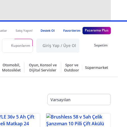
Pazarama Plus
satlar
Satış Yapın!
Destek Ol
Favorilerim
Giriş Yap / Üye Ol
Sepetim
Kuponlarım
Otomobil,
Oyun, Konsol ve
Spor ve
Süpermarket
Motosiklet
Dijital Servisler
Outdoor
Varsayılan