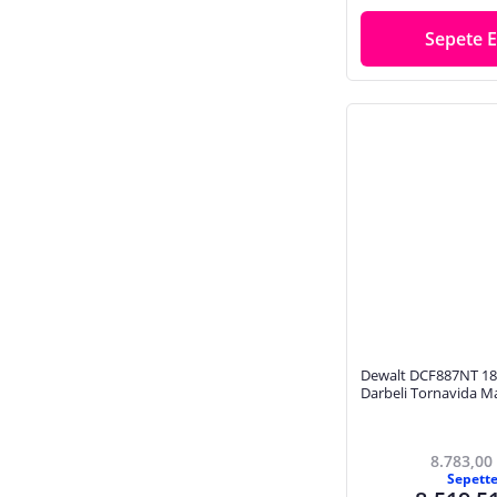
Sepete E
Dewalt DCF887NT 1
Darbeli Tornavida M
8.783,00
Sepett