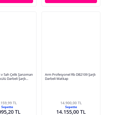
 v 5ah Çelik Şanzıman
Arm Profesyonel Rb DB2109 Şarjlı
Akülü Darbeli Şarjlı
Darbeli Matkap
alama-SARI
.159,99 TL
14.900,00 TL
Sepette
Sepette
095,20 TL
14.155,00 TL