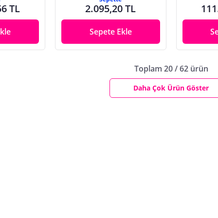
56 TL
2.095,20 TL
111
kle
Sepete Ekle
S
Toplam 20 / 62 ürün
Daha Çok Ürün Göster