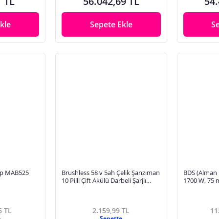
1 TL
56.042,69 TL
54.
kle
Sepete Ekle
S
kap MAB525
Brushless 58 v 5ah Çelik Şanzıman
BDS (Alman 
10 Pilli Çift Akülü Darbeli Şarjlı
1700 W, 75
Matkap Vidalama-BEYAZ
6 TL
2.159,99 TL
11
e
Sepette