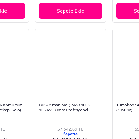
kle
Sepete Ekle
S
8v Kömürsüz
BDS (Alman Malı) MAB 100K
Turcoboor 4
atkap (Solo)
1050W, 30mm Profesyonel
(1050 W)
Manyetik Matkap
 TL
57.542,69 TL
55
e
Sepette