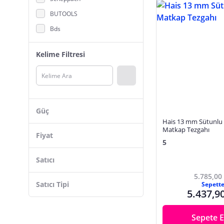
Karot Makinesi
BUTOOLS
Kaynak Makinesi
Bds
Kırıcı, Delici
ALWAYSSPEED
Matkap
Kelime Filtresi
Dewalt
Pafta Makinesi
Turcoboor
Paketleme ve Ambalaj Makineleri
Kim
Petek Temizleme Makineleri
AEG
Planya
Güç
SGS
Hais 13 mm Sütunlu
Polisaj Makinesi
Matkap Tezgahı
ShunDa
Fiyat
Pürmüz, Sıcak Hava Tabancaları
5
B & S
Raspalama Makinesi
Satıcı
MZP
Sac, Sünger Kesme Makinesi
5.785,00
Hais
Satıcı Tipi
Seramik Kesme Makinesi
Sepett
5.437,9
GFB
Somun Sıkma Makinesi
VANCH
Şerit Testere
Sepete E
Shun